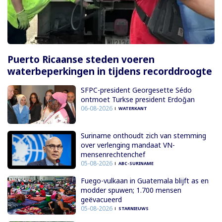
Puerto Ricaanse steden voeren
waterbeperkingen in tijdens recorddroogte
SFPC-president Georgesette Sédo
ontmoet Turkse president Erdoğan
06-08-2026
WATERKANT
Suriname onthoudt zich van stemming
over verlenging mandaat VN-
mensenrechtenchef
05-08-2026
ABC-SURINAME
Fuego-vulkaan in Guatemala blijft as en
modder spuwen; 1.700 mensen
geëvacueerd
05-08-2026
STARNIEUWS