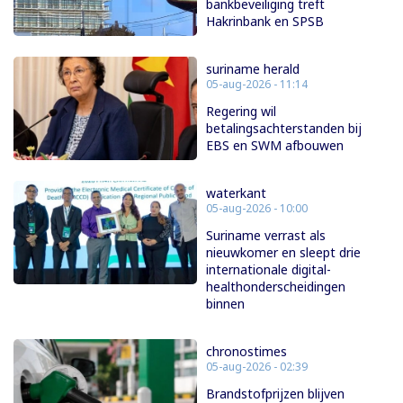
bankbeveiliging treft
Hakrinbank en SPSB
suriname herald
05-aug-2026 - 11:14
Regering wil
betalingsachterstanden bij
EBS en SWM afbouwen
waterkant
05-aug-2026 - 10:00
Suriname verrast als
nieuwkomer en sleept drie
internationale digital-
healthonderscheidingen
binnen
chronostimes
05-aug-2026 - 02:39
Brandstofprijzen blijven