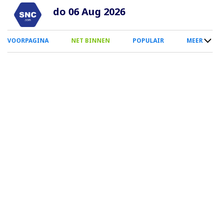
Overslaan
do 06 Aug 2026
en
naar
0
VOORPAGINA
NET BINNEN
POPULAIR
MEER
de
Smartphone
inhoud
Menu
gaan