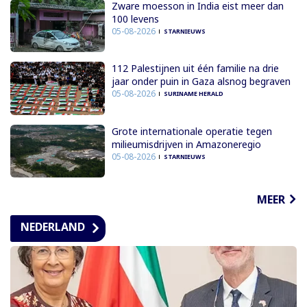
Zware moesson in India eist meer dan
100 levens
05-08-2026
STARNIEUWS
112 Palestijnen uit één familie na drie
jaar onder puin in Gaza alsnog begraven
05-08-2026
SURINAME HERALD
Grote internationale operatie tegen
milieumisdrijven in Amazoneregio
05-08-2026
STARNIEUWS
MEER
NEDERLAND