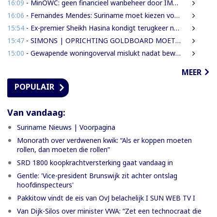
16:09
- MinOWC: geen financieel wanbeheer door IMEAO-2-directeur, wel procedurele fouten
16:06
- Fernandes Mendes: Suriname moet kiezen voor presidentieel of parlementair stelsel
15:54
- Ex-premier Sheikh Hasina kondigt terugkeer naar Bangladesh aan ondanks doodstraf
15:47
- SIMONS | OPRICHTING GOLDBOARD MOET GOUDSECTOR ORDENEN EN STAATSINKOMSTEN VERHOGEN
15:00
- Gewapende woningoverval mislukt nadat bewoners en buren alarm slaan
MEER
POPULAIR
Van vandaag:
Suriname Nieuws | Voorpagina
Monorath over verdwenen kwik: “Als er koppen moeten
rollen, dan moeten die rollen”
SRD 1800 koopkrachtversterking gaat vandaag in
Gentle: 'Vice-president Brunswijk zit achter ontslag
hoofdinspecteurs'
Pakkitow vindt de eis van OvJ belachelijk I SUN WEB TV I
Van Dijk-Silos over minister VWA: “Zet een technocraat die