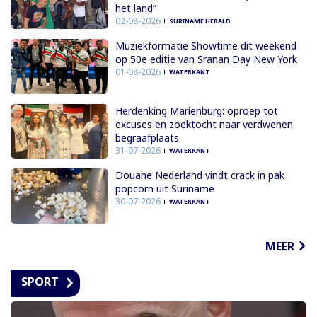
het land”
02-08-2026
SURINAME HERALD
Muziekformatie Showtime dit weekend
op 50e editie van Sranan Day New York
01-08-2026
WATERKANT
Herdenking Mariënburg: oproep tot
excuses en zoektocht naar verdwenen
begraafplaats
31-07-2026
WATERKANT
Douane Nederland vindt crack in pak
popcorn uit Suriname
30-07-2026
WATERKANT
MEER
SPORT