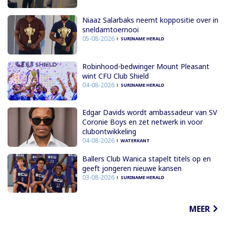
Niaaz Salarbaks neemt koppositie over in
sneldamtoernooi
05-08-2026
SURINAME HERALD
Robinhood-bedwinger Mount Pleasant
wint CFU Club Shield
04-08-2026
SURINAME HERALD
Edgar Davids wordt ambassadeur van SV
Coronie Boys en zet netwerk in voor
clubontwikkeling
04-08-2026
WATERKANT
Ballers Club Wanica stapelt titels op en
geeft jongeren nieuwe kansen
03-08-2026
SURINAME HERALD
MEER