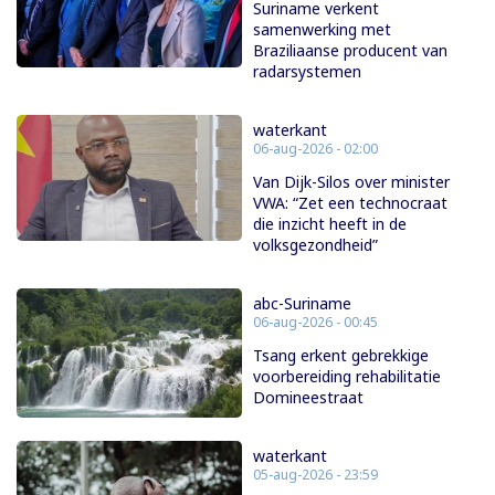
Suriname verkent
samenwerking met
Braziliaanse producent van
radarsystemen
waterkant
06-aug-2026 - 02:00
Van Dijk-Silos over minister
VWA: “Zet een technocraat
die inzicht heeft in de
volksgezondheid”
abc-Suriname
06-aug-2026 - 00:45
Tsang erkent gebrekkige
voorbereiding rehabilitatie
Domineestraat
waterkant
05-aug-2026 - 23:59