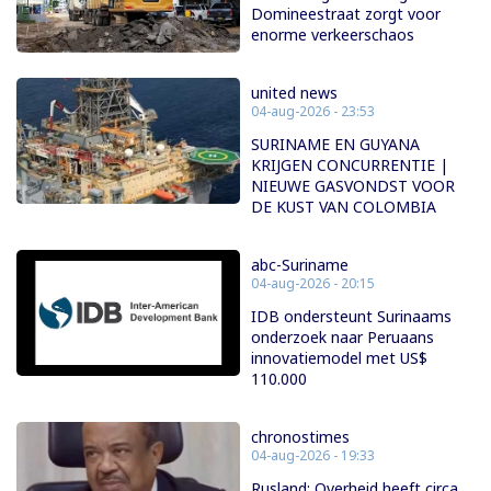
Domineestraat zorgt voor
enorme verkeerschaos
united news
04-aug-2026 - 23:53
SURINAME EN GUYANA
KRIJGEN CONCURRENTIE |
NIEUWE GASVONDST VOOR
DE KUST VAN COLOMBIA
abc-Suriname
04-aug-2026 - 20:15
IDB ondersteunt Surinaams
onderzoek naar Peruaans
innovatiemodel met US$
110.000
chronostimes
04-aug-2026 - 19:33
Rusland: Overheid heeft circa