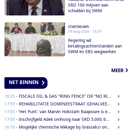
SRD 100 miljoen aan
schulden bij SWM
starnieuws
04-aug-2026 - 18:34
Regering wil
betalingsachterstanden aan
SWM en EBS wegwerken
MEER
NET BINNEN
18:25
- FISCALE OIL & GAS “RING FENCE” OR “NO RING FENCE”? THAT IS THE QUESTION!
17:55
- REHABILITATIE DOMINEESTRAAT GEHALVEERD TOT TWEE WEKEN NA ERNSTIGE VERKEERSCHAOS
17:00
- ‘Het Punt.’ van Marvin Hokstam Baapoure is een thriller die je niet meer loslaat
17:00
- Inschrijfgeld Adek omhoog naar SRD 5.000; betalingsregeling van drie naar twee termijnen
16:10
- Mogelijke chemische lekkage bij Grassalco onderzocht als oorzaak vissterfte