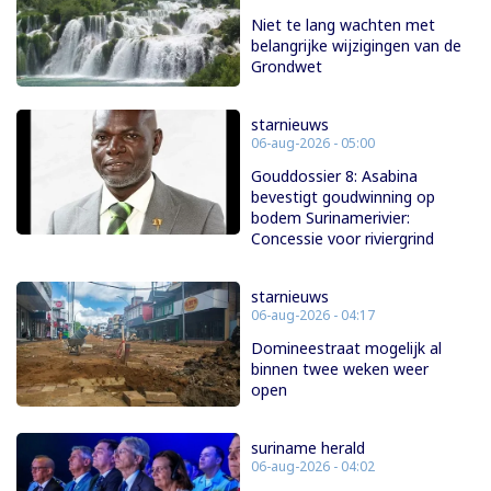
Niet te lang wachten met
belangrijke wijzigingen van de
Grondwet
starnieuws
06-aug-2026 - 05:00
Gouddossier 8: Asabina
bevestigt goudwinning op
bodem Surinamerivier:
Concessie voor riviergrind
starnieuws
06-aug-2026 - 04:17
Domineestraat mogelijk al
binnen twee weken weer
open
suriname herald
06-aug-2026 - 04:02