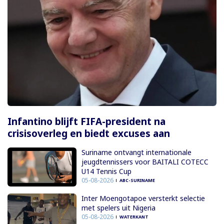
Infantino blijft FIFA-president na
crisisoverleg en biedt excuses aan
Suriname ontvangt internationale
jeugdtennissers voor BAITALI COTECC
U14 Tennis Cup
05-08-2026
ABC-SURINAME
Inter Moengotapoe versterkt selectie
met spelers uit Nigeria
05-08-2026
WATERKANT