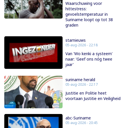
Waarschuwing voor
hittestress:
gevoelstemperatuur in
Suriname loopt op tot 38
graden
starnieuws
05-aug-2026 - 22:18
Van 'Wo kenki a systeem'
naar: 'Geef ons nóg twee
jaar'
suriname herald
05-aug-2026 - 22:17
Justitie en Politie heet
voortaan Justitie en Veiligheid
abc-Suriname
05-aug-2026 - 20:45