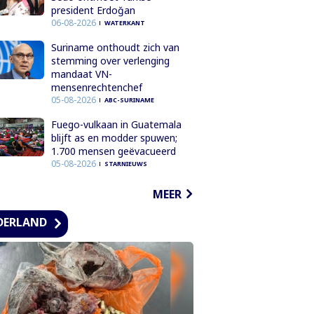
president Erdoğan
06-08-2026
WATERKANT
Suriname onthoudt zich van
stemming over verlenging
mandaat VN-
mensenrechtenchef
05-08-2026
ABC-SURINAME
Fuego-vulkaan in Guatemala
blijft as en modder spuwen;
1.700 mensen geëvacueerd
05-08-2026
STARNIEUWS
MEER
DERLAND