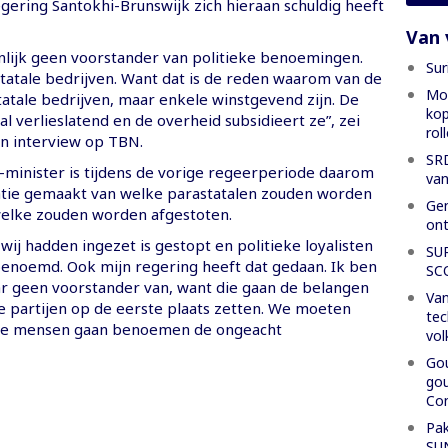
gering Santokhi-Brunswijk zich hieraan schuldig heeft
Van 
nlijk geen voorstander van politieke benoemingen.
Sur
statale bedrijven. Want dat is de reden waarom van de
Mon
atale bedrijven, maar enkele winstgevend zijn. De
kop
aal verlieslatend en de overheid subsidieert ze”, zei
rol
n interview op TBN.
SRD
-minister is tijdens de vorige regeerperiode daarom
van
atie gemaakt van welke parastatalen zouden worden
Gen
elke zouden worden afgestoten.
ont
 wij hadden ingezet is gestopt en politieke loyalisten
SU
noemd. Ook mijn regering heeft dat gedaan. Ik ben
SC
ar geen voorstander van, want die gaan de belangen
Van
ke partijen op de eerste plaats zetten. We moeten
tec
e mensen gaan benoemen de ongeacht
vol
Gou
gou
Con
Pak
SU