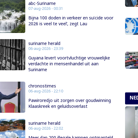
abc-Suriname
07-aug-2026 - 00:31
Bijna 100 doden in verkeer en suïcide voor
2026 is veel te veel’, zegt Lau
suriname herald
06-aug-2026 - 23:39
Guyana levert voortvluchtige vrouwelijke
verdachte in mensenhandel uit aan
Suriname
chronostimes
06-aug-2026 - 22:10
NE
Pawiroredjo uit zorgen over goudwinning
Klaaskreek en geluidsoverlast
suriname herald
06-aug-2026 - 22:02
Meer dan 200 illegale kampen ontmanteld