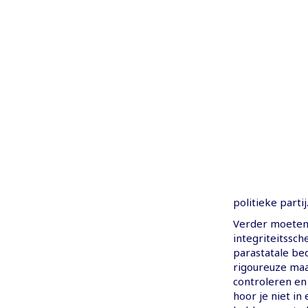
politieke partij
Verder moeten 
integriteitssc
parastatale be
rigoureuze maat
controleren en
hoor je niet in