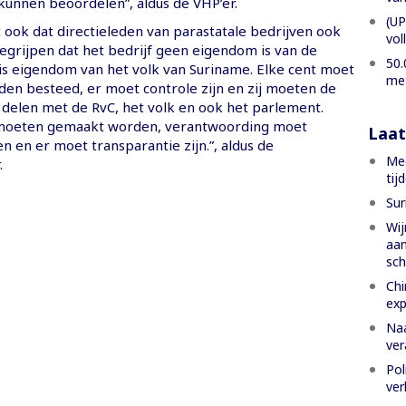
unnen beoordelen”, aldus de VHP’er.
(UP
 ook dat directieleden van parastatale bedrijven ook
vol
grijpen dat het bedrijf geen eigendom is van de
50.
 is eigendom van het volk van Suriname. Elke cent moet
met
den besteed, er moet controle zijn en zij moeten de
 delen met de RvC, het volk en ook het parlement.
 moeten gemaakt worden, verantwoording moet
Laat
 en er moet transparantie zijn.”, aldus de
Mee
.
tij
Sur
Wij
aan
sch
Chi
exp
Naa
ver
Pol
ver