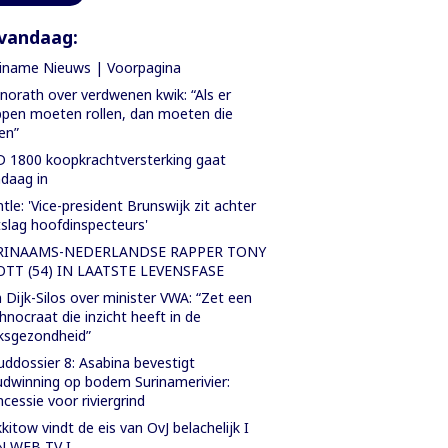
vandaag:
iname Nieuws | Voorpagina
orath over verdwenen kwik: “Als er
pen moeten rollen, dan moeten die
len”
 1800 koopkrachtversterking gaat
daag in
tle: 'Vice-president Brunswijk zit achter
slag hoofdinspecteurs'
RINAAMS-NEDERLANDSE RAPPER TONY
OTT (54) IN LAATSTE LEVENSFASE
 Dijk-Silos over minister VWA: “Zet een
hnocraat die inzicht heeft in de
ksgezondheid”
ddossier 8: Asabina bevestigt
dwinning op bodem Surinamerivier:
cessie voor riviergrind
kitow vindt de eis van OvJ belachelijk I
N WEB TV I