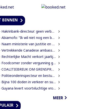
T BINNEN
Hakrinbank-directeur: geen verborgen motieven bij verkoop DSB-belang
Abiamofo: “Ik wil niet nog een bodybag sturen naar dat gebied”
Naam ministerie van Justitie en Politie verandert naar Justitie en Veiligheid
Vertrekkende Canadese ambassadeur wil grotere rol voor Canada in Suriname
Rechterlijke Macht verkort jaarlijkse zittingsvrije periode naar één maand
Foodcorner zonder vergunning gesloten tijdens derde dag integrale controles
 COALITIEBREUK OM GRENSPROTOCOL ONWAARSCHIJNLIJK
Politieonderinspecteur en bestuurder gewond nadat auto over de kop slaat
Bijna 100 doden in verkeer en suïcide voor 2026 is veel te veel’, zegt Lau
Guyana levert voortvluchtige vrouwelijke verdachte in mensenhandel uit aan Suriname
MEER
PULAIR