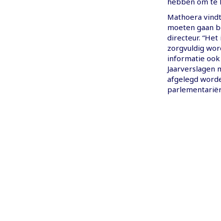
hebben om te k
Mathoera vindt
moeten gaan be
directeur. “Het
zorgvuldig wor
informatie ook
Jaarverslagen
afgelegd worden
parlementariër