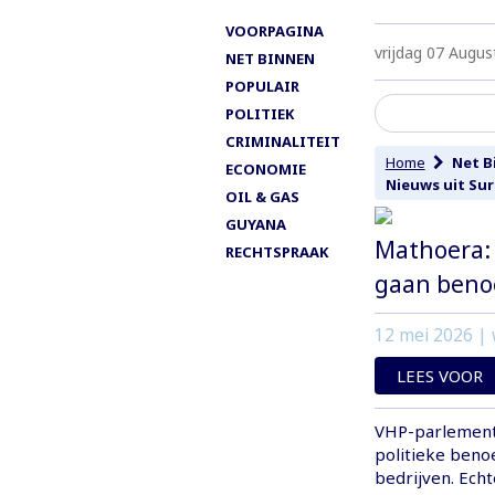
VOORPAGINA
vrijdag 07 Augus
NET BINNEN
POPULAIR
POLITIEK
CRIMINALITEIT
Home
Net B
ECONOMIE
Nieuws uit Su
OIL & GAS
GUYANA
Mathoera:
RECHTSPRAAK
gaan ben
12 mei 2026
| 
LEES VOOR
VHP-parlementa
politieke beno
bedrijven. Echt