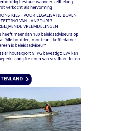
rhoofdig bestuur: wanneer zelfbelang
dt verkocht als hervorming
MONS KIEST VOOR LEGALISATIE BOVEN
TZETTING VAN LANGDURIG
RBLIJVENDE VREEMDELINGEN
 heeft meer dan 100 beleidsadviseurs op
a: “Alle hoofden, monteurs, koffiedames,
ereen is beleidsadviseur”
sier houtexport 9: PG bevestigt: LVV kan
eperkt aangifte doen van strafbare feiten
ITENLAND