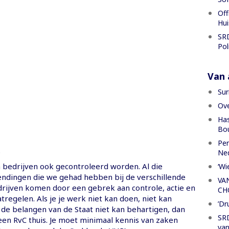
Off
Hui
SRD
Pol
Van a
Sur
Ove
Has
Bou
Per
.
Ned
bedrijven ook gecontroleerd worden. Al die
‘Wi
hendingen die we gehad hebben bij de verschillende
VA
drijven komen door een gebrek aan controle, actie en
CH
regelen. Als je je werk niet kan doen, niet kan
’Dr
 de belangen van de Staat niet kan behartigen, dan
SRD
 een RvC thuis. Je moet minimaal kennis van zaken
van