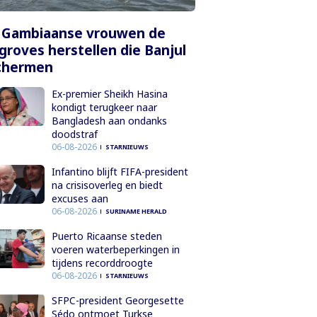
 Gambiaanse vrouwen de
roves herstellen die Banjul
chermen
Ex-premier Sheikh Hasina
kondigt terugkeer naar
Bangladesh aan ondanks
doodstraf
06-08-2026
STARNIEUWS
Infantino blijft FIFA-president
na crisisoverleg en biedt
excuses aan
06-08-2026
SURINAME HERALD
Puerto Ricaanse steden
voeren waterbeperkingen in
tijdens recorddroogte
06-08-2026
STARNIEUWS
SFPC-president Georgesette
Sédo ontmoet Turkse