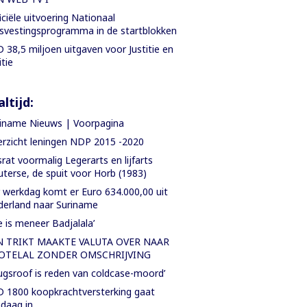
iciële uitvoering Nationaal
svestingsprogramma in de startblokken
 38,5 miljoen uitgaven voor Justitie en
itie
ltijd:
iname Nieuws | Voorpagina
rzicht leningen NDP 2015 -2020
rat voormalig Legerarts en lijfarts
terse, de spuit voor Horb (1983)
 werkdag komt er Euro 634.000,00 uit
erland naar Suriname
e is meneer Badjalala’
N TRIKT MAAKTE VALUTA OVER NAAR
OTELAL ZONDER OMSCHRIJVING
ugsroof is reden van coldcase-moord’
 1800 koopkrachtversterking gaat
daag in