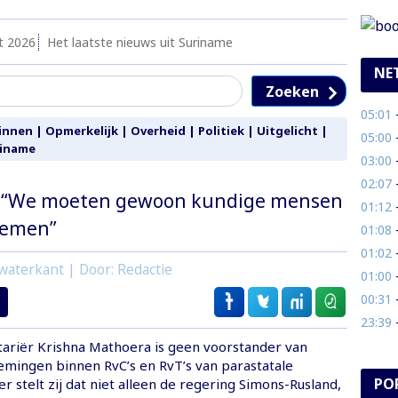
t 2026
Het laatste nieuws uit Suriname
NE
Zoeken
05:01
- 
innen
|
Opmerkelijk
|
Overheid
|
Politiek
|
Uitgelicht
|
05:00
- 
riname
03:00
- 
02:07
- 
 “We moeten gewoon kundige mensen
01:12
- 
oemen”
01:08
- 
01:02
-
waterkant | Door: Redactie
01:00
- 
00:31
- 
23:39
- 
riër Krishna Mathoera is geen voorstander van
emingen binnen RvC’s en RvT’s van parastatale
PO
er stelt zij dat niet alleen de regering Simons-Rusland,