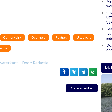
Mee
wor
SI
UI
VE
Bee
BiZ
Opmerkelijk
Overheid
Politiek
Uitgelicht
ied
Dos
iname
onb
waterkant | Door: Redactie
BU
Ga naar artikel