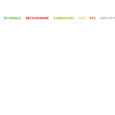
Overslaan
en
naar
SR-HERALD
ABCSURINAME
STARNIEUWS
CDS
KPS
UNITED 
de
inhoud
gaan