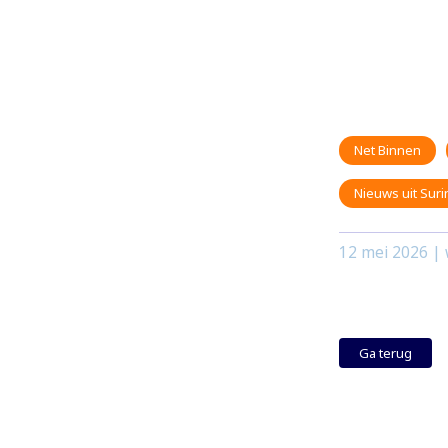
Net Binnen
Nieuws uit Sur
12 mei 2026
| 
Ga terug