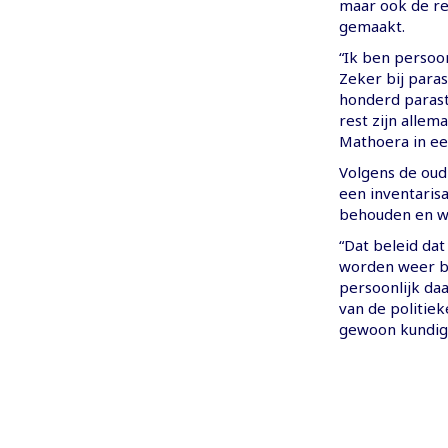
maar ook de re
gemaakt.
“Ik ben persoo
Zeker bij para
honderd parast
rest zijn allem
Mathoera in ee
Volgens de oud
een inventaris
behouden en w
“Dat beleid dat
worden weer be
persoonlijk da
van de politie
gewoon kundig