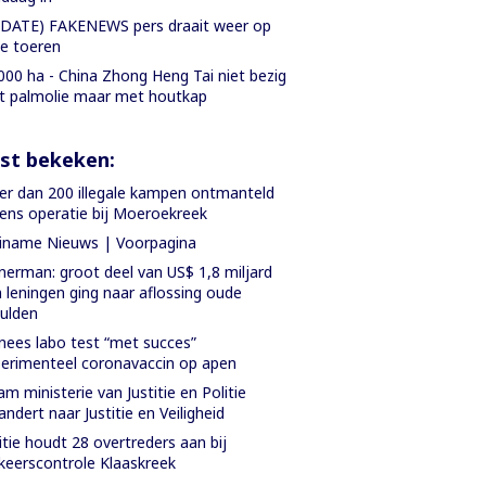
DATE) FAKENEWS pers draait weer op
le toeren
000 ha - China Zhong Heng Tai niet bezig
 palmolie maar met houtkap
st bekeken:
r dan 200 illegale kampen ontmanteld
dens operatie bij Moeroekreek
iname Nieuws | Voorpagina
nerman: groot deel van US$ 1,8 miljard
 leningen ging naar aflossing oude
ulden
nees labo test “met succes”
erimenteel coronavaccin op apen
m ministerie van Justitie en Politie
andert naar Justitie en Veiligheid
itie houdt 28 overtreders aan bij
keerscontrole Klaaskreek