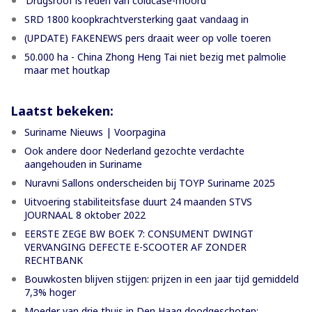
’Drugsroof is reden van coldcase-moord’
SRD 1800 koopkrachtversterking gaat vandaag in
(UPDATE) FAKENEWS pers draait weer op volle toeren
50.000 ha - China Zhong Heng Tai niet bezig met palmolie
maar met houtkap
Laatst bekeken:
Suriname Nieuws | Voorpagina
Ook andere door Nederland gezochte verdachte
aangehouden in Suriname
Nuravni Sallons onderscheiden bij TOYP Suriname 2025
Uitvoering stabiliteitsfase duurt 24 maanden STVS
JOURNAAL 8 oktober 2022
EERSTE ZEGE BW BOEK 7: CONSUMENT DWINGT
VERVANGING DEFECTE E-SCOOTER AF ZONDER
RECHTBANK
Bouwkosten blijven stijgen: prijzen in een jaar tijd gemiddeld
7,3% hoger
Moeder van drie thuis in Den Haag doodgeschoten;