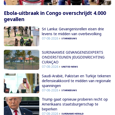
Ebola-uitbraak in Congo overschrijdt 4.000
gevallen
Sri Lanka: Gevangenisrellen eisen drie
levens te midden van overbevolking
07-08-2026
STARNIEUWS
SURINAAMSE GEVANGENISEXPERTS
ONDERSTEUNEN JEUGDINRICHTING
CURAÇAO
07-08-2026
UNITED NEWS
Saudi-Arabië, Pakistan en Turkije tekenen
defensieakkoord te midden van regionale
spanningen
07-08-2026
STARNIEUWS
Trump gaat opnieuw proberen recht op
Amerikaans staatsburgerschap te
beperken
07-08-2026
SURINAME HERALD