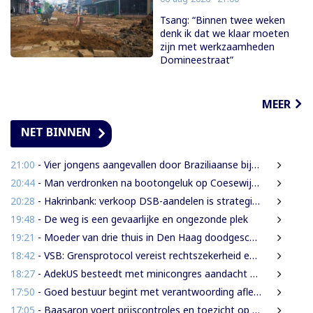
Tsang: “Binnen twee weken
denk ik dat we klaar moeten
zijn met werkzaamheden
Domineestraat”
MEER
NET BINNEN
21:00
- Vier jongens aangevallen door Braziliaanse bijen tijdens leguanenjacht
20:44
- Man verdronken na bootongeluk op Coesewijnerivier
20:28
- Hakrinbank: verkoop DSB-aandelen is strategische keuze
19:48
- De weg is een gevaarlijke en ongezonde plek
19:21
- Moeder van drie thuis in Den Haag doodgeschoten; verdachte ex-partner opgepakt na vluchten
18:42
- VSB: Grensprotocol vereist rechtszekerheid en harde waarborgen
18:27
- AdekUS besteedt met minicongres aandacht aan cultureel erfgoed
17:50
- Goed bestuur begint met verantwoording afleggen
17:05
- Baasaron voert prijscontroles en toezicht op voedselveiligheid op