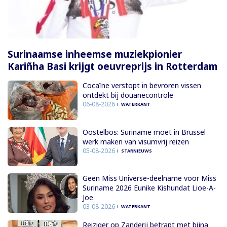
Surinaamse inheemse muziekpionier
Kariñha Basi krijgt oeuvreprijs in Rotterdam
Cocaïne verstopt in bevroren vissen
ontdekt bij douanecontrole
06-08-2026
WATERKANT
Oostelbos: Suriname moet in Brussel
werk maken van visumvrij reizen
05-08-2026
STARNIEUWS
Geen Miss Universe-deelname voor Miss
Suriname 2026 Eunike Kishundat Lioe-A-
Joe
03-08-2026
WATERKANT
Reiziger op Zanderij betrapt met bijna