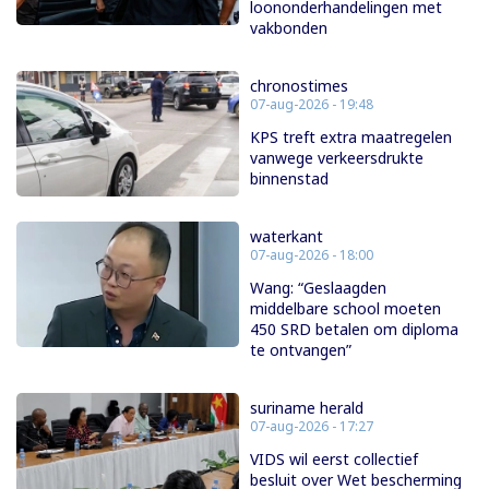
loononderhandelingen met
vakbonden
chronostimes
07-aug-2026 - 19:48
KPS treft extra maatregelen
vanwege verkeersdrukte
binnenstad
waterkant
07-aug-2026 - 18:00
Wang: “Geslaagden
middelbare school moeten
450 SRD betalen om diploma
te ontvangen”
suriname herald
07-aug-2026 - 17:27
VIDS wil eerst collectief
besluit over Wet bescherming