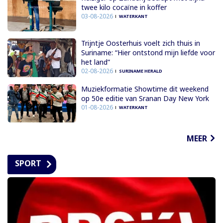
twee kilo cocaïne in koffer
03-08-2026
WATERKANT
Trijntje Oosterhuis voelt zich thuis in
Suriname: “Hier ontstond mijn liefde voor
het land”
02-08-2026
SURINAME HERALD
Muziekformatie Showtime dit weekend
op 50e editie van Sranan Day New York
01-08-2026
WATERKANT
MEER
SPORT