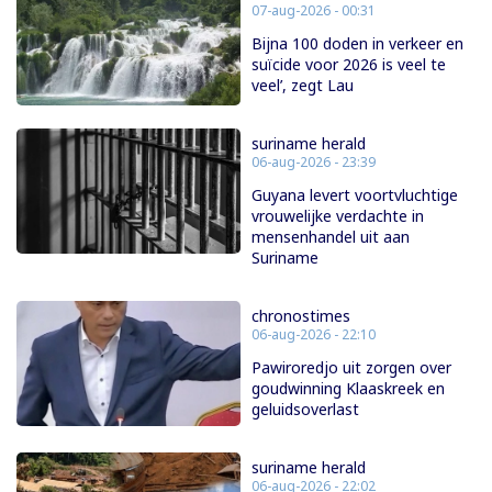
07-aug-2026 - 00:31
Bijna 100 doden in verkeer en
suïcide voor 2026 is veel te
veel’, zegt Lau
suriname herald
06-aug-2026 - 23:39
Guyana levert voortvluchtige
vrouwelijke verdachte in
mensenhandel uit aan
Suriname
chronostimes
06-aug-2026 - 22:10
Pawiroredjo uit zorgen over
goudwinning Klaaskreek en
geluidsoverlast
suriname herald
06-aug-2026 - 22:02