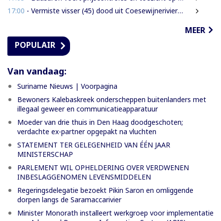
17:00
- Vermiste visser (45) dood uit Coesewijnerivier gehaald
MEER
POPULAIR
Van vandaag:
Suriname Nieuws | Voorpagina
Bewoners Kalebaskreek onderscheppen buitenlanders met
illegaal geweer en communicatieapparatuur
Moeder van drie thuis in Den Haag doodgeschoten;
verdachte ex-partner opgepakt na vluchten
STATEMENT TER GELEGENHEID VAN ÉÉN JAAR
MINISTERSCHAP
PARLEMENT WIL OPHELDERING OVER VERDWENEN
INBESLAGGENOMEN LEVENSMIDDELEN
Regeringsdelegatie bezoekt Pikin Saron en omliggende
dorpen langs de Saramaccarivier
Minister Monorath installeert werkgroep voor implementatie