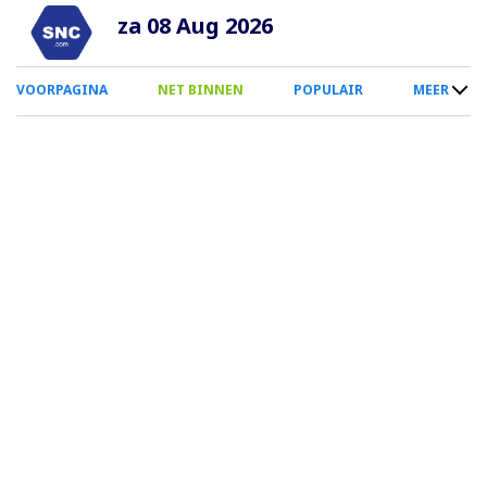
Overslaan
za 08 Aug 2026
en
naar
0
VOORPAGINA
NET BINNEN
POPULAIR
MEER
de
Smartphone
inhoud
Menu
gaan