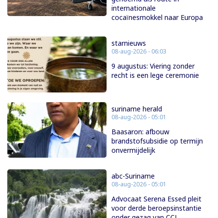
internationale
cocaïnesmokkel naar Europa
starnieuws
08-aug-2026 - 06:03
9 augustus: Viering zonder
recht is een lege ceremonie
suriname herald
08-aug-2026 - 05:01
Baasaron: afbouw
brandstofsubsidie op termijn
onvermijdelijk
abc-Suriname
08-aug-2026 - 05:01
Advocaat Serena Essed pleit
voor derde beroepsinstantie
onder gezag van CCJ