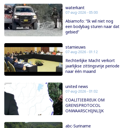
waterkant
07-aug-2026 - 05:00
Abiamofo: “Ik wil niet nog
een bodybag sturen naar dat
gebied”
starnieuws
07-aug-2026 - 01:12
Rechterlijke Macht verkort
jaarlijkse zittingsvrije periode
naar één maand
united news
07-aug-2026 - 01:02
COALITIEBREUK OM
GRENSPROTOCOL
ONWAARSCHIJNLIJK
abc-Suriname