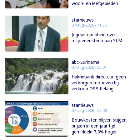
woon- en leefgebieden
starnieuws
07-aug-2026 - 11:55
Jogi wil openheid over
miljoenensteun aan SLM
abc-Suriname
07-aug-2026 - 05:01
Hakrinbank-directeur: geen
verborgen motieven bij
verkoop DSB-belang
starnieuws
07-aug-2026 - 05:00
Bouwkosten blijven stijgen:
prijzen in een jaar tijd
gemiddeld 7,3% hoger