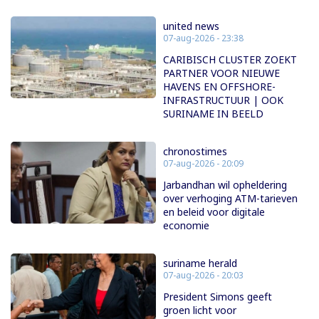
united news
07-aug-2026 - 23:38
CARIBISCH CLUSTER ZOEKT
PARTNER VOOR NIEUWE
HAVENS EN OFFSHORE-
INFRASTRUCTUUR | OOK
SURINAME IN BEELD
chronostimes
07-aug-2026 - 20:09
Jarbandhan wil opheldering
over verhoging ATM-tarieven
en beleid voor digitale
economie
suriname herald
07-aug-2026 - 20:03
President Simons geeft
groen licht voor