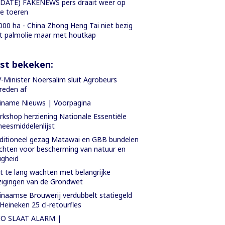
DATE) FAKENEWS pers draait weer op
le toeren
000 ha - China Zhong Heng Tai niet bezig
 palmolie maar met houtkap
st bekeken:
-Minister Noersalim sluit Agrobeurs
reden af
iname Nieuws | Voorpagina
kshop herziening Nationale Essentiële
eesmiddelenlijst
ditioneel gezag Matawai en GBB bundelen
chten voor bescherming van natuur en
ligheid
t te lang wachten met belangrijke
zigingen van de Grondwet
inaamse Brouwerij verdubbelt statiegeld
Heineken 25 cl-retourfles
O SLAAT ALARM |