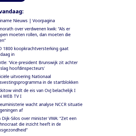
vandaag:
iname Nieuws | Voorpagina
orath over verdwenen kwik: “Als er
pen moeten rollen, dan moeten die
len”
 1800 koopkrachtversterking gaat
daag in
tle: 'Vice-president Brunswijk zit achter
slag hoofdinspecteurs'
iciële uitvoering Nationaal
svestingsprogramma in de startblokken
kitow vindt de eis van OvJ belachelijk I
N WEB TV I
ieuministerie wacht analyse NCCR situatie
geningen af
 Dijk-Silos over minister VWA: “Zet een
hnocraat die inzicht heeft in de
ksgezondheid”