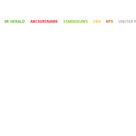
Overslaan
en
naar
SR-HERALD
ABCSURINAME
STARNIEUWS
CDS
KPS
UNITED 
de
inhoud
gaan