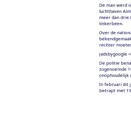
De man werd op
luchthaven Aimé
meer dan drie k
linkerbeen.
Over de nationa
bekendgemaakt.
rechter moete
(adsbygoogle = 
De politie ben
zogenoemde 10
onophoudelijk e
In februari di
betrapt met 19 