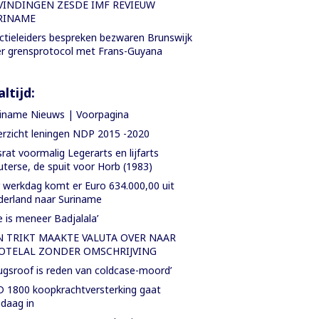
VINDINGEN ZESDE IMF REVIEUW
RINAME
ctieleiders bespreken bezwaren Brunswijk
r grensprotocol met Frans-Guyana
ltijd:
iname Nieuws | Voorpagina
rzicht leningen NDP 2015 -2020
rat voormalig Legerarts en lijfarts
terse, de spuit voor Horb (1983)
 werkdag komt er Euro 634.000,00 uit
erland naar Suriname
e is meneer Badjalala’
N TRIKT MAAKTE VALUTA OVER NAAR
OTELAL ZONDER OMSCHRIJVING
ugsroof is reden van coldcase-moord’
 1800 koopkrachtversterking gaat
daag in