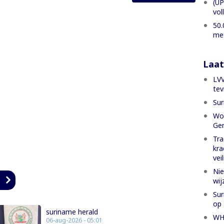
(UP
vol
50.
met
Laat
LVV
tev
Sur
Wor
Gen
Tra
kra
vei
Nie
n
wij
Sur
op 
suriname herald
WH
06-aug-2026 - 05:01