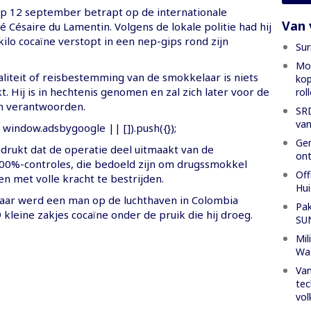
 12 september betrapt op de internationale
Van 
 Césaire du Lamentin. Volgens de lokale politie had hij
ilo cocaïne verstopt in een nep-gips rond zijn
Sur
Mon
liteit of reisbestemming van de smokkelaar is niets
kop
 Hij is in hechtenis genomen en zal zich later voor de
rol
n verantwoorden.
SRD
van
window.adsbygoogle || []).push({});
Gen
adrukt dat de operatie deel uitmaakt van de
ont
0%-controles, die bedoeld zijn om drugssmokkel
Off
n met volle kracht te bestrijden.
Hui
t jaar werd een man op de luchthaven in Colombia
Pak
kleine zakjes cocaïne onder de pruik die hij droeg.
SU
Mil
Wa
Van
tec
vol