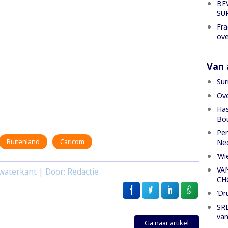
BE
SU
Fra
ove
Van a
Sur
Ove
Has
Bou
Per
Buitenland
Caricom
Ned
‘Wi
VA
waterkant | Door: Redactie
CH
’Dr
SRD
van
Ga naar artikel