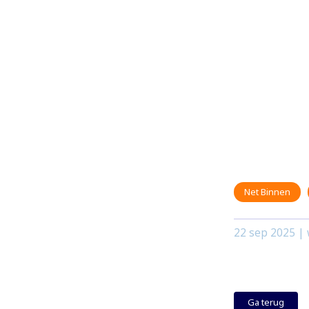
Net Binnen
22 sep 2025
| 
Ga terug