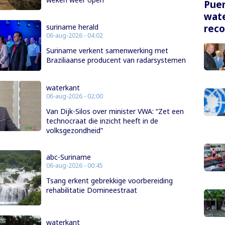
Puer
wate
rec
suriname herald
06-aug-2026 - 04:02
Suriname verkent samenwerking met
Braziliaanse producent van radarsystemen
waterkant
06-aug-2026 - 02:00
Van Dijk-Silos over minister VWA: “Zet een
technocraat die inzicht heeft in de
volksgezondheid”
abc-Suriname
06-aug-2026 - 00:45
Tsang erkent gebrekkige voorbereiding
rehabilitatie Domineestraat
waterkant