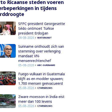
to Ricaanse steden voeren
rbeperkingen in tijdens
orddroogte
SFPC-president Georgesette
Sédo ontmoet Turkse
president Erdoğan
06-08-2026
WATERKANT
Suriname onthoudt zich van
stemming over verlenging
mandaat VN-
mensenrechtenchef
05-08-2026
ABC-SURINAME
Fuego-vulkaan in Guatemala
blijft as en modder spuwen;
1.700 mensen geëvacueerd
05-08-2026
STARNIEUWS
Zware moesson in India eist
meer dan 100 levens
05-08-2026
STARNIEUWS