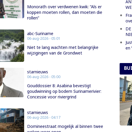
AN
Monorath over verdwenen kwik: “Als er
WE
koppen moeten rollen, dan moeten die
Fra
rollen”
ove
DE
abc-Suriname
NI
06-aug-2026 - 05:01
Jus
Niet te lang wachten met belangrijke
en 
wijzigingen van de Grondwet
BU
starnieuws
06-aug-2026 - 05:00
Gouddossier 8: Asabina bevestigt
goudwinning op bodem Surinamerivier:
Concessie voor riviergrind
starnieuws
06-aug-2026 - 04:17
Domineestraat mogelijk al binnen twee
weken weer open