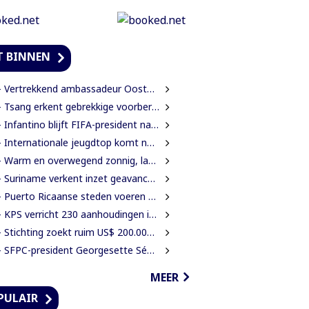
T BINNEN
Vertrekkend ambassadeur Oostelbos: ‘De grootste rijkdom van Suriname zijn de mensen’
Tsang erkent gebrekkige voorbereiding werkzaamheden Domineestraat
Infantino blijft FIFA-president na crisisoverleg en biedt excuses aan
Internationale jeugdtop komt naar Paramaribo voor BAITALI COTECC U14 Tennis Cup
Warm en overwegend zonnig, later kans op lokale onweersbuien
uriname verkent inzet geavanceerde radartechnologie uit Brazilië tegen grenscriminaliteit
Puerto Ricaanse steden voeren waterbeperkingen in tijdens recorddroogte
 KPS verricht 230 aanhoudingen in ruim een maand
Stichting zoekt ruim US$ 200.000 voor restauratie woning Nola Hatterman
SFPC-president Georgesette Sédo ontmoet Turkse president Erdoğan
MEER
PULAIR