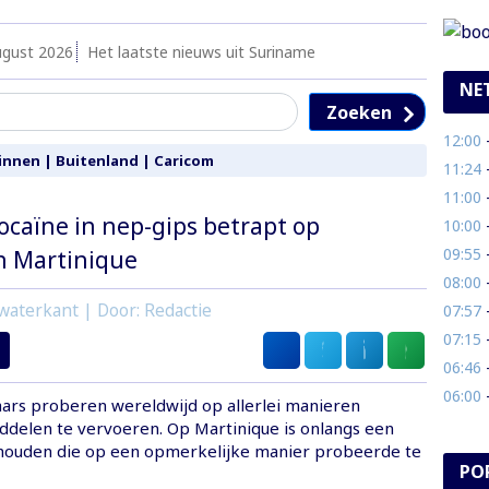
ugust 2026
Het laatste nieuws uit Suriname
NE
Zoeken
12:00
- 
innen
|
Buitenland
|
Caricom
11:24
- 
11:00
- 
caïne in nep-gips betrapt op
10:00
- 
09:55
- 
n Martinique
08:00
- S
waterkant | Door: Redactie
07:57
- 
07:15
-
06:46
- 
06:00
- 
rs proberen wereldwijd op allerlei manieren
delen te vervoeren. Op Martinique is onlangs een
houden die op een opmerkelijke manier probeerde te
PO