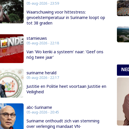
05-aug-2026 - 23:59
Waarschuwing voor hittestress:
gevoelstemperatuur in Suriname loopt op
tot 38 graden
starnieuws
05-aug-2026 - 22:18
Van 'Wo kenki a systeem' naar: 'Geef ons
nóg twee jaar'
NE
suriname herald
05-aug-2026 - 22:17
Justitie en Politie heet voortaan Justitie en
Veiligheid
abc-Suriname
05-aug-2026 - 20:45
Suriname onthoudt zich van stemming
over verlenging mandaat VN-