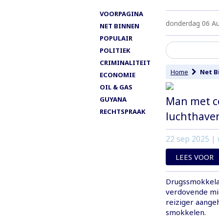
VOORPAGINA
donderdag 06 A
NET BINNEN
POPULAIR
POLITIEK
CRIMINALITEIT
Home
Net B
ECONOMIE
OIL & GAS
Man met co
GUYANA
RECHTSPRAAK
luchthave
22 sep 2025
| 
LEES VOOR
Drugssmokkelaa
verdovende mid
reiziger aange
smokkelen.