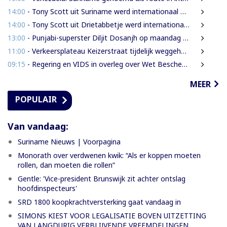
14:00
- Tony Scott uit Suriname werd internationaal bekend door zijn hiphouse muziek
14:00
- Tony Scott uit Drietabbetje werd internationaal bekend door zijn hiphouse muziek
13:00
- Punjabi-superster Diljit Dosanjh op maandag 7 september in Ziggo Dome
11:00
- Verkeersplateau Keizerstraat tijdelijk weggehaald vanwege chaos rond Domineestraat
09:15
- Regering en VIDS in overleg over Wet Bescherming Woon- en Leefgebieden
MEER
POPULAIR
Van vandaag:
Suriname Nieuws | Voorpagina
Monorath over verdwenen kwik: “Als er koppen moeten
rollen, dan moeten die rollen”
Gentle: 'Vice-president Brunswijk zit achter ontslag
hoofdinspecteurs'
SRD 1800 koopkrachtversterking gaat vandaag in
SIMONS KIEST VOOR LEGALISATIE BOVEN UITZETTING
VAN LANGDURIG VERBLIJVENDE VREEMDELINGEN