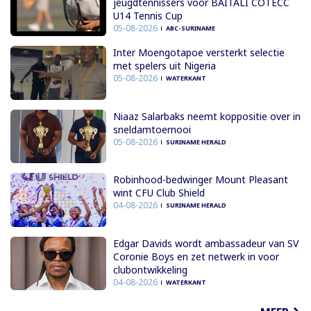
jeugdtennissers voor BAITALI COTECC
U14 Tennis Cup
05-08-2026
ABC-SURINAME
Inter Moengotapoe versterkt selectie
met spelers uit Nigeria
05-08-2026
WATERKANT
Niaaz Salarbaks neemt koppositie over in
sneldamtoernooi
05-08-2026
SURINAME HERALD
Robinhood-bedwinger Mount Pleasant
wint CFU Club Shield
04-08-2026
SURINAME HERALD
Edgar Davids wordt ambassadeur van SV
Coronie Boys en zet netwerk in voor
clubontwikkeling
04-08-2026
WATERKANT