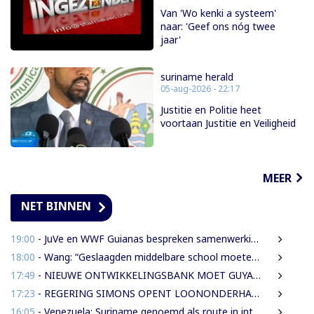
Van 'Wo kenki a systeem'
naar: 'Geef ons nóg twee
jaar'
suriname herald
05-aug-2026 - 22:17
Justitie en Politie heet
voortaan Justitie en Veiligheid
MEER
NET BINNEN
19:00
- JuVe en WWF Guianas bespreken samenwerking rond natuurbescherming
18:00
- Wang: “Geslaagden middelbare school moeten 450 SRD betalen om diploma te ontvangen”
17:49
- NIEUWE ONTWIKKELINGSBANK MOET GUYANESE BEDRIJVEN KLAARSTOMEN OM BUITENLANDSE BEDRIJVEN TE VERVANGEN
17:23
- REGERING SIMONS OPENT LOONONDERHANDELINGEN MET OVERHEIDSVAKBONDEN NA LICHTE FINANCIËLE ADEMRUIMTE
16:05
- Venezuela: Suriname genoemd als route in internationale cocaïnesmokkel naar Europa