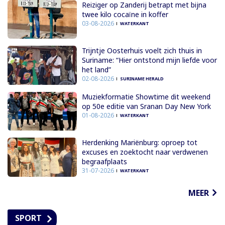
Reiziger op Zanderij betrapt met bijna
twee kilo cocaïne in koffer
03-08-2026
WATERKANT
Trijntje Oosterhuis voelt zich thuis in
Suriname: “Hier ontstond mijn liefde voor
het land”
02-08-2026
SURINAME HERALD
Muziekformatie Showtime dit weekend
op 50e editie van Sranan Day New York
01-08-2026
WATERKANT
Herdenking Mariënburg: oproep tot
excuses en zoektocht naar verdwenen
begraafplaats
31-07-2026
WATERKANT
MEER
SPORT