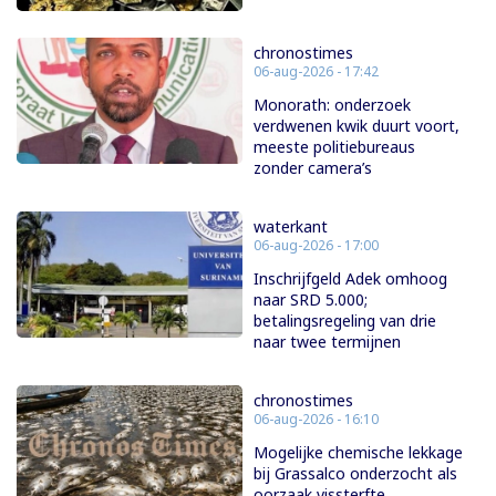
chronostimes
06-aug-2026 - 17:42
Monorath: onderzoek
verdwenen kwik duurt voort,
meeste politiebureaus
zonder camera’s
waterkant
06-aug-2026 - 17:00
Inschrijfgeld Adek omhoog
naar SRD 5.000;
betalingsregeling van drie
naar twee termijnen
chronostimes
06-aug-2026 - 16:10
Mogelijke chemische lekkage
bij Grassalco onderzocht als
oorzaak vissterfte