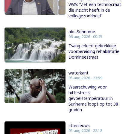
VWA: “Zet een technocraat
die inzicht heeft in de
volksgezondheid”
abc-Suriname
06-aug-2026 - 00:45
Tsang erkent gebrekkige
voorbereiding rehabilitatie
Domineestraat
waterkant
05-aug-2026 - 23:59
Waarschuwing voor
hittestress:
gevoelstemperatuur in
Suriname loopt op tot 38
graden
starnieuws
05-aug-2026 - 22:18