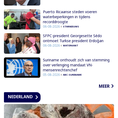
Puerto Ricaanse steden voeren
waterbeperkingen in tijdens
recorddroogte
06-08-2026
STARNIEUWS
SFPC-president Georgesette Sédo
ontmoet Turkse president Erdoğan
06-08-2026
WATERKANT
Suriname onthoudt zich van stemming
over verlenging mandaat VN-
mensenrechtenchef
05-08-2026
ABC-SURINAME
MEER
NEDERLAND