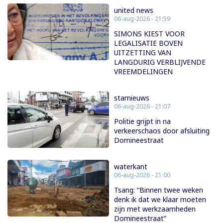
united news
06-aug-2026 - 21:59
SIMONS KIEST VOOR
LEGALISATIE BOVEN
UITZETTING VAN
LANGDURIG VERBLIJVENDE
VREEMDELINGEN
starnieuws
06-aug-2026 - 21:07
Politie grijpt in na
verkeerschaos door afsluiting
Domineestraat
waterkant
06-aug-2026 - 21:00
Tsang: “Binnen twee weken
denk ik dat we klaar moeten
zijn met werkzaamheden
Domineestraat”