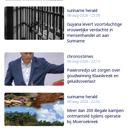
suriname herald
06-aug-2026 - 23:39
Guyana levert voortvluchtige
vrouwelijke verdachte in
mensenhandel uit aan
Suriname
chronostimes
06-aug-2026 - 22:10
Pawiroredjo uit zorgen over
goudwinning Klaaskreek en
geluidsoverlast
suriname herald
06-aug-2026 - 22:02
Meer dan 200 illegale kampen
ontmanteld tijdens operatie
bij Moeroekreek