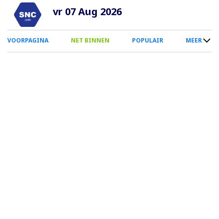
Overslaan
vr 07 Aug 2026
en
naar
0
VOORPAGINA
NET BINNEN
POPULAIR
MEER
de
Smartphone
inhoud
Menu
gaan