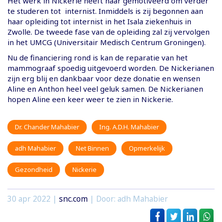
Het werk in Nickerie heeft haar gemotiveerd om verder
te studeren tot internist. Inmiddels is zij begonnen aan
haar opleiding tot internist in het Isala ziekenhuis in
Zwolle. De tweede fase van de opleiding zal zij vervolgen
in het UMCG (Universitair Medisch Centrum Groningen).
Nu de financiering rond is kan de reparatie van het
mammograaf spoedig uitgevoerd worden. De Nickerianen
zijn erg blij en dankbaar voor deze donatie en wensen
Aline en Anthon heel veel geluk samen. De Nickerianen
hopen Aline een keer weer te zien in Nickerie.
Dr. Chander Mahabier
Ing. A.D.H. Mahabier
adh Mahabier
Net Binnen
Opmerkelijk
Gezondheid
Nickerie
30 apr 2022
|
snc.com
| Door: adh Mahabier