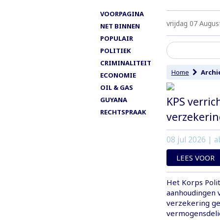
VOORPAGINA
vrijdag 07 Augus
NET BINNEN
POPULAIR
POLITIEK
CRIMINALITEIT
Home
Archi
ECONOMIE
OIL & GAS
KPS verric
GUYANA
RECHTSPRAAK
verzekerin
08 jul 2026
| a
LEES VOOR
Het Korps Polit
aanhoudingen v
verzekering ge
vermogensdelic