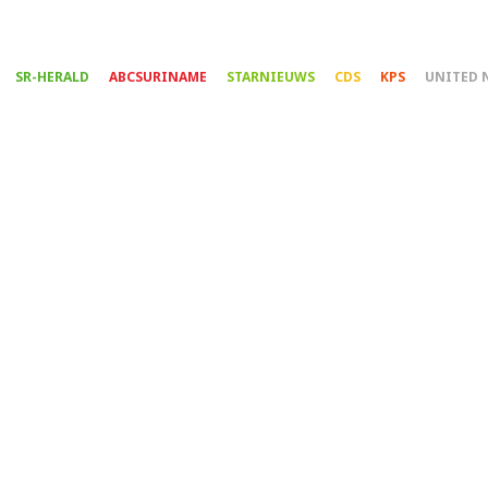
Overslaan
en
naar
SR-HERALD
ABCSURINAME
STARNIEUWS
CDS
KPS
UNITED 
de
inhoud
gaan