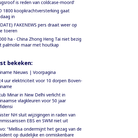
ugsroof is reden van coldcase-moord’
 1800 koopkrachtversterking gaat
daag in
DATE) FAKENEWS pers draait weer op
le toeren
000 ha - China Zhong Heng Tai niet bezig
 palmolie maar met houtkap
st bekeken:
iname Nieuws | Voorpagina
4 uur elektriciteit voor 10 dorpen Boven-
riname
ub Minar in New Delhi verlicht in
inaamse vlagkleuren voor 50 jaar
fidensi
ister NH sluit wijzigingen in raden van
missarissen EBS en SWM niet uit
vo: “Mellisa ondermijnt het gezag van de
sident op duidelijke en onmiskenbare