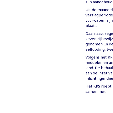
zijn aangehoud
Uit de maandelij
verslagperiode
vuurwapen zijn
plaats.
Daarnaast regi
zeven rijbewij
genomen. In de
zelfdoding, tw
Volgens het KP
middelen en and
land. De behaa
aan de inzet v
inlichtingendi
Het KPS roept 
samen met