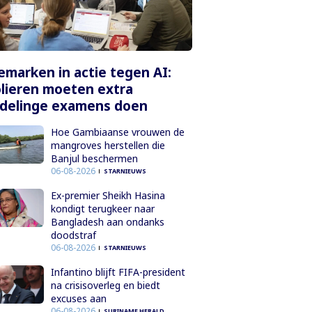
marken in actie tegen AI:
lieren moeten extra
delinge examens doen
Hoe Gambiaanse vrouwen de
mangroves herstellen die
Banjul beschermen
06-08-2026
STARNIEUWS
Ex-premier Sheikh Hasina
kondigt terugkeer naar
Bangladesh aan ondanks
doodstraf
06-08-2026
STARNIEUWS
Infantino blijft FIFA-president
na crisisoverleg en biedt
excuses aan
06-08-2026
SURINAME HERALD