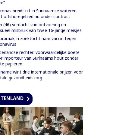
ze”
ronas breidt uit in Surinaamse wateren:
ft offshoregebied nu onder contract
 (46) verdacht van ontvoering en
sueel misbruik van twee 16-jarige meisjes
rbraak in zoektocht naar vaccin tegen
onavirus
erlandse rechter: voorwaardelijke boete
r importeur van Surinaams hout zonder
ste papieren
iname wint drie internationale prijzen voor
itale gezondheidszorg
ITENLAND