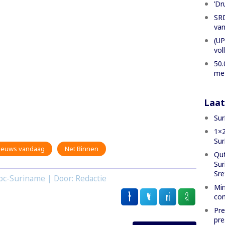
’Dr
SRD
van
(UP
vol
50.
met
Laat
Sur
1×2
Su
ieuws vandaag
Net Binnen
Qut
Sur
Sre
bc-Suriname | Door: Redactie
Min
com
Pre
pre