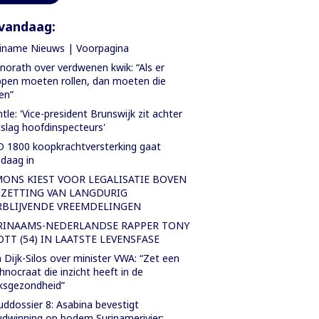
vandaag:
iname Nieuws | Voorpagina
orath over verdwenen kwik: “Als er
pen moeten rollen, dan moeten die
len”
tle: 'Vice-president Brunswijk zit achter
slag hoofdinspecteurs'
 1800 koopkrachtversterking gaat
daag in
MONS KIEST VOOR LEGALISATIE BOVEN
TZETTING VAN LANGDURIG
RBLIJVENDE VREEMDELINGEN
RINAAMS-NEDERLANDSE RAPPER TONY
OTT (54) IN LAATSTE LEVENSFASE
 Dijk-Silos over minister VWA: “Zet een
hnocraat die inzicht heeft in de
ksgezondheid”
ddossier 8: Asabina bevestigt
dwinning op bodem Surinamerivier: