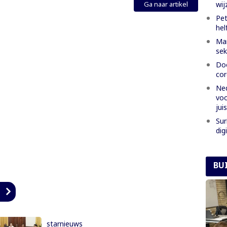
wij
Ga naar artikel
Pet
hel
Man
sek
Doo
cor
Ned
voo
jui
Sur
dig
BU
n
starnieuws