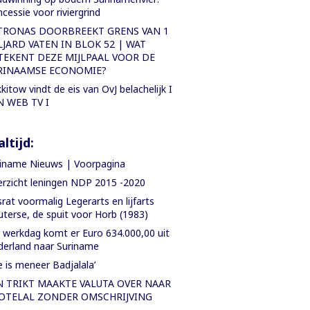
cessie voor riviergrind
TRONAS DOORBREEKT GRENS VAN 1
LJARD VATEN IN BLOK 52 | WAT
TEKENT DEZE MIJLPAAL VOOR DE
RINAAMSE ECONOMIE?
kitow vindt de eis van OvJ belachelijk I
N WEB TV I
ltijd:
iname Nieuws | Voorpagina
rzicht leningen NDP 2015 -2020
rat voormalig Legerarts en lijfarts
terse, de spuit voor Horb (1983)
 werkdag komt er Euro 634.000,00 uit
erland naar Suriname
e is meneer Badjalala’
N TRIKT MAAKTE VALUTA OVER NAAR
OTELAL ZONDER OMSCHRIJVING