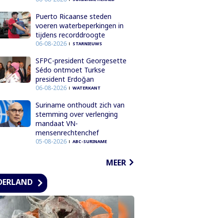
Puerto Ricaanse steden
voeren waterbeperkingen in
tijdens recorddroogte
06-08-2026
STARNIEUWS
SFPC-president Georgesette
Sédo ontmoet Turkse
president Erdoğan
06-08-2026
WATERKANT
Suriname onthoudt zich van
stemming over verlenging
mandaat VN-
mensenrechtenchef
05-08-2026
ABC-SURINAME
MEER
DERLAND