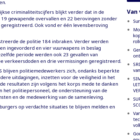
en.
Van 
kse criminaliteitscijfers blijkt verder dat in de
 19 gewapende overvallen en 22 berovingen zonder
Sur
 geregistreerd. Ook vond er één levensberoving
Mon
kop
streerde de politie 184 inbraken. Verder werden
rol
zen ingevorderd en vier vuurwapens in beslag
Gen
zelfde periode werden ook 23 gevallen van
ont
ee verkeersdoden en drie vermissingen geregistreerd.
SRD
van
S blijven politiemedewerkers zich, ondanks beperkte
ere uitdagingen, inzetten voor de veiligheid in het
SI
lde resultaten zijn volgens het korps mede te danken
UI
an het politiepersoneel, de ondersteuning van de
VE
ensten en de medewerking van de samenleving.
SU
SC
burgers op verdachte situaties te blijven melden en
Van
tec
vol
Gou
gou