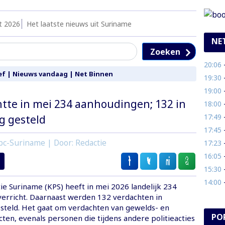
t 2026
Het laatste nieuws uit Suriname
NE
Zoeken
20:06
- 1
ef
|
Nieuws vandaag
|
Net Binnen
19:30
-
19:00
- 
htte in mei 234 aanhoudingen; 132 in
18:00
- 
17:49
- N
g gesteld
17:45
- 
bc-Suriname | Door: Redactie
17:23
- R
16:05
- 
15:30
- B
14:00
- 
ie Suriname (KPS) heeft in mei 2026 landelijk 234
erricht. Daarnaast werden 132 verdachten in
steld. Het gaat om verdachten van gewelds- en
PO
ten, evenals personen die tijdens andere politieacties