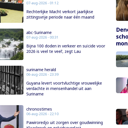
07-aug-2026 - 01:12
Rechterlijke Macht verkort jaarlijkse
zittingsvrije periode naar één maand
Dene
abc-Suriname
scho
07-aug-2026 - 00:31
mon
Bijna 100 doden in verkeer en suïcide voor
2026 is veel te veel’, zegt Lau
suriname herald
06-aug-2026 - 23:39
Guyana levert voortvluchtige vrouwelijke
verdachte in mensenhandel uit aan
Suriname
chronostimes
06-aug-2026 - 22:10
Pawiroredjo uit zorgen over goudwinning
Klaaskreek en geluidsoverlast