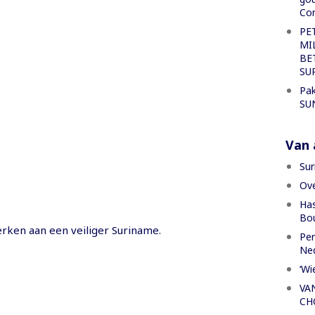
Con
PE
MI
BE
SU
Pak
SU
Van a
Sur
Ove
Has
Bou
erken aan een veiliger Suriname.
Per
Ned
‘Wi
VA
CH