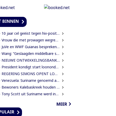
T BINNEN
0 jaar cel geëist tegen hiv-positieve man voor vrijheidsberoving, mishandeling en verkrachting van sekswerkster
 Vrouw die met prowagen wegreed blijft achter tralies
JuVe en WWF Guianas bespreken samenwerking rond natuurbescherming
Wang: “Geslaagden middelbare school moeten 450 SRD betalen om diploma te ontvangen”
IEUWE ONTWIKKELINGSBANK MOET GUYANESE BEDRIJVEN KLAARSTOMEN OM BUITENLANDSE BEDRIJVEN TE VERVANGEN
President kondigt start loononderhandelingen met vakbonden aan
EGERING SIMONS OPENT LOONONDERHANDELINGEN MET OVERHEIDSVAKBONDEN NA LICHTE FINANCIËLE ADEMRUIMTE
Venezuela: Suriname genoemd als route in internationale cocaïnesmokkel naar Europa
ewoners Kalebaskreek houden twee illegale vreemdelingen aan met vuurwapen en communicatieapparatuur
Tony Scott uit Suriname werd internationaal bekend door zijn hiphouse muziek
MEER
PULAIR