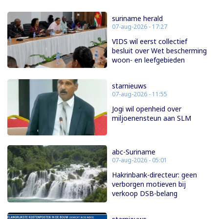
suriname herald
07-aug-2026 - 17:27
VIDS wil eerst collectief
besluit over Wet bescherming
woon- en leefgebieden
starnieuws
07-aug-2026 - 11:55
Jogi wil openheid over
miljoenensteun aan SLM
abc-Suriname
07-aug-2026 - 05:01
Hakrinbank-directeur: geen
verborgen motieven bij
verkoop DSB-belang