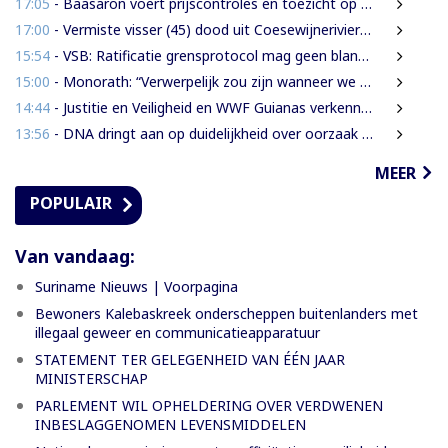
17:05
- Baasaron voert prijscontroles en toezicht op voedselveiligheid op
17:00
- Vermiste visser (45) dood uit Coesewijnerivier gehaald
15:54
- VSB: Ratificatie grensprotocol mag geen blanco cheque zijn
15:00
- Monorath: “Verwerpelijk zou zijn wanneer we de dingen zouden bedekken met de mantel der liefde”
14:44
- Justitie en Veiligheid en WWF Guianas verkennen verdere samenwerking
13:56
- DNA dringt aan op duidelijkheid over oorzaak massale vissterfte
MEER
POPULAIR
Van vandaag:
Suriname Nieuws | Voorpagina
Bewoners Kalebaskreek onderscheppen buitenlanders met
illegaal geweer en communicatieapparatuur
STATEMENT TER GELEGENHEID VAN ÉÉN JAAR
MINISTERSCHAP
PARLEMENT WIL OPHELDERING OVER VERDWENEN
INBESLAGGENOMEN LEVENSMIDDELEN