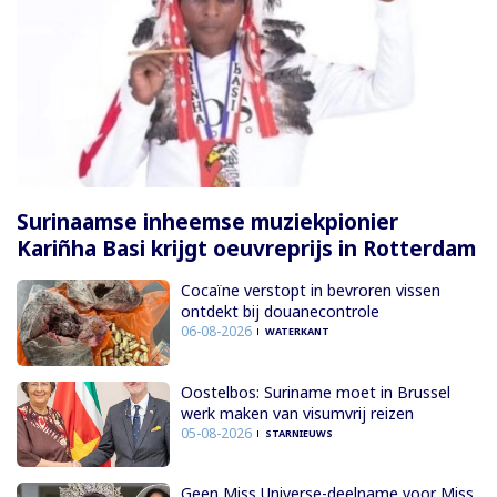
Surinaamse inheemse muziekpionier
Kariñha Basi krijgt oeuvreprijs in Rotterdam
Cocaïne verstopt in bevroren vissen
ontdekt bij douanecontrole
06-08-2026
WATERKANT
Oostelbos: Suriname moet in Brussel
werk maken van visumvrij reizen
05-08-2026
STARNIEUWS
Geen Miss Universe-deelname voor Miss