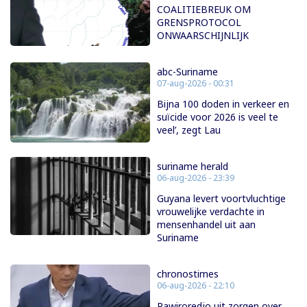
COALITIEBREUK OM
GRENSPROTOCOL
ONWAARSCHIJNLIJK
abc-Suriname
07-aug-2026 - 00:31
Bijna 100 doden in verkeer en
suïcide voor 2026 is veel te
veel’, zegt Lau
suriname herald
06-aug-2026 - 23:39
Guyana levert voortvluchtige
vrouwelijke verdachte in
mensenhandel uit aan
Suriname
chronostimes
06-aug-2026 - 22:10
Pawiroredjo uit zorgen over