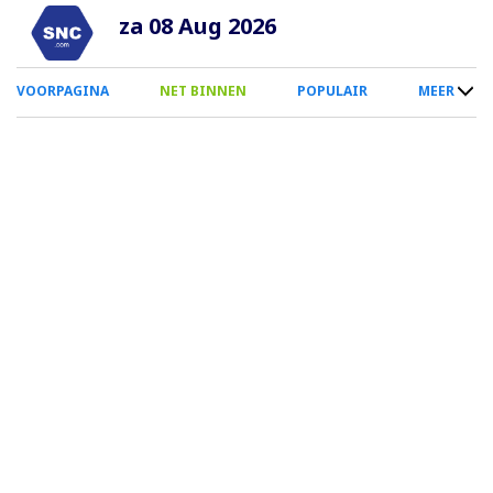
Overslaan
za 08 Aug 2026
en
naar
0
VOORPAGINA
NET BINNEN
POPULAIR
MEER
de
Smartphone
inhoud
Menu
gaan