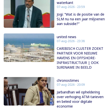
waterkant
07-aug-2026 - 23:59
Jogi: “Wat is de positie van de
SLM nu na een jaar miljoenen
aan subsidie?”
united news
07-aug-2026 - 23:38
CARIBISCH CLUSTER ZOEKT
PARTNER VOOR NIEUWE
HAVENS EN OFFSHORE-
INFRASTRUCTUUR | OOK
SURINAME IN BEELD
chronostimes
07-aug-2026 - 20:09
Jarbandhan wil opheldering
over verhoging ATM-tarieven
en beleid voor digitale
economie