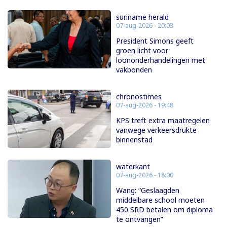
suriname herald
07-aug-2026 - 20:03
President Simons geeft
groen licht voor
loononderhandelingen met
vakbonden
chronostimes
07-aug-2026 - 19:48
KPS treft extra maatregelen
vanwege verkeersdrukte
binnenstad
waterkant
07-aug-2026 - 18:00
Wang: “Geslaagden
middelbare school moeten
450 SRD betalen om diploma
te ontvangen”