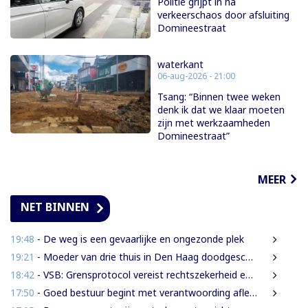
Politie grijpt in na
verkeerschaos door afsluiting
Domineestraat
waterkant
06-aug-2026 - 21:00
Tsang: “Binnen twee weken
denk ik dat we klaar moeten
zijn met werkzaamheden
Domineestraat”
MEER
NET BINNEN
19:48
- De weg is een gevaarlijke en ongezonde plek
19:21
- Moeder van drie thuis in Den Haag doodgeschoten; verdachte ex-partner opgepakt na vluchten
18:42
- VSB: Grensprotocol vereist rechtszekerheid en harde waarborgen
17:50
- Goed bestuur begint met verantwoording afleggen