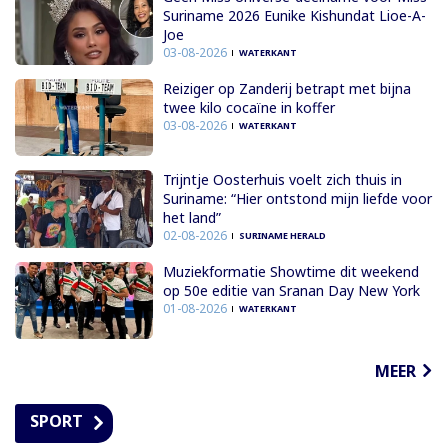
Suriname 2026 Eunike Kishundat Lioe-A-
Joe
03-08-2026
WATERKANT
Reiziger op Zanderij betrapt met bijna
twee kilo cocaïne in koffer
03-08-2026
WATERKANT
Trijntje Oosterhuis voelt zich thuis in
Suriname: “Hier ontstond mijn liefde voor
het land”
02-08-2026
SURINAME HERALD
Muziekformatie Showtime dit weekend
op 50e editie van Sranan Day New York
01-08-2026
WATERKANT
MEER
SPORT