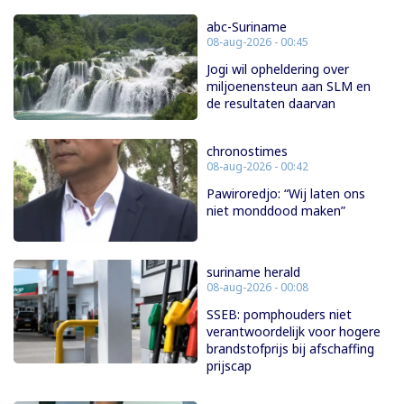
abc-Suriname
08-aug-2026 - 00:45
Jogi wil opheldering over
miljoenensteun aan SLM en
de resultaten daarvan
chronostimes
08-aug-2026 - 00:42
Pawiroredjo: “Wij laten ons
niet monddood maken”
suriname herald
08-aug-2026 - 00:08
SSEB: pomphouders niet
verantwoordelijk voor hogere
brandstofprijs bij afschaffing
prijscap