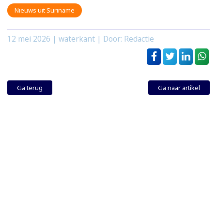
Nieuws uit Suriname
12 mei 2026
| waterkant | Door: Redactie
Ga terug
Ga naar artikel