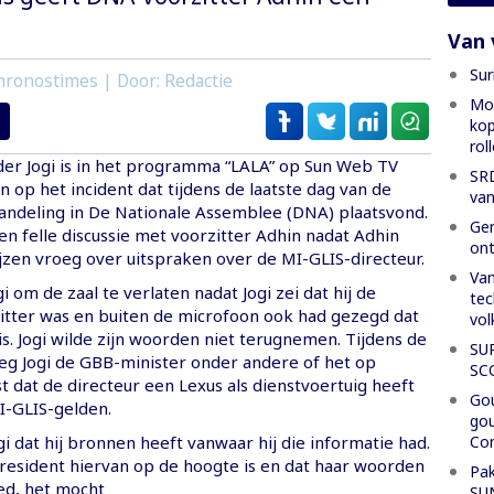
Van 
Sur
hronostimes | Door: Redactie
Mon
kop
rol
er Jogi is in het programma “LALA” op Sun Web TV
SRD
 op het incident dat tijdens de laatste dag van de
van
ndeling in De Nationale Assemblee (DNA) plaatsvond.
Gen
een felle discussie met voorzitter Adhin nadat Adhin
ont
zen vroeg over uitspraken over de MI-GLIS-directeur.
Van
i om de zaal te verlaten nadat Jogi zei dat hij de
tec
zitter was en buiten de microfoon ook had gezegd dat
vol
is. Jogi wilde zijn woorden niet terugnemen. Tijdens de
SU
oeg Jogi de GBB-minister onder andere of het op
SC
 dat de directeur een Lexus als dienstvoertuig heeft
Gou
-GLIS-gelden.
gou
Con
ogi dat hij bronnen heeft vanwaar hij die informatie had.
president hiervan op de hoogte is en dat haar woorden
Pak
ed, het mocht
SU