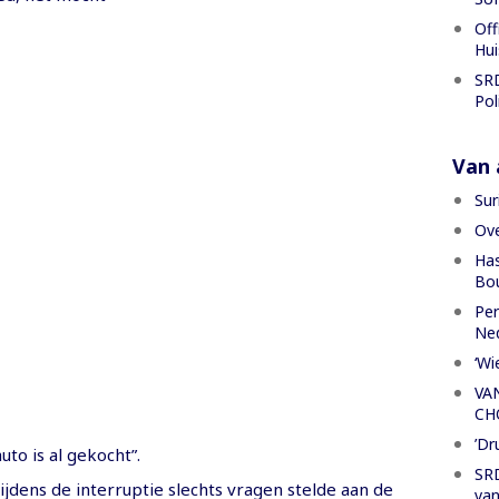
Off
Hui
SRD
Pol
Van a
Sur
Ove
Has
Bou
Per
Ned
‘Wi
VA
CH
’Dr
uto is al gekocht”.
SRD
 tijdens de interruptie slechts vragen stelde aan de
van