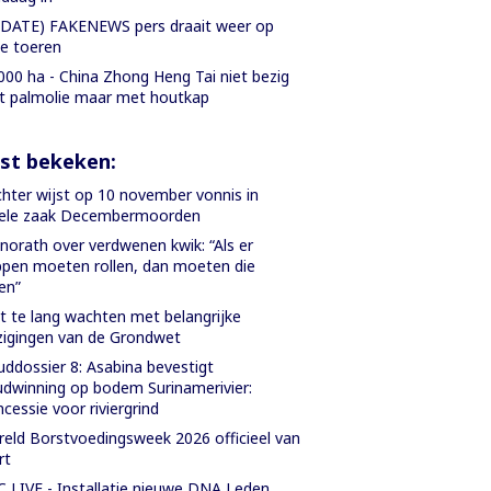
DATE) FAKENEWS pers draait weer op
le toeren
000 ha - China Zhong Heng Tai niet bezig
 palmolie maar met houtkap
st bekeken:
hter wijst op 10 november vonnis in
iele zaak Decembermoorden
orath over verdwenen kwik: “Als er
pen moeten rollen, dan moeten die
len”
t te lang wachten met belangrijke
zigingen van de Grondwet
ddossier 8: Asabina bevestigt
dwinning op bodem Surinamerivier:
cessie voor riviergrind
eld Borstvoedingsweek 2026 officieel van
rt
 LIVE - Installatie nieuwe DNA Leden