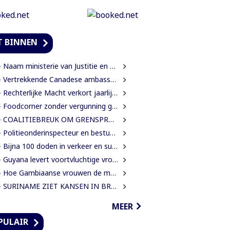
T BINNEN
Naam ministerie van Justitie en Politie verandert naar Justitie en Veiligheid
Vertrekkende Canadese ambassadeur wil grotere rol voor Canada in Suriname
Rechterlijke Macht verkort jaarlijkse zittingsvrije periode naar één maand
Foodcorner zonder vergunning gesloten tijdens derde dag integrale controles
 COALITIEBREUK OM GRENSPROTOCOL ONWAARSCHIJNLIJK
Politieonderinspecteur en bestuurder gewond nadat auto over de kop slaat
Bijna 100 doden in verkeer en suïcide voor 2026 is veel te veel’, zegt Lau
Guyana levert voortvluchtige vrouwelijke verdachte in mensenhandel uit aan Suriname
Hoe Gambiaanse vrouwen de mangroves herstellen die Banjul beschermen
SURINAME ZIET KANSEN IN BRAZILIAANSE RADARTECHNOLOGIE VOOR GRENSBEWAKING EN VEILIGHEID
MEER
PULAIR