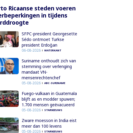
to Ricaanse steden voeren
rbeperkingen in tijdens
orddroogte
SFPC-president Georgesette
Sédo ontmoet Turkse
president Erdoğan
06-08-2026
WATERKANT
Suriname onthoudt zich van
stemming over verlenging
mandaat VN-
mensenrechtenchef
05-08-2026
ABC-SURINAME
Fuego-vulkaan in Guatemala
blijft as en modder spuwen;
1.700 mensen geëvacueerd
05-08-2026
STARNIEUWS
Zware moesson in India eist
meer dan 100 levens
05-08-2026
STARNIEUWS