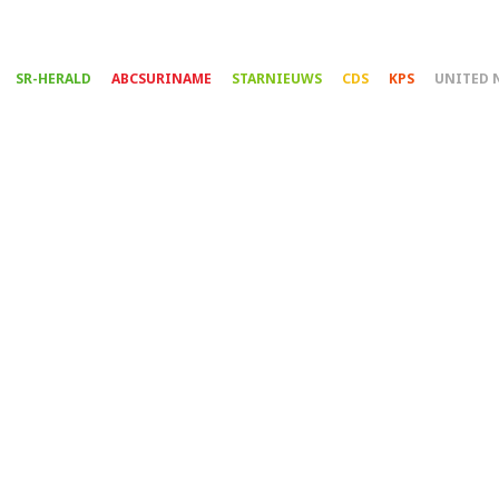
Overslaan
en
naar
SR-HERALD
ABCSURINAME
STARNIEUWS
CDS
KPS
UNITED 
de
inhoud
gaan