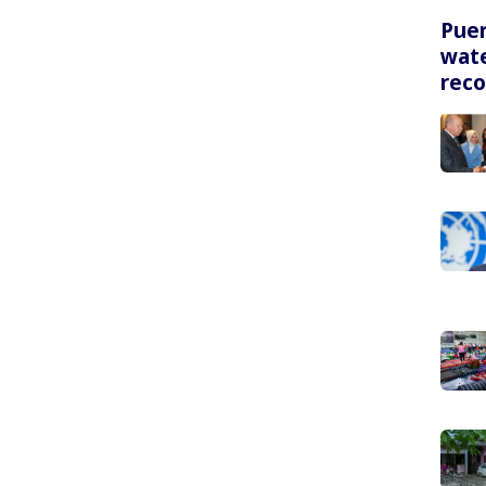
Puer
wate
rec