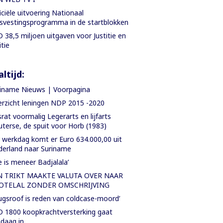
iciële uitvoering Nationaal
svestingsprogramma in de startblokken
 38,5 miljoen uitgaven voor Justitie en
itie
ltijd:
iname Nieuws | Voorpagina
rzicht leningen NDP 2015 -2020
rat voormalig Legerarts en lijfarts
terse, de spuit voor Horb (1983)
 werkdag komt er Euro 634.000,00 uit
erland naar Suriname
e is meneer Badjalala’
N TRIKT MAAKTE VALUTA OVER NAAR
OTELAL ZONDER OMSCHRIJVING
ugsroof is reden van coldcase-moord’
 1800 koopkrachtversterking gaat
daag in