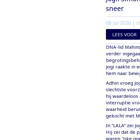
sneer
08 jul 2026
| c
LEES VOOR
DNA-lid Mahind
verder ingegaan
begrotingsbeha
Jogi raakte in 
hem naar bewij
Adhin vroeg Jog
slechtste voor
hij waardeloos 
interruptie vr
waarheid berust
gekocht met MI
In “LALA” zei J
Hij zei dat de 
waren: “oke go