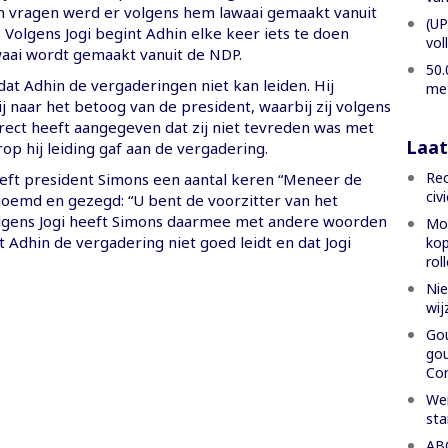
ijn vragen werd er volgens hem lawaai gemaakt vanuit
(UP
 Volgens Jogi begint Adhin elke keer iets te doen
vol
aai wordt gemaakt vanuit de NDP.
50.
j dat Adhin de vergaderingen niet kan leiden. Hij
met
 naar het betoog van de president, waarbij zij volgens
rect heeft aangegeven dat zij niet tevreden was met
Laat
p hij leiding gaf aan de vergadering.
Rec
eeft president Simons een aantal keren “Meneer de
civ
noemd en gezegd: “U bent de voorzitter van het
lgens Jogi heeft Simons daarmee met andere woorden
Mon
 Adhin de vergadering niet goed leidt en dat Jogi
kop
rol
Nie
wij
Gou
gou
Con
Wer
sta
ABC