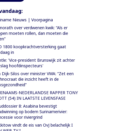
vandaag:
iname Nieuws | Voorpagina
orath over verdwenen kwik: “Als er
pen moeten rollen, dan moeten die
len”
 1800 koopkrachtversterking gaat
daag in
tle: 'Vice-president Brunswijk zit achter
slag hoofdinspecteurs'
 Dijk-Silos over minister VWA: “Zet een
hnocraat die inzicht heeft in de
ksgezondheid”
RINAAMS-NEDERLANDSE RAPPER TONY
OTT (54) IN LAATSTE LEVENSFASE
ddossier 8: Asabina bevestigt
dwinning op bodem Surinamerivier:
cessie voor riviergrind
kitow vindt de eis van OvJ belachelijk I
N WEB TV I