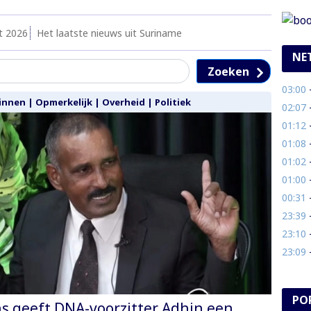
t 2026
Het laatste nieuws uit Suriname
NE
Zoeken
03:00
- 
innen
|
Opmerkelijk
|
Overheid
|
Politiek
02:07
- 
01:12
- 
01:08
- 
01:02
-
01:00
- 
00:31
- 
23:39
- 
23:10
- 
23:09
- 
PO
ns geeft DNA-voorzitter Adhin een