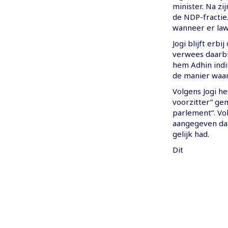
minister. Na z
de NDP-fractie.
wanneer er law
Jogi blijft erbi
verwees daarbij
hem Adhin indi
de manier waaro
Volgens Jogi h
voorzitter” ge
parlement”. Vo
aangegeven dat
gelijk had.
Dit