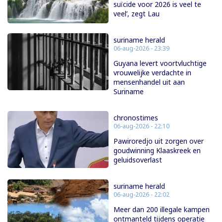
suïcide voor 2026 is veel te
veel’, zegt Lau
suriname herald
06-aug-2026 - 23:39
Guyana levert voortvluchtige
vrouwelijke verdachte in
mensenhandel uit aan
Suriname
chronostimes
06-aug-2026 - 22:10
Pawiroredjo uit zorgen over
goudwinning Klaaskreek en
geluidsoverlast
suriname herald
06-aug-2026 - 22:02
Meer dan 200 illegale kampen
ontmanteld tijdens operatie