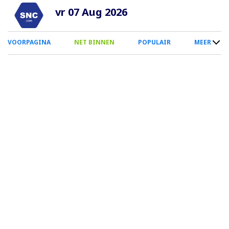
Overslaan
vr 07 Aug 2026
en
naar
0
VOORPAGINA
NET BINNEN
POPULAIR
MEER
de
Smartphone
inhoud
Menu
gaan