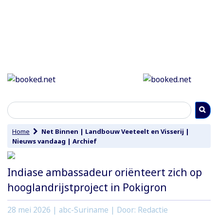
Home
Net Binnen
|
Landbouw Veeteelt en Visserij
|
Nieuws vandaag
|
Archief
Indiase ambassadeur oriënteert zich op
hooglandrijstproject in Pokigron
28 mei 2026
| abc-Suriname | Door: Redactie