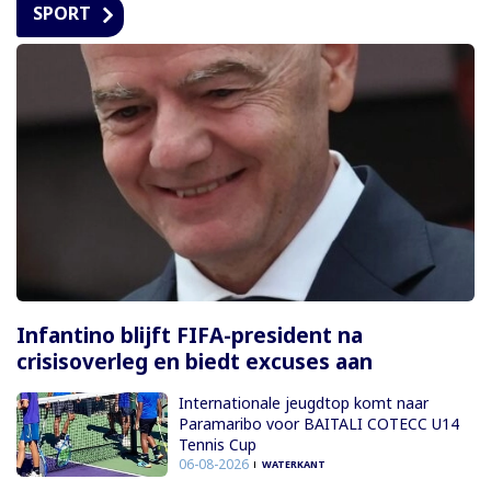
SPORT
Infantino blijft FIFA-president na
crisisoverleg en biedt excuses aan
Internationale jeugdtop komt naar
Paramaribo voor BAITALI COTECC U14
Tennis Cup
06-08-2026
WATERKANT