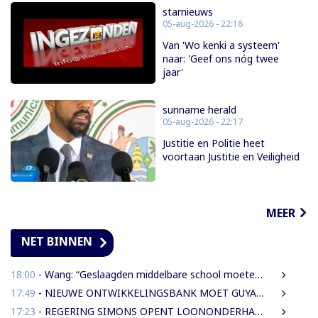
starnieuws
05-aug-2026 - 22:18
Van 'Wo kenki a systeem'
naar: 'Geef ons nóg twee
jaar'
suriname herald
05-aug-2026 - 22:17
Justitie en Politie heet
voortaan Justitie en Veiligheid
MEER
NET BINNEN
18:00
- Wang: “Geslaagden middelbare school moeten 450 SRD betalen om diploma te ontvangen”
17:49
- NIEUWE ONTWIKKELINGSBANK MOET GUYANESE BEDRIJVEN KLAARSTOMEN OM BUITENLANDSE BEDRIJVEN TE VERVANGEN
17:23
- REGERING SIMONS OPENT LOONONDERHANDELINGEN MET OVERHEIDSVAKBONDEN NA LICHTE FINANCIËLE ADEMRUIMTE