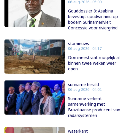
06-aug-2026 - 05:00
Gouddossier 8: Asabina
bevestigt goudwinning op
bodem Surinamerivier:
Concessie voor riviergrind
starnieuws
06-aug-2026 - 04:17
Domineestraat mogelijk al
binnen twee weken weer
open
suriname herald
06-aug-2026 - 04:02
Suriname verkent
samenwerking met
Braziliaanse producent van
radarsystemen
waterkant