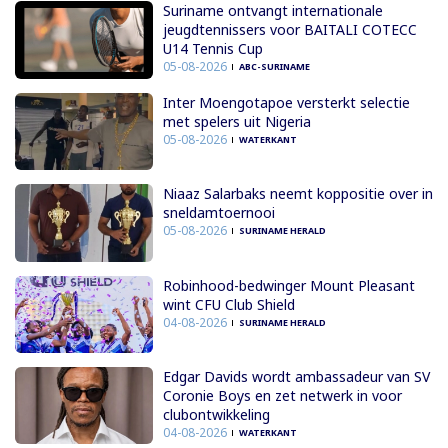
Suriname ontvangt internationale
jeugdtennissers voor BAITALI COTECC
U14 Tennis Cup
05-08-2026
ABC-SURINAME
Inter Moengotapoe versterkt selectie
met spelers uit Nigeria
05-08-2026
WATERKANT
Niaaz Salarbaks neemt koppositie over in
sneldamtoernooi
05-08-2026
SURINAME HERALD
Robinhood-bedwinger Mount Pleasant
wint CFU Club Shield
04-08-2026
SURINAME HERALD
Edgar Davids wordt ambassadeur van SV
Coronie Boys en zet netwerk in voor
clubontwikkeling
04-08-2026
WATERKANT