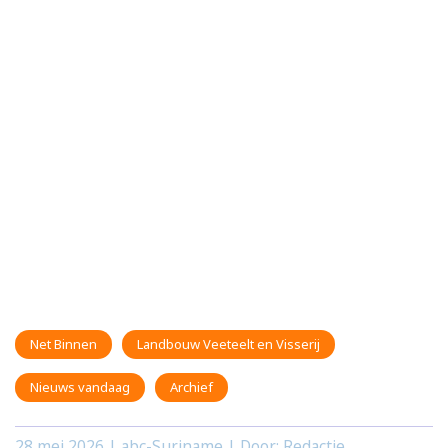
Net Binnen
Landbouw Veeteelt en Visserij
Nieuws vandaag
Archief
28 mei 2026
| abc-Suriname | Door: Redactie