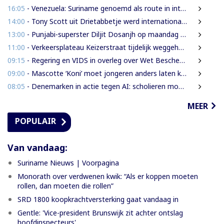
16:05
- Venezuela: Suriname genoemd als route in internationale cocaïnesmokkel naar Europa
14:00
- Tony Scott uit Drietabbetje werd internationaal bekend door zijn hiphouse muziek
13:00
- Punjabi-superster Diljit Dosanjh op maandag 7 september in Ziggo Dome
11:00
- Verkeersplateau Keizerstraat tijdelijk weggehaald vanwege chaos rond Domineestraat
09:15
- Regering en VIDS in overleg over Wet Bescherming Woon- en Leefgebieden
09:00
- Mascotte ‘Koni’ moet jongeren anders laten kijken naar Surinaamse houtsector
08:05
- Denemarken in actie tegen AI: scholieren moeten extra mondelinge examens doen
MEER
POPULAIR
Van vandaag:
Suriname Nieuws | Voorpagina
Monorath over verdwenen kwik: “Als er koppen moeten
rollen, dan moeten die rollen”
SRD 1800 koopkrachtversterking gaat vandaag in
Gentle: 'Vice-president Brunswijk zit achter ontslag
hoofdinspecteurs'