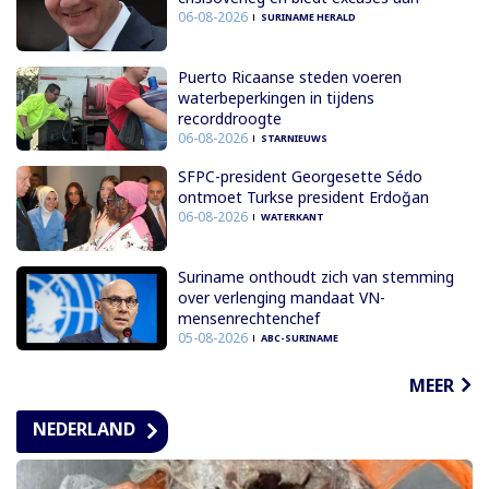
06-08-2026
SURINAME HERALD
Puerto Ricaanse steden voeren
waterbeperkingen in tijdens
recorddroogte
06-08-2026
STARNIEUWS
SFPC-president Georgesette Sédo
ontmoet Turkse president Erdoğan
06-08-2026
WATERKANT
Suriname onthoudt zich van stemming
over verlenging mandaat VN-
mensenrechtenchef
05-08-2026
ABC-SURINAME
MEER
NEDERLAND