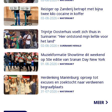
03-08-2026
WATERKANT
Reiziger op Zanderij betrapt met bijna
twee kilo cocaïne in koffer
03-08-2026
WATERKANT
Trijntje Oosterhuis voelt zich thuis in
Suriname: “Hier ontstond mijn liefde voor
het land”
02-08-2026
SURINAME HERALD
Muziekformatie Showtime dit weekend
op 50e editie van Sranan Day New York
01-08-2026
WATERKANT
Herdenking Mariënburg: oproep tot
excuses en zoektocht naar verdwenen
begraafplaats
31-07-2026
WATERKANT
MEER