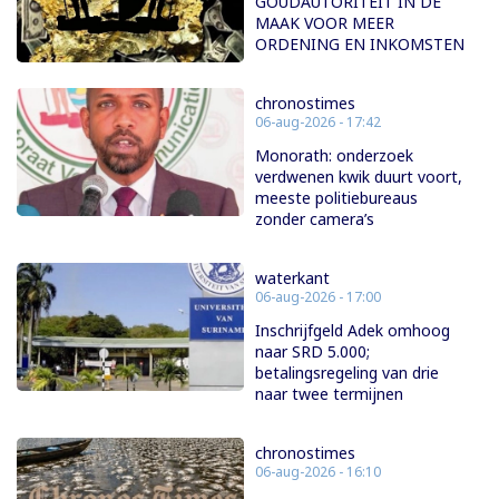
GOUDAUTORITEIT IN DE
MAAK VOOR MEER
ORDENING EN INKOMSTEN
chronostimes
06-aug-2026 - 17:42
Monorath: onderzoek
verdwenen kwik duurt voort,
meeste politiebureaus
zonder camera’s
waterkant
06-aug-2026 - 17:00
Inschrijfgeld Adek omhoog
naar SRD 5.000;
betalingsregeling van drie
naar twee termijnen
chronostimes
06-aug-2026 - 16:10