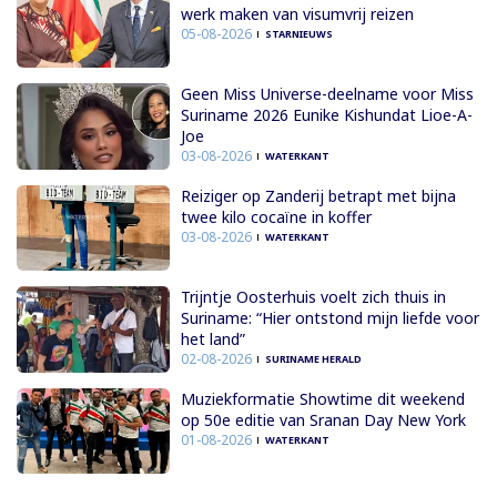
werk maken van visumvrij reizen
05-08-2026
STARNIEUWS
Geen Miss Universe-deelname voor Miss
Suriname 2026 Eunike Kishundat Lioe-A-
Joe
03-08-2026
WATERKANT
Reiziger op Zanderij betrapt met bijna
twee kilo cocaïne in koffer
03-08-2026
WATERKANT
Trijntje Oosterhuis voelt zich thuis in
Suriname: “Hier ontstond mijn liefde voor
het land”
02-08-2026
SURINAME HERALD
Muziekformatie Showtime dit weekend
op 50e editie van Sranan Day New York
01-08-2026
WATERKANT