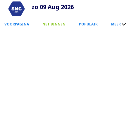
Overslaan
zo 09 Aug 2026
en
naar
0
VOORPAGINA
NET BINNEN
POPULAIR
MEER
de
Smartphone
inhoud
Menu
gaan