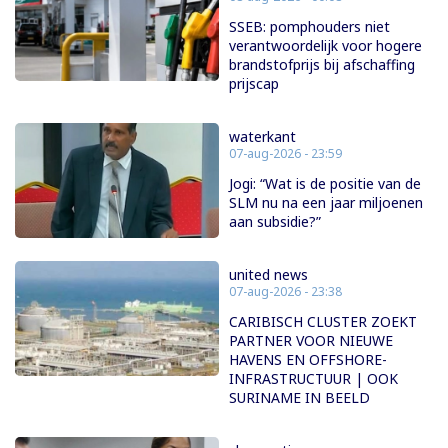
SSEB: pomphouders niet
verantwoordelijk voor hogere
brandstofprijs bij afschaffing
prijscap
waterkant
07-aug-2026 - 23:59
Jogi: “Wat is de positie van de
SLM nu na een jaar miljoenen
aan subsidie?”
united news
07-aug-2026 - 23:38
CARIBISCH CLUSTER ZOEKT
PARTNER VOOR NIEUWE
HAVENS EN OFFSHORE-
INFRASTRUCTUUR | OOK
SURINAME IN BEELD