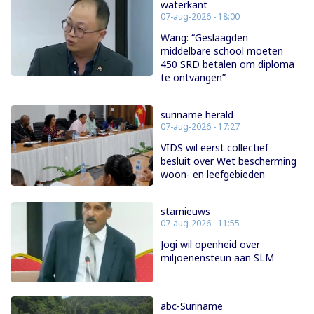
waterkant
07-aug-2026 - 18:00
Wang: “Geslaagden
middelbare school moeten
450 SRD betalen om diploma
te ontvangen”
suriname herald
07-aug-2026 - 17:27
VIDS wil eerst collectief
besluit over Wet bescherming
woon- en leefgebieden
starnieuws
07-aug-2026 - 11:55
Jogi wil openheid over
miljoenensteun aan SLM
abc-Suriname