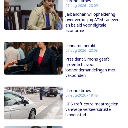
chronostimes
07-aug-2026 - 20:09
Jarbandhan wil opheldering
over verhoging ATM-tarieven
en beleid voor digitale
economie
suriname herald
07-aug-2026 - 20:03
President Simons geeft
groen licht voor
loononderhandelingen met
vakbonden
chronostimes
07-aug-2026 - 19:48
KPS treft extra maatregelen
vanwege verkeersdrukte
binnenstad