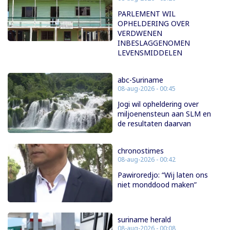
PARLEMENT WIL
OPHELDERING OVER
VERDWENEN
INBESLAGGENOMEN
LEVENSMIDDELEN
abc-Suriname
08-aug-2026 - 00:45
Jogi wil opheldering over
miljoenensteun aan SLM en
de resultaten daarvan
chronostimes
08-aug-2026 - 00:42
Pawiroredjo: “Wij laten ons
niet monddood maken”
suriname herald
08-aug-2026 - 00:08