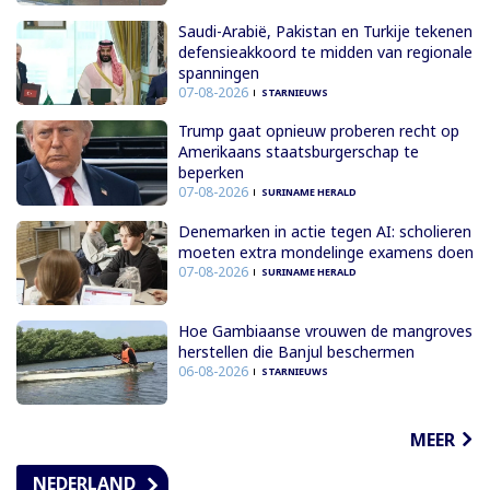
Saudi-Arabië, Pakistan en Turkije tekenen
defensieakkoord te midden van regionale
spanningen
07-08-2026
STARNIEUWS
Trump gaat opnieuw proberen recht op
Amerikaans staatsburgerschap te
beperken
07-08-2026
SURINAME HERALD
Denemarken in actie tegen AI: scholieren
moeten extra mondelinge examens doen
07-08-2026
SURINAME HERALD
Hoe Gambiaanse vrouwen de mangroves
herstellen die Banjul beschermen
06-08-2026
STARNIEUWS
MEER
NEDERLAND