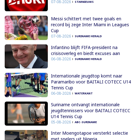
07-08-2026
STARNIEUWS
Messi schittert met twee goals en
record bij zege Inter Miami in Leagues
Cup
07-08-2026
SURINAME HERALD
Infantino blijft FIFA-president na
crisisoverleg en biedt excuses aan
06-08-2026
SURINAME HERALD
Internationale jeugdtop komt naar
Paramaribo voor BAITALI COTECC U14
Tennis Cup
06-08-2026
WATERKANT
Suriname ontvangt internationale
jeugdtennissers voor BAITALI COTECC
U14 Tennis Cup
05-08-2026
ABC-SURINAME
Inter Moengotapoe versterkt selectie
met spelers uit Nigeria