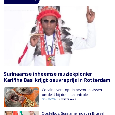
Surinaamse inheemse muziekpionier
Kariñha Basi krijgt oeuvreprijs in Rotterdam
Cocaïne verstopt in bevroren vissen
ontdekt bij douanecontrole
06-08-2026
WATERKANT
Oostelbos: Suriname moet in Brussel