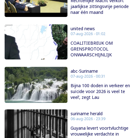
Rechterlijke Macht verkort
jaarlijkse zittingsvrije periode
naar één maand
united news
07-aug-2026 - 01:02
COALITIEBREUK OM
GRENSPROTOCOL
ONWAARSCHIJNLIJK
abc-Suriname
07-aug-2026 - 00:31
Bijna 100 doden in verkeer en
suïcide voor 2026 is veel te
veel’, zegt Lau
suriname herald
06-aug-2026 - 23:39
Guyana levert voortvluchtige
vrouwelijke verdachte in