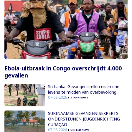
Ebola-uitbraak in Congo overschrijdt 4.000
gevallen
Sri Lanka: Gevangenisrellen eisen drie
levens te midden van overbevolking
07-08-2026
STARNIEUWS
SURINAAMSE GEVANGENISEXPERTS
ONDERSTEUNEN JEUGDINRICHTING
CURAÇAO
07-08-2026
UNITED NEWS