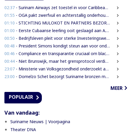
02:37
- Surinam Airways zet toestel in voor Caribbean Premier League crickettoernooi
01:55
- OGA pakt zwerfvuil en achterstallig onderhoud gezamenlijk aan
01:10
- STICHTING MULOKOT EN PARTNERS BEZORGD OVER VOORGENOMEN AFKONDIGING 5-KILOMETER-STRAALWET
01:00
- Eerste Cubaanse leerling ooit geslaagd aan A.T. Calorschool
00:50
- Bedrijfsleven pleit voor sterke Investeringswet en onafhankelijke SITA
00:48
- President Simons kondigt steun aan voor onderzoek naar cultureel erfgoed
00:46
- Compliance en transparantie cruciaal om blacklisting te voorkomen.
00:44
- Niet Brunswijk, maar het grensprotocol verdient het debat
23:07
- Ministerie van Volksgezondheid onderzoekt aanbieders van onbewezen middelen tegen nierfalen
23:00
- Domelzo Schet bezorgt Suriname bronzen medaille op CAC-Spelen
MEER
POPULAIR
Van vandaag:
Suriname Nieuws | Voorpagina
Theater DNA