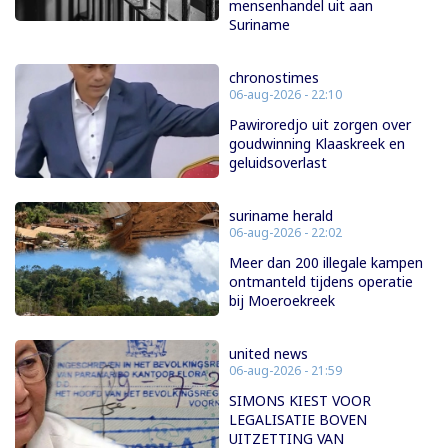
mensenhandel uit aan
Suriname
chronostimes
06-aug-2026 - 22:10
Pawiroredjo uit zorgen over
goudwinning Klaaskreek en
geluidsoverlast
suriname herald
06-aug-2026 - 22:02
Meer dan 200 illegale kampen
ontmanteld tijdens operatie
bij Moeroekreek
united news
06-aug-2026 - 21:59
SIMONS KIEST VOOR
LEGALISATIE BOVEN
UITZETTING VAN