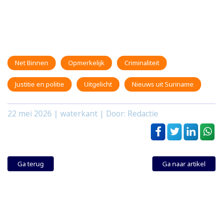
Net Binnen
Opmerkelijk
Criminaliteit
Justitie en politie
Uitgelicht
Nieuws uit Suriname
22 mei 2026
| waterkant | Door: Redactie
Ga terug
Ga naar artikel