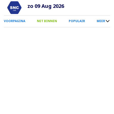
Overslaan
zo 09 Aug 2026
en
naar
0
VOORPAGINA
NET BINNEN
POPULAIR
MEER
de
Smartphone
inhoud
Menu
gaan