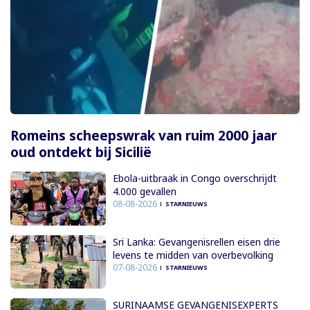
Romeins scheepswrak van ruim 2000 jaar
oud ontdekt bij Sicilië
Ebola-uitbraak in Congo overschrijdt
4.000 gevallen
08-08-2026
STARNIEUWS
Sri Lanka: Gevangenisrellen eisen drie
levens te midden van overbevolking
07-08-2026
STARNIEUWS
SURINAAMSE GEVANGENISEXPERTS