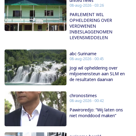
united news
08-aug-2026 - 03:26
PARLEMENT WIL
OPHELDERING OVER
VERDWENEN
INBESLAGGENOMEN
LEVENSMIDDELEN
abc-Suriname
08-aug-2026 - 00:45
Jogi wil opheldering over
miljoenensteun aan SLM en
de resultaten daarvan
chronostimes
08-aug-2026 - 00:42
Pawiroredjo: “Wij laten ons
niet monddood maken”