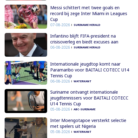
Messi schittert met twee goals en
record bij zege Inter Miami in Leagues
Cup
07-08-2026
SURINAME HERALD
Infantino blijft FIFA-president na
crisisoverleg en biedt excuses aan
06-08-2026
SURINAME HERALD
Internationale jeugdtop komt naar
Paramaribo voor BAITALI COTECC U14
Tennis Cup
06-08-2026
WATERKANT
Suriname ontvangt internationale
jeugdtennissers voor BAITALI COTECC
U14 Tennis Cup
05-08-2026
ABC-SURINAME
Inter Moengotapoe versterkt selectie
met spelers uit Nigeria
05-08-2026
WATERKANT