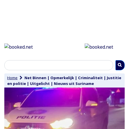
Home
Net Binnen
|
Opmerkelijk
|
Criminaliteit
|
Justitie
en politie
|
Uitgelicht
|
Nieuws uit Suriname