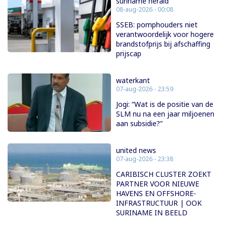
suriname herald
08-aug-2026 - 00:08
SSEB: pomphouders niet
verantwoordelijk voor hogere
brandstofprijs bij afschaffing
prijscap
waterkant
07-aug-2026 - 23:59
Jogi: “Wat is de positie van de
SLM nu na een jaar miljoenen
aan subsidie?”
united news
07-aug-2026 - 23:38
CARIBISCH CLUSTER ZOEKT
PARTNER VOOR NIEUWE
HAVENS EN OFFSHORE-
INFRASTRUCTUUR | OOK
SURINAME IN BEELD