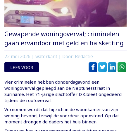
Gewapende woningoverval; criminelen
gaan ervandoor met geld en halsketting
22 mei 2026
| waterkant | Door: Redactie
LEES VOOR
Vier criminelen hebben donderdagavond een
woningoverval gepleegd aan de Neptunesstraat in
Suriname. Het 71-jarige slachtoffer D.K.bleef ongedeerd
tijdens de roofoverval.
Vernomen wordt dat hij zich in de woonkamer van zijn
woning bevond, terwijl de voordeur openstond. Op dat
moment drongen de daders het huis binnen.
Twee van hen waren gewapend met vuistvuurwapens,