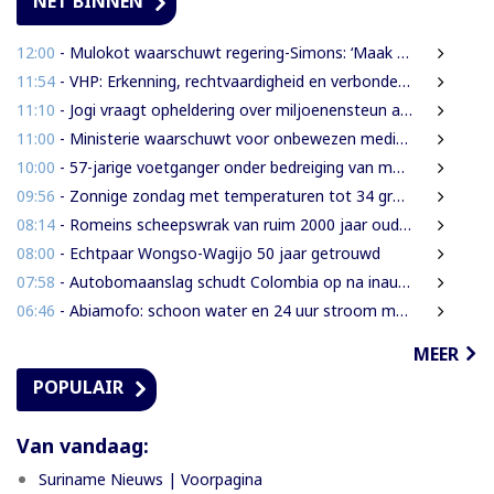
NET BINNEN
12:00
- Mulokot waarschuwt regering-Simons: ‘Maak van 5-kilometerwet geen uitstel van echte grondenrechten’
11:54
- VHP: Erkenning, rechtvaardigheid en verbondenheid op 9 augustus
11:10
- Jogi vraagt opheldering over miljoenensteun aan SLM en behaalde resultaten
11:00
- Ministerie waarschuwt voor onbewezen medische claims via sociale media
10:00
- 57-jarige voetganger onder bedreiging van mes beroofd van mobiele telefoon
09:56
- Zonnige zondag met temperaturen tot 34 graden
08:14
- Romeins scheepswrak van ruim 2000 jaar oud ontdekt bij Sicilië
08:00
- Echtpaar Wongso-Wagijo 50 jaar getrouwd
07:58
- Autobomaanslag schudt Colombia op na inauguratie van hardline president
06:46
- Abiamofo: schoon water en 24 uur stroom moeten ook afgelegen dorpen bereiken
MEER
POPULAIR
Van vandaag:
Suriname Nieuws | Voorpagina