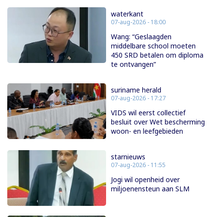
waterkant
07-aug-2026 - 18:00
Wang: “Geslaagden
middelbare school moeten
450 SRD betalen om diploma
te ontvangen”
suriname herald
07-aug-2026 - 17:27
VIDS wil eerst collectief
besluit over Wet bescherming
woon- en leefgebieden
starnieuws
07-aug-2026 - 11:55
Jogi wil openheid over
miljoenensteun aan SLM