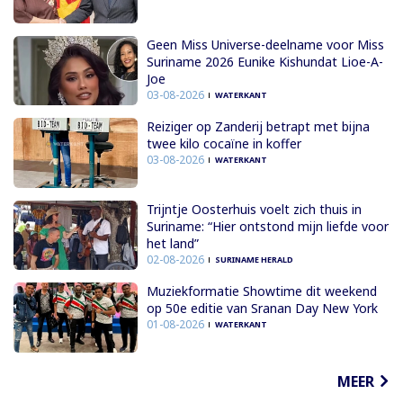
Geen Miss Universe-deelname voor Miss
Suriname 2026 Eunike Kishundat Lioe-A-
Joe
03-08-2026
WATERKANT
Reiziger op Zanderij betrapt met bijna
twee kilo cocaïne in koffer
03-08-2026
WATERKANT
Trijntje Oosterhuis voelt zich thuis in
Suriname: “Hier ontstond mijn liefde voor
het land”
02-08-2026
SURINAME HERALD
Muziekformatie Showtime dit weekend
op 50e editie van Sranan Day New York
01-08-2026
WATERKANT
MEER