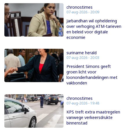
chronostimes
07-aug-2026 - 20:09
Jarbandhan wil opheldering
over verhoging ATM-tarieven
en beleid voor digitale
economie
suriname herald
07-aug-2026 - 20:03
President Simons geeft
groen licht voor
loononderhandelingen met
vakbonden
chronostimes
07-aug-2026 - 19:48
KPS treft extra maatregelen
vanwege verkeersdrukte
binnenstad