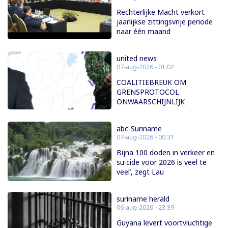
Rechterlijke Macht verkort
jaarlijkse zittingsvrije periode
naar één maand
united news
07-aug-2026 - 01:02
COALITIEBREUK OM
GRENSPROTOCOL
ONWAARSCHIJNLIJK
abc-Suriname
07-aug-2026 - 00:31
Bijna 100 doden in verkeer en
suïcide voor 2026 is veel te
veel’, zegt Lau
suriname herald
06-aug-2026 - 23:39
Guyana levert voortvluchtige