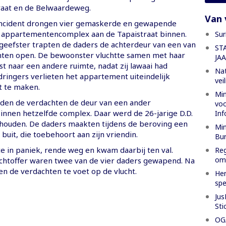
raat en de Belwaardeweg.
Van 
 incident drongen vier gemaskerde en gewapende
 appartementencomplex aan de Tapaistraat binnen.
Sur
geefster trapten de daders de achterdeur van een van
ST
ten open. De bewoonster vluchtte samen met haar
JA
st naar een andere ruimte, nadat zij lawaai had
Nat
dringers verlieten het appartement uiteindelijk
vei
t te maken.
Min
den de verdachten de deur van een ander
voo
nnen hetzelfde complex. Daar werd de 26-jarige D.D.
Inf
houden. De daders maakten tijdens de beroving een
Min
buit, die toebehoort aan zijn vriendin.
Bur
e in paniek, rende weg en kwam daarbij ten val.
Reg
oml
achtoffer waren twee van de vier daders gewapend. Na
en de verdachten te voet op de vlucht.
Her
spe
Jus
Sti
OGA