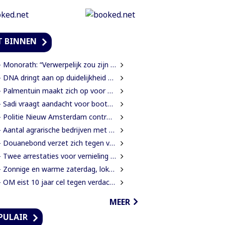
T BINNEN
onorath: “Verwerpelijk zou zijn wanneer we de dingen zouden bedekken met de mantel der liefde”
DNA dringt aan op duidelijkheid over oorzaak massale vissterfte
Palmentuin maakt zich op voor kleurrijke viering Dag der Inheemsen
Sadi vraagt aandacht voor boothouders en overbelasting Wijdenboschbrug
Politie Nieuw Amsterdam controleert vissersvaartuigen op de rivier
 Aantal agrarische bedrijven met 41 procent gegroeid
Douanebond verzet zich tegen verlies ambtenarenstatus bij wijziging Wet Belastingdienst
Twee arrestaties voor vernieling glasvezelkabels Telesur; maskers en kabelknipper gevonden
 Zonnige en warme zaterdag, lokaal kans op een bui
OM eist 10 jaar cel tegen verdachte voor verkrachting, vrijheidsberoving en mishandeling
MEER
PULAIR