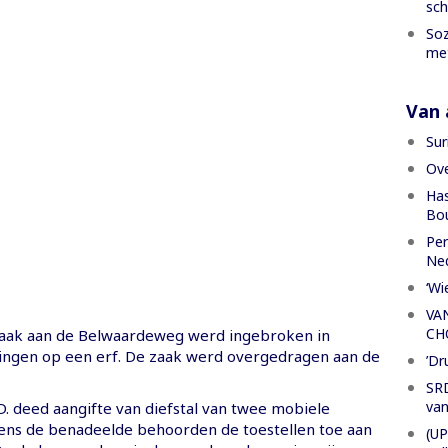
sch
Soz
met
Van a
Sur
Ove
Has
Bou
Per
Ned
‘Wi
VA
CH
zaak aan de Belwaardeweg werd ingebroken in
ngen op een erf. De zaak werd overgedragen aan de
’Dr
SRD
van
D. deed aangifte van diefstal van twee mobiele
gens de benadeelde behoorden de toestellen toe aan
(UP