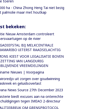
le toeren
000 ha - China Zhong Heng Tai niet bezig
 palmolie maar met houtkap
st bekeken:
itie Nieuw Amsterdam controleert
sersvaartuigen op de rivier
GADIEFSTAL BIJ MELKCENTRALE
RAMARIBO UITERST RAADSELACHTIG
MONS KIEST VOOR LEGALISATIE BOVEN
TZETTING VAN LANGDURIG
RBLIJVENDE VREEMDELINGEN
iname Nieuws | Voorpagina
iroredjo uit zorgen over goudwinning
askreek en geluidsoverlast
yana News Source 27th December 2023
isterie biedt excuses aan na onterechte
chuldigingen tegen IMEAO 2-directeur
ALITIEBREUK OM GRENSPROTOCOL