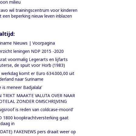
oon milieu
avo wil trainingscentrum voor kinderen
 een beperking nieuw leven inblazen
ltijd:
iname Nieuws | Voorpagina
rzicht leningen NDP 2015 -2020
rat voormalig Legerarts en lijfarts
terse, de spuit voor Horb (1983)
 werkdag komt er Euro 634.000,00 uit
erland naar Suriname
e is meneer Badjalala’
N TRIKT MAAKTE VALUTA OVER NAAR
OTELAL ZONDER OMSCHRIJVING
ugsroof is reden van coldcase-moord’
 1800 koopkrachtversterking gaat
daag in
DATE) FAKENEWS pers draait weer op