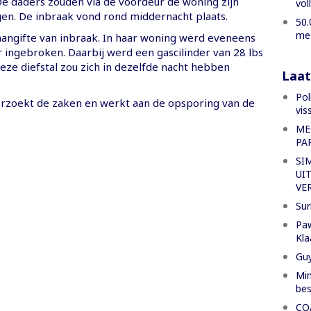
De daders zouden via de voordeur de woning zijn
vol
n. De inbraak vond rond middernacht plaats.
50.
met
aangifte van inbraak. In haar woning werd eveneens
 ingebroken. Daarbij werd een gascilinder van 28 lbs
eze diefstal zou zich in dezelfde nacht hebben
Laat
Pol
erzoekt de zaken en werkt aan de opsporing van de
vis
ME
PA
SI
UI
VE
Sur
Paw
Kla
Gu
Min
bes
CO