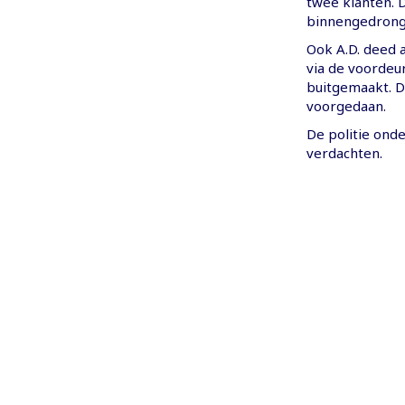
twee klanten. 
binnengedronge
Ook A.D. deed 
via de voordeur
buitgemaakt. D
voorgedaan.
De politie ond
verdachten.