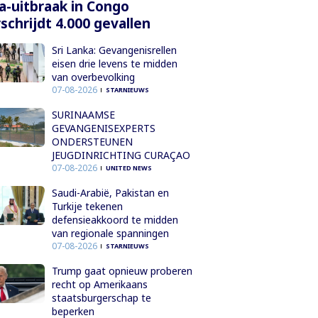
a-uitbraak in Congo
schrijdt 4.000 gevallen
Sri Lanka: Gevangenisrellen
eisen drie levens te midden
van overbevolking
07-08-2026
STARNIEUWS
SURINAAMSE
GEVANGENISEXPERTS
ONDERSTEUNEN
JEUGDINRICHTING CURAÇAO
07-08-2026
UNITED NEWS
Saudi-Arabië, Pakistan en
Turkije tekenen
defensieakkoord te midden
van regionale spanningen
07-08-2026
STARNIEUWS
Trump gaat opnieuw proberen
recht op Amerikaans
staatsburgerschap te
beperken