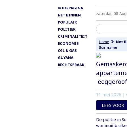
VOORPAGINA
zaterdag 08 Aug
NET BINNEN
POPULAIR
POLITIEK
CRIMINALITEIT
Home
Net B
ECONOMIE
Suriname
OIL & GAS
GUYANA
Gemaskerde
RECHTSPRAAK
apparteme
leeggeroo
11 mei 2026
| 
LEES VOOR
De politie in 
woninginbraken