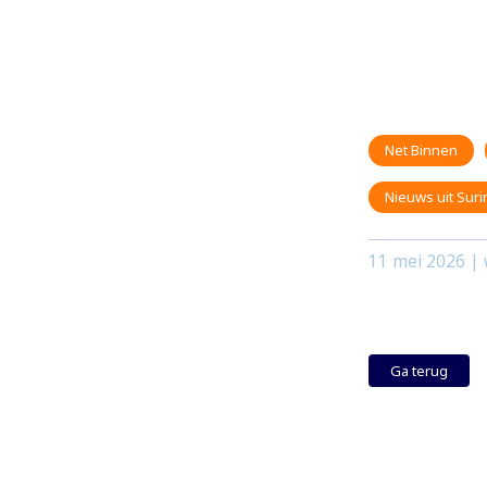
Net Binnen
Nieuws uit Sur
11 mei 2026
| 
Ga terug