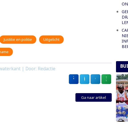
ON
GE
DR
LE
CA
NI
Justitie en politie
Uitgelicht
IN
BE
iname
BU
waterkant | Door: Redactie
Ga naar artikel