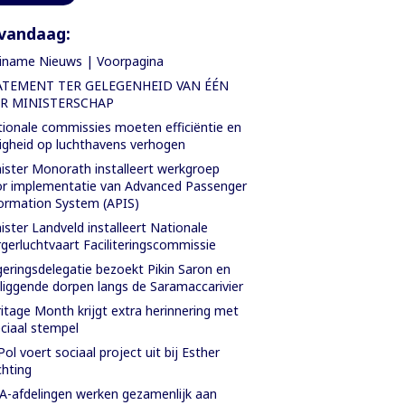
vandaag:
iname Nieuws | Voorpagina
ATEMENT TER GELEGENHEID VAN ÉÉN
AR MINISTERSCHAP
ionale commissies moeten efficiëntie en
ligheid op luchthavens verhogen
ister Monorath installeert werkgroep
r implementatie van Advanced Passenger
ormation System (APIS)
ister Landveld installeert Nationale
gerluchtvaart Faciliteringscommissie
eringsdelegatie bezoekt Pikin Saron en
iggende dorpen langs de Saramaccarivier
itage Month krijgt extra herinnering met
ciaal stempel
Pol voert sociaal project uit bij Esther
chting
-afdelingen werken gezamenlijk aan