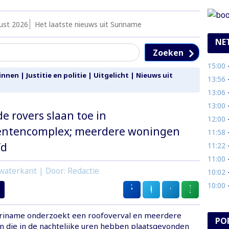
ust 2026
Het laatste nieuws uit Suriname
NE
Zoeken
15:00
- M
innen
|
Justitie en politie
|
Uitgelicht
|
Nieuws uit
13:56
- 
13:06
- 
13:00
- 
 rovers slaan toe in
12:00
- 
ntencomplex; meerdere woningen
11:58
-
fd
11:22
- 
11:00
- 
waterkant | Door: Redactie
10:02
-
10:00
- 
Suriname onderzoekt een roofoverval en meerdere
PO
 die in de nachtelijke uren hebben plaatsgevonden