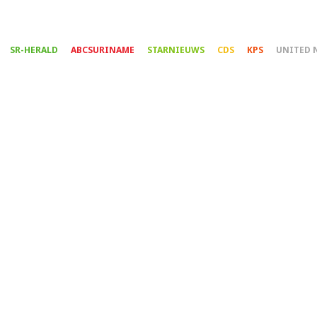
Overslaan
en
naar
SR-HERALD
ABCSURINAME
STARNIEUWS
CDS
KPS
UNITED 
de
inhoud
gaan