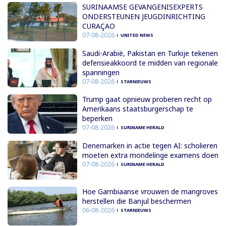
SURINAAMSE GEVANGENISEXPERTS
ONDERSTEUNEN JEUGDINRICHTING
CURAÇAO
07-08-2026
UNITED NEWS
Saudi-Arabië, Pakistan en Turkije tekenen
defensieakkoord te midden van regionale
spanningen
07-08-2026
STARNIEUWS
Trump gaat opnieuw proberen recht op
Amerikaans staatsburgerschap te
beperken
07-08-2026
SURINAME HERALD
Denemarken in actie tegen AI: scholieren
moeten extra mondelinge examens doen
07-08-2026
SURINAME HERALD
Hoe Gambiaanse vrouwen de mangroves
herstellen die Banjul beschermen
06-08-2026
STARNIEUWS