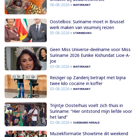
06-08-2026
WATERKANT
Oostelbos: Suriname moet in Brussel
werk maken van visumvrij reizen
05-08-2026
STARNIEUWS
Geen Miss Universe-deelname voor Miss
Suriname 2026 Eunike Kishundat Lioe-A-
Joe
03-08-2026
WATERKANT
Reiziger op Zanderij betrapt met bijna
twee kilo cocaïne in koffer
03-08-2026
WATERKANT
Trijntje Oosterhuis voelt zich thuis in
Suriname: “Hier ontstond mijn liefde voor
het land”
02-08-2026
SURINAME HERALD
Muziekformatie Showtime dit weekend