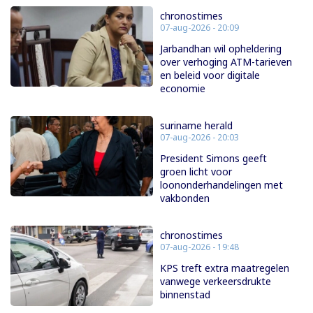
chronostimes
07-aug-2026 - 20:09
Jarbandhan wil opheldering
over verhoging ATM-tarieven
en beleid voor digitale
economie
suriname herald
07-aug-2026 - 20:03
President Simons geeft
groen licht voor
loononderhandelingen met
vakbonden
chronostimes
07-aug-2026 - 19:48
KPS treft extra maatregelen
vanwege verkeersdrukte
binnenstad