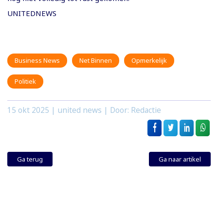
UNITEDNEWS
Business News
Net Binnen
Opmerkelijk
Politiek
15 okt 2025
| united news | Door: Redactie
Ga terug
Ga naar artikel