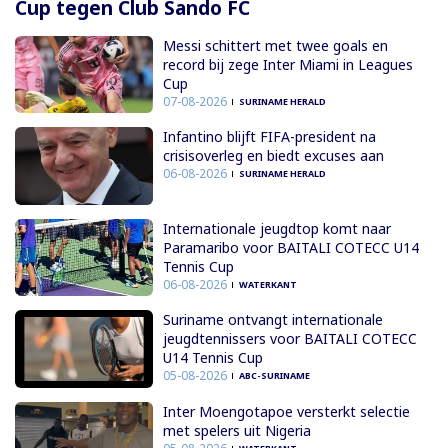
Cup tegen Club Sando FC
Messi schittert met twee goals en
record bij zege Inter Miami in Leagues
Cup
07-08-2026
SURINAME HERALD
Infantino blijft FIFA-president na
crisisoverleg en biedt excuses aan
06-08-2026
SURINAME HERALD
Internationale jeugdtop komt naar
Paramaribo voor BAITALI COTECC U14
Tennis Cup
06-08-2026
WATERKANT
Suriname ontvangt internationale
jeugdtennissers voor BAITALI COTECC
U14 Tennis Cup
05-08-2026
ABC-SURINAME
Inter Moengotapoe versterkt selectie
met spelers uit Nigeria