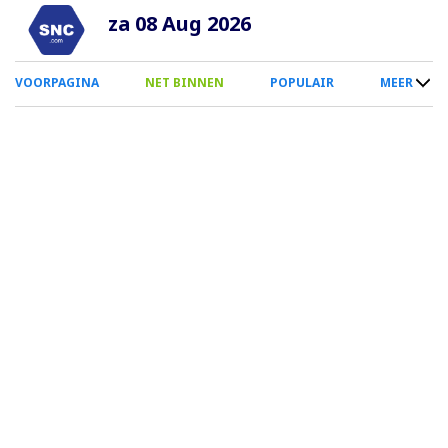
Overslaan
za 08 Aug 2026
en
naar
0
VOORPAGINA
NET BINNEN
POPULAIR
MEER
de
Smartphone
inhoud
Menu
gaan