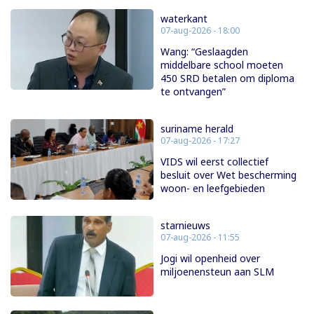
waterkant
07-aug-2026 - 18:00
Wang: “Geslaagden
middelbare school moeten
450 SRD betalen om diploma
te ontvangen”
suriname herald
07-aug-2026 - 17:27
VIDS wil eerst collectief
besluit over Wet bescherming
woon- en leefgebieden
starnieuws
07-aug-2026 - 11:55
Jogi wil openheid over
miljoenensteun aan SLM