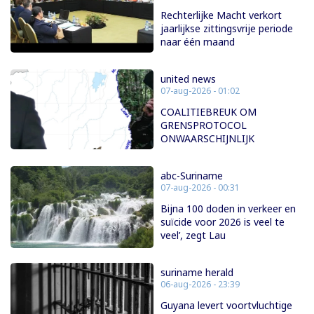
Rechterlijke Macht verkort
jaarlijkse zittingsvrije periode
naar één maand
united news
07-aug-2026 - 01:02
COALITIEBREUK OM
GRENSPROTOCOL
ONWAARSCHIJNLIJK
abc-Suriname
07-aug-2026 - 00:31
Bijna 100 doden in verkeer en
suïcide voor 2026 is veel te
veel’, zegt Lau
suriname herald
06-aug-2026 - 23:39
Guyana levert voortvluchtige