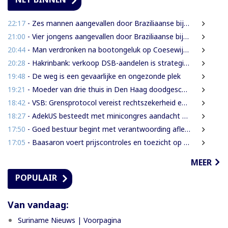
22:17
- Zes mannen aangevallen door Braziliaanse bijen tijdens zoektocht naar leguanen
21:00
- Vier jongens aangevallen door Braziliaanse bijen tijdens leguanenjacht
20:44
- Man verdronken na bootongeluk op Coesewijnerivier
20:28
- Hakrinbank: verkoop DSB-aandelen is strategische keuze
19:48
- De weg is een gevaarlijke en ongezonde plek
19:21
- Moeder van drie thuis in Den Haag doodgeschoten; verdachte ex-partner opgepakt na vluchten
18:42
- VSB: Grensprotocol vereist rechtszekerheid en harde waarborgen
18:27
- AdekUS besteedt met minicongres aandacht aan cultureel erfgoed
17:50
- Goed bestuur begint met verantwoording afleggen
17:05
- Baasaron voert prijscontroles en toezicht op voedselveiligheid op
MEER
POPULAIR
Van vandaag:
Suriname Nieuws | Voorpagina