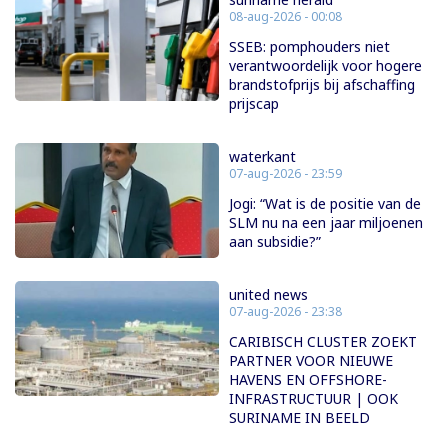
08-aug-2026 - 00:08
SSEB: pomphouders niet
verantwoordelijk voor hogere
brandstofprijs bij afschaffing
prijscap
waterkant
07-aug-2026 - 23:59
Jogi: “Wat is de positie van de
SLM nu na een jaar miljoenen
aan subsidie?”
united news
07-aug-2026 - 23:38
CARIBISCH CLUSTER ZOEKT
PARTNER VOOR NIEUWE
HAVENS EN OFFSHORE-
INFRASTRUCTUUR | OOK
SURINAME IN BEELD