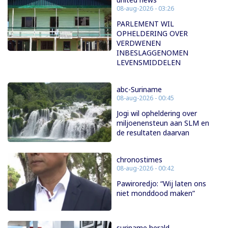
08-aug-2026 - 03:26
PARLEMENT WIL
OPHELDERING OVER
VERDWENEN
INBESLAGGENOMEN
LEVENSMIDDELEN
abc-Suriname
08-aug-2026 - 00:45
Jogi wil opheldering over
miljoenensteun aan SLM en
de resultaten daarvan
chronostimes
08-aug-2026 - 00:42
Pawiroredjo: “Wij laten ons
niet monddood maken”
suriname herald