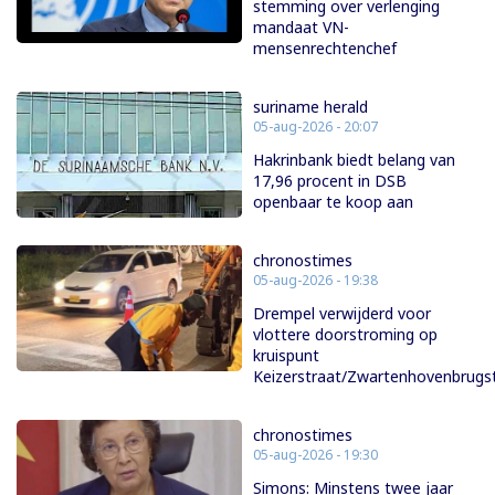
stemming over verlenging
mandaat VN-
mensenrechtenchef
suriname herald
05-aug-2026 - 20:07
Hakrinbank biedt belang van
17,96 procent in DSB
openbaar te koop aan
chronostimes
05-aug-2026 - 19:38
Drempel verwijderd voor
vlottere doorstroming op
kruispunt
Keizerstraat/Zwartenhovenbrugs
chronostimes
05-aug-2026 - 19:30
Simons: Minstens twee jaar