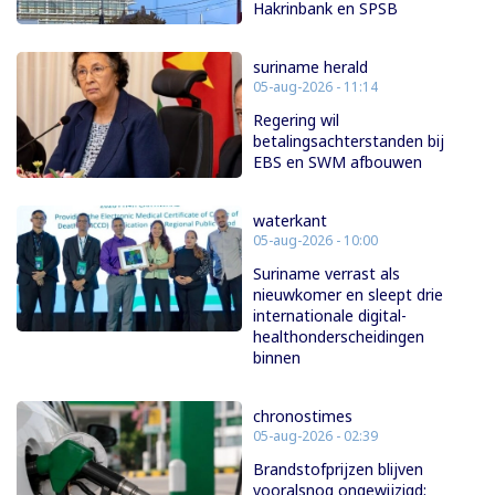
Hakrinbank en SPSB
suriname herald
05-aug-2026 - 11:14
Regering wil
betalingsachterstanden bij
EBS en SWM afbouwen
waterkant
05-aug-2026 - 10:00
Suriname verrast als
nieuwkomer en sleept drie
internationale digital-
healthonderscheidingen
binnen
chronostimes
05-aug-2026 - 02:39
Brandstofprijzen blijven
vooralsnog ongewijzigd;