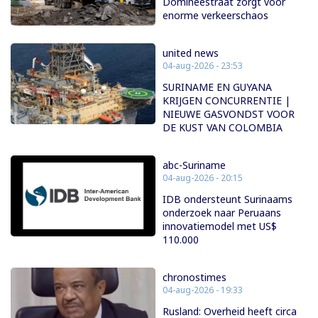
Domineestraat zorgt voor
enorme verkeerschaos
united news
04-aug-2026 - 23:53
SURINAME EN GUYANA
KRIJGEN CONCURRENTIE |
NIEUWE GASVONDST VOOR
DE KUST VAN COLOMBIA
abc-Suriname
04-aug-2026 - 20:15
IDB ondersteunt Surinaams
onderzoek naar Peruaans
innovatiemodel met US$
110.000
chronostimes
04-aug-2026 - 19:33
Rusland: Overheid heeft circa