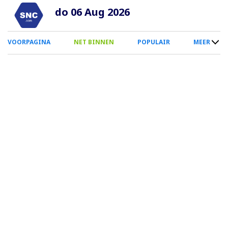
Overslaan
do 06 Aug 2026
en
naar
0
VOORPAGINA
NET BINNEN
POPULAIR
MEER
de
Smartphone
inhoud
Menu
gaan