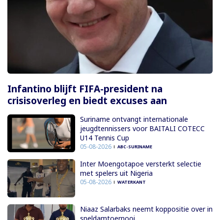
Infantino blijft FIFA-president na
crisisoverleg en biedt excuses aan
Suriname ontvangt internationale
jeugdtennissers voor BAITALI COTECC
U14 Tennis Cup
05-08-2026
ABC-SURINAME
Inter Moengotapoe versterkt selectie
met spelers uit Nigeria
05-08-2026
WATERKANT
Niaaz Salarbaks neemt koppositie over in
sneldamtoernooi