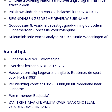
Officiële uitvoering Nationaal Huisvestingsprogramma in de
startblokken
Pakkitow vindt de eis van OvJ belachelijk I SUN WEB TV I
BEVINDINGEN ZESDE IMF REVIEUW SURINAME
Gouddossier 8: Asabina bevestigt goudwinning op bodem
Surinamerivier: Concessie voor riviergrind
Milieuministerie wacht analyse NCCR situatie Wageningen af
Van altijd:
Suriname Nieuws | Voorpagina
Overzicht leningen NDP 2015 -2020
Hasrat voormalig Legerarts en lijfarts Bouterse, de spuit
voor Horb (1983)
Per werkdag komt er Euro 634.000,00 uit Nederland naar
Suriname
‘Wie is meneer Badjalala’
VAN TRIKT MAAKTE VALUTA OVER NAAR CHOTELAL
ZONDER OMSCHRIJVING