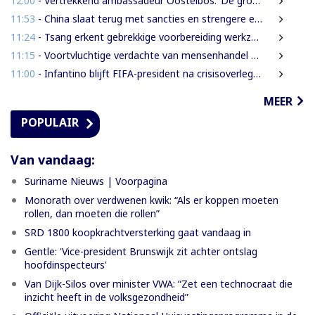
12:00
- Vertrekkend ambassadeur Oostelbos: ‘De grootste rijkdom van Suriname zijn de mensen’
11:53
- China slaat terug met sancties en strengere exportregels in handelsconflict met VS
11:24
- Tsang erkent gebrekkige voorbereiding werkzaamheden Domineestraat
11:15
- Voortvluchtige verdachte van mensenhandel uitgeleverd door Guyana
11:00
- Infantino blijft FIFA-president na crisisoverleg en biedt excuses aan
MEER
POPULAIR
Van vandaag:
Suriname Nieuws | Voorpagina
Monorath over verdwenen kwik: “Als er koppen moeten
rollen, dan moeten die rollen”
SRD 1800 koopkrachtversterking gaat vandaag in
Gentle: 'Vice-president Brunswijk zit achter ontslag
hoofdinspecteurs'
Van Dijk-Silos over minister VWA: “Zet een technocraat die
inzicht heeft in de volksgezondheid”