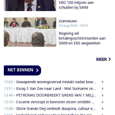
SRD 100 miljoen aan
schulden bij SWM
starnieuws
04-aug-2026 - 18:34
Regering wil
betalingsachterstanden aan
SWM en EBS wegwerken
MEER
NET BINNEN
15:00
- Gewapende woningoverval mislukt nadat bewoners en buren alarm slaan
13:51
- Essay I: Van Zee naar Land - Wat Suriname zelf moet weten over de Nieuwe Raffinaderij en Gas-to-Shore
13:49
- PETRONAS DOORBREEKT GRENS VAN 1 MILJARD VATEN IN BLOK 52 | WAT BETEKENT DEZE MIJLPAAL VOOR DE SURINAAMSE ECONOMIE?
13:10
- Cocaïne verstopt in bevroren vissen ontdekt bij douanecontrole
13:08
- 50ste Sranan Dey verbindt diaspora, cultuur en ondernemerschap in New York