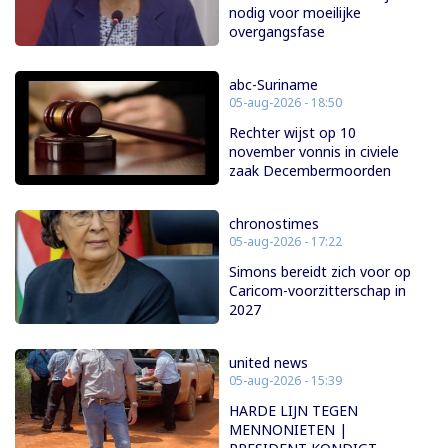
nodig voor moeilijke
overgangsfase
abc-Suriname
05-aug-2026 - 18:50
Rechter wijst op 10
november vonnis in civiele
zaak Decembermoorden
chronostimes
05-aug-2026 - 17:22
Simons bereidt zich voor op
Caricom-voorzitterschap in
2027
united news
05-aug-2026 - 15:39
HARDE LIJN TEGEN
MENNONIETEN |