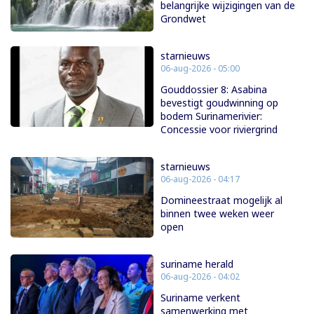
belangrijke wijzigingen van de
Grondwet
starnieuws
06-aug-2026 - 05:00
Gouddossier 8: Asabina
bevestigt goudwinning op
bodem Surinamerivier:
Concessie voor riviergrind
starnieuws
06-aug-2026 - 04:17
Domineestraat mogelijk al
binnen twee weken weer
open
suriname herald
06-aug-2026 - 04:02
Suriname verkent
samenwerking met