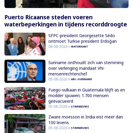
Puerto Ricaanse steden voeren
waterbeperkingen in tijdens recorddroogte
SFPC-president Georgesette Sédo
ontmoet Turkse president Erdoğan
06-08-2026
WATERKANT
Suriname onthoudt zich van stemming
over verlenging mandaat VN-
mensenrechtenchef
05-08-2026
ABC-SURINAME
Fuego-vulkaan in Guatemala blijft as en
modder spuwen; 1.700 mensen
geëvacueerd
05-08-2026
STARNIEUWS
Zware moesson in India eist meer dan
100 levens
05-08-2026
STARNIEUWS