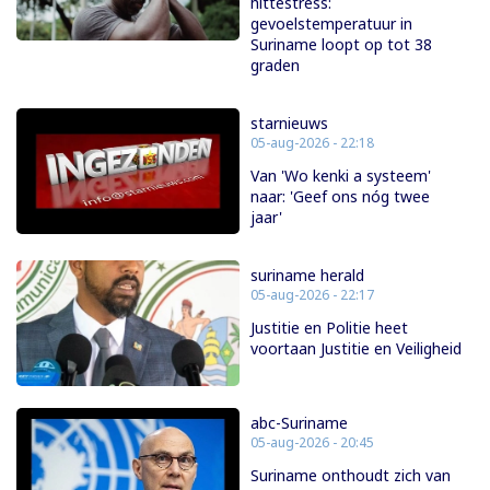
hittestress:
gevoelstemperatuur in
Suriname loopt op tot 38
graden
starnieuws
05-aug-2026 - 22:18
Van 'Wo kenki a systeem'
naar: 'Geef ons nóg twee
jaar'
suriname herald
05-aug-2026 - 22:17
Justitie en Politie heet
voortaan Justitie en Veiligheid
abc-Suriname
05-aug-2026 - 20:45
Suriname onthoudt zich van