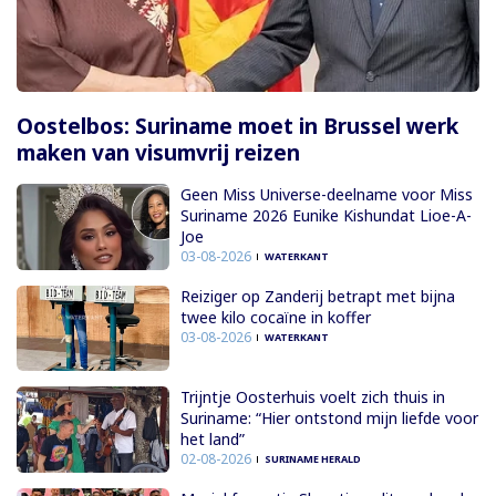
Oostelbos: Suriname moet in Brussel werk
maken van visumvrij reizen
Geen Miss Universe-deelname voor Miss
Suriname 2026 Eunike Kishundat Lioe-A-
Joe
03-08-2026
WATERKANT
Reiziger op Zanderij betrapt met bijna
twee kilo cocaïne in koffer
03-08-2026
WATERKANT
Trijntje Oosterhuis voelt zich thuis in
Suriname: “Hier ontstond mijn liefde voor
het land”
02-08-2026
SURINAME HERALD