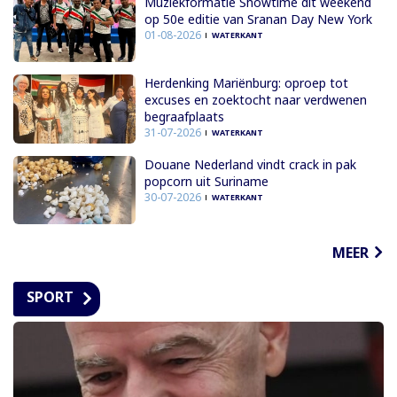
Muziekformatie Showtime dit weekend
op 50e editie van Sranan Day New York
01-08-2026
WATERKANT
Herdenking Mariënburg: oproep tot
excuses en zoektocht naar verdwenen
begraafplaats
31-07-2026
WATERKANT
Douane Nederland vindt crack in pak
popcorn uit Suriname
30-07-2026
WATERKANT
MEER
SPORT