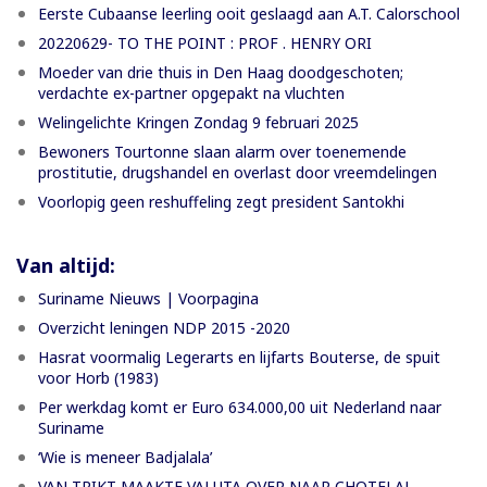
Eerste Cubaanse leerling ooit geslaagd aan A.T. Calorschool
20220629- TO THE POINT : PROF . HENRY ORI
Moeder van drie thuis in Den Haag doodgeschoten;
verdachte ex-partner opgepakt na vluchten
Welingelichte Kringen Zondag 9 februari 2025
Bewoners Tourtonne slaan alarm over toenemende
prostitutie, drugshandel en overlast door vreemdelingen
Voorlopig geen reshuffeling zegt president Santokhi
Van altijd:
Suriname Nieuws | Voorpagina
Overzicht leningen NDP 2015 -2020
Hasrat voormalig Legerarts en lijfarts Bouterse, de spuit
voor Horb (1983)
Per werkdag komt er Euro 634.000,00 uit Nederland naar
Suriname
‘Wie is meneer Badjalala’
VAN TRIKT MAAKTE VALUTA OVER NAAR CHOTELAL