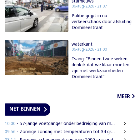
starnieuws
06-aug-2026 - 21:07
Politie grijpt in na
verkeerschaos door afsluiting
Domineestraat
waterkant
06-aug-2026 - 21:00
Tsang: “Binnen twee weken
denk ik dat we klaar moeten
zijn met werkzaamheden
Domineestraat”
MEER
NET BINNEN
10:00
- 57-jarige voetganger onder bedreiging van mes beroofd van mobiele telefoon
09:56
- Zonnige zondag met temperaturen tot 34 graden
08:14
- Romeins scheepswrak van ruim 2000 jaar oud ontdekt bij Sicilië