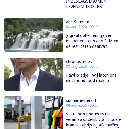
INBESLAGGENOMEN
LEVENSMIDDELEN
abc-Suriname
08-aug-2026 - 00:45
Jogi wil opheldering over
miljoenensteun aan SLM en
de resultaten daarvan
chronostimes
08-aug-2026 - 00:42
Pawiroredjo: “Wij laten ons
niet monddood maken”
suriname herald
08-aug-2026 - 00:08
SSEB: pomphouders niet
verantwoordelijk voor hogere
brandstofprijs bij afschaffing