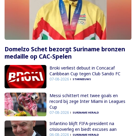
Domelzo Schet bezorgt Suriname bronzen
medaille op CAC-Spelen
Broki verliest debuut in Concacaf
Caribbean Cup tegen Club Sando FC
07-08-2026
STARNIEUWS
Messi schittert met twee goals en
record bij zege Inter Miami in Leagues
Cup
07-08-2026
SURINAME HERALD
Infantino blijft FIFA-president na
crisisoverleg en biedt excuses aan
06-08-2026
SURINAME HERALD