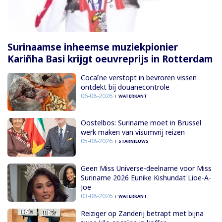
Surinaamse inheemse muziekpionier
Kariñha Basi krijgt oeuvreprijs in Rotterdam
Cocaïne verstopt in bevroren vissen
ontdekt bij douanecontrole
06-08-2026
WATERKANT
Oostelbos: Suriname moet in Brussel
werk maken van visumvrij reizen
05-08-2026
STARNIEUWS
Geen Miss Universe-deelname voor Miss
Suriname 2026 Eunike Kishundat Lioe-A-
Joe
03-08-2026
WATERKANT
Reiziger op Zanderij betrapt met bijna