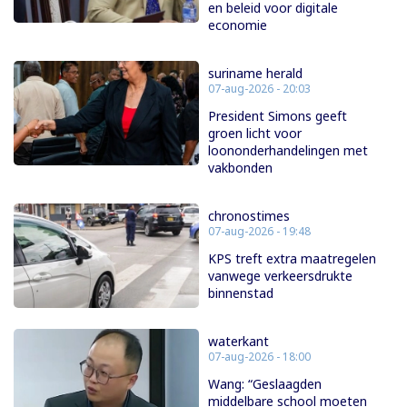
en beleid voor digitale
economie
suriname herald
07-aug-2026 - 20:03
President Simons geeft
groen licht voor
loononderhandelingen met
vakbonden
chronostimes
07-aug-2026 - 19:48
KPS treft extra maatregelen
vanwege verkeersdrukte
binnenstad
waterkant
07-aug-2026 - 18:00
Wang: “Geslaagden
middelbare school moeten