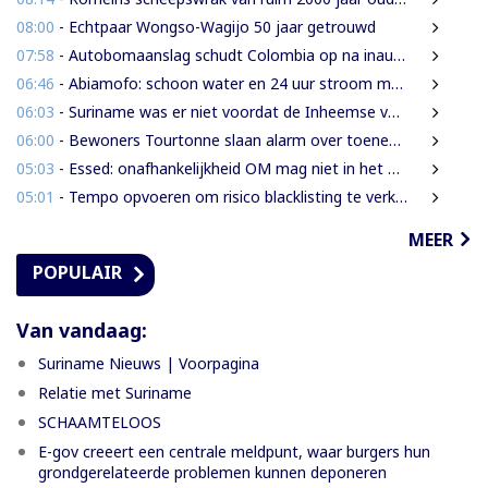
08:00
- Echtpaar Wongso-Wagijo 50 jaar getrouwd
07:58
- Autobomaanslag schudt Colombia op na inauguratie van hardline president
06:46
- Abiamofo: schoon water en 24 uur stroom moeten ook afgelegen dorpen bereiken
06:03
- Suriname was er niet voordat de Inheemse volken er waren
06:00
- Bewoners Tourtonne slaan alarm over toenemende prostitutie, drugshandel en overlast door vreemdelingen
05:03
- Essed: onafhankelijkheid OM mag niet in het gedrang komen
05:01
- Tempo opvoeren om risico blacklisting te verkleinen
MEER
POPULAIR
Van vandaag:
Suriname Nieuws | Voorpagina
Relatie met Suriname
SCHAAMTELOOS
E-gov creeert een centrale meldpunt, waar burgers hun
grondgerelateerde problemen kunnen deponeren