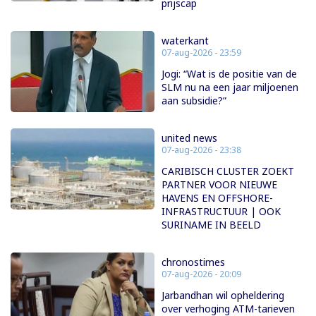
prijscap
waterkant
07-aug-2026 - 23:59
Jogi: “Wat is de positie van de
SLM nu na een jaar miljoenen
aan subsidie?”
united news
07-aug-2026 - 23:38
CARIBISCH CLUSTER ZOEKT
PARTNER VOOR NIEUWE
HAVENS EN OFFSHORE-
INFRASTRUCTUUR | OOK
SURINAME IN BEELD
chronostimes
07-aug-2026 - 20:09
Jarbandhan wil opheldering
over verhoging ATM-tarieven