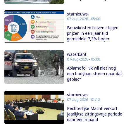
starnieuws
07-aug-2026 - 05:00
Bouwkosten blijven stijgen:
prijzen in een jaar tijd
gemiddeld 7,3% hoger
waterkant
07-aug-2026 - 05:00
Abiamofo: “Ik wil niet nog
een bodybag sturen naar dat
gebied”
starnieuws
07-aug-2026 - 01:12
Rechterlijke Macht verkort
jaarlijkse zittingsvrije periode
naar één maand