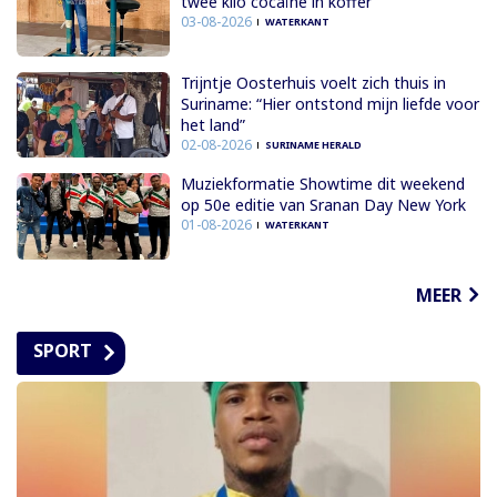
twee kilo cocaïne in koffer
03-08-2026
WATERKANT
Trijntje Oosterhuis voelt zich thuis in
Suriname: “Hier ontstond mijn liefde voor
het land”
02-08-2026
SURINAME HERALD
Muziekformatie Showtime dit weekend
op 50e editie van Sranan Day New York
01-08-2026
WATERKANT
MEER
SPORT