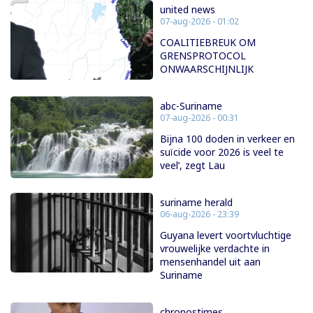
united news
07-aug-2026 - 01:02
COALITIEBREUK OM
GRENSPROTOCOL
ONWAARSCHIJNLIJK
abc-Suriname
07-aug-2026 - 00:31
Bijna 100 doden in verkeer en
suïcide voor 2026 is veel te
veel’, zegt Lau
suriname herald
06-aug-2026 - 23:39
Guyana levert voortvluchtige
vrouwelijke verdachte in
mensenhandel uit aan
Suriname
chronostimes