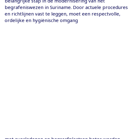
belangrijke stap in de modernisering van het
begrafeniswezen in Suriname. Door actuele procedures
en richtlijnen vast te leggen, moet een respectvolle,
ordelijke en hygiënische omgang
met overledenen en begraafplaatsen beter worden