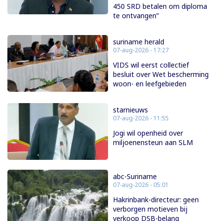
450 SRD betalen om diploma
te ontvangen”
suriname herald
07-aug-2026 - 17:27
VIDS wil eerst collectief
besluit over Wet bescherming
woon- en leefgebieden
starnieuws
07-aug-2026 - 11:55
Jogi wil openheid over
miljoenensteun aan SLM
abc-Suriname
07-aug-2026 - 05:01
Hakrinbank-directeur: geen
verborgen motieven bij
verkoop DSB-belang