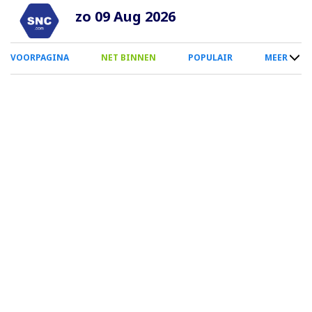
Overslaan
zo 09 Aug 2026
en
naar
0
VOORPAGINA
NET BINNEN
POPULAIR
MEER
de
Smartphone
inhoud
Menu
gaan