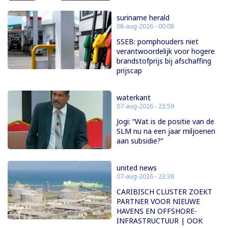
suriname herald
08-aug-2026 - 00:08
SSEB: pomphouders niet
verantwoordelijk voor hogere
brandstofprijs bij afschaffing
prijscap
waterkant
07-aug-2026 - 23:59
Jogi: “Wat is de positie van de
SLM nu na een jaar miljoenen
aan subsidie?”
united news
07-aug-2026 - 23:38
CARIBISCH CLUSTER ZOEKT
PARTNER VOOR NIEUWE
HAVENS EN OFFSHORE-
INFRASTRUCTUUR | OOK