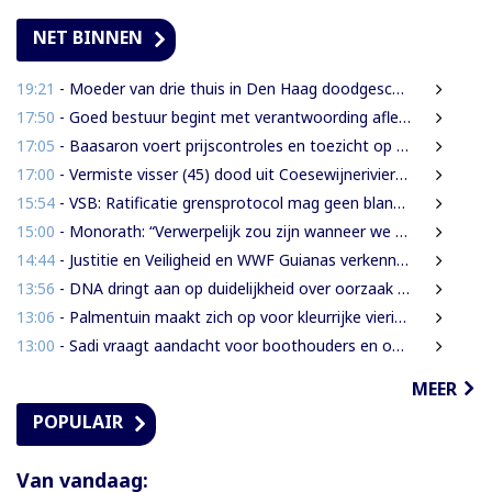
NET BINNEN
19:21
- Moeder van drie thuis in Den Haag doodgeschoten; verdachte ex-partner opgepakt na vluchten
17:50
- Goed bestuur begint met verantwoording afleggen
17:05
- Baasaron voert prijscontroles en toezicht op voedselveiligheid op
17:00
- Vermiste visser (45) dood uit Coesewijnerivier gehaald
15:54
- VSB: Ratificatie grensprotocol mag geen blanco cheque zijn
15:00
- Monorath: “Verwerpelijk zou zijn wanneer we de dingen zouden bedekken met de mantel der liefde”
14:44
- Justitie en Veiligheid en WWF Guianas verkennen verdere samenwerking
13:56
- DNA dringt aan op duidelijkheid over oorzaak massale vissterfte
13:06
- Palmentuin maakt zich op voor kleurrijke viering Dag der Inheemsen
13:00
- Sadi vraagt aandacht voor boothouders en overbelasting Wijdenboschbrug
MEER
POPULAIR
Van vandaag: