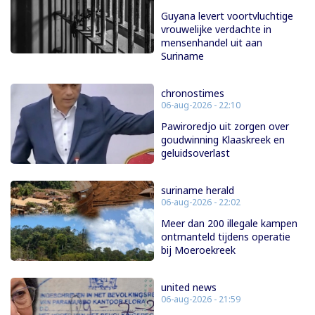
Guyana levert voortvluchtige
vrouwelijke verdachte in
mensenhandel uit aan
Suriname
chronostimes
06-aug-2026 - 22:10
Pawiroredjo uit zorgen over
goudwinning Klaaskreek en
geluidsoverlast
suriname herald
06-aug-2026 - 22:02
Meer dan 200 illegale kampen
ontmanteld tijdens operatie
bij Moeroekreek
united news
06-aug-2026 - 21:59