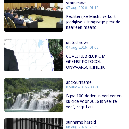
starnieuws
07-aug-2026 - 01:12
Rechterlijke Macht verkort
jaarlijkse zittingsvrije periode
naar één maand
united news
07-aug-2026 - 01:02
COALITIEBREUK OM
GRENSPROTOCOL
ONWAARSCHIJNLIJK
abc-Suriname
07-aug-2026 - 00:31
Bijna 100 doden in verkeer en
suïcide voor 2026 is veel te
veel’, zegt Lau
suriname herald
06-aug-2026 - 23:39