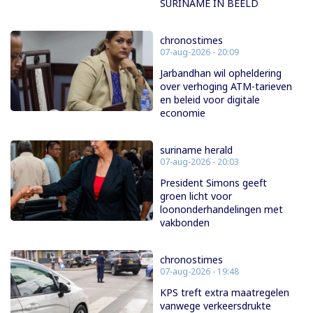
SURINAME IN BEELD
chronostimes
07-aug-2026 - 20:09
Jarbandhan wil opheldering
over verhoging ATM-tarieven
en beleid voor digitale
economie
suriname herald
07-aug-2026 - 20:03
President Simons geeft
groen licht voor
loononderhandelingen met
vakbonden
chronostimes
07-aug-2026 - 19:48
KPS treft extra maatregelen
vanwege verkeersdrukte