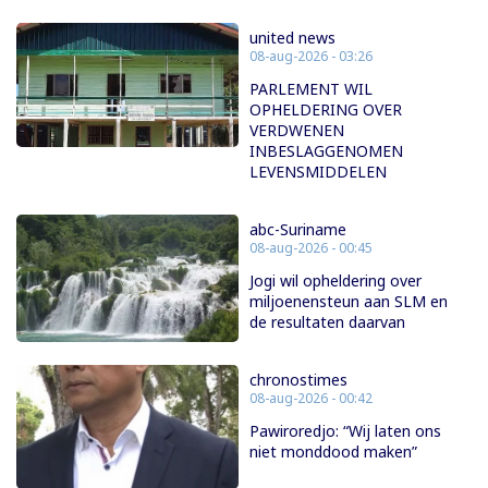
united news
08-aug-2026 - 03:26
PARLEMENT WIL
OPHELDERING OVER
VERDWENEN
INBESLAGGENOMEN
LEVENSMIDDELEN
abc-Suriname
08-aug-2026 - 00:45
Jogi wil opheldering over
miljoenensteun aan SLM en
de resultaten daarvan
chronostimes
08-aug-2026 - 00:42
Pawiroredjo: “Wij laten ons
niet monddood maken”