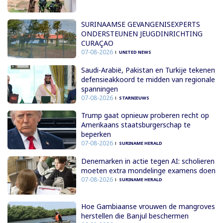
SURINAAMSE GEVANGENISEXPERTS
ONDERSTEUNEN JEUGDINRICHTING
CURAÇAO
07-08-2026
UNITED NEWS
Saudi-Arabië, Pakistan en Turkije tekenen
defensieakkoord te midden van regionale
spanningen
07-08-2026
STARNIEUWS
Trump gaat opnieuw proberen recht op
Amerikaans staatsburgerschap te
beperken
07-08-2026
SURINAME HERALD
Denemarken in actie tegen AI: scholieren
moeten extra mondelinge examens doen
07-08-2026
SURINAME HERALD
Hoe Gambiaanse vrouwen de mangroves
herstellen die Banjul beschermen