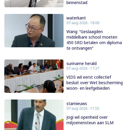
binnenstad
waterkant
07-aug-2026 - 18:00
Wang: “Geslaagden
middelbare school moeten
450 SRD betalen om diploma
te ontvangen”
suriname herald
07-aug-2026 - 17:27
VIDS wil eerst collectief
besluit over Wet bescherming
woon- en leefgebieden
starnieuws
07-aug-2026 - 11:55
Jogi wil openheid over
miljoenensteun aan SLM