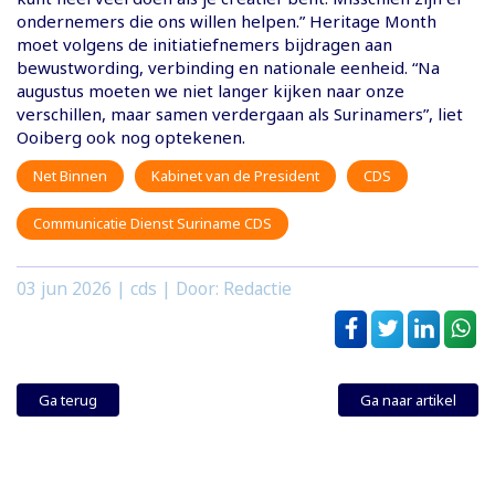
ondernemers die ons willen helpen.” Heritage Month
moet volgens de initiatiefnemers bijdragen aan
bewustwording, verbinding en nationale eenheid. “Na
augustus moeten we niet langer kijken naar onze
verschillen, maar samen verdergaan als Surinamers”, liet
Ooiberg ook nog optekenen.
Net Binnen
Kabinet van de President
CDS
Communicatie Dienst Suriname CDS
03 jun 2026
| cds | Door: Redactie
Ga terug
Ga naar artikel