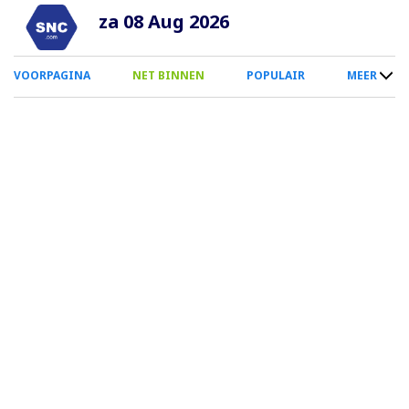
Overslaan
za 08 Aug 2026
en
naar
0
VOORPAGINA
NET BINNEN
POPULAIR
MEER
de
Smartphone
inhoud
Menu
gaan