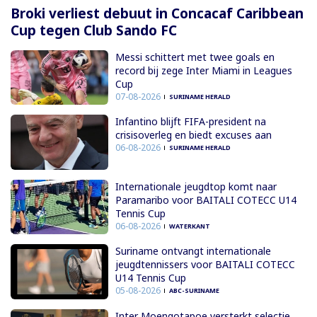
Broki verliest debuut in Concacaf Caribbean
Cup tegen Club Sando FC
Messi schittert met twee goals en
record bij zege Inter Miami in Leagues
Cup
07-08-2026
SURINAME HERALD
Infantino blijft FIFA-president na
crisisoverleg en biedt excuses aan
06-08-2026
SURINAME HERALD
Internationale jeugdtop komt naar
Paramaribo voor BAITALI COTECC U14
Tennis Cup
06-08-2026
WATERKANT
Suriname ontvangt internationale
jeugdtennissers voor BAITALI COTECC
U14 Tennis Cup
05-08-2026
ABC-SURINAME
Inter Moengotapoe versterkt selectie