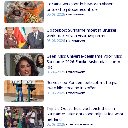
Cocaïne verstopt in bevroren vissen
ontdekt bij douanecontrole
06-08-2026
WATERKANT
Oostelbos: Suriname moet in Brussel
werk maken van visumvrij reizen
05-08-2026
STARNIEUWS
Geen Miss Universe-deelname voor Miss
Suriname 2026 Eunike Kishundat Lioe-A-
Joe
03-08-2026
WATERKANT
Reiziger op Zanderij betrapt met bijna
twee kilo cocaïne in koffer
03-08-2026
WATERKANT
Trijntje Oosterhuis voelt zich thuis in
Suriname: “Hier ontstond mijn liefde voor
het land”
02-08-2026
SURINAME HERALD