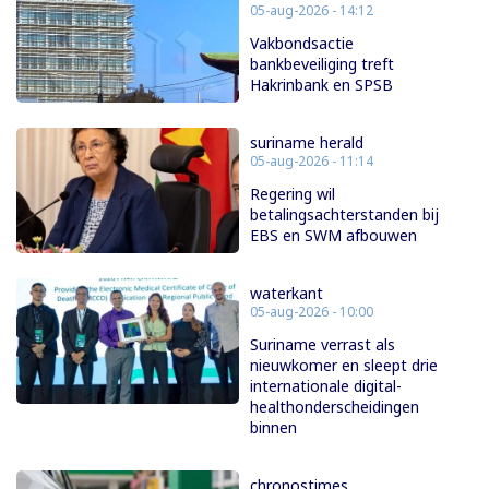
05-aug-2026 - 14:12
Vakbondsactie
bankbeveiliging treft
Hakrinbank en SPSB
suriname herald
05-aug-2026 - 11:14
Regering wil
betalingsachterstanden bij
EBS en SWM afbouwen
waterkant
05-aug-2026 - 10:00
Suriname verrast als
nieuwkomer en sleept drie
internationale digital-
healthonderscheidingen
binnen
chronostimes