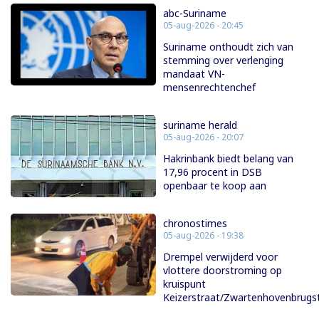
abc-Suriname
05-aug-2026 - 20:45
Suriname onthoudt zich van
stemming over verlenging
mandaat VN-
mensenrechtenchef
suriname herald
05-aug-2026 - 20:07
Hakrinbank biedt belang van
17,96 procent in DSB
openbaar te koop aan
chronostimes
05-aug-2026 - 19:38
Drempel verwijderd voor
vlottere doorstroming op
kruispunt
Keizerstraat/Zwartenhovenbrugs