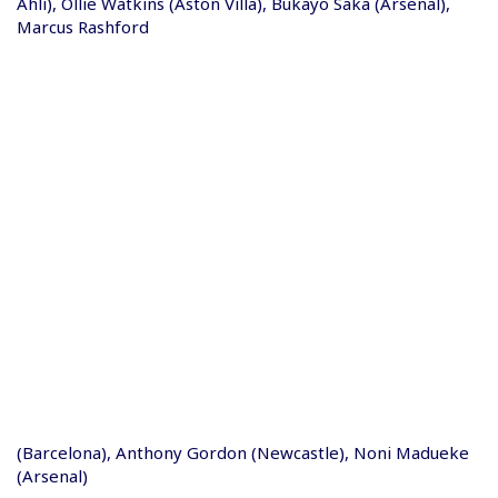
Ahli), Ollie Watkins (Aston Villa), Bukayo Saka (Arsenal),
Marcus Rashford
(Barcelona), Anthony Gordon (Newcastle), Noni Madueke
(Arsenal)