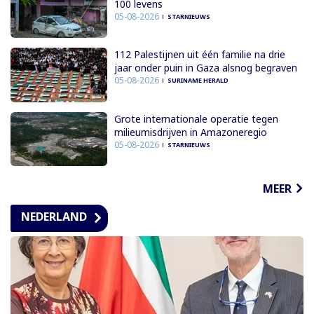
100 levens
05-08-2026
STARNIEUWS
112 Palestijnen uit één familie na drie
jaar onder puin in Gaza alsnog begraven
05-08-2026
SURINAME HERALD
Grote internationale operatie tegen
milieumisdrijven in Amazoneregio
05-08-2026
STARNIEUWS
MEER
NEDERLAND