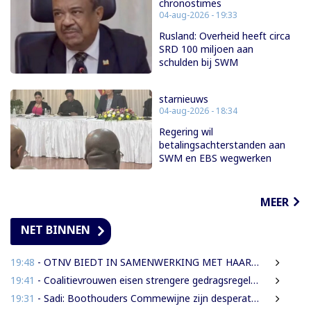
chronostimes
04-aug-2026 - 19:33
Rusland: Overheid heeft circa
SRD 100 miljoen aan
schulden bij SWM
starnieuws
04-aug-2026 - 18:34
Regering wil
betalingsachterstanden aan
SWM en EBS wegwerken
MEER
NET BINNEN
19:48
- OTNV BIEDT IN SAMENWERKING MET HAAR INTERNATIONALE PARTNERS 200 GRATIS STUDIEBEURZEN AAN TECHNISCH TALENT
19:41
- Coalitievrouwen eisen strengere gedragsregels in DNA na uitspraak Van Samson
19:31
- Sadi: Boothouders Commewijne zijn desperate, wachten 6 jaren op tariefaanpassing