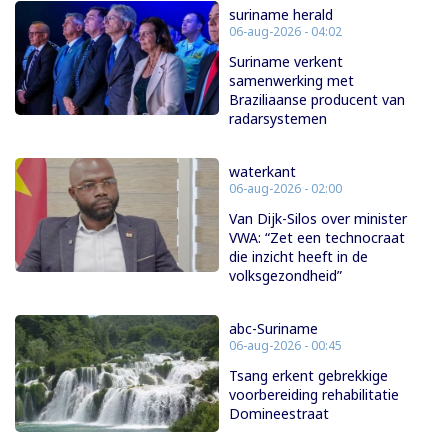
suriname herald
06-aug-2026 - 04:02
Suriname verkent
samenwerking met
Braziliaanse producent van
radarsystemen
waterkant
06-aug-2026 - 02:00
Van Dijk-Silos over minister
VWA: “Zet een technocraat
die inzicht heeft in de
volksgezondheid”
abc-Suriname
06-aug-2026 - 00:45
Tsang erkent gebrekkige
voorbereiding rehabilitatie
Domineestraat