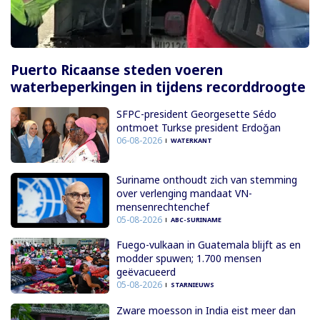
Puerto Ricaanse steden voeren
waterbeperkingen in tijdens recorddroogte
SFPC-president Georgesette Sédo
ontmoet Turkse president Erdoğan
06-08-2026
WATERKANT
Suriname onthoudt zich van stemming
over verlenging mandaat VN-
mensenrechtenchef
05-08-2026
ABC-SURINAME
Fuego-vulkaan in Guatemala blijft as en
modder spuwen; 1.700 mensen
geëvacueerd
05-08-2026
STARNIEUWS
Zware moesson in India eist meer dan