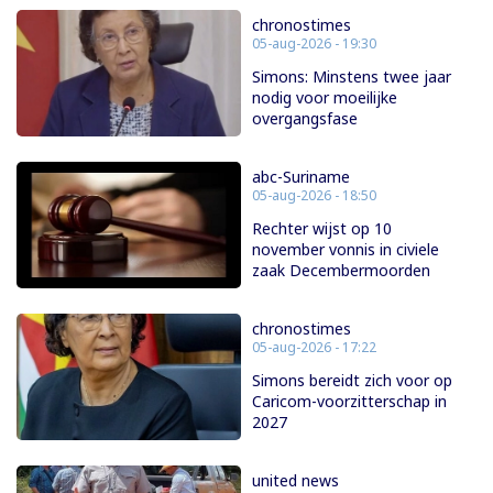
chronostimes
05-aug-2026 - 19:30
Simons: Minstens twee jaar
nodig voor moeilijke
overgangsfase
abc-Suriname
05-aug-2026 - 18:50
Rechter wijst op 10
november vonnis in civiele
zaak Decembermoorden
chronostimes
05-aug-2026 - 17:22
Simons bereidt zich voor op
Caricom-voorzitterschap in
2027
united news