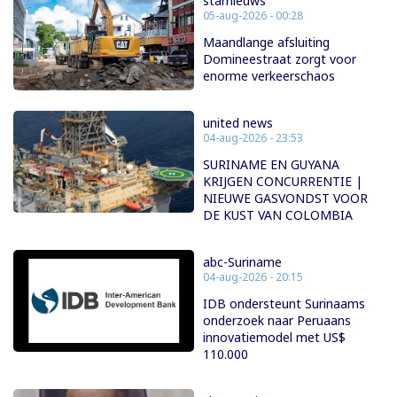
starnieuws
05-aug-2026 - 00:28
Maandlange afsluiting
Domineestraat zorgt voor
enorme verkeerschaos
united news
04-aug-2026 - 23:53
SURINAME EN GUYANA
KRIJGEN CONCURRENTIE |
NIEUWE GASVONDST VOOR
DE KUST VAN COLOMBIA
abc-Suriname
04-aug-2026 - 20:15
IDB ondersteunt Surinaams
onderzoek naar Peruaans
innovatiemodel met US$
110.000