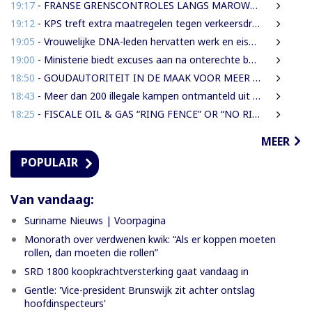
19:17
- FRANSE GRENSCONTROLES LANGS MAROWIJNERIVIER WEDEROM FORS AANGESCHERPT
19:12
- KPS treft extra maatregelen tegen verkeersdrukte binnenstad
19:05
- Vrouwelijke DNA-leden hervatten werk en eisen strengere gedragsregels na uitlating Van Samson
19:00
- Ministerie biedt excuses aan na onterechte beschuldigingen tegen IMEAO 2-directeur
18:50
- GOUDAUTORITEIT IN DE MAAK VOOR MEER ORDENING EN INKOMSTEN
18:43
- Meer dan 200 illegale kampen ontmanteld uit concessiegebied ZiJin
18:25
- FISCALE OIL & GAS “RING FENCE” OR “NO RING FENCE”? THAT IS THE QUESTION!
MEER
POPULAIR
Van vandaag:
Suriname Nieuws | Voorpagina
Monorath over verdwenen kwik: “Als er koppen moeten
rollen, dan moeten die rollen”
SRD 1800 koopkrachtversterking gaat vandaag in
Gentle: 'Vice-president Brunswijk zit achter ontslag
hoofdinspecteurs'