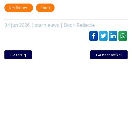
Net Binnen
Sport
04 jun 2026
| starnieuws | Door: Redactie
Ga terug
Ga naar artikel