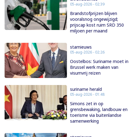
05-aug-2026 - 02:39
Brandstofprijzen blijven
vooralsnog ongewijzigd;
prijscap kost ruim SRD 350
miljoen per maand
starnieuws
05-aug-2026 - 02:26
Oostelbos: Suriname moet in
Brussel werk maken van
visumvrij reizen
suriname herald
05-aug-2026 - 01:48
Simons zet in op
grensbewaking, landbouw en
toerisme via buitenlandse
samenwerking