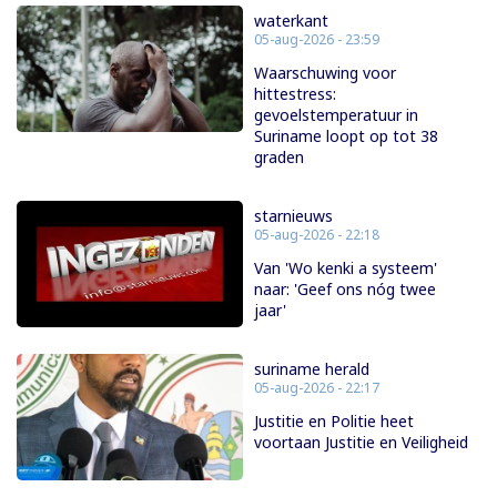
waterkant
05-aug-2026 - 23:59
Waarschuwing voor
hittestress:
gevoelstemperatuur in
Suriname loopt op tot 38
graden
starnieuws
05-aug-2026 - 22:18
Van 'Wo kenki a systeem'
naar: 'Geef ons nóg twee
jaar'
suriname herald
05-aug-2026 - 22:17
Justitie en Politie heet
voortaan Justitie en Veiligheid