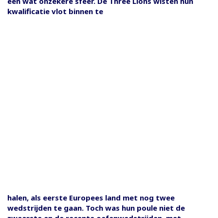
een wat onzekere sfeer. De Three Lions wisten hun
kwalificatie vlot binnen te
halen, als eerste Europees land met nog twee
wedstrijden te gaan. Toch was hun poule niet de
zwaarste en de recente oefenwedstrijden, met