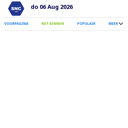
Overslaan
do 06 Aug 2026
en
naar
0
VOORPAGINA
NET BINNEN
POPULAIR
MEER
de
Smartphone
inhoud
Menu
gaan