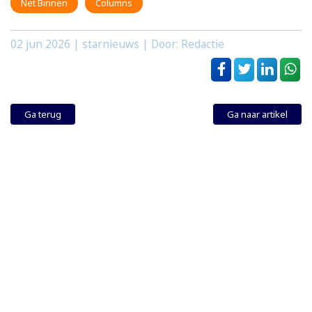
Net Binnen
Columns
02 jun 2026
| starnieuws | Door: Redactie
Ga terug
Ga naar artikel