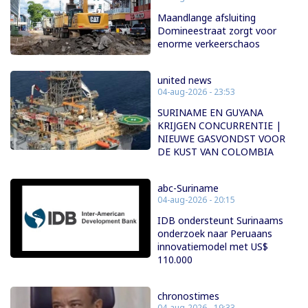
Maandlange afsluiting
Domineestraat zorgt voor
enorme verkeerschaos
united news
04-aug-2026 - 23:53
SURINAME EN GUYANA
KRIJGEN CONCURRENTIE |
NIEUWE GASVONDST VOOR
DE KUST VAN COLOMBIA
abc-Suriname
04-aug-2026 - 20:15
IDB ondersteunt Surinaams
onderzoek naar Peruaans
innovatiemodel met US$
110.000
chronostimes
04-aug-2026 - 19:33