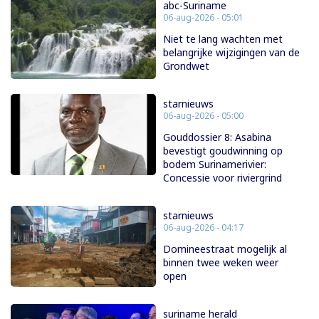
abc-Suriname
06-aug-2026 - 05:01
Niet te lang wachten met
belangrijke wijzigingen van de
Grondwet
starnieuws
06-aug-2026 - 05:00
Gouddossier 8: Asabina
bevestigt goudwinning op
bodem Surinamerivier:
Concessie voor riviergrind
starnieuws
06-aug-2026 - 04:17
Domineestraat mogelijk al
binnen twee weken weer
open
suriname herald