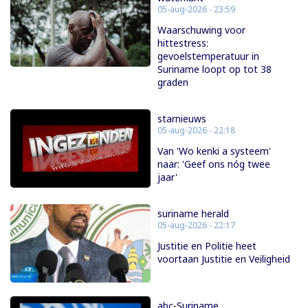
05-aug-2026 - 23:59
Waarschuwing voor
hittestress:
gevoelstemperatuur in
Suriname loopt op tot 38
graden
starnieuws
05-aug-2026 - 22:18
Van 'Wo kenki a systeem'
naar: 'Geef ons nóg twee
jaar'
suriname herald
05-aug-2026 - 22:17
Justitie en Politie heet
voortaan Justitie en Veiligheid
abc-Suriname