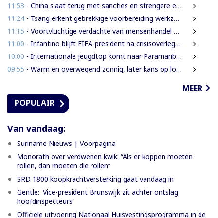
11:53
- China slaat terug met sancties en strengere exportregels in handelsconflict met VS
11:24
- Tsang erkent gebrekkige voorbereiding werkzaamheden Domineestraat
11:15
- Voortvluchtige verdachte van mensenhandel uitgeleverd door Guyana
11:00
- Infantino blijft FIFA-president na crisisoverleg en biedt excuses aan
10:00
- Internationale jeugdtop komt naar Paramaribo voor BAITALI COTECC U14 Tennis Cup
09:55
- Warm en overwegend zonnig, later kans op lokale onweersbuien
MEER
POPULAIR
Van vandaag:
Suriname Nieuws | Voorpagina
Monorath over verdwenen kwik: “Als er koppen moeten
rollen, dan moeten die rollen”
SRD 1800 koopkrachtversterking gaat vandaag in
Gentle: 'Vice-president Brunswijk zit achter ontslag
hoofdinspecteurs'
Officiële uitvoering Nationaal Huisvestingsprogramma in de