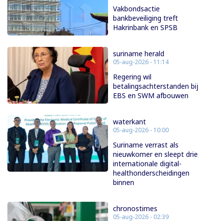
Vakbondsactie
bankbeveiliging treft
Hakrinbank en SPSB
suriname herald
05-aug-2026 - 11:14
Regering wil
betalingsachterstanden bij
EBS en SWM afbouwen
waterkant
05-aug-2026 - 10:00
Suriname verrast als
nieuwkomer en sleept drie
internationale digital-
healthonderscheidingen
binnen
chronostimes
05-aug-2026 - 02:39