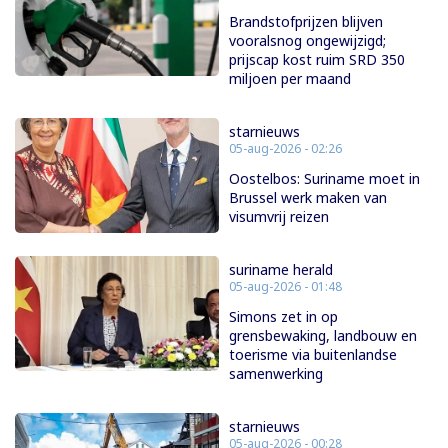
Brandstofprijzen blijven
vooralsnog ongewijzigd;
prijscap kost ruim SRD 350
miljoen per maand
starnieuws
05-aug-2026 - 02:26
Oostelbos: Suriname moet in
Brussel werk maken van
visumvrij reizen
suriname herald
05-aug-2026 - 01:48
Simons zet in op
grensbewaking, landbouw en
toerisme via buitenlandse
samenwerking
starnieuws
05-aug-2026 - 00:28