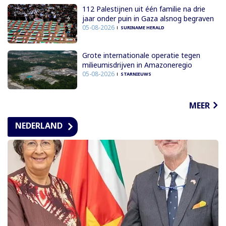
112 Palestijnen uit één familie na drie
jaar onder puin in Gaza alsnog begraven
05-08-2026
SURINAME HERALD
Grote internationale operatie tegen
milieumisdrijven in Amazoneregio
05-08-2026
STARNIEUWS
MEER
NEDERLAND