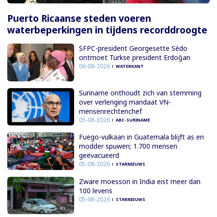
Puerto Ricaanse steden voeren
waterbeperkingen in tijdens recorddroogte
SFPC-president Georgesette Sédo
ontmoet Turkse president Erdoğan
06-08-2026
WATERKANT
Suriname onthoudt zich van stemming
over verlenging mandaat VN-
mensenrechtenchef
05-08-2026
ABC-SURINAME
Fuego-vulkaan in Guatemala blijft as en
modder spuwen; 1.700 mensen
geëvacueerd
05-08-2026
STARNIEUWS
Zware moesson in India eist meer dan
100 levens
05-08-2026
STARNIEUWS