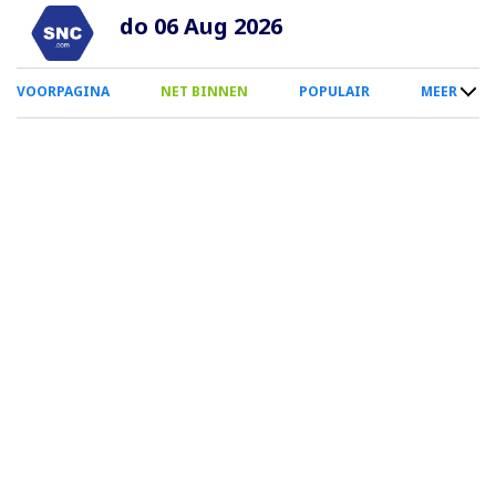
Overslaan
do 06 Aug 2026
en
naar
0
VOORPAGINA
NET BINNEN
POPULAIR
MEER
de
Smartphone
inhoud
Menu
gaan