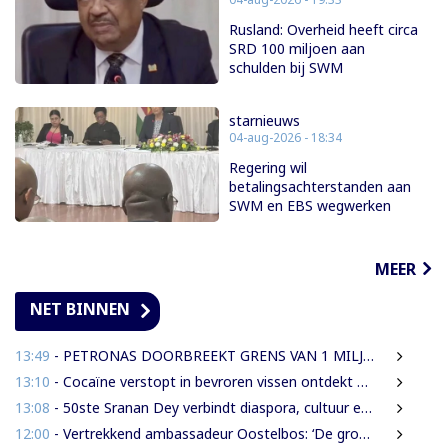
Rusland: Overheid heeft circa
SRD 100 miljoen aan
schulden bij SWM
starnieuws
04-aug-2026 - 18:34
Regering wil
betalingsachterstanden aan
SWM en EBS wegwerken
MEER
NET BINNEN
13:49
- PETRONAS DOORBREEKT GRENS VAN 1 MILJARD VATEN IN BLOK 52 | WAT BETEKENT DEZE MIJLPAAL VOOR DE SURINAAMSE ECONOMIE?
13:10
- Cocaïne verstopt in bevroren vissen ontdekt bij douanecontrole
13:08
- 50ste Sranan Dey verbindt diaspora, cultuur en ondernemerschap in New York
12:00
- Vertrekkend ambassadeur Oostelbos: ‘De grootste rijkdom van Suriname zijn de mensen’