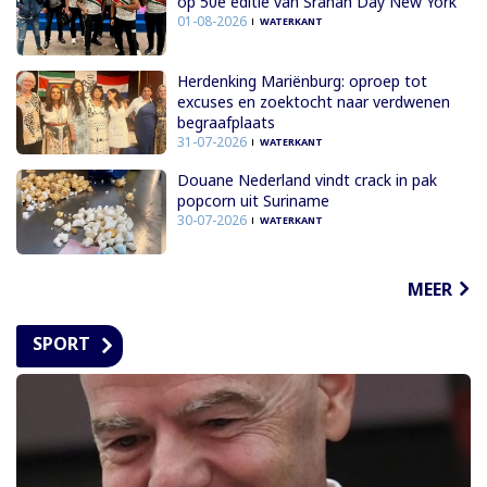
op 50e editie van Sranan Day New York
01-08-2026
WATERKANT
Herdenking Mariënburg: oproep tot
excuses en zoektocht naar verdwenen
begraafplaats
31-07-2026
WATERKANT
Douane Nederland vindt crack in pak
popcorn uit Suriname
30-07-2026
WATERKANT
MEER
SPORT