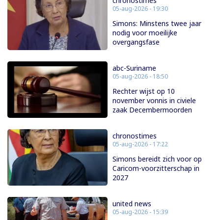
chronostimes
05-aug-2026 - 19:30
Simons: Minstens twee jaar
nodig voor moeilijke
overgangsfase
abc-Suriname
05-aug-2026 - 18:50
Rechter wijst op 10
november vonnis in civiele
zaak Decembermoorden
chronostimes
05-aug-2026 - 17:22
Simons bereidt zich voor op
Caricom-voorzitterschap in
2027
united news
05-aug-2026 - 15:39