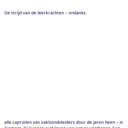
De strijd van de leerkrachten – ondanks
alle capriolen van vakbondsleiders door de jaren heen – is
legitiem. Zij kunnen niet leven van wat zij verdienen. Een