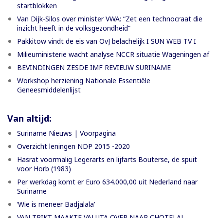
startblokken
Van Dijk-Silos over minister VWA: “Zet een technocraat die
inzicht heeft in de volksgezondheid”
Pakkitow vindt de eis van OvJ belachelijk I SUN WEB TV I
Milieuministerie wacht analyse NCCR situatie Wageningen af
BEVINDINGEN ZESDE IMF REVIEUW SURINAME
Workshop herziening Nationale Essentiële
Geneesmiddelenlijst
Van altijd:
Suriname Nieuws | Voorpagina
Overzicht leningen NDP 2015 -2020
Hasrat voormalig Legerarts en lijfarts Bouterse, de spuit
voor Horb (1983)
Per werkdag komt er Euro 634.000,00 uit Nederland naar
Suriname
‘Wie is meneer Badjalala’
VAN TRIKT MAAKTE VALUTA OVER NAAR CHOTELAL