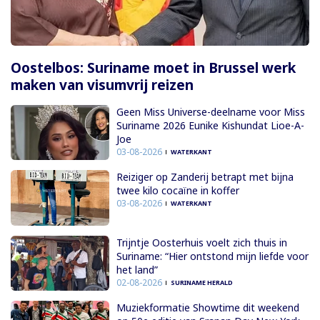
Oostelbos: Suriname moet in Brussel werk
maken van visumvrij reizen
Geen Miss Universe-deelname voor Miss
Suriname 2026 Eunike Kishundat Lioe-A-
Joe
03-08-2026
WATERKANT
Reiziger op Zanderij betrapt met bijna
twee kilo cocaïne in koffer
03-08-2026
WATERKANT
Trijntje Oosterhuis voelt zich thuis in
Suriname: “Hier ontstond mijn liefde voor
het land”
02-08-2026
SURINAME HERALD
Muziekformatie Showtime dit weekend