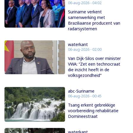
06-aug-2026 - 04:02
Suriname verkent
samenwerking met
Braziliaanse producent van
radarsystemen
waterkant
06-aug-2026 - 02:00
Van Dijk-Silos over minister
VWA: “Zet een technocraat
die inzicht heeft in de
volksgezondheid”
abc-Suriname
06-aug-2026 - 00:45
Tsang erkent gebrekkige
voorbereiding rehabilitatie
Domineestraat
waterkant