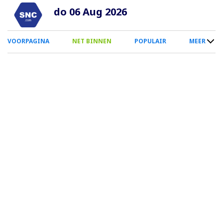
Overslaan
do 06 Aug 2026
en
naar
0
VOORPAGINA
NET BINNEN
POPULAIR
MEER
de
Smartphone
inhoud
Menu
gaan