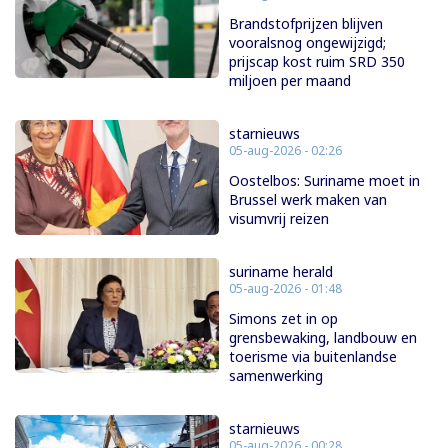
Brandstofprijzen blijven
vooralsnog ongewijzigd;
prijscap kost ruim SRD 350
miljoen per maand
starnieuws
05-aug-2026 - 02:26
Oostelbos: Suriname moet in
Brussel werk maken van
visumvrij reizen
suriname herald
05-aug-2026 - 01:48
Simons zet in op
grensbewaking, landbouw en
toerisme via buitenlandse
samenwerking
starnieuws
05-aug-2026 - 00:28