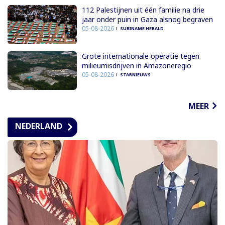
112 Palestijnen uit één familie na drie
jaar onder puin in Gaza alsnog begraven
05-08-2026
SURINAME HERALD
Grote internationale operatie tegen
milieumisdrijven in Amazoneregio
05-08-2026
STARNIEUWS
MEER
NEDERLAND