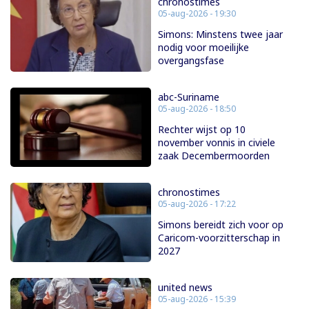
chronostimes
05-aug-2026 - 19:30
Simons: Minstens twee jaar
nodig voor moeilijke
overgangsfase
abc-Suriname
05-aug-2026 - 18:50
Rechter wijst op 10
november vonnis in civiele
zaak Decembermoorden
chronostimes
05-aug-2026 - 17:22
Simons bereidt zich voor op
Caricom-voorzitterschap in
2027
united news
05-aug-2026 - 15:39