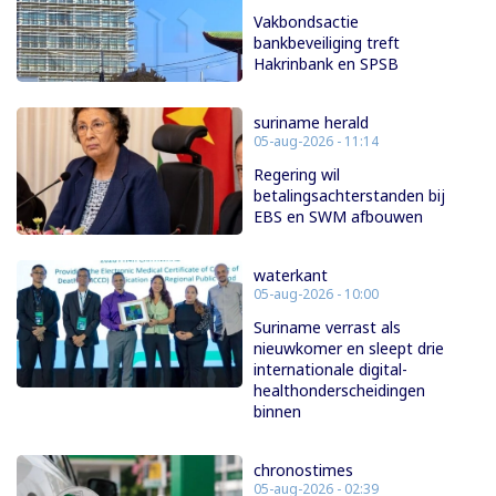
Vakbondsactie
bankbeveiliging treft
Hakrinbank en SPSB
suriname herald
05-aug-2026 - 11:14
Regering wil
betalingsachterstanden bij
EBS en SWM afbouwen
waterkant
05-aug-2026 - 10:00
Suriname verrast als
nieuwkomer en sleept drie
internationale digital-
healthonderscheidingen
binnen
chronostimes
05-aug-2026 - 02:39