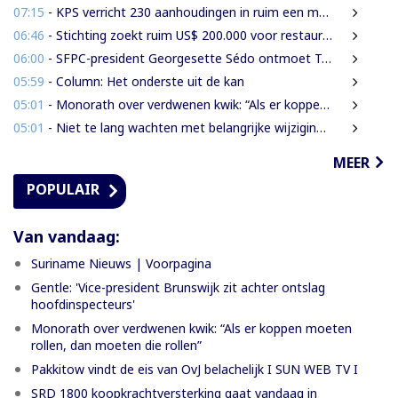
07:15
- KPS verricht 230 aanhoudingen in ruim een maand
06:46
- Stichting zoekt ruim US$ 200.000 voor restauratie woning Nola Hatterman
06:00
- SFPC-president Georgesette Sédo ontmoet Turkse president Erdoğan
05:59
- Column: Het onderste uit de kan
05:01
- Monorath over verdwenen kwik: “Als er koppen moeten rollen, dan moeten die rollen”
05:01
- Niet te lang wachten met belangrijke wijzigingen van de Grondwet
MEER
POPULAIR
Van vandaag:
Suriname Nieuws | Voorpagina
Gentle: 'Vice-president Brunswijk zit achter ontslag
hoofdinspecteurs'
Monorath over verdwenen kwik: “Als er koppen moeten
rollen, dan moeten die rollen”
Pakkitow vindt de eis van OvJ belachelijk I SUN WEB TV I
SRD 1800 koopkrachtversterking gaat vandaag in