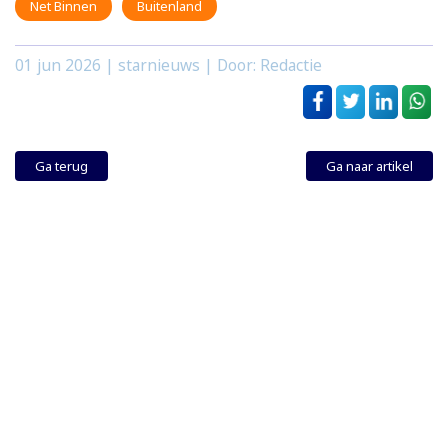
Net Binnen
Buitenland
01 jun 2026
| starnieuws | Door: Redactie
Ga terug
Ga naar artikel