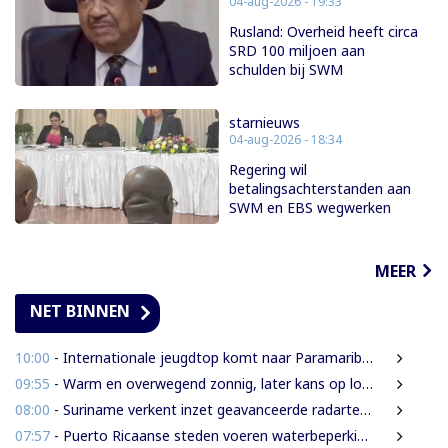
04-aug-2026 - 19:33
Rusland: Overheid heeft circa
SRD 100 miljoen aan
schulden bij SWM
starnieuws
04-aug-2026 - 18:34
Regering wil
betalingsachterstanden aan
SWM en EBS wegwerken
MEER
NET BINNEN
10:00
- Internationale jeugdtop komt naar Paramaribo voor BAITALI COTECC U14 Tennis Cup
09:55
- Warm en overwegend zonnig, later kans op lokale onweersbuien
08:00
- Suriname verkent inzet geavanceerde radartechnologie uit Brazilië tegen grenscriminaliteit
07:57
- Puerto Ricaanse steden voeren waterbeperkingen in tijdens recorddroogte