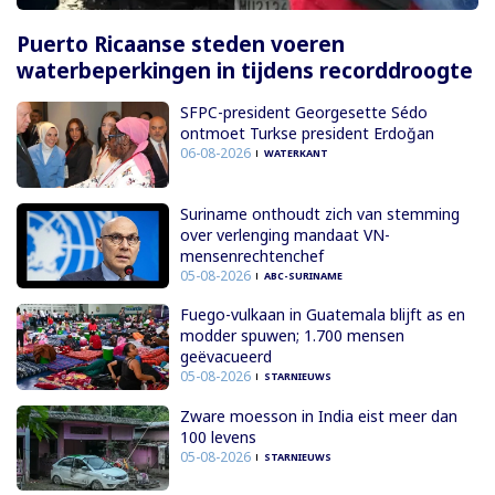
Puerto Ricaanse steden voeren
waterbeperkingen in tijdens recorddroogte
SFPC-president Georgesette Sédo
ontmoet Turkse president Erdoğan
06-08-2026
WATERKANT
Suriname onthoudt zich van stemming
over verlenging mandaat VN-
mensenrechtenchef
05-08-2026
ABC-SURINAME
Fuego-vulkaan in Guatemala blijft as en
modder spuwen; 1.700 mensen
geëvacueerd
05-08-2026
STARNIEUWS
Zware moesson in India eist meer dan
100 levens
05-08-2026
STARNIEUWS