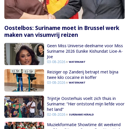
Oostelbos: Suriname moet in Brussel werk
maken van visumvrij reizen
Geen Miss Universe-deelname voor Miss
Suriname 2026 Eunike Kishundat Lioe-A-
Joe
03-08-2026
WATERKANT
Reiziger op Zanderij betrapt met bijna
twee kilo cocaïne in koffer
03-08-2026
WATERKANT
Trijntje Oosterhuis voelt zich thuis in
Suriname: “Hier ontstond mijn liefde voor
het land”
02-08-2026
SURINAME HERALD
Muziekformatie Showtime dit weekend