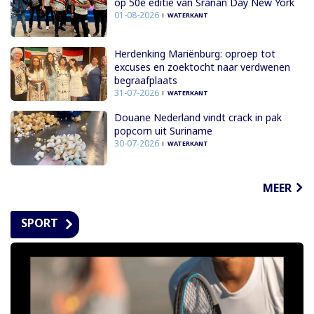
op 50e editie van Sranan Day New York
01-08-2026
WATERKANT
Herdenking Mariënburg: oproep tot
excuses en zoektocht naar verdwenen
begraafplaats
31-07-2026
WATERKANT
Douane Nederland vindt crack in pak
popcorn uit Suriname
30-07-2026
WATERKANT
MEER
SPORT