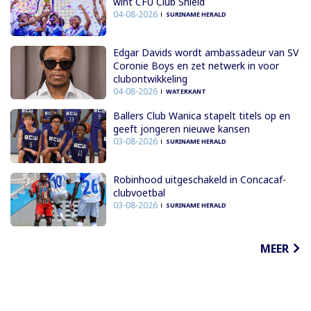
wint CFU Club Shield
04-08-2026
SURINAME HERALD
Edgar Davids wordt ambassadeur van SV
Coronie Boys en zet netwerk in voor
clubontwikkeling
04-08-2026
WATERKANT
Ballers Club Wanica stapelt titels op en
geeft jongeren nieuwe kansen
03-08-2026
SURINAME HERALD
Robinhood uitgeschakeld in Concacaf-
clubvoetbal
03-08-2026
SURINAME HERALD
MEER