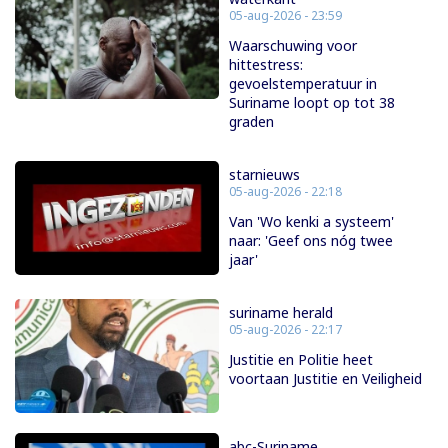
05-aug-2026 - 23:59
Waarschuwing voor
hittestress:
gevoelstemperatuur in
Suriname loopt op tot 38
graden
starnieuws
05-aug-2026 - 22:18
Van 'Wo kenki a systeem'
naar: 'Geef ons nóg twee
jaar'
suriname herald
05-aug-2026 - 22:17
Justitie en Politie heet
voortaan Justitie en Veiligheid
abc-Suriname