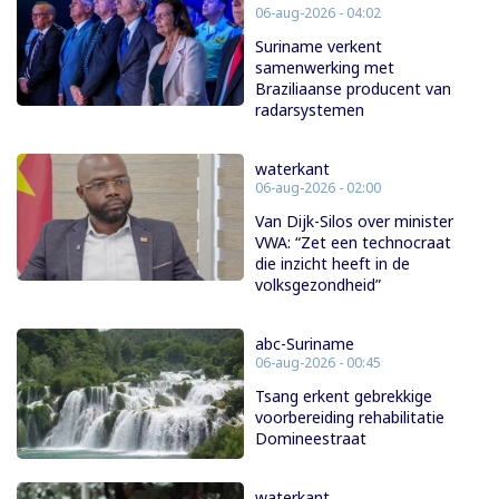
06-aug-2026 - 04:02
Suriname verkent
samenwerking met
Braziliaanse producent van
radarsystemen
waterkant
06-aug-2026 - 02:00
Van Dijk-Silos over minister
VWA: “Zet een technocraat
die inzicht heeft in de
volksgezondheid”
abc-Suriname
06-aug-2026 - 00:45
Tsang erkent gebrekkige
voorbereiding rehabilitatie
Domineestraat
waterkant