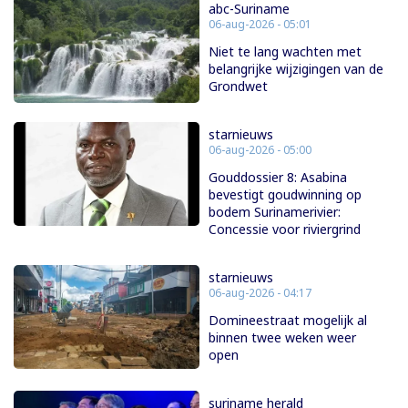
abc-Suriname
06-aug-2026 - 05:01
Niet te lang wachten met
belangrijke wijzigingen van de
Grondwet
starnieuws
06-aug-2026 - 05:00
Gouddossier 8: Asabina
bevestigt goudwinning op
bodem Surinamerivier:
Concessie voor riviergrind
starnieuws
06-aug-2026 - 04:17
Domineestraat mogelijk al
binnen twee weken weer
open
suriname herald