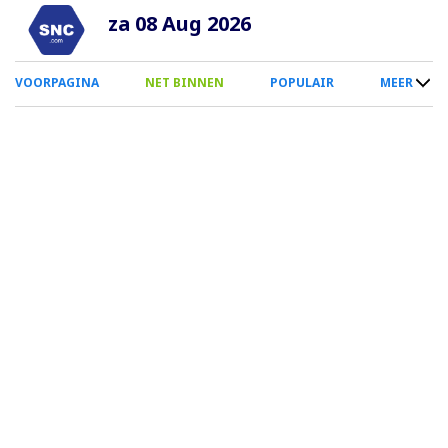
Overslaan
za 08 Aug 2026
en
naar
0
VOORPAGINA
NET BINNEN
POPULAIR
MEER
de
Smartphone
inhoud
Menu
gaan