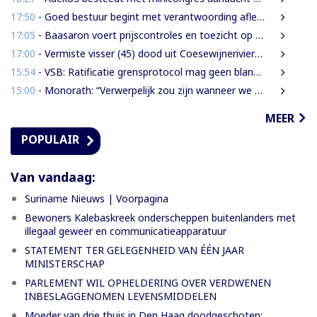
17:50
- Goed bestuur begint met verantwoording afleggen
17:05
- Baasaron voert prijscontroles en toezicht op voedselveiligheid op
17:00
- Vermiste visser (45) dood uit Coesewijnerivier gehaald
15:54
- VSB: Ratificatie grensprotocol mag geen blanco cheque zijn
15:00
- Monorath: “Verwerpelijk zou zijn wanneer we de dingen zouden bedekken met de mantel der liefde”
MEER
POPULAIR
Van vandaag:
Suriname Nieuws | Voorpagina
Bewoners Kalebaskreek onderscheppen buitenlanders met
illegaal geweer en communicatieapparatuur
STATEMENT TER GELEGENHEID VAN ÉÉN JAAR
MINISTERSCHAP
PARLEMENT WIL OPHELDERING OVER VERDWENEN
INBESLAGGENOMEN LEVENSMIDDELEN
Moeder van drie thuis in Den Haag doodgeschoten;