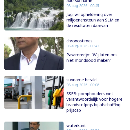
abc-Suriname
08-aug-2026 - 00:45
Jogi wil opheldering over
miljoenensteun aan SLM en
de resultaten daarvan
chronostimes
08-aug-2026 - 00:42
Pawiroredjo: “Wij laten ons
niet monddood maken”
suriname herald
08-aug-2026 - 00:08
SSEB: pomphouders niet
verantwoordelijk voor hogere
brandstofprijs bij afschaffing
prijscap
waterkant