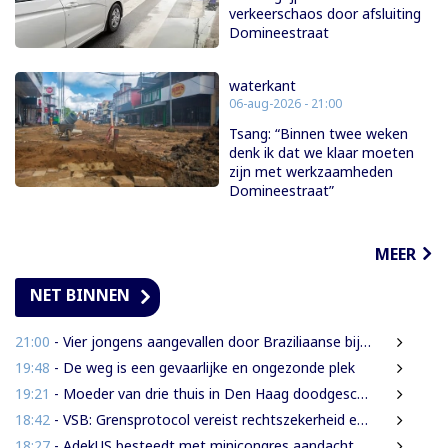
verkeerschaos door afsluiting
Domineestraat
waterkant
06-aug-2026 - 21:00
Tsang: “Binnen twee weken
denk ik dat we klaar moeten
zijn met werkzaamheden
Domineestraat”
MEER
NET BINNEN
21:00
- Vier jongens aangevallen door Braziliaanse bijen tijdens leguanenjacht
19:48
- De weg is een gevaarlijke en ongezonde plek
19:21
- Moeder van drie thuis in Den Haag doodgeschoten; verdachte ex-partner opgepakt na vluchten
18:42
- VSB: Grensprotocol vereist rechtszekerheid en harde waarborgen
18:27
- AdekUS besteedt met minicongres aandacht aan cultureel erfgoed