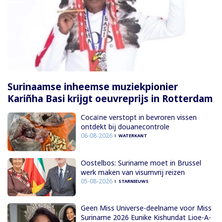
Surinaamse inheemse muziekpionier
Kariñha Basi krijgt oeuvreprijs in Rotterdam
Cocaïne verstopt in bevroren vissen
ontdekt bij douanecontrole
06-08-2026
WATERKANT
Oostelbos: Suriname moet in Brussel
werk maken van visumvrij reizen
05-08-2026
STARNIEUWS
Geen Miss Universe-deelname voor Miss
Suriname 2026 Eunike Kishundat Lioe-A-