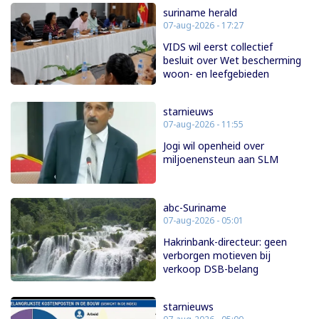
suriname herald
07-aug-2026 - 17:27
VIDS wil eerst collectief
besluit over Wet bescherming
woon- en leefgebieden
starnieuws
07-aug-2026 - 11:55
Jogi wil openheid over
miljoenensteun aan SLM
abc-Suriname
07-aug-2026 - 05:01
Hakrinbank-directeur: geen
verborgen motieven bij
verkoop DSB-belang
starnieuws