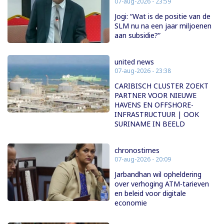
07-aug-2026 - 23:59
Jogi: “Wat is de positie van de
SLM nu na een jaar miljoenen
aan subsidie?”
united news
07-aug-2026 - 23:38
CARIBISCH CLUSTER ZOEKT
PARTNER VOOR NIEUWE
HAVENS EN OFFSHORE-
INFRASTRUCTUUR | OOK
SURINAME IN BEELD
chronostimes
07-aug-2026 - 20:09
Jarbandhan wil opheldering
over verhoging ATM-tarieven
en beleid voor digitale
economie