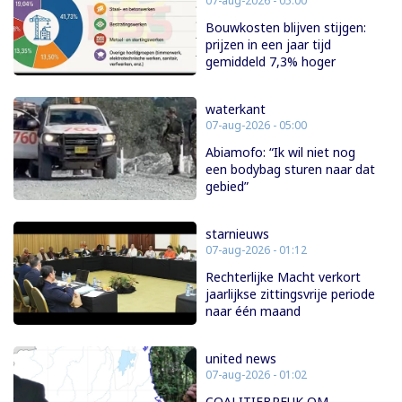
07-aug-2026 - 05:00
Bouwkosten blijven stijgen:
prijzen in een jaar tijd
gemiddeld 7,3% hoger
waterkant
07-aug-2026 - 05:00
Abiamofo: “Ik wil niet nog
een bodybag sturen naar dat
gebied”
starnieuws
07-aug-2026 - 01:12
Rechterlijke Macht verkort
jaarlijkse zittingsvrije periode
naar één maand
united news
07-aug-2026 - 01:02
COALITIEBREUK OM