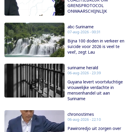
GRENSPROTOCOL
ONWAARSCHIJNLIJK
abc-Suriname
07-aug-2026 - 00:31
Bijna 100 doden in verkeer en
suïcide voor 2026 is veel te
veel’, zegt Lau
suriname herald
06-aug-2026 - 23:39
Guyana levert voortvluchtige
vrouwelijke verdachte in
mensenhandel uit aan
Suriname
chronostimes
06-aug-2026 - 22:10
Pawiroredjo uit zorgen over