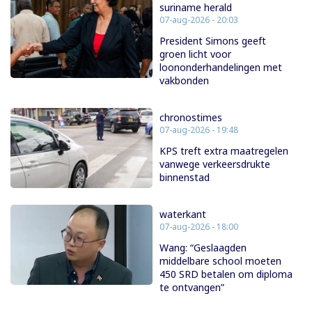
suriname herald
07-aug-2026 - 20:03
President Simons geeft
groen licht voor
loononderhandelingen met
vakbonden
chronostimes
07-aug-2026 - 19:48
KPS treft extra maatregelen
vanwege verkeersdrukte
binnenstad
waterkant
07-aug-2026 - 18:00
Wang: “Geslaagden
middelbare school moeten
450 SRD betalen om diploma
te ontvangen”