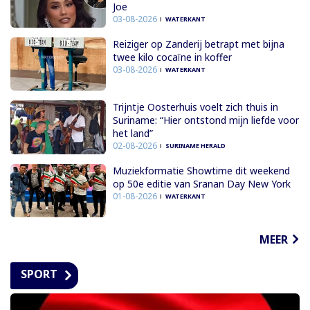
Joe
03-08-2026
WATERKANT
Reiziger op Zanderij betrapt met bijna
twee kilo cocaïne in koffer
03-08-2026
WATERKANT
Trijntje Oosterhuis voelt zich thuis in
Suriname: “Hier ontstond mijn liefde voor
het land”
02-08-2026
SURINAME HERALD
Muziekformatie Showtime dit weekend
op 50e editie van Sranan Day New York
01-08-2026
WATERKANT
MEER
SPORT