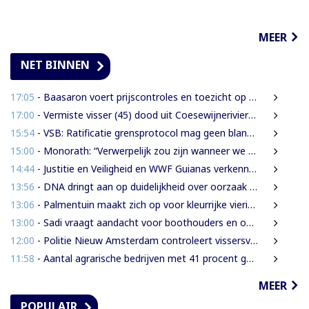
MEER
NET BINNEN
17:05
- Baasaron voert prijscontroles en toezicht op voedselveiligheid op
17:00
- Vermiste visser (45) dood uit Coesewijnerivier gehaald
15:54
- VSB: Ratificatie grensprotocol mag geen blanco cheque zijn
15:00
- Monorath: “Verwerpelijk zou zijn wanneer we de dingen zouden bedekken met de mantel der liefde”
14:44
- Justitie en Veiligheid en WWF Guianas verkennen verdere samenwerking
13:56
- DNA dringt aan op duidelijkheid over oorzaak massale vissterfte
13:06
- Palmentuin maakt zich op voor kleurrijke viering Dag der Inheemsen
13:00
- Sadi vraagt aandacht voor boothouders en overbelasting Wijdenboschbrug
12:00
- Politie Nieuw Amsterdam controleert vissersvaartuigen op de rivier
11:58
- Aantal agrarische bedrijven met 41 procent gegroeid
MEER
POPULAIR