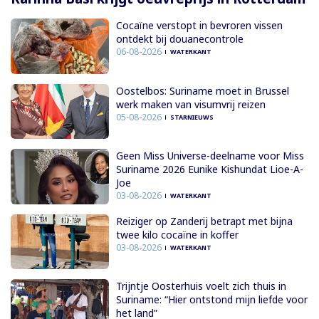
Cocaïne verstopt in bevroren vissen
ontdekt bij douanecontrole
06-08-2026
WATERKANT
Oostelbos: Suriname moet in Brussel
werk maken van visumvrij reizen
05-08-2026
STARNIEUWS
Geen Miss Universe-deelname voor Miss
Suriname 2026 Eunike Kishundat Lioe-A-
Joe
03-08-2026
WATERKANT
Reiziger op Zanderij betrapt met bijna
twee kilo cocaïne in koffer
03-08-2026
WATERKANT
Trijntje Oosterhuis voelt zich thuis in
Suriname: “Hier ontstond mijn liefde voor
het land”