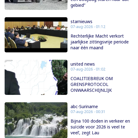
gebied”
starnieuws
07-aug-2026 - 01:12
Rechterlijke Macht verkort
jaarlijkse zittingsvrije periode
naar één maand
united news
07-aug-2026 - 01:02
COALITIEBREUK OM
GRENSPROTOCOL
ONWAARSCHIJNLIJK
abc-Suriname
07-aug-2026 - 00:31
Bijna 100 doden in verkeer en
suïcide voor 2026 is veel te
veel’, zegt Lau