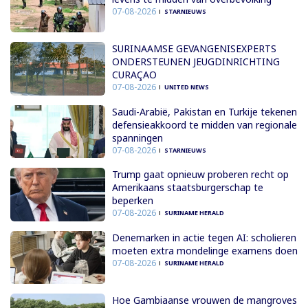
07-08-2026
STARNIEUWS
SURINAAMSE GEVANGENISEXPERTS
ONDERSTEUNEN JEUGDINRICHTING
CURAÇAO
07-08-2026
UNITED NEWS
Saudi-Arabië, Pakistan en Turkije tekenen
defensieakkoord te midden van regionale
spanningen
07-08-2026
STARNIEUWS
Trump gaat opnieuw proberen recht op
Amerikaans staatsburgerschap te
beperken
07-08-2026
SURINAME HERALD
Denemarken in actie tegen AI: scholieren
moeten extra mondelinge examens doen
07-08-2026
SURINAME HERALD
Hoe Gambiaanse vrouwen de mangroves