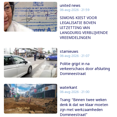
united news
06-aug-2026 - 21:59
SIMONS KIEST VOOR
LEGALISATIE BOVEN
UITZETTING VAN
LANGDURIG VERBLIJVENDE
VREEMDELINGEN
starnieuws
06-aug-2026 - 21:07
Politie grijpt in na
verkeerschaos door afsluiting
Domineestraat
waterkant
06-aug-2026 - 21:00
Tsang: “Binnen twee weken
denk ik dat we klaar moeten
zijn met werkzaamheden
Domineestraat”