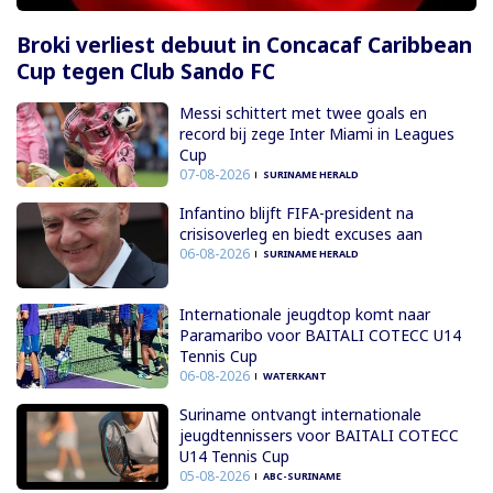
Broki verliest debuut in Concacaf Caribbean
Cup tegen Club Sando FC
Messi schittert met twee goals en
record bij zege Inter Miami in Leagues
Cup
07-08-2026
SURINAME HERALD
Infantino blijft FIFA-president na
crisisoverleg en biedt excuses aan
06-08-2026
SURINAME HERALD
Internationale jeugdtop komt naar
Paramaribo voor BAITALI COTECC U14
Tennis Cup
06-08-2026
WATERKANT
Suriname ontvangt internationale
jeugdtennissers voor BAITALI COTECC
U14 Tennis Cup
05-08-2026
ABC-SURINAME