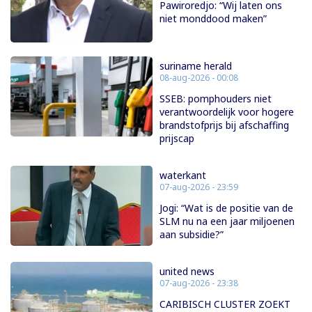
Pawiroredjo: “Wij laten ons
niet monddood maken”
suriname herald
08-aug-2026 - 00:08
SSEB: pomphouders niet
verantwoordelijk voor hogere
brandstofprijs bij afschaffing
prijscap
waterkant
07-aug-2026 - 23:59
Jogi: “Wat is de positie van de
SLM nu na een jaar miljoenen
aan subsidie?”
united news
07-aug-2026 - 23:38
CARIBISCH CLUSTER ZOEKT