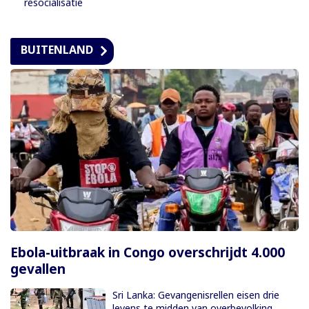
resocialisatie
BUITENLAND
Ebola-uitbraak in Congo overschrijdt 4.000
gevallen
Sri Lanka: Gevangenisrellen eisen drie
levens te midden van overbevolking