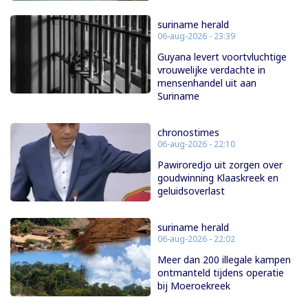
suriname herald
06-aug-2026 - 23:39
Guyana levert voortvluchtige
vrouwelijke verdachte in
mensenhandel uit aan
Suriname
chronostimes
06-aug-2026 - 22:10
Pawiroredjo uit zorgen over
goudwinning Klaaskreek en
geluidsoverlast
suriname herald
06-aug-2026 - 22:02
Meer dan 200 illegale kampen
ontmanteld tijdens operatie
bij Moeroekreek