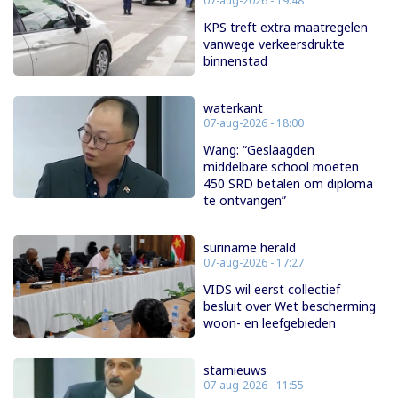
07-aug-2026 - 19:48
KPS treft extra maatregelen
vanwege verkeersdrukte
binnenstad
waterkant
07-aug-2026 - 18:00
Wang: “Geslaagden
middelbare school moeten
450 SRD betalen om diploma
te ontvangen”
suriname herald
07-aug-2026 - 17:27
VIDS wil eerst collectief
besluit over Wet bescherming
woon- en leefgebieden
starnieuws
07-aug-2026 - 11:55