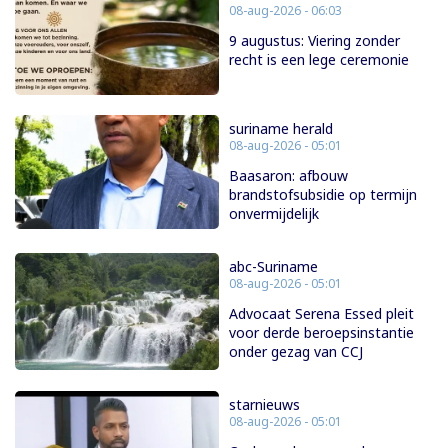
08-aug-2026 - 06:03
9 augustus: Viering zonder
recht is een lege ceremonie
suriname herald
08-aug-2026 - 05:01
Baasaron: afbouw
brandstofsubsidie op termijn
onvermijdelijk
abc-Suriname
08-aug-2026 - 05:01
Advocaat Serena Essed pleit
voor derde beroepsinstantie
onder gezag van CCJ
starnieuws
08-aug-2026 - 05:01