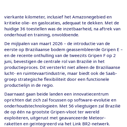
vierkante kilometer, inclusief het Amazonegebied en
kritieke olie- en gaslocaties, adequaat te dekken. Met de
huidige 36 toestellen was de inzetbaarheid, na aftrek van
onderhoud en training, onvoldoende.
De mijlpalen van maart 2026 – de introductie van de
eerste op Braziliaanse bodem geassembleerde Gripen E –
en de recente onthulling van de tweezits Gripen F op 2
juni, bevestigen de centrale rol van Brazilië in het
productieproces. Dit versterkt niet alleen de Braziliaanse
lucht- en ruimtevaartindustrie, maar biedt ook de Saab-
groep strategische flexibiliteit door een functionele
productielijn in de regio.
Daarnaast gaan beide landen een innovatiecentrum
oprichten dat zich zal focussen op software-evolutie en
onderhoudstechnologieën. Met 56 vliegtuigen zal Brazilië
de op één na grootste Gripen-vloot ter wereld
exploiteren, uitgerust met geavanceerde Meteor-
raketten en geïntegreerd via het Link BR2-netwerk.