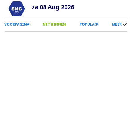
Overslaan
za 08 Aug 2026
en
naar
0
VOORPAGINA
NET BINNEN
POPULAIR
MEER
de
Smartphone
inhoud
Menu
gaan