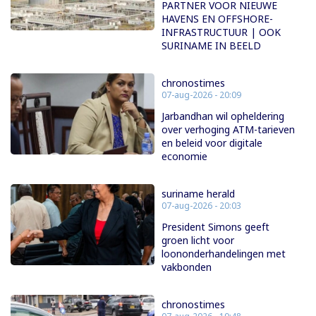
PARTNER VOOR NIEUWE
HAVENS EN OFFSHORE-
INFRASTRUCTUUR | OOK
SURINAME IN BEELD
chronostimes
07-aug-2026 - 20:09
Jarbandhan wil opheldering
over verhoging ATM-tarieven
en beleid voor digitale
economie
suriname herald
07-aug-2026 - 20:03
President Simons geeft
groen licht voor
loononderhandelingen met
vakbonden
chronostimes