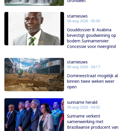
Grondwet
starnieuws
06-aug-2026 - 05:00
Gouddossier 8: Asabina
bevestigt goudwinning op
bodem Surinamerivier:
Concessie voor riviergrind
starnieuws
06-aug-2026 - 04:17
Domineestraat mogelijk al
binnen twee weken weer
open
suriname herald
06-aug-2026 - 04:02
Suriname verkent
samenwerking met
Braziliaanse producent van