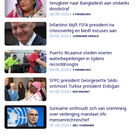
terugkeer naar Bangladesh aan ondanks
doodstraf
06-08-2026
STARNIEUWS
Infantino blijft FIFA-president na
crisisoverleg en biedt excuses aan
06-08-2026
SURINAME HERALD
Puerto Ricaanse steden voeren
waterbeperkingen in tijdens
recorddroogte
06-08-2026
STARNIEUWS
SFPC-president Georgesette Sédo
ontmoet Turkse president Erdoğan
06-08-2026
WATERKANT
Suriname onthoudt zich van stemming
over verlenging mandaat VN-
mensenrechtenchef
05-08-2026
ABC-SURINAME