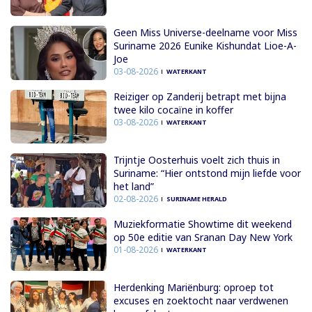
Geen Miss Universe-deelname voor Miss
Suriname 2026 Eunike Kishundat Lioe-A-
Joe
03-08-2026
WATERKANT
Reiziger op Zanderij betrapt met bijna
twee kilo cocaïne in koffer
03-08-2026
WATERKANT
Trijntje Oosterhuis voelt zich thuis in
Suriname: “Hier ontstond mijn liefde voor
het land”
02-08-2026
SURINAME HERALD
Muziekformatie Showtime dit weekend
op 50e editie van Sranan Day New York
01-08-2026
WATERKANT
Herdenking Mariënburg: oproep tot
excuses en zoektocht naar verdwenen