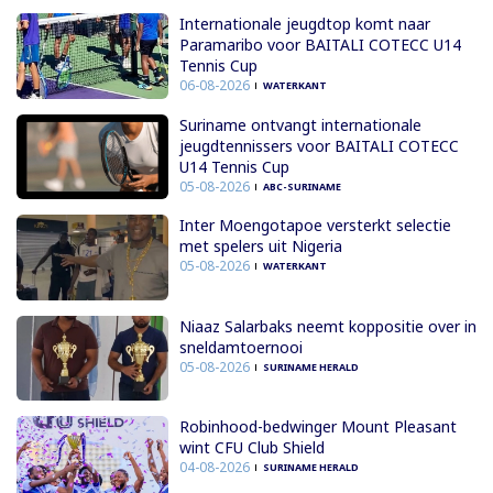
Internationale jeugdtop komt naar
Paramaribo voor BAITALI COTECC U14
Tennis Cup
06-08-2026
WATERKANT
Suriname ontvangt internationale
jeugdtennissers voor BAITALI COTECC
U14 Tennis Cup
05-08-2026
ABC-SURINAME
Inter Moengotapoe versterkt selectie
met spelers uit Nigeria
05-08-2026
WATERKANT
Niaaz Salarbaks neemt koppositie over in
sneldamtoernooi
05-08-2026
SURINAME HERALD
Robinhood-bedwinger Mount Pleasant
wint CFU Club Shield
04-08-2026
SURINAME HERALD