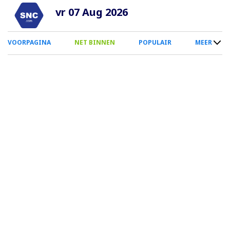
Overslaan
vr 07 Aug 2026
en
naar
0
VOORPAGINA
NET BINNEN
POPULAIR
MEER
de
Smartphone
inhoud
Menu
gaan