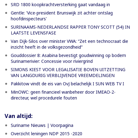
SRD 1800 koopkrachtversterking gaat vandaag in
Gentle: 'Vice-president Brunswijk zit achter ontslag
hoofdinspecteurs'
SURINAAMS-NEDERLANDSE RAPPER TONY SCOTT (54) IN
LAATSTE LEVENSFASE
Van Dijk-Silos over minister VWA: “Zet een technocraat die
inzicht heeft in de volksgezondheid”
Gouddossier 8: Asabina bevestigt goudwinning op bodem
Surinamerivier: Concessie voor riviergrind
SIMONS KIEST VOOR LEGALISATIE BOVEN UITZETTING
VAN LANGDURIG VERBLIJVENDE VREEMDELINGEN
Pakkitow vindt de eis van OvJ belachelijk I SUN WEB TV I
MinOWC: geen financieel wanbeheer door IMEAO-2-
directeur, wel procedurele fouten
Van altijd:
Suriname Nieuws | Voorpagina
Overzicht leningen NDP 2015 -2020