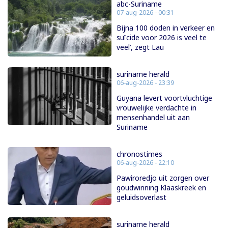
abc-Suriname
07-aug-2026 - 00:31
Bijna 100 doden in verkeer en
suïcide voor 2026 is veel te
veel’, zegt Lau
suriname herald
06-aug-2026 - 23:39
Guyana levert voortvluchtige
vrouwelijke verdachte in
mensenhandel uit aan
Suriname
chronostimes
06-aug-2026 - 22:10
Pawiroredjo uit zorgen over
goudwinning Klaaskreek en
geluidsoverlast
suriname herald