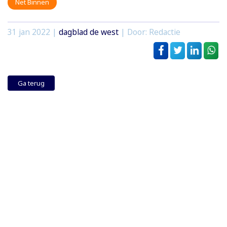
Net Binnen
31 jan 2022
|
dagblad de west
| Door: Redactie
Ga terug