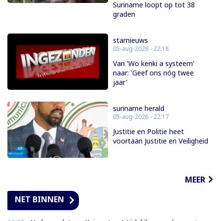
Suriname loopt op tot 38
graden
starnieuws
05-aug-2026 - 22:18
Van 'Wo kenki a systeem'
naar: 'Geef ons nóg twee
jaar'
suriname herald
05-aug-2026 - 22:17
Justitie en Politie heet
voortaan Justitie en Veiligheid
MEER
NET BINNEN