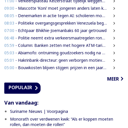
11:00
- Verkeersplateau Keizerstraat tijdelijk weggehaald vanwege chaos rond Domineestraat
09:00
- Mascotte ‘Koni’ moet jongeren anders laten kijken naar Surinaamse houtsector
08:05
- Denemarken in actie tegen AI: scholieren moeten extra mondelinge examens doen
08:03
- Politieke overgangsgesprekken Venezuela beginnen zonder Machado
07:00
- Echtpaar Bhikhie-Joemanbaks 60 jaar getrouwd
06:48
- Politie neemt extra verkeersmaatregelen rond afgesloten Domineestraat
05:59
- Column: Banken zetten met hogere ATM-tarieven digitale economie op achterstand
05:03
- Abiamofo: ontruiming goudzoekers nodig na dodelijke risico’s in Moeroekreek en 21 Bergi
05:01
- Hakrinbank-directeur: geen verborgen motieven bij verkoop DSB-belang
05:00
- Bouwkosten blijven stijgen: prijzen in een jaar tijd gemiddeld 7,3% hoger
MEER
POPULAIR
Van vandaag:
Suriname Nieuws | Voorpagina
Monorath over verdwenen kwik: “Als er koppen moeten
rollen, dan moeten die rollen”