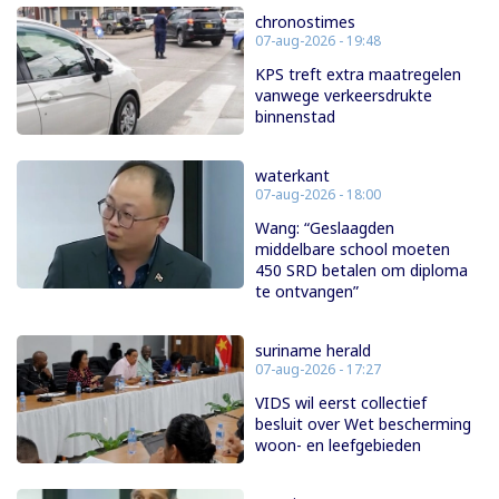
chronostimes
07-aug-2026 - 19:48
KPS treft extra maatregelen
vanwege verkeersdrukte
binnenstad
waterkant
07-aug-2026 - 18:00
Wang: “Geslaagden
middelbare school moeten
450 SRD betalen om diploma
te ontvangen”
suriname herald
07-aug-2026 - 17:27
VIDS wil eerst collectief
besluit over Wet bescherming
woon- en leefgebieden