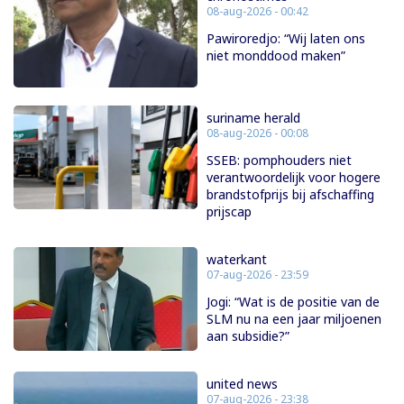
08-aug-2026 - 00:42
Pawiroredjo: “Wij laten ons
niet monddood maken”
suriname herald
08-aug-2026 - 00:08
SSEB: pomphouders niet
verantwoordelijk voor hogere
brandstofprijs bij afschaffing
prijscap
waterkant
07-aug-2026 - 23:59
Jogi: “Wat is de positie van de
SLM nu na een jaar miljoenen
aan subsidie?”
united news
07-aug-2026 - 23:38