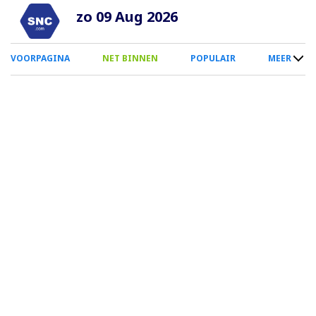
Overslaan
zo 09 Aug 2026
en
naar
0
VOORPAGINA
NET BINNEN
POPULAIR
MEER
de
Smartphone
inhoud
Menu
gaan