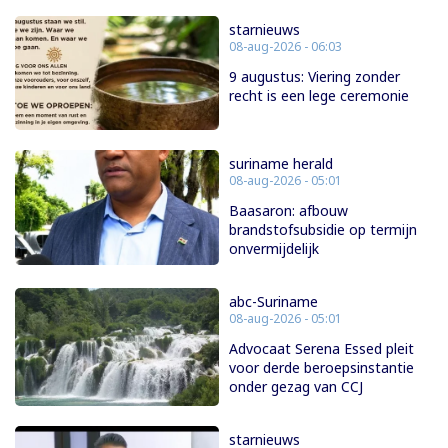
starnieuws
08-aug-2026 - 06:03
9 augustus: Viering zonder
recht is een lege ceremonie
suriname herald
08-aug-2026 - 05:01
Baasaron: afbouw
brandstofsubsidie op termijn
onvermijdelijk
abc-Suriname
08-aug-2026 - 05:01
Advocaat Serena Essed pleit
voor derde beroepsinstantie
onder gezag van CCJ
starnieuws