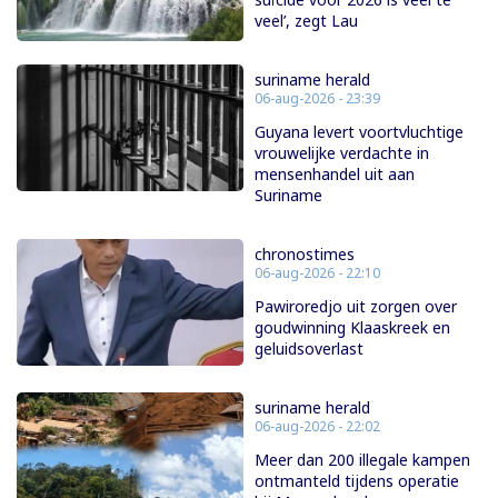
veel’, zegt Lau
suriname herald
06-aug-2026 - 23:39
Guyana levert voortvluchtige
vrouwelijke verdachte in
mensenhandel uit aan
Suriname
chronostimes
06-aug-2026 - 22:10
Pawiroredjo uit zorgen over
goudwinning Klaaskreek en
geluidsoverlast
suriname herald
06-aug-2026 - 22:02
Meer dan 200 illegale kampen
ontmanteld tijdens operatie