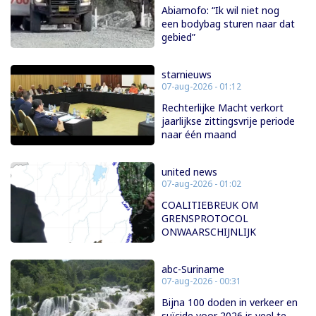
Abiamofo: “Ik wil niet nog
een bodybag sturen naar dat
gebied”
starnieuws
07-aug-2026 - 01:12
Rechterlijke Macht verkort
jaarlijkse zittingsvrije periode
naar één maand
united news
07-aug-2026 - 01:02
COALITIEBREUK OM
GRENSPROTOCOL
ONWAARSCHIJNLIJK
abc-Suriname
07-aug-2026 - 00:31
Bijna 100 doden in verkeer en
suïcide voor 2026 is veel te