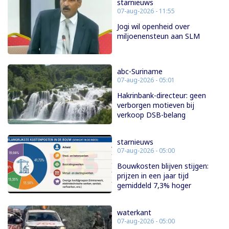
starnieuws
07-aug-2026 - 11:55
Jogi wil openheid over
miljoenensteun aan SLM
abc-Suriname
07-aug-2026 - 05:01
Hakrinbank-directeur: geen
verborgen motieven bij
verkoop DSB-belang
starnieuws
07-aug-2026 - 05:00
Bouwkosten blijven stijgen:
prijzen in een jaar tijd
gemiddeld 7,3% hoger
waterkant
07-aug-2026 - 05:00