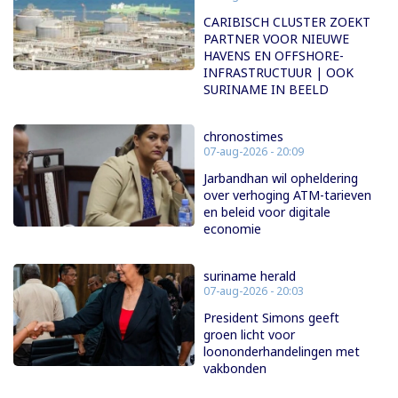
CARIBISCH CLUSTER ZOEKT
PARTNER VOOR NIEUWE
HAVENS EN OFFSHORE-
INFRASTRUCTUUR | OOK
SURINAME IN BEELD
chronostimes
07-aug-2026 - 20:09
Jarbandhan wil opheldering
over verhoging ATM-tarieven
en beleid voor digitale
economie
suriname herald
07-aug-2026 - 20:03
President Simons geeft
groen licht voor
loononderhandelingen met
vakbonden