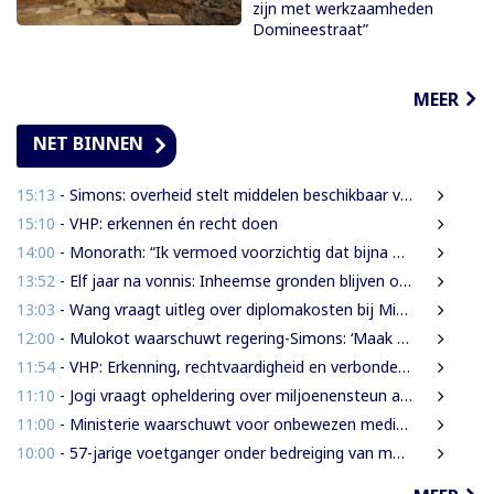
zijn met werkzaamheden
Domineestraat”
MEER
NET BINNEN
15:13
- Simons: overheid stelt middelen beschikbaar voor onderzoek na Heritage Month 2026
15:10
- VHP: erkennen én recht doen
14:00
- Monorath: “Ik vermoed voorzichtig dat bijna 30% personen in gevangenissen oplichters zijn”
13:52
- Elf jaar na vonnis: Inheemse gronden blijven onbeschermd in Suriname
13:03
- Wang vraagt uitleg over diplomakosten bij Miranda Lyceum
12:00
- Mulokot waarschuwt regering-Simons: ‘Maak van 5-kilometerwet geen uitstel van echte grondenrechten’
11:54
- VHP: Erkenning, rechtvaardigheid en verbondenheid op 9 augustus
11:10
- Jogi vraagt opheldering over miljoenensteun aan SLM en behaalde resultaten
11:00
- Ministerie waarschuwt voor onbewezen medische claims via sociale media
10:00
- 57-jarige voetganger onder bedreiging van mes beroofd van mobiele telefoon