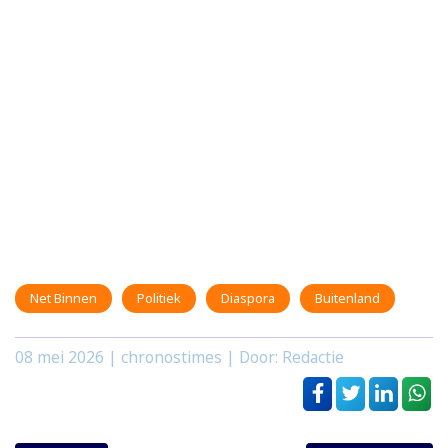
Net Binnen
Politiek
Diaspora
Buitenland
08 mei 2026
| chronostimes | Door: Redactie