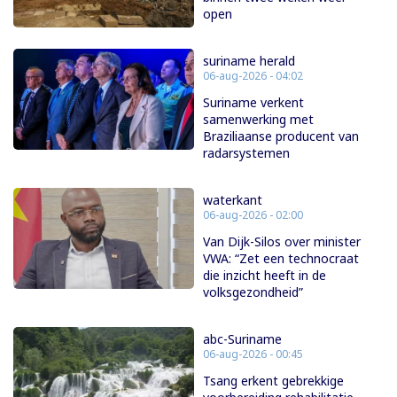
open
suriname herald
06-aug-2026 - 04:02
Suriname verkent
samenwerking met
Braziliaanse producent van
radarsystemen
waterkant
06-aug-2026 - 02:00
Van Dijk-Silos over minister
VWA: “Zet een technocraat
die inzicht heeft in de
volksgezondheid”
abc-Suriname
06-aug-2026 - 00:45
Tsang erkent gebrekkige