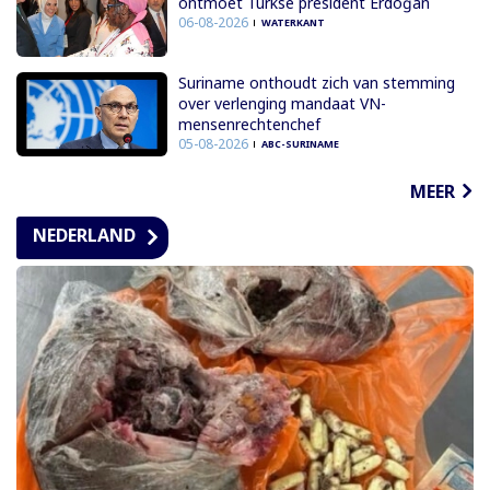
ontmoet Turkse president Erdoğan
06-08-2026
WATERKANT
Suriname onthoudt zich van stemming
over verlenging mandaat VN-
mensenrechtenchef
05-08-2026
ABC-SURINAME
MEER
NEDERLAND