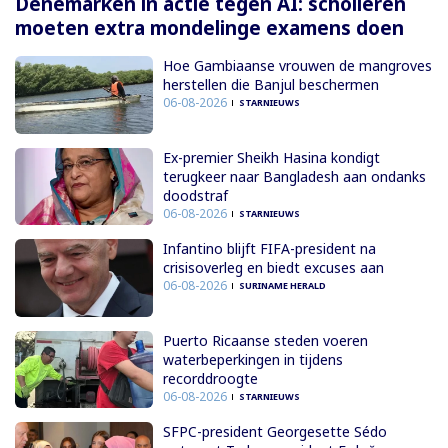
Denemarken in actie tegen AI: scholieren
moeten extra mondelinge examens doen
Hoe Gambiaanse vrouwen de mangroves
herstellen die Banjul beschermen
06-08-2026
STARNIEUWS
Ex-premier Sheikh Hasina kondigt
terugkeer naar Bangladesh aan ondanks
doodstraf
06-08-2026
STARNIEUWS
Infantino blijft FIFA-president na
crisisoverleg en biedt excuses aan
06-08-2026
SURINAME HERALD
Puerto Ricaanse steden voeren
waterbeperkingen in tijdens
recorddroogte
06-08-2026
STARNIEUWS
SFPC-president Georgesette Sédo