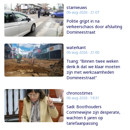
starnieuws
06-aug-2026 - 21:07
Politie grijpt in na
verkeerschaos door afsluiting
Domineestraat
waterkant
06-aug-2026 - 21:00
Tsang: “Binnen twee weken
denk ik dat we klaar moeten
zijn met werkzaamheden
Domineestraat”
chronostimes
06-aug-2026 - 19:31
Sadi: Boothouders
Commewijne zijn desperate,
wachten 6 jaren op
tariefaanpassing