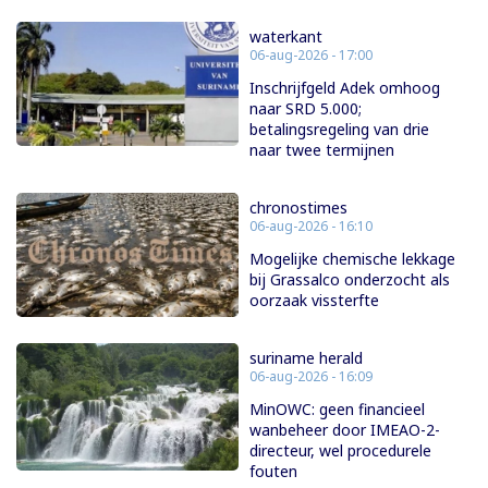
waterkant
06-aug-2026 - 17:00
Inschrijfgeld Adek omhoog
naar SRD 5.000;
betalingsregeling van drie
naar twee termijnen
chronostimes
06-aug-2026 - 16:10
Mogelijke chemische lekkage
bij Grassalco onderzocht als
oorzaak vissterfte
suriname herald
06-aug-2026 - 16:09
MinOWC: geen financieel
wanbeheer door IMEAO-2-
directeur, wel procedurele
fouten