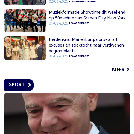
02-08-2026
SURINAME HERALD
Muziekformatie Showtime dit weekend
op 50e editie van Sranan Day New York
01-08-2026
WATERKANT
Herdenking Mariënburg: oproep tot
excuses en zoektocht naar verdwenen
begraafplaats
31-07-2026
WATERKANT
MEER
SPORT