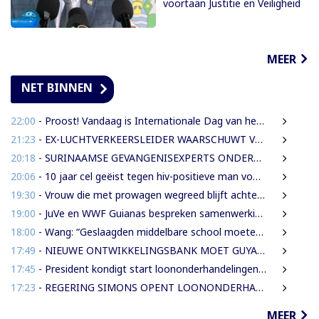
voortaan Justitie en Veiligheid
MEER
NET BINNEN
22:00
- Proost! Vandaag is Internationale Dag van het Bier
21:23
- EX-LUCHTVERKEERSLEIDER WAARSCHUWT VOOR RISICO’S VLIEGVEILIGHEID
20:18
- SURINAAMSE GEVANGENISEXPERTS ONDERSTEUNEN JEUGDINRICHTING CURAÇAO
20:06
- 10 jaar cel geëist tegen hiv-positieve man voor vrijheidsberoving, mishandeling en verkrachting van sekswerkster
19:30
- Vrouw die met prowagen wegreed blijft achter tralies
19:00
- JuVe en WWF Guianas bespreken samenwerking rond natuurbescherming
18:00
- Wang: “Geslaagden middelbare school moeten 450 SRD betalen om diploma te ontvangen”
17:49
- NIEUWE ONTWIKKELINGSBANK MOET GUYANESE BEDRIJVEN KLAARSTOMEN OM BUITENLANDSE BEDRIJVEN TE VERVANGEN
17:45
- President kondigt start loononderhandelingen met vakbonden aan
17:23
- REGERING SIMONS OPENT LOONONDERHANDELINGEN MET OVERHEIDSVAKBONDEN NA LICHTE FINANCIËLE ADEMRUIMTE
MEER