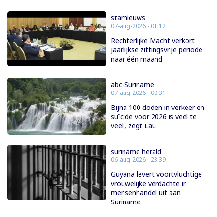
starnieuws
07-aug-2026 - 01:12
Rechterlijke Macht verkort
jaarlijkse zittingsvrije periode
naar één maand
abc-Suriname
07-aug-2026 - 00:31
Bijna 100 doden in verkeer en
suïcide voor 2026 is veel te
veel’, zegt Lau
suriname herald
06-aug-2026 - 23:39
Guyana levert voortvluchtige
vrouwelijke verdachte in
mensenhandel uit aan
Suriname