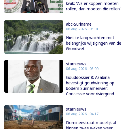
kwik: “Als er koppen moeten
rollen, dan moeten die rollen”
abc-Suriname
06-aug-2026 - 05:01
Niet te lang wachten met
belangrijke wijzigingen van de
Grondwet
starnieuws
06-aug-2026 - 05:00
Gouddossier 8: Asabina
bevestigt goudwinning op
bodem Surinamerivier:
Concessie voor riviergrind
starnieuws
06-aug-2026 - 04:17
Domineestraat mogelijk al
binnen twee weken weer