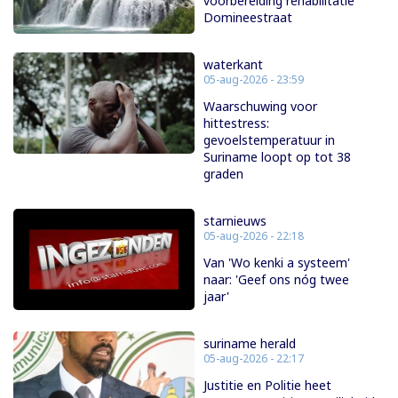
voorbereiding rehabilitatie
Domineestraat
waterkant
05-aug-2026 - 23:59
Waarschuwing voor
hittestress:
gevoelstemperatuur in
Suriname loopt op tot 38
graden
starnieuws
05-aug-2026 - 22:18
Van 'Wo kenki a systeem'
naar: 'Geef ons nóg twee
jaar'
suriname herald
05-aug-2026 - 22:17
Justitie en Politie heet