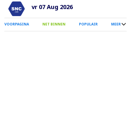
Overslaan
vr 07 Aug 2026
en
naar
0
VOORPAGINA
NET BINNEN
POPULAIR
MEER
de
Smartphone
inhoud
Menu
gaan