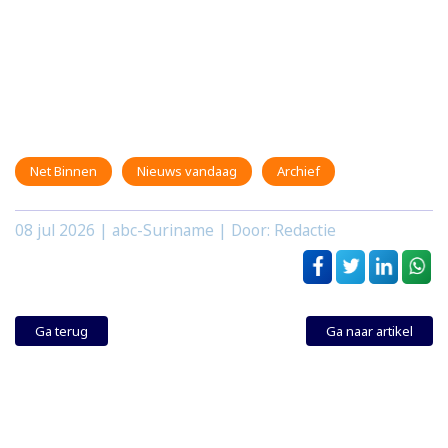
Net Binnen
Nieuws vandaag
Archief
08 jul 2026
| abc-Suriname | Door: Redactie
Ga terug
Ga naar artikel