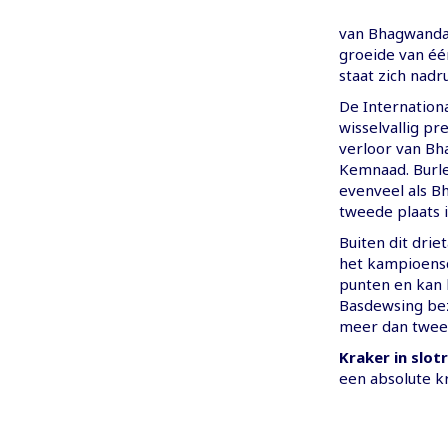
van Bhagwandas
groeide van éé
staat zich nadr
De Internation
wisselvallig p
verloor van Bh
Kemnaad. Burle
evenveel als B
tweede plaats 
Buiten dit dri
het kampioensc
punten en kan
Basdewsing bez
meer dan tweev
Kraker in slot
een absolute kr