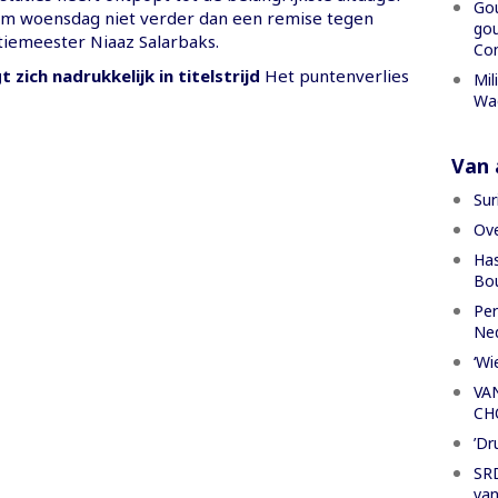
Gou
m woensdag niet verder dan een remise tegen
gou
tiemeester Niaaz Salarbaks.
Con
 zich nadrukkelijk in titelstrijd
Het puntenverlies
Mil
Wa
Van a
Sur
Ove
Has
Bou
Per
Ned
‘Wi
VA
CH
’Dr
SRD
van