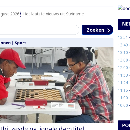
ugust 2026
Het laatste nieuws uit Suriname
NE
Zoeken
13:51
- E
innen
|
Sport
13:49
- P
13:10
- 
13:08
- 
12:00
- 
11:53
- 
11:24
- 
11:15
- 
11:00
- 
10:00
- 
PO
tbij zesde nationale damtitel