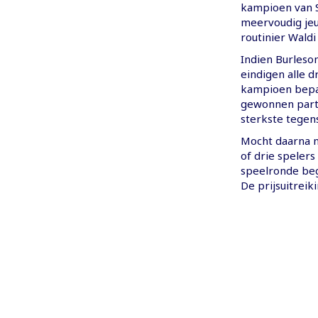
kampioen van S
meervoudig jeu
routinier Waldi
Indien Burleso
eindigen alle d
kampioen bepaa
gewonnen partij
sterkste tegen
Mocht daarna n
of drie spelers
speelronde beg
De prijsuitrei