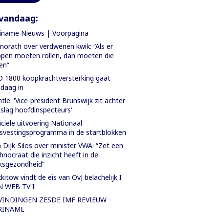
vandaag:
iname Nieuws | Voorpagina
orath over verdwenen kwik: “Als er
pen moeten rollen, dan moeten die
len”
 1800 koopkrachtversterking gaat
daag in
tle: 'Vice-president Brunswijk zit achter
slag hoofdinspecteurs'
iciële uitvoering Nationaal
svestingsprogramma in de startblokken
 Dijk-Silos over minister VWA: “Zet een
hnocraat die inzicht heeft in de
ksgezondheid”
kitow vindt de eis van OvJ belachelijk I
N WEB TV I
VINDINGEN ZESDE IMF REVIEUW
RINAME