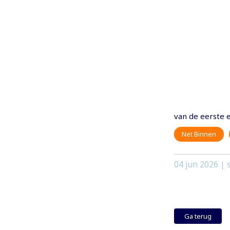
van de eerste 
Net Binnen
04 jun 2026
| s
Ga terug