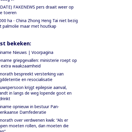
DATE) FAKENEWS pers draait weer op
le toeren
000 ha - China Zhong Heng Tai niet bezig
 palmolie maar met houtkap
st bekeken:
iname Nieuws | Voorpagina
name griepgevallen: ministerie roept op
 extra waakzaamheid
orath bespreekt versterking van
gddetentie en resocialisatie
uwspersoon krijgt epilepsie aanval,
andt in langs de weg lopende goot en
drinkt
iname opnieuw in bestuur Pan-
erikaanse Damfederatie
orath over verdwenen kwik: “Als er
pen moeten rollen, dan moeten die
len”