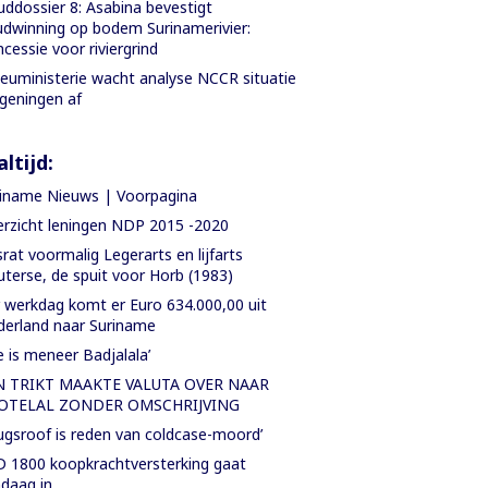
ddossier 8: Asabina bevestigt
dwinning op bodem Surinamerivier:
cessie voor riviergrind
ieuministerie wacht analyse NCCR situatie
geningen af
ltijd:
iname Nieuws | Voorpagina
rzicht leningen NDP 2015 -2020
rat voormalig Legerarts en lijfarts
terse, de spuit voor Horb (1983)
 werkdag komt er Euro 634.000,00 uit
erland naar Suriname
e is meneer Badjalala’
N TRIKT MAAKTE VALUTA OVER NAAR
OTELAL ZONDER OMSCHRIJVING
ugsroof is reden van coldcase-moord’
 1800 koopkrachtversterking gaat
daag in