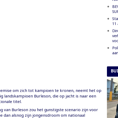
BE
SU
Sta
11 
Dir
ver
voo
Pol
aan
BU
remise om zich tot kampioen te kronen, neemt het op
ig landskampioen Burleson, die op jacht is naar een
onale titel.
 van Burleson zou het gunstigste scenario zijn voor
e dan alsnog zijn jongensdroom om nationaal