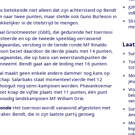
(UP
 betekende niet alleen dat zijn achterstand op Bendt
vol
n naar twee punten, maar stelde ook Guno Burleson in
50.
ukkelijker in de titelstrijd te mengen.
met
aal Grootmeester (GMI), die gedurende het toernooi
resteerde en op de tweede speeldag verrassend
Laat
agwandas, versloeg in de tiende ronde MF Rinaldo
son bezet daardoor de derde plaats met 14 punten,
Sur
hagwandas, die op basis van weerstandspunten de
Toe
inneemt. Bendt gaat aan de leiding met 16 punten.
tot
etal maakt geen enkele andere dammer nog kans op
Mon
hap. Salarbaks staat momenteel vierde met 12
jeu
 hooguit nog semi-kampioen worden. Phavankoemar
Vro
et knap de vijfde plaats met 11 punten, één punt
bel
oudig landskampioen MF William Orie.
ver
ronde
Het toernooi wordt vanavond afgesloten met
Sur
aker. Bendt, die in zijn laatste partij genoeg
Am
Mon
kop
rol