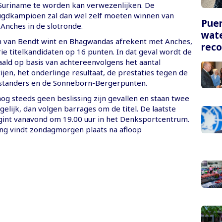
uriname te worden kan verwezenlijken. De
gdkampioen zal dan wel zelf moeten winnen van
Puer
 Anches in de slotronde.
wate
n van Bendt wint en Bhagwandas afrekent met Anches,
rec
rie titelkandidaten op 16 punten. In dat geval wordt de
ld op basis van achtereenvolgens het aantal
en, het onderlinge resultaat, de prestaties tegen de
standers en de Sonneborn-Bergerpunten.
og steeds geen beslissing zijn gevallen en staan twee
 gelijk, dan volgen barrages om de titel. De laatste
int vanavond om 19.00 uur in het Denksportcentrum.
king vindt zondagmorgen plaats na afloop