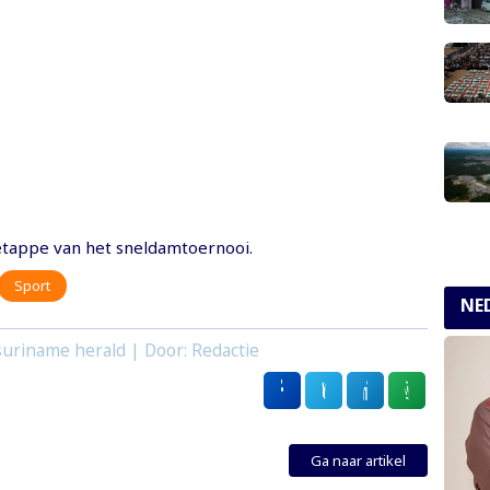
etappe van het sneldamtoernooi.
Sport
NE
uriname herald | Door: Redactie
Ga naar artikel