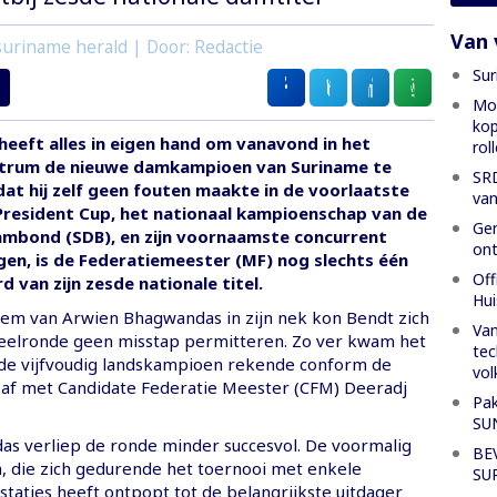
Van 
uriname herald | Door: Redactie
Sur
Mon
kop
eeft alles in eigen hand om vanavond in het
rol
trum de nieuwe damkampioen van Suriname te
SRD
at hij zelf geen fouten maakte in de voorlaatste
van
President Cup, het nationaal kampioenschap van de
Gen
mbond (SDB), en zijn voornaamste concurrent
ont
ggen, is de Federatiemeester (MF) nog slechts één
Off
d van zijn zesde nationale titel.
Hui
em van Arwien Bhagwandas in zijn nek kon Bendt zich
Van
peelronde geen misstap permitteren. Zo ver kwam het
tec
 de vijfvoudig landskampioen rekende conform de
vol
af met Candidate Federatie Meester (CFM) Deeradj
Pak
SU
s verliep de ronde minder succesvol. De voormalig
BE
 die zich gedurende het toernooi met enkele
SU
taties heeft ontpopt tot de belangrijkste uitdager