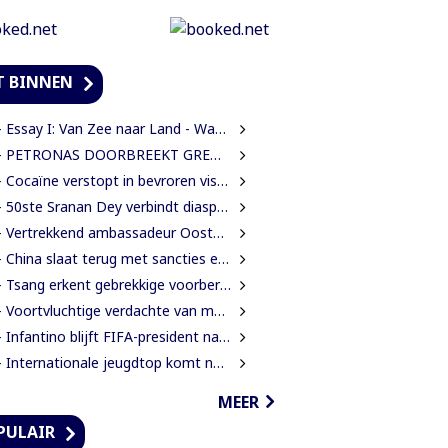
T BINNEN
ssay I: Van Zee naar Land - Wat Suriname zelf moet weten over de Nieuwe Raffinaderij en Gas-to-Shore
ETRONAS DOORBREEKT GRENS VAN 1 MILJARD VATEN IN BLOK 52 | WAT BETEKENT DEZE MIJLPAAL VOOR DE SURINAAMSE ECONOMIE?
Cocaïne verstopt in bevroren vissen ontdekt bij douanecontrole
50ste Sranan Dey verbindt diaspora, cultuur en ondernemerschap in New York
Vertrekkend ambassadeur Oostelbos: ‘De grootste rijkdom van Suriname zijn de mensen’
China slaat terug met sancties en strengere exportregels in handelsconflict met VS
Tsang erkent gebrekkige voorbereiding werkzaamheden Domineestraat
Voortvluchtige verdachte van mensenhandel uitgeleverd door Guyana
Infantino blijft FIFA-president na crisisoverleg en biedt excuses aan
Internationale jeugdtop komt naar Paramaribo voor BAITALI COTECC U14 Tennis Cup
MEER
PULAIR