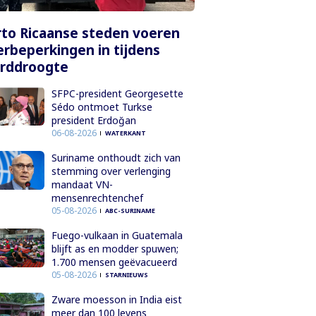
to Ricaanse steden voeren
rbeperkingen in tijdens
orddroogte
SFPC-president Georgesette
Sédo ontmoet Turkse
president Erdoğan
06-08-2026
WATERKANT
Suriname onthoudt zich van
stemming over verlenging
mandaat VN-
mensenrechtenchef
05-08-2026
ABC-SURINAME
Fuego-vulkaan in Guatemala
blijft as en modder spuwen;
1.700 mensen geëvacueerd
05-08-2026
STARNIEUWS
Zware moesson in India eist
meer dan 100 levens