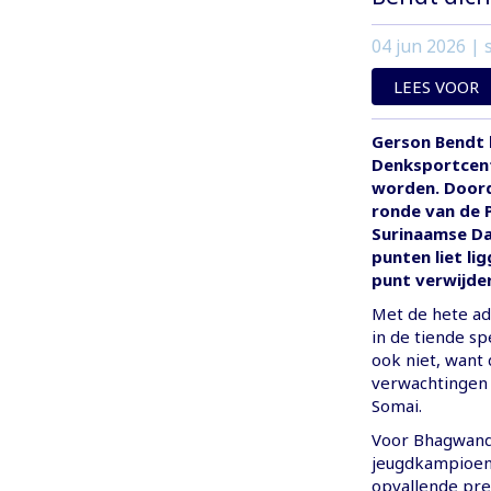
04 jun 2026
| s
LEES VOOR
Gerson Bendt h
Denksportcen
worden. Doord
ronde van de 
Surinaamse Da
punten liet li
punt verwijder
Met de hete ad
in de tiende s
ook niet, want
verwachtingen 
Somai.
Voor Bhagwanda
jeugdkampioen,
opvallende pres