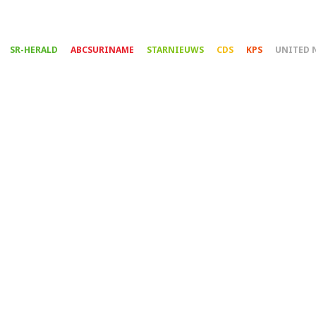
Overslaan
en
naar
SR-HERALD
ABCSURINAME
STARNIEUWS
CDS
KPS
UNITED 
de
inhoud
gaan