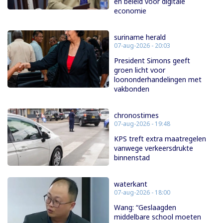
en beleid voor digitale
economie
suriname herald
07-aug-2026 - 20:03
President Simons geeft
groen licht voor
loononderhandelingen met
vakbonden
chronostimes
07-aug-2026 - 19:48
KPS treft extra maatregelen
vanwege verkeersdrukte
binnenstad
waterkant
07-aug-2026 - 18:00
Wang: “Geslaagden
middelbare school moeten