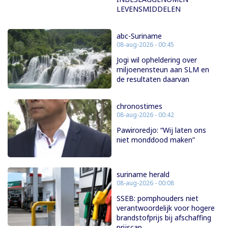
LEVENSMIDDELEN
abc-Suriname
08-aug-2026 - 00:45
Jogi wil opheldering over
miljoenensteun aan SLM en
de resultaten daarvan
chronostimes
08-aug-2026 - 00:42
Pawiroredjo: “Wij laten ons
niet monddood maken”
suriname herald
08-aug-2026 - 00:08
SSEB: pomphouders niet
verantwoordelijk voor hogere
brandstofprijs bij afschaffing
prijscap