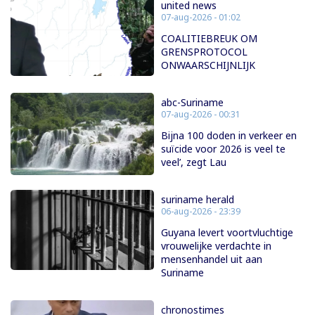
united news
07-aug-2026 - 01:02
COALITIEBREUK OM
GRENSPROTOCOL
ONWAARSCHIJNLIJK
abc-Suriname
07-aug-2026 - 00:31
Bijna 100 doden in verkeer en
suïcide voor 2026 is veel te
veel’, zegt Lau
suriname herald
06-aug-2026 - 23:39
Guyana levert voortvluchtige
vrouwelijke verdachte in
mensenhandel uit aan
Suriname
chronostimes