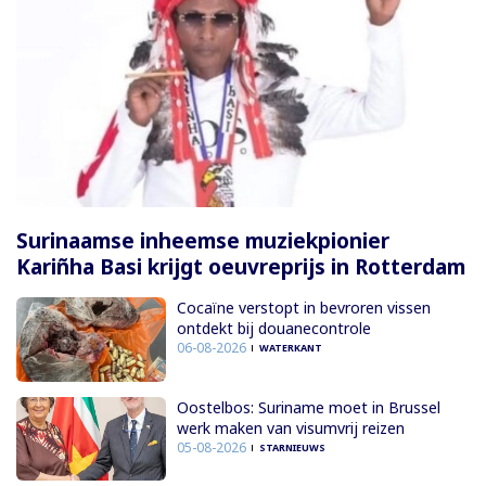
Surinaamse inheemse muziekpionier
Kariñha Basi krijgt oeuvreprijs in Rotterdam
Cocaïne verstopt in bevroren vissen
ontdekt bij douanecontrole
06-08-2026
WATERKANT
Oostelbos: Suriname moet in Brussel
werk maken van visumvrij reizen
05-08-2026
STARNIEUWS