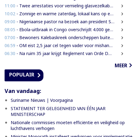
11:00
- Twee arrestaties voor vernieling glasvezelkabels Telesur; maskers en kabelknipper gevonden
10:02
- Zonnige en warme zaterdag, lokaal kans op een bui
09:00
- Nigeriaanse pastor na bezoek aan president Simons: ‘Toename van rijkdom in Suriname’
08:05
- Ebola-uitbraak in Congo overschrijdt 4.000 gevallen
07:00
- Bewoners Kalebaskreek onderscheppen buitenlanders met illegaal geweer en communicatieapparatuur
06:59
- OM eist 2,5 jaar cel tegen vader voor mishandeling en verwaarlozing van gezin
06:30
- Na ruim 35 jaar krijgt Reglement van Orde DNA grondige herziening
MEER
POPULAIR
Van vandaag:
Suriname Nieuws | Voorpagina
STATEMENT TER GELEGENHEID VAN ÉÉN JAAR
MINISTERSCHAP
Nationale commissies moeten efficiëntie en veiligheid op
luchthavens verhogen
Minister Monorath installeert werkgroep voor implementatie