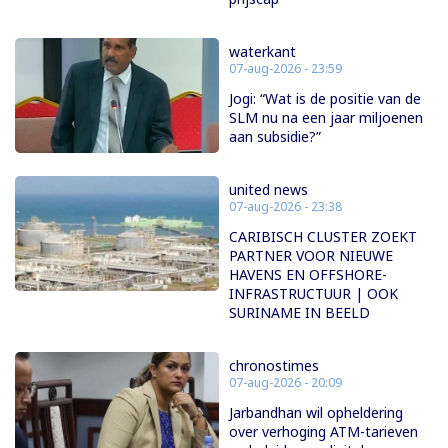
waterkant
07-aug-2026 - 23:59
Jogi: “Wat is de positie van de
SLM nu na een jaar miljoenen
aan subsidie?”
united news
07-aug-2026 - 23:38
CARIBISCH CLUSTER ZOEKT
PARTNER VOOR NIEUWE
HAVENS EN OFFSHORE-
INFRASTRUCTUUR | OOK
SURINAME IN BEELD
chronostimes
07-aug-2026 - 20:09
Jarbandhan wil opheldering
over verhoging ATM-tarieven