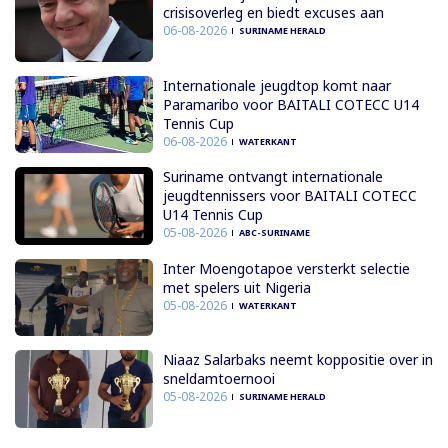
crisisoverleg en biedt excuses aan
06-08-2026
SURINAME HERALD
Internationale jeugdtop komt naar
Paramaribo voor BAITALI COTECC U14
Tennis Cup
06-08-2026
WATERKANT
Suriname ontvangt internationale
jeugdtennissers voor BAITALI COTECC
U14 Tennis Cup
05-08-2026
ABC-SURINAME
Inter Moengotapoe versterkt selectie
met spelers uit Nigeria
05-08-2026
WATERKANT
Niaaz Salarbaks neemt koppositie over in
sneldamtoernooi
05-08-2026
SURINAME HERALD