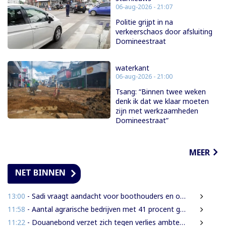
06-aug-2026 - 21:07
Politie grijpt in na
verkeerschaos door afsluiting
Domineestraat
waterkant
06-aug-2026 - 21:00
Tsang: “Binnen twee weken
denk ik dat we klaar moeten
zijn met werkzaamheden
Domineestraat”
MEER
NET BINNEN
13:00
- Sadi vraagt aandacht voor boothouders en overbelasting Wijdenboschbrug
11:58
- Aantal agrarische bedrijven met 41 procent gegroeid
11:22
- Douanebond verzet zich tegen verlies ambtenarenstatus bij wijziging Wet Belastingdienst