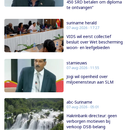
450 SRD betalen om diploma
te ontvangen”
suriname herald
07-aug-2026 - 17:27
VIDS wil eerst collectief
besluit over Wet bescherming
woon- en leefgebieden
starnieuws
07-aug-2026 - 11:55
Jogi wil openheid over
miljoenensteun aan SLM
abc-Suriname
07-aug-2026 - 05:01
Hakrinbank-directeur: geen
verborgen motieven bij
verkoop DSB-belang