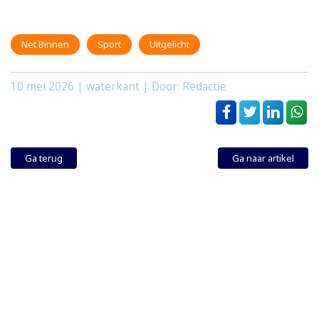
Net Binnen
Sport
Uitgelicht
10 mei 2026
| waterkant | Door: Redactie
Ga terug
Ga naar artikel