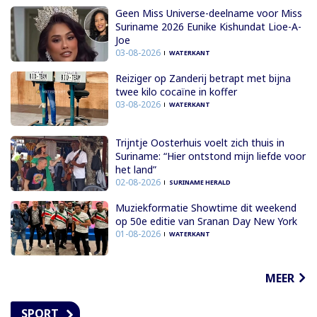
Geen Miss Universe-deelname voor Miss
Suriname 2026 Eunike Kishundat Lioe-A-
Joe
03-08-2026
WATERKANT
Reiziger op Zanderij betrapt met bijna
twee kilo cocaïne in koffer
03-08-2026
WATERKANT
Trijntje Oosterhuis voelt zich thuis in
Suriname: “Hier ontstond mijn liefde voor
het land”
02-08-2026
SURINAME HERALD
Muziekformatie Showtime dit weekend
op 50e editie van Sranan Day New York
01-08-2026
WATERKANT
MEER
SPORT