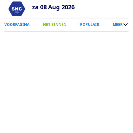
Overslaan
za 08 Aug 2026
en
naar
0
VOORPAGINA
NET BINNEN
POPULAIR
MEER
de
Smartphone
inhoud
Menu
gaan