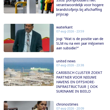
SSEB: pomphouders niet
verantwoordelijk voor hogere
brandstofprijs bij afschaffing
prijscap
waterkant
07-aug-2026 - 23:59
Jogi: “Wat is de positie van de
SLM nu na een jaar miljoenen
aan subsidie?”
united news
07-aug-2026 - 23:38
CARIBISCH CLUSTER ZOEKT
PARTNER VOOR NIEUWE
HAVENS EN OFFSHORE-
INFRASTRUCTUUR | OOK
SURINAME IN BEELD
chronostimes
07-aug-2026 - 20:09