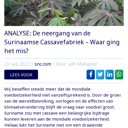
ANALYSE: De neergang van de
Surinaamse Cassavefabriek – Waar ging
het mis?
23 sep 2022
|
snc.com
| Door: adh Mahabier
LEES VOOR
Wij beseffen steeds meer dat de mondiale
voedselzekerheid niet vanzelfsprekend is. Door de groei
van de wereldbevolking, oorlogen en de effecten van
klimaatverandering blijft de vraag naar voedsel groot.
Suriname zou met cassave een belangrijke bijdrage
kunnen leveren aan de mondiale voedselzekerheid.
Helaas lukt het Suriname niet om een draaiende