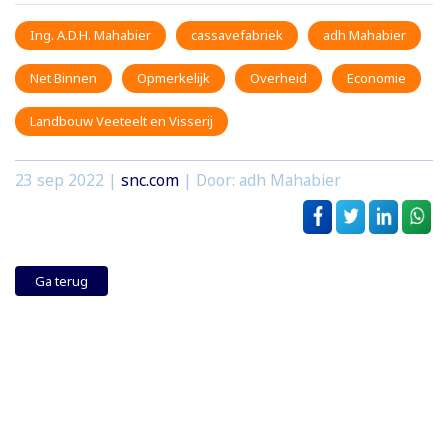
Ing. A.D.H. Mahabier
cassavefabriek
adh Mahabier
Net Binnen
Opmerkelijk
Overheid
Economie
Landbouw Veeteelt en Visserij
23 sep 2022
|
snc.com
| Door: adh Mahabier
Ga terug