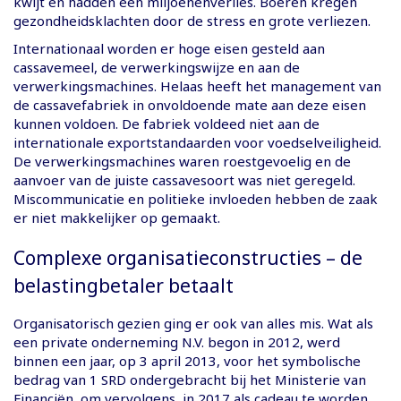
kwijt en hadden een miljoenenverlies. Boeren kregen
gezondheidsklachten door de stress en grote verliezen.
Internationaal worden er hoge eisen gesteld aan
cassavemeel, de verwerkingswijze en aan de
verwerkingsmachines. Helaas heeft het management van
de cassavefabriek in onvoldoende mate aan deze eisen
kunnen voldoen. De fabriek voldeed niet aan de
internationale exportstandaarden voor voedselveiligheid.
De verwerkingsmachines waren roestgevoelig en de
aanvoer van de juiste cassavesoort was niet geregeld.
Miscommunicatie en politieke invloeden hebben de zaak
er niet makkelijker op gemaakt.
Complexe organisatieconstructies – de
belastingbetaler betaalt
Organisatorisch gezien ging er ook van alles mis. Wat als
een private onderneming N.V. begon in 2012, werd
binnen een jaar, op 3 april 2013, voor het symbolische
bedrag van 1 SRD ondergebracht bij het Ministerie van
Financiën, om vervolgens in 2017 als cadeau te worden