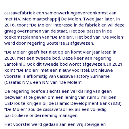
cassavefabriek een samenwerkingsovereenkomst aan
met N.V. Meelmaatschappij De Molen. Twee jaar later, in
2016, toont “De Molen” interesse in de fabriek en wil deze
graag overnemen van de staat. Het zou passen in de
toekomstplannen van “De Molen”. Het bod van “De Molen”
werd door regering Bouterse II afgewezen.
“De Molen” geeft het niet op en komt vier jaar later, in
2020, met een tweede bod. Deze keer aan regering
Santokhi I. Ook dit tweede bod wordt afgewezen. In 2021
komt “De Molen” met een nieuw voorstel. Dit nieuwe
voorstel is afkomstig van Cassava Factory Suriname
(Casafas N.V.), een N.V. van “De Molen”.
De regering hoefde slechts een verklaring van geen
bezwaar af te geven om een lening van ruim 3 miljoen
USD los te krijgen bij de Islamic Development Bank (IDB).
“De Molen” zou de cassavefabriek als een volledig
particuliere onderneming managen.
Het voorstel werd gedaan aan een vrij stevige en