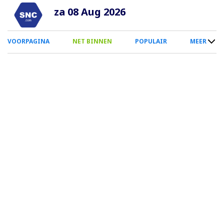
Overslaan
za 08 Aug 2026
en
naar
0
VOORPAGINA
NET BINNEN
POPULAIR
MEER
de
Smartphone
inhoud
Menu
gaan