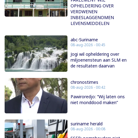
OPHELDERING OVER
VERDWENEN
INBESLAGGENOMEN
LEVENSMIDDELEN
abc-Suriname
08-aug-2026 - 00:45
Jogi wil opheldering over
miljoenensteun aan SLM en
de resultaten daarvan
chronostimes
08-aug-2026 - 00:42
Pawiroredjo: “Wij laten ons
niet monddood maken”
suriname herald
08-aug-2026 - 00:08