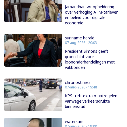
Jarbandhan wil opheldering
over verhoging ATM-tarieven
en beleid voor digitale
economie
suriname herald
07-aug-2026 - 20:03
President Simons geeft
groen licht voor
loononderhandelingen met
vakbonden
chronostimes
07-aug-2026 - 19:48
KPS treft extra maatregelen
vanwege verkeersdrukte
binnenstad
waterkant
07-aug-2026 - 18:00