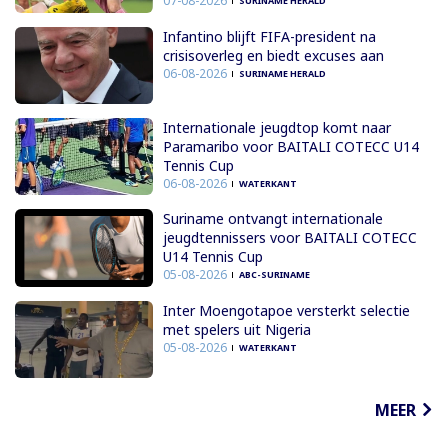
07-08-2026
SURINAME HERALD
Infantino blijft FIFA-president na
crisisoverleg en biedt excuses aan
06-08-2026
SURINAME HERALD
Internationale jeugdtop komt naar
Paramaribo voor BAITALI COTECC U14
Tennis Cup
06-08-2026
WATERKANT
Suriname ontvangt internationale
jeugdtennissers voor BAITALI COTECC
U14 Tennis Cup
05-08-2026
ABC-SURINAME
Inter Moengotapoe versterkt selectie
met spelers uit Nigeria
05-08-2026
WATERKANT
MEER