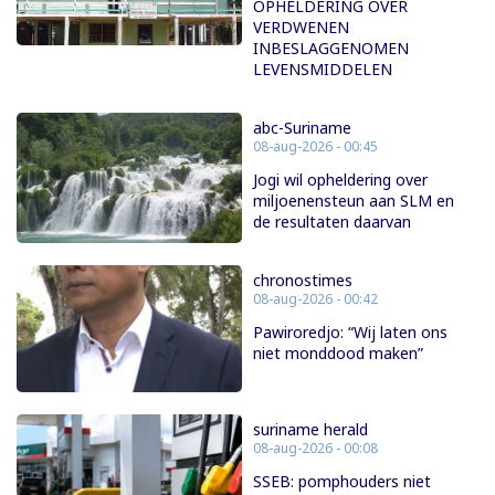
OPHELDERING OVER
VERDWENEN
INBESLAGGENOMEN
LEVENSMIDDELEN
abc-Suriname
08-aug-2026 - 00:45
Jogi wil opheldering over
miljoenensteun aan SLM en
de resultaten daarvan
chronostimes
08-aug-2026 - 00:42
Pawiroredjo: “Wij laten ons
niet monddood maken”
suriname herald
08-aug-2026 - 00:08
SSEB: pomphouders niet