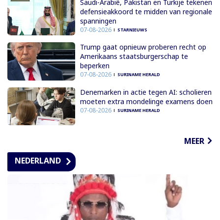
Saudi-Arabië, Pakistan en Turkije tekenen
defensieakkoord te midden van regionale
spanningen
07-08-2026
STARNIEUWS
Trump gaat opnieuw proberen recht op
Amerikaans staatsburgerschap te
beperken
07-08-2026
SURINAME HERALD
Denemarken in actie tegen AI: scholieren
moeten extra mondelinge examens doen
07-08-2026
SURINAME HERALD
MEER
NEDERLAND