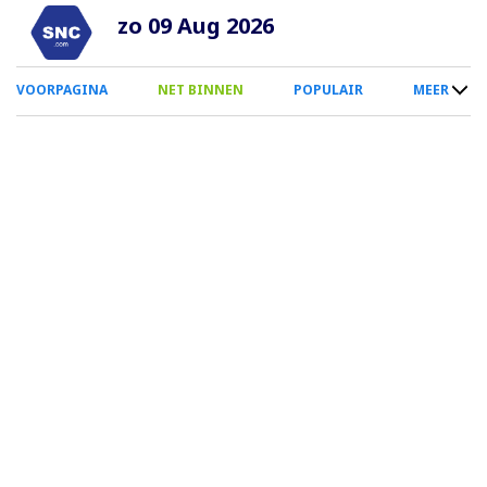
Overslaan
zo 09 Aug 2026
en
naar
0
VOORPAGINA
NET BINNEN
POPULAIR
MEER
de
Smartphone
inhoud
Menu
gaan