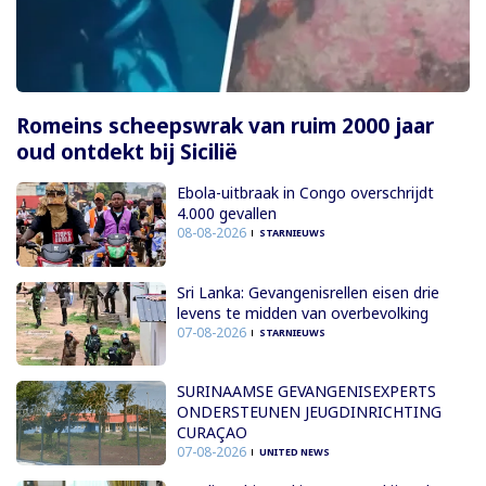
Romeins scheepswrak van ruim 2000 jaar
oud ontdekt bij Sicilië
Ebola-uitbraak in Congo overschrijdt
4.000 gevallen
08-08-2026
STARNIEUWS
Sri Lanka: Gevangenisrellen eisen drie
levens te midden van overbevolking
07-08-2026
STARNIEUWS
SURINAAMSE GEVANGENISEXPERTS
ONDERSTEUNEN JEUGDINRICHTING
CURAÇAO
07-08-2026
UNITED NEWS