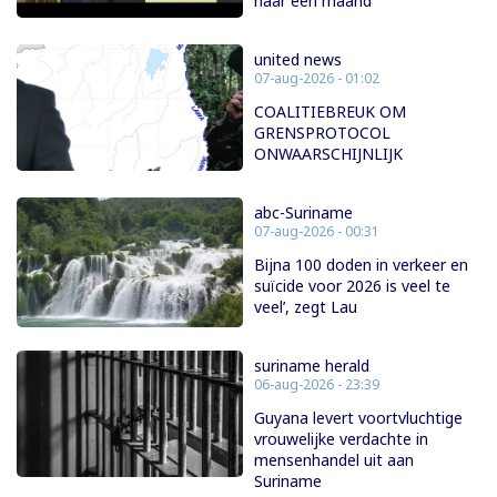
naar één maand
united news
07-aug-2026 - 01:02
COALITIEBREUK OM
GRENSPROTOCOL
ONWAARSCHIJNLIJK
abc-Suriname
07-aug-2026 - 00:31
Bijna 100 doden in verkeer en
suïcide voor 2026 is veel te
veel’, zegt Lau
suriname herald
06-aug-2026 - 23:39
Guyana levert voortvluchtige
vrouwelijke verdachte in
mensenhandel uit aan
Suriname