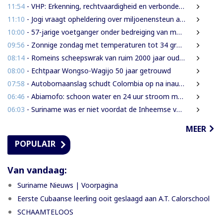
11:54
- VHP: Erkenning, rechtvaardigheid en verbondenheid op 9 augustus
11:10
- Jogi vraagt opheldering over miljoenensteun aan SLM en behaalde resultaten
10:00
- 57-jarige voetganger onder bedreiging van mes beroofd van mobiele telefoon
09:56
- Zonnige zondag met temperaturen tot 34 graden
08:14
- Romeins scheepswrak van ruim 2000 jaar oud ontdekt bij Sicilië
08:00
- Echtpaar Wongso-Wagijo 50 jaar getrouwd
07:58
- Autobomaanslag schudt Colombia op na inauguratie van hardline president
06:46
- Abiamofo: schoon water en 24 uur stroom moeten ook afgelegen dorpen bereiken
06:03
- Suriname was er niet voordat de Inheemse volken er waren
MEER
POPULAIR
Van vandaag:
Suriname Nieuws | Voorpagina
Eerste Cubaanse leerling ooit geslaagd aan A.T. Calorschool
SCHAAMTELOOS