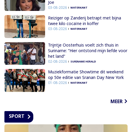
Joe
03-08-2026
WATERKANT
Reiziger op Zanderij betrapt met bijna
twee kilo cocaïne in koffer
03-08-2026
WATERKANT
Trijntje Oosterhuis voelt zich thuis in
Suriname: “Hier ontstond mijn liefde voor
het land”
02-08-2026
SURINAME HERALD
Muziekformatie Showtime dit weekend
op 50e editie van Sranan Day New York
01-08-2026
WATERKANT
MEER
SPORT