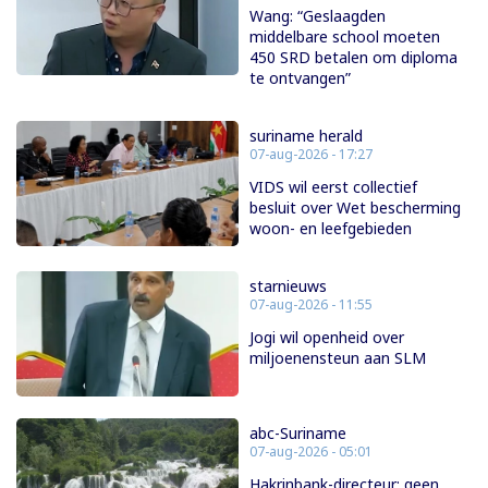
Wang: “Geslaagden
middelbare school moeten
450 SRD betalen om diploma
te ontvangen”
suriname herald
07-aug-2026 - 17:27
VIDS wil eerst collectief
besluit over Wet bescherming
woon- en leefgebieden
starnieuws
07-aug-2026 - 11:55
Jogi wil openheid over
miljoenensteun aan SLM
abc-Suriname
07-aug-2026 - 05:01
Hakrinbank-directeur: geen