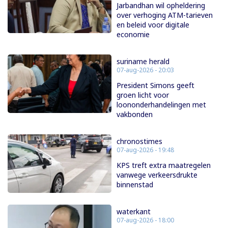
Jarbandhan wil opheldering
over verhoging ATM-tarieven
en beleid voor digitale
economie
suriname herald
07-aug-2026 - 20:03
President Simons geeft
groen licht voor
loononderhandelingen met
vakbonden
chronostimes
07-aug-2026 - 19:48
KPS treft extra maatregelen
vanwege verkeersdrukte
binnenstad
waterkant
07-aug-2026 - 18:00