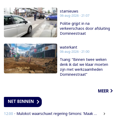
starnieuws
06-aug-2026 - 21:07
Politie grijpt in na
verkeerschaos door afsluiting
Domineestraat
waterkant
06-aug-2026 - 21:00
Tsang: “Binnen twee weken
denk ik dat we klaar moeten
zijn met werkzaamheden
Domineestraat”
MEER
NET BINNEN
12:00
- Mulokot waarschuwt regering-Simons: ‘Maak van 5-kilometerwet geen uitstel van echte grondenrechten’