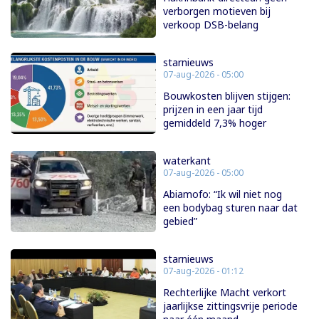
verborgen motieven bij
verkoop DSB-belang
starnieuws
07-aug-2026 - 05:00
Bouwkosten blijven stijgen:
prijzen in een jaar tijd
gemiddeld 7,3% hoger
waterkant
07-aug-2026 - 05:00
Abiamofo: “Ik wil niet nog
een bodybag sturen naar dat
gebied”
starnieuws
07-aug-2026 - 01:12
Rechterlijke Macht verkort
jaarlijkse zittingsvrije periode