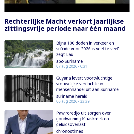
Rechterlijke Macht verkort jaarlijkse
zittingsvrije periode naar één maand
Bijna 100 doden in verkeer en
suïcide voor 2026 is veel te veel’,
zegt Lau
abc-Suriname
07 aug 2026 - 0:31
Guyana levert voortvluchtige
vrouwelijke verdachte in
mensenhandel uit aan Suriname
suriname herald
06 aug 2026 - 23:39
Pawiroredjo uit zorgen over
goudwinning Klaaskreek en
geluidsoverlast
chronostimes