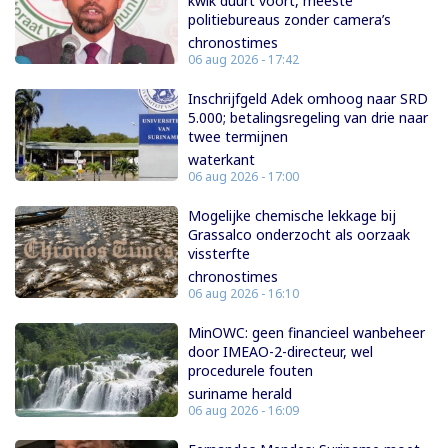
kwik duurt voort, meeste
politiebureaus zonder camera’s
chronostimes
06 aug 2026 - 17:42
Inschrijfgeld Adek omhoog naar SRD
5.000; betalingsregeling van drie naar
twee termijnen
waterkant
06 aug 2026 - 17:00
Mogelijke chemische lekkage bij
Grassalco onderzocht als oorzaak
vissterfte
chronostimes
06 aug 2026 - 16:10
MinOWC: geen financieel wanbeheer
door IMEAO-2-directeur, wel
procedurele fouten
suriname herald
06 aug 2026 - 16:09