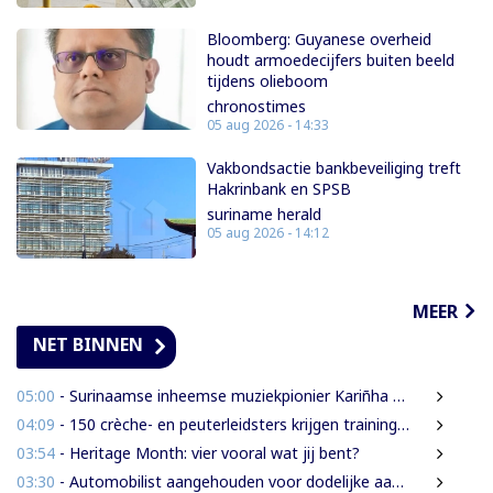
Bloomberg: Guyanese overheid
houdt armoedecijfers buiten beeld
tijdens olieboom
chronostimes
05 aug 2026 - 14:33
Vakbondsactie bankbeveiliging treft
Hakrinbank en SPSB
suriname herald
05 aug 2026 - 14:12
MEER
NET BINNEN
05:00
- Surinaamse inheemse muziekpionier Kariñha Basi krijgt oeuvreprijs in Rotterdam
04:09
- 150 crèche- en peuterleidsters krijgen training in verkeerseducatie
03:54
- Heritage Month: vier vooral wat jij bent?
03:30
- Automobilist aangehouden voor dodelijke aanrijding met voetganger en doorrijden na ongeval