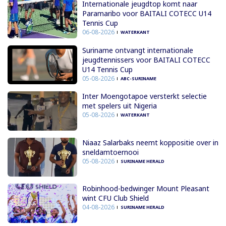
Internationale jeugdtop komt naar
Paramaribo voor BAITALI COTECC U14
Tennis Cup
06-08-2026
WATERKANT
Suriname ontvangt internationale
jeugdtennissers voor BAITALI COTECC
U14 Tennis Cup
05-08-2026
ABC-SURINAME
Inter Moengotapoe versterkt selectie
met spelers uit Nigeria
05-08-2026
WATERKANT
Niaaz Salarbaks neemt koppositie over in
sneldamtoernooi
05-08-2026
SURINAME HERALD
Robinhood-bedwinger Mount Pleasant
wint CFU Club Shield
04-08-2026
SURINAME HERALD