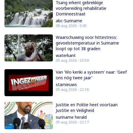
Tsang erkent gebrekkige
voorbereiding rehabilitatie
Domineestraat
abc-Suriname
06 aug 2026 - 0:45
Waarschuwing voor hittestress:
gevoelstemperatuur in Suriname
loopt op tot 38 graden
waterkant
05 aug 2026 - 23:59
Van 'Wo kenki a systeem' naar: 'Geef
ons nóg twee jaar'
starnieuws
05 aug 2026 - 22:18
Justitie en Politie heet voortaan
Justitie en Veiligheid
suriname herald
05 aug 2026 - 22:17