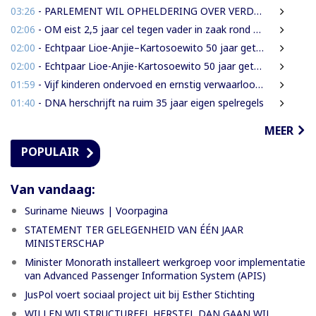
03:26
- PARLEMENT WIL OPHELDERING OVER VERDWENEN INBESLAGGENOMEN LEVENSMIDDELEN
02:06
- OM eist 2,5 jaar cel tegen vader in zaak rond mishandeling en verwaarlozing
02:00
- Echtpaar Lioe-Anjie–Kartosoewito 50 jaar getrouwd
02:00
- Echtpaar Lioe-Anjie-Kartosoewito 50 jaar getrouwd
01:59
- Vijf kinderen ondervoed en ernstig verwaarloosd: 2,5 jaar cel geëist tegen vader
01:40
- DNA herschrijft na ruim 35 jaar eigen spelregels
MEER
POPULAIR
Van vandaag:
Suriname Nieuws | Voorpagina
STATEMENT TER GELEGENHEID VAN ÉÉN JAAR
MINISTERSCHAP
Minister Monorath installeert werkgroep voor implementatie
van Advanced Passenger Information System (APIS)
JusPol voert sociaal project uit bij Esther Stichting
WILLEN WIJ STRUCTUREEL HERSTEL DAN GAAN WIJ