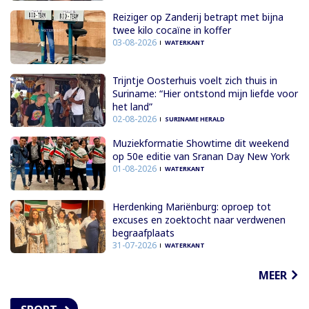
Reiziger op Zanderij betrapt met bijna
twee kilo cocaïne in koffer
03-08-2026
WATERKANT
Trijntje Oosterhuis voelt zich thuis in
Suriname: “Hier ontstond mijn liefde voor
het land”
02-08-2026
SURINAME HERALD
Muziekformatie Showtime dit weekend
op 50e editie van Sranan Day New York
01-08-2026
WATERKANT
Herdenking Mariënburg: oproep tot
excuses en zoektocht naar verdwenen
begraafplaats
31-07-2026
WATERKANT
MEER