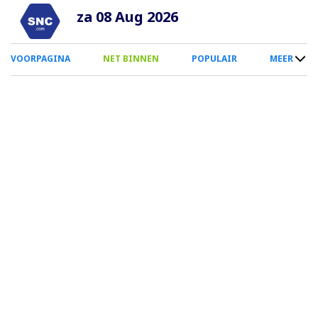
Overslaan
za 08 Aug 2026
en
naar
0
VOORPAGINA
NET BINNEN
POPULAIR
MEER
de
Smartphone
inhoud
Menu
gaan