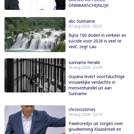
ONWAARSCHIJNLIJK
abc-Suriname
07-aug-2026 - 00:31
Bijna 100 doden in verkeer en
suïcide voor 2026 is veel te
veel’, zegt Lau
suriname herald
06-aug-2026 - 23:39
Guyana levert voortvluchtige
vrouwelijke verdachte in
mensenhandel uit aan
Suriname
chronostimes
06-aug-2026 - 22:10
Pawiroredjo uit zorgen over
goudwinning Klaaskreek en