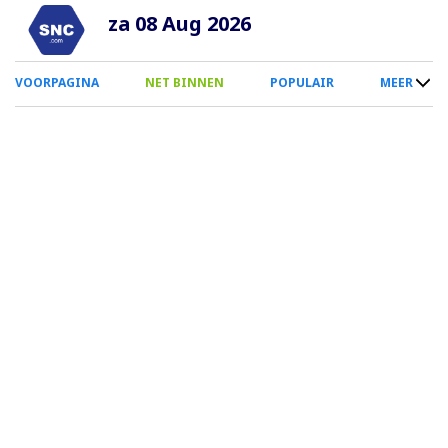
Overslaan
za 08 Aug 2026
en
naar
0
VOORPAGINA
NET BINNEN
POPULAIR
MEER
de
Smartphone
inhoud
Menu
gaan