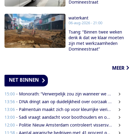
Domineestraat
waterkant
06-aug-2026 - 21:00
Tsang: “Binnen twee weken
denk ik dat we klaar moeten
zijn met werkzaamheden
Domineestraat”
MEER
NET BINNEN
15:00
- Monorath: “Verwerpelijk zou zijn wanneer we de dingen zouden bedekken met de mantel der liefde”
13:56
- DNA dringt aan op duidelijkheid over oorzaak massale vissterfte
13:06
- Palmentuin maakt zich op voor kleurrijke viering Dag der Inheemsen
13:00
- Sadi vraagt aandacht voor boothouders en overbelasting Wijdenboschbrug
12:00
- Politie Nieuw Amsterdam controleert vissersvaartuigen op de rivier
11:58
- Aantal agrarische bedrijven met 41 procent gegroeid