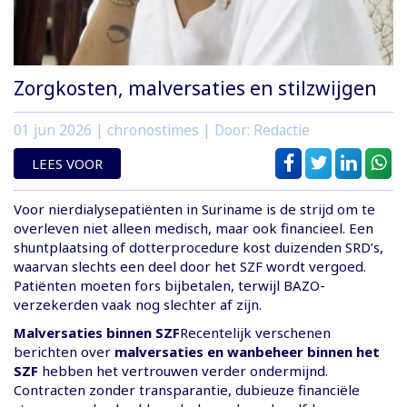
Zorgkosten, malversaties en stilzwijgen
01 jun 2026
| chronostimes | Door: Redactie
LEES VOOR
Voor nierdialysepatiënten in Suriname is de strijd om te
overleven niet alleen medisch, maar ook financieel. Een
shuntplaatsing of dotterprocedure kost duizenden SRD’s,
waarvan slechts een deel door het SZF wordt vergoed.
Patiënten moeten fors bijbetalen, terwijl BAZO-
verzekerden vaak nog slechter af zijn.
Malversaties binnen SZF
Recentelijk verschenen
berichten over
malversaties en wanbeheer binnen het
SZF
hebben het vertrouwen verder ondermijnd.
Contracten zonder transparantie, dubieuze financiële