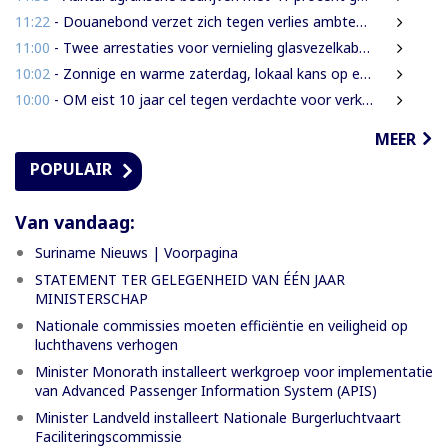
11:22
- Douanebond verzet zich tegen verlies ambtenarenstatus bij wijziging Wet Belastingdienst
11:00
- Twee arrestaties voor vernieling glasvezelkabels Telesur; maskers en kabelknipper gevonden
10:02
- Zonnige en warme zaterdag, lokaal kans op een bui
10:00
- OM eist 10 jaar cel tegen verdachte voor verkrachting, vrijheidsberoving en mishandeling
MEER
POPULAIR
Van vandaag:
Suriname Nieuws | Voorpagina
STATEMENT TER GELEGENHEID VAN ÉÉN JAAR
MINISTERSCHAP
Nationale commissies moeten efficiëntie en veiligheid op
luchthavens verhogen
Minister Monorath installeert werkgroep voor implementatie
van Advanced Passenger Information System (APIS)
Minister Landveld installeert Nationale Burgerluchtvaart
Faciliteringscommissie