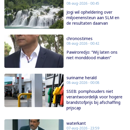
08-aug-2026 - 00:45
Jogi wil opheldering over
miljoenensteun aan SLM en
de resultaten daarvan
chronostimes
08-aug-2026 - 00:42
Pawiroredjo: “Wij laten ons
niet monddood maken”
suriname herald
08-aug-2026 - 00:08
SSEB: pomphouders niet
verantwoordelijk voor hogere
brandstofprijs bij afschaffing
prijscap
waterkant
07-aug-2026 - 23:59