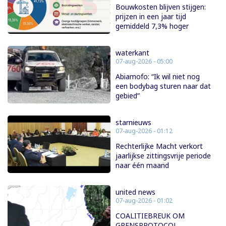
Bouwkosten blijven stijgen:
prijzen in een jaar tijd
gemiddeld 7,3% hoger
waterkant
07-aug-2026 - 05:00
Abiamofo: “Ik wil niet nog
een bodybag sturen naar dat
gebied”
starnieuws
07-aug-2026 - 01:12
Rechterlijke Macht verkort
jaarlijkse zittingsvrije periode
naar één maand
united news
07-aug-2026 - 01:02
COALITIEBREUK OM
GRENSPROTOCOL