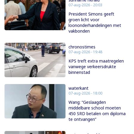
07-aug-2026 - 20:03
President Simons geeft
groen licht voor
loononderhandelingen met
vakbonden
chronostimes
07-aug-2026 - 19:48
KPS treft extra maatregelen
vanwege verkeersdrukte
binnenstad
waterkant
07-aug-2026 - 18:00
Wang: “Geslaagden
middelbare school moeten
450 SRD betalen om diploma
te ontvangen”