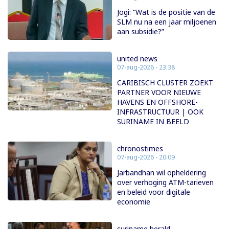
Jogi: “Wat is de positie van de
SLM nu na een jaar miljoenen
aan subsidie?”
united news
07-aug-2026 - 23:38
CARIBISCH CLUSTER ZOEKT
PARTNER VOOR NIEUWE
HAVENS EN OFFSHORE-
INFRASTRUCTUUR | OOK
SURINAME IN BEELD
chronostimes
07-aug-2026 - 20:09
Jarbandhan wil opheldering
over verhoging ATM-tarieven
en beleid voor digitale
economie
suriname herald