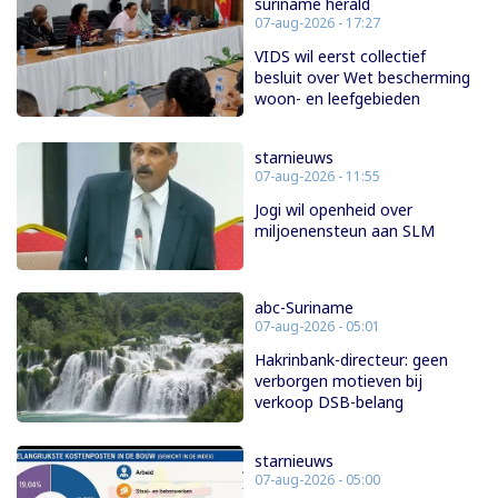
suriname herald
07-aug-2026 - 17:27
VIDS wil eerst collectief
besluit over Wet bescherming
woon- en leefgebieden
starnieuws
07-aug-2026 - 11:55
Jogi wil openheid over
miljoenensteun aan SLM
abc-Suriname
07-aug-2026 - 05:01
Hakrinbank-directeur: geen
verborgen motieven bij
verkoop DSB-belang
starnieuws
07-aug-2026 - 05:00