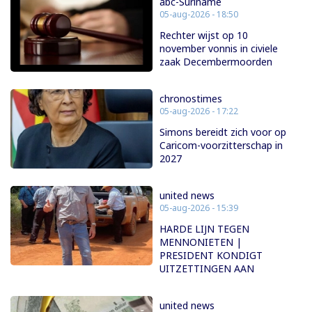
abc-Suriname
05-aug-2026 - 18:50
Rechter wijst op 10
november vonnis in civiele
zaak Decembermoorden
chronostimes
05-aug-2026 - 17:22
Simons bereidt zich voor op
Caricom-voorzitterschap in
2027
united news
05-aug-2026 - 15:39
HARDE LIJN TEGEN
MENNONIETEN |
PRESIDENT KONDIGT
UITZETTINGEN AAN
united news