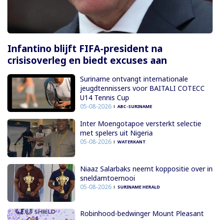
Infantino blijft FIFA-president na
crisisoverleg en biedt excuses aan
Suriname ontvangt internationale
jeugdtennissers voor BAITALI COTECC
U14 Tennis Cup
05-08-2026
ABC-SURINAME
Inter Moengotapoe versterkt selectie
met spelers uit Nigeria
05-08-2026
WATERKANT
Niaaz Salarbaks neemt koppositie over in
sneldamtoernooi
05-08-2026
SURINAME HERALD
Robinhood-bedwinger Mount Pleasant