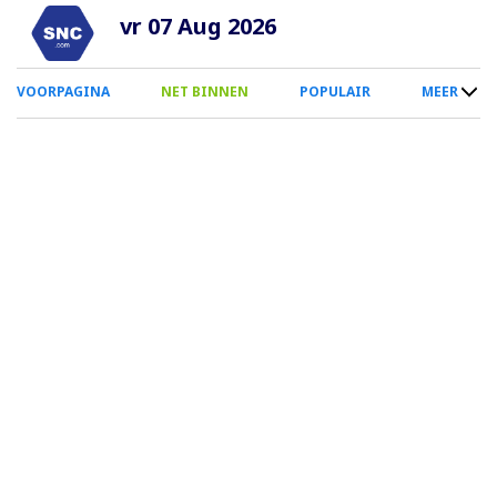
Overslaan
vr 07 Aug 2026
en
naar
0
VOORPAGINA
NET BINNEN
POPULAIR
MEER
de
Smartphone
inhoud
Menu
gaan