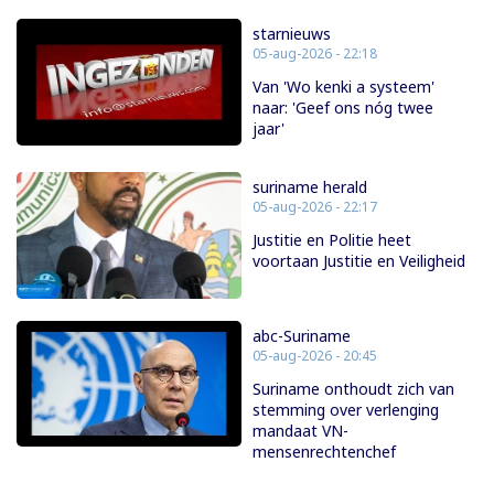
starnieuws
05-aug-2026 - 22:18
Van 'Wo kenki a systeem'
naar: 'Geef ons nóg twee
jaar'
suriname herald
05-aug-2026 - 22:17
Justitie en Politie heet
voortaan Justitie en Veiligheid
abc-Suriname
05-aug-2026 - 20:45
Suriname onthoudt zich van
stemming over verlenging
mandaat VN-
mensenrechtenchef