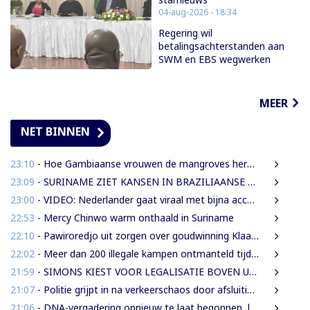
04-aug-2026 - 18:34
Regering wil
betalingsachterstanden aan
SWM en EBS wegwerken
MEER
NET BINNEN
23:10
- Hoe Gambiaanse vrouwen de mangroves herstellen die Banjul beschermen
23:09
- SURINAME ZIET KANSEN IN BRAZILIAANSE RADARTECHNOLOGIE VOOR GRENSBEWAKING EN VEILIGHEID
23:00
- VIDEO: Nederlander gaat viraal met bijna accentloze versie van Damaru’s ‘Mi Rowsu’
22:53
- Mercy Chinwo warm onthaald in Suriname
22:10
- Pawiroredjo uit zorgen over goudwinning Klaaskreek en geluidsoverlast
22:02
- Meer dan 200 illegale kampen ontmanteld tijdens operatie bij Moeroekreek
21:59
- SIMONS KIEST VOOR LEGALISATIE BOVEN UITZETTING VAN LANGDURIG VERBLIJVENDE VREEMDELINGEN
21:07
- Politie grijpt in na verkeerschaos door afsluiting Domineestraat
21:06
- DNA-vergadering opnieuw te laat begonnen, leden eisen aanpak laatkomers