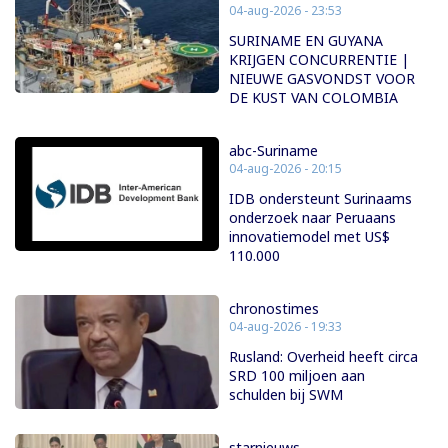
04-aug-2026 - 23:53
SURINAME EN GUYANA
KRIJGEN CONCURRENTIE |
NIEUWE GASVONDST VOOR
DE KUST VAN COLOMBIA
abc-Suriname
04-aug-2026 - 20:15
IDB ondersteunt Surinaams
onderzoek naar Peruaans
innovatiemodel met US$
110.000
chronostimes
04-aug-2026 - 19:33
Rusland: Overheid heeft circa
SRD 100 miljoen aan
schulden bij SWM
starnieuws