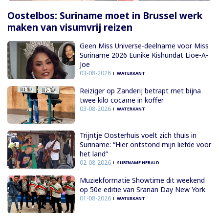
Oostelbos: Suriname moet in Brussel werk
maken van visumvrij reizen
Geen Miss Universe-deelname voor Miss
Suriname 2026 Eunike Kishundat Lioe-A-
Joe
03-08-2026
WATERKANT
Reiziger op Zanderij betrapt met bijna
twee kilo cocaïne in koffer
03-08-2026
WATERKANT
Trijntje Oosterhuis voelt zich thuis in
Suriname: “Hier ontstond mijn liefde voor
het land”
02-08-2026
SURINAME HERALD
Muziekformatie Showtime dit weekend
op 50e editie van Sranan Day New York
01-08-2026
WATERKANT