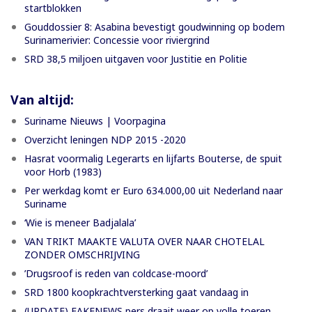
startblokken
Gouddossier 8: Asabina bevestigt goudwinning op bodem
Surinamerivier: Concessie voor riviergrind
SRD 38,5 miljoen uitgaven voor Justitie en Politie
Van altijd:
Suriname Nieuws | Voorpagina
Overzicht leningen NDP 2015 -2020
Hasrat voormalig Legerarts en lijfarts Bouterse, de spuit
voor Horb (1983)
Per werkdag komt er Euro 634.000,00 uit Nederland naar
Suriname
‘Wie is meneer Badjalala’
VAN TRIKT MAAKTE VALUTA OVER NAAR CHOTELAL
ZONDER OMSCHRIJVING
’Drugsroof is reden van coldcase-moord’
SRD 1800 koopkrachtversterking gaat vandaag in
(UPDATE) FAKENEWS pers draait weer op volle toeren