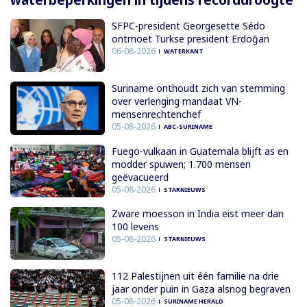
SFPC-president Georgesette Sédo
ontmoet Turkse president Erdoğan
06-08-2026
WATERKANT
Suriname onthoudt zich van stemming
over verlenging mandaat VN-
mensenrechtenchef
05-08-2026
ABC-SURINAME
Fuego-vulkaan in Guatemala blijft as en
modder spuwen; 1.700 mensen
geëvacueerd
05-08-2026
STARNIEUWS
Zware moesson in India eist meer dan
100 levens
05-08-2026
STARNIEUWS
112 Palestijnen uit één familie na drie
jaar onder puin in Gaza alsnog begraven
05-08-2026
SURINAME HERALD