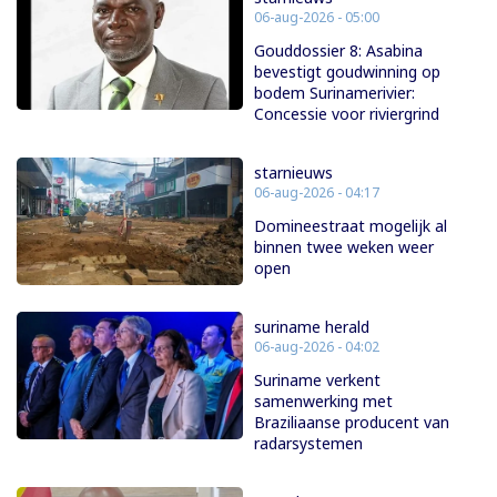
06-aug-2026 - 05:00
Gouddossier 8: Asabina
bevestigt goudwinning op
bodem Surinamerivier:
Concessie voor riviergrind
starnieuws
06-aug-2026 - 04:17
Domineestraat mogelijk al
binnen twee weken weer
open
suriname herald
06-aug-2026 - 04:02
Suriname verkent
samenwerking met
Braziliaanse producent van
radarsystemen