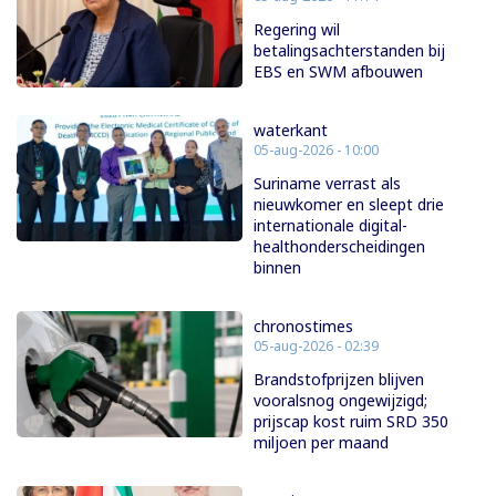
Regering wil
betalingsachterstanden bij
EBS en SWM afbouwen
waterkant
05-aug-2026 - 10:00
Suriname verrast als
nieuwkomer en sleept drie
internationale digital-
healthonderscheidingen
binnen
chronostimes
05-aug-2026 - 02:39
Brandstofprijzen blijven
vooralsnog ongewijzigd;
prijscap kost ruim SRD 350
miljoen per maand