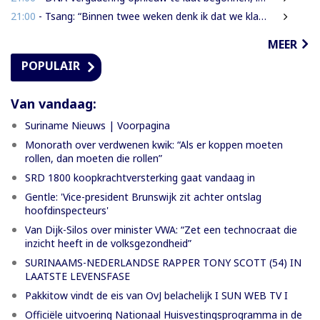
21:00
- Tsang: “Binnen twee weken denk ik dat we klaar moeten zijn met werkzaamheden Domineestraat”
MEER
POPULAIR
Van vandaag:
Suriname Nieuws | Voorpagina
Monorath over verdwenen kwik: “Als er koppen moeten
rollen, dan moeten die rollen”
SRD 1800 koopkrachtversterking gaat vandaag in
Gentle: 'Vice-president Brunswijk zit achter ontslag
hoofdinspecteurs'
Van Dijk-Silos over minister VWA: “Zet een technocraat die
inzicht heeft in de volksgezondheid”
SURINAAMS-NEDERLANDSE RAPPER TONY SCOTT (54) IN
LAATSTE LEVENSFASE
Pakkitow vindt de eis van OvJ belachelijk I SUN WEB TV I
Officiële uitvoering Nationaal Huisvestingsprogramma in de