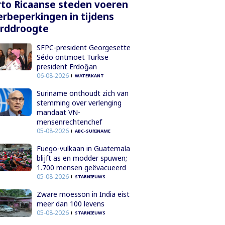
to Ricaanse steden voeren
rbeperkingen in tijdens
orddroogte
SFPC-president Georgesette
Sédo ontmoet Turkse
president Erdoğan
06-08-2026
WATERKANT
Suriname onthoudt zich van
stemming over verlenging
mandaat VN-
mensenrechtenchef
05-08-2026
ABC-SURINAME
Fuego-vulkaan in Guatemala
blijft as en modder spuwen;
1.700 mensen geëvacueerd
05-08-2026
STARNIEUWS
Zware moesson in India eist
meer dan 100 levens
05-08-2026
STARNIEUWS