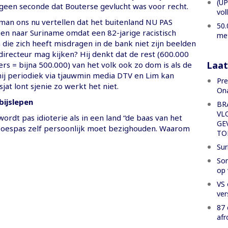
(UP
geen seconde dat Bouterse gevlucht was voor recht.
vol
man ons nu vertellen dat het buitenland NU PAS
50.
ken naar Suriname omdat een 82-jarige racistisch
met
die zich heeft misdragen in de bank niet zijn beelden
irecteur mag kijken? Hij denkt dat de rest (600.000
Laat
rs = bijna 500.000) van het volk ook zo dom is als de
hij periodiek via tjauwmin media DTV en Lim kan
Pre
jat lont sjenie zo werkt het niet.
Ona
bijslepen
BR
VL
ordt pas idioterie als in een land “de baas van het
GE
poespas zelf persoonlijk moet bezighouden. Waarom
TO
Sur
Som
op 
VS 
ver
87 
afr