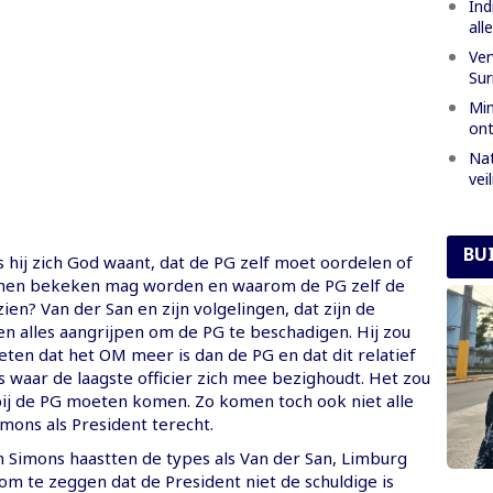
Ind
all
Ver
Sur
Min
ont
Nat
vei
BU
s hij zich God waant, dat de PG zelf moet oordelen of
men bekeken mag worden en waarom de PG zelf de
en? Van der San en zijn volgelingen, dat zijn de
en alles aangrijpen om de PG te beschadigen. Hij zou
ten dat het OM meer is dan de PG en dat dit relatief
 is waar de laagste officier zich mee bezighoudt. Het zou
bij de PG moeten komen. Zo komen toch ook niet alle
Simons als President terecht.
n Simons haastten de types als Van der San, Limburg
om te zeggen dat de President niet de schuldige is