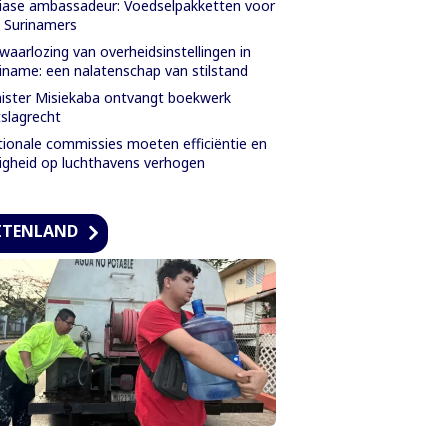
iase ambassadeur: Voedselpakketten voor
e Surinamers
waarlozing van overheidsinstellingen in
iname: een nalatenschap van stilstand
ister Misiekaba ontvangt boekwerk
slagrecht
ionale commissies moeten efficiëntie en
ligheid op luchthavens verhogen
ITENLAND