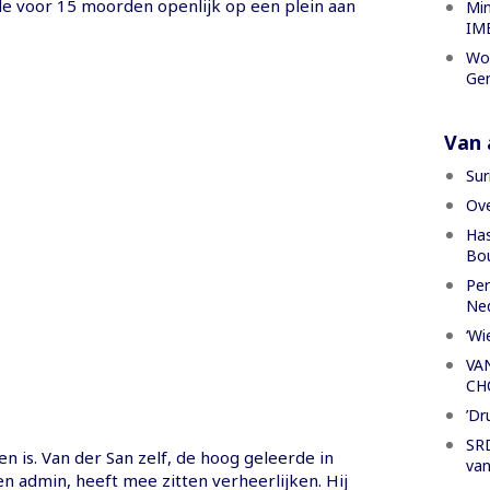
e voor 15 moorden openlijk op een plein aan
Min
IME
Wor
Gen
Van a
Sur
Ove
Has
Bou
Per
Ned
‘Wi
VA
CH
’Dr
SRD
en is. Van der San zelf, de hoog geleerde in
van
n admin, heeft mee zitten verheerlijken. Hij