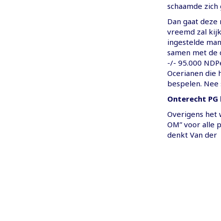
schaamde zich 
Dan gaat deze 
vreemd zal kij
ingestelde man 
samen met de d
-/- 95.000 NDPe
Ocerianen die 
bespelen. Nee s
Onterecht PG 
Overigens het w
OM” voor alle 
denkt Van der