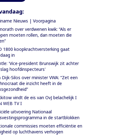
vandaag:
iname Nieuws | Voorpagina
orath over verdwenen kwik: “Als er
pen moeten rollen, dan moeten die
len”
 1800 koopkrachtversterking gaat
daag in
tle: 'Vice-president Brunswijk zit achter
slag hoofdinspecteurs'
 Dijk-Silos over minister VWA: “Zet een
hnocraat die inzicht heeft in de
ksgezondheid”
kitow vindt de eis van OvJ belachelijk I
N WEB TV I
iciële uitvoering Nationaal
svestingsprogramma in de startblokken
ionale commissies moeten efficiëntie en
ligheid op luchthavens verhogen