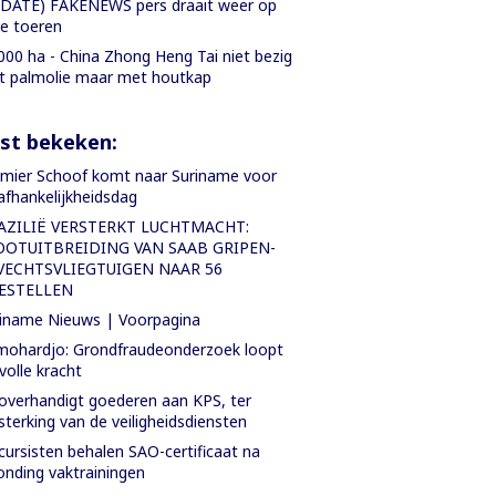
DATE) FAKENEWS pers draait weer op
le toeren
000 ha - China Zhong Heng Tai niet bezig
 palmolie maar met houtkap
st bekeken:
mier Schoof komt naar Suriname voor
fhankelijkheidsdag
AZILIË VERSTERKT LUCHTMACHT:
OOTUITBREIDING VAN SAAB GRIPEN-
VECHTSVLIEGTUIGEN NAAR 56
ESTELLEN
iname Nieuws | Voorpagina
ohardjo: Grondfraudeonderzoek loopt
volle kracht
overhandigt goederen aan KPS, ter
sterking van de veiligheidsdiensten
cursisten behalen SAO-certificaat na
onding vaktrainingen