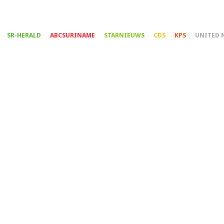
Overslaan
en
naar
SR-HERALD
ABCSURINAME
STARNIEUWS
CDS
KPS
UNITED 
de
inhoud
gaan