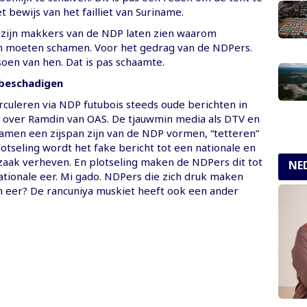
het bewijs van het failliet van Suriname.
 zijn makkers van de NDP laten zien waarom
h moeten schamen. Voor het gedrag van de NDPers.
oen van hen. Dat is pas schaamte.
beschadigen
rculeren via NDP futubois steeds oude berichten in
e over Ramdin van OAS. De tjauwmin media als DTV en
samen een zijspan zijn van de NDP vormen, “tetteren”
lotseling wordt het fake bericht tot een nationale en
 zaak verheven. En plotseling maken de NDPers dit tot
NE
ationale eer. Mi gado. NDPers die zich druk maken
n eer? De rancuniya muskiet heeft ook een ander