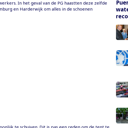
Puer
rkers. In het geval van de PG haastten deze zelfde
wate
imburg en Harderwijk om alles in de schoenen
rec
onlijk te schuiven. Dit is pas een reden om de tent te