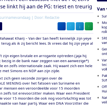
se linkt hij aan de PG: triest en treurig
Van 
Sur
surinamevandaag | Door: Redactie
Mon
kop
rol
SRD
ahawat Khan) – Van der San heeft kennelijk zijn yeye
van
terug als ik zij bericht lees. Ik vrees dat hij zijn yeye al
Gen
ont
 zijn eigen brutale en arrogante optreden (jaja hij
Van
 bezig in de bank naar zeggen van een aanwezige*)
tec
le en zelfs internationale zaak. Hij waant zich een hele
vol
e met Simons en NDP aan zijn zijde.
Pak
t zich geen seconde zorgen over de
SU
E MENING over het fatsoen van Suriname en
Off
ar mensen een veroordeelde voor 15 moorden
Hui
en zelfs tot erevoorzitter maken. Waar een President
Nat
e voor 15 moorden die ook nog voortvluchtig was tot
vei
maakte van haar partij. Waar een DNA Voorzitter die