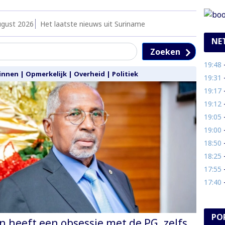
ugust 2026
Het laatste nieuws uit Suriname
NE
Zoeken
19:48
- O
innen
|
Opmerkelijk
|
Overheid
|
Politiek
19:31
- 
19:17
- 
19:12
-
19:05
- V
19:00
- 
18:50
-
18:25
- 
17:55
- 
17:40
- 
PO
n heeft een obsessie met de PG, zelfs