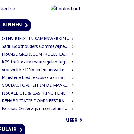
T BINNEN
TNV BIEDT IN SAMENWERKING MET HAAR INTERNATIONALE PARTNERS 200 GRATIS STUDIEBEURZEN AAN TECHNISCH TALENT
Sadi: Boothouders Commewijne zijn desperate, wachten 6 jaren op tariefaanpassing
FRANSE GRENSCONTROLES LANGS MAROWIJNERIVIER WEDEROM FORS AANGESCHERPT
 KPS treft extra maatregelen tegen verkeersdrukte binnenstad
rouwelijke DNA-leden hervatten werk en eisen strengere gedragsregels na uitlating Van Samson
Ministerie biedt excuses aan na onterechte beschuldigingen tegen IMEAO 2-directeur
 GOUDAUTORITEIT IN DE MAAK VOOR MEER ORDENING EN INKOMSTEN
FISCALE OIL & GAS “RING FENCE” OR “NO RING FENCE”? THAT IS THE QUESTION!
REHABILITATIE DOMINEESTRAAT GEHALVEERD TOT TWEE WEKEN NA ERNSTIGE VERKEERSCHAOS
Excuses Onderwijs na ongefundeerde beschuldigingen directeur IMEAO 2
MEER
PULAIR