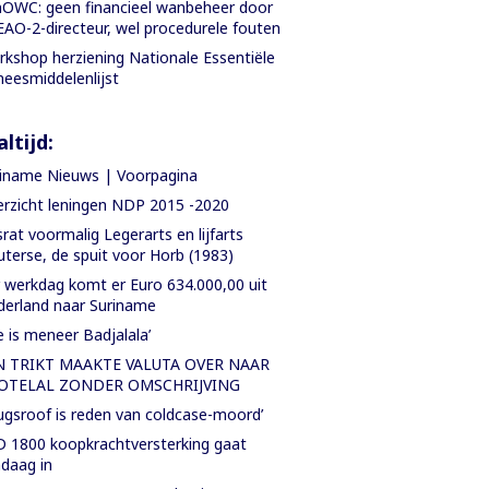
OWC: geen financieel wanbeheer door
AO-2-directeur, wel procedurele fouten
kshop herziening Nationale Essentiële
eesmiddelenlijst
ltijd:
iname Nieuws | Voorpagina
rzicht leningen NDP 2015 -2020
rat voormalig Legerarts en lijfarts
terse, de spuit voor Horb (1983)
 werkdag komt er Euro 634.000,00 uit
erland naar Suriname
e is meneer Badjalala’
N TRIKT MAAKTE VALUTA OVER NAAR
OTELAL ZONDER OMSCHRIJVING
ugsroof is reden van coldcase-moord’
 1800 koopkrachtversterking gaat
daag in