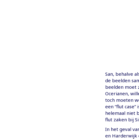
San, behalve al
de beelden sa
beelden moet zi
Ocerianen, will
toch moeten we
een “flut case”
helemaal niet 
flut zaken bij 
In het geval va
en Harderwijk 