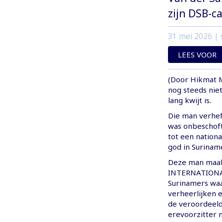
zijn DSB-ca
31 mei 2026
| 
LEES VOOR
(Door Hikmat M
nog steeds niet 
lang kwijt is.
Die man verheft
was onbeschoft
tot een nationa
god in Surinam
Deze man maak
INTERNATIONAL
Surinamers wa
verheerlijken 
de veroordeeld
erevoorzitter 