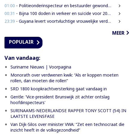
01:00
- Politieonderinspecteur en bestuurder gewond nadat auto over de kop slaat
00:31
- Bijna 100 doden in verkeer en suïcide voor 2026 is veel te veel’, zegt Lau
23:39
- Guyana levert voortvluchtige vrouwelijke verdachte in mensenhandel uit aan Suriname
MEER
POPULAIR
Van vandaag:
Suriname Nieuws | Voorpagina
Monorath over verdwenen kwik: “Als er koppen moeten
rollen, dan moeten die rollen”
SRD 1800 koopkrachtversterking gaat vandaag in
Gentle: 'Vice-president Brunswijk zit achter ontslag
hoofdinspecteurs'
SURINAAMS-NEDERLANDSE RAPPER TONY SCOTT (54) IN
LAATSTE LEVENSFASE
Van Dijk-Silos over minister VWA: “Zet een technocraat die
inzicht heeft in de volksgezondheid”