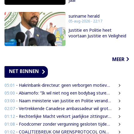
jaar'
suriname herald
05-aug-2026 - 22:17
Justitie en Politie heet
voortaan Justitie en Veiligheid
MEER
NET BINNEN
05:01
- Hakrinbank-directeur: geen verborgen motieven bij verkoop DSB-belang
05:00
- Abiamofo: “Ik wil niet nog een bodybag sturen naar dat gebied”
03:00
- Naam ministerie van Justitie en Politie verandert naar Justitie en Veiligheid
02:07
- Vertrekkende Canadese ambassadeur wil grotere rol voor Canada in Suriname
01:12
- Rechterlijke Macht verkort jaarlijkse zittingsvrije periode naar één maand
01:08
- Foodcorner zonder vergunning gesloten tijdens derde dag integrale controles
01:02
- COALITIEBREUK OM GRENSPROTOCOL ONWAARSCHIJNLIJK