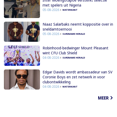
Inter Moengotapoe versterkt selectie
met spelers uit Nigeria
05-08-2026
WATERKANT
Niaaz Salarbaks neemt koppositie over in
sneldamtoernooi
05-08-2026
SURINAME HERALD
Robinhood-bedwinger Mount Pleasant
wint CFU Club Shield
04-08-2026
SURINAME HERALD
Edgar Davids wordt ambassadeur van SV
Coronie Boys en zet netwerk in voor
clubontwikkeling
04-08-2026
WATERKANT
MEER