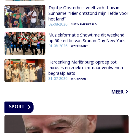
Trijntje Oosterhuis voelt zich thuis in
Suriname: “Hier ontstond mijn liefde voor
het land”
02-08-2026
SURINAME HERALD
Muziekformatie Showtime dit weekend
op 50e editie van Sranan Day New York
01-08-2026
WATERKANT
Herdenking Mariënburg: oproep tot
excuses en zoektocht naar verdwenen
begraafplaats
31-07-2026
WATERKANT
MEER
SPORT