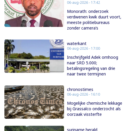
06-aug-2026 - 17:42
Monorath: onderzoek
verdwenen kwik duurt voort,
meeste politiebureaus
zonder camera’s
waterkant
06-aug-2026 - 17:00
Inschrijfgeld Adek omhoog
naar SRD 5.000;
betalingsregeling van drie
naar twee termijnen
chronostimes
06-aug-2026 - 16:10
Mogelijke chemische lekkage
bij Grassalco onderzocht als
oorzaak vissterfte
suriname herald