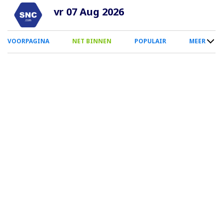
Overslaan
vr 07 Aug 2026
en
naar
0
VOORPAGINA
NET BINNEN
POPULAIR
MEER
de
Smartphone
inhoud
Menu
gaan