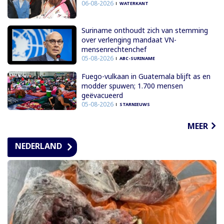
06-08-2026
WATERKANT
Suriname onthoudt zich van stemming
over verlenging mandaat VN-
mensenrechtenchef
05-08-2026
ABC-SURINAME
Fuego-vulkaan in Guatemala blijft as en
modder spuwen; 1.700 mensen
geëvacueerd
05-08-2026
STARNIEUWS
MEER
NEDERLAND