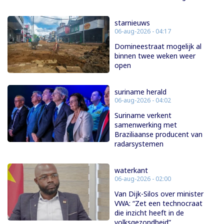
starnieuws
06-aug-2026 - 04:17
Domineestraat mogelijk al
binnen twee weken weer
open
suriname herald
06-aug-2026 - 04:02
Suriname verkent
samenwerking met
Braziliaanse producent van
radarsystemen
waterkant
06-aug-2026 - 02:00
Van Dijk-Silos over minister
VWA: “Zet een technocraat
die inzicht heeft in de
volksgezondheid”