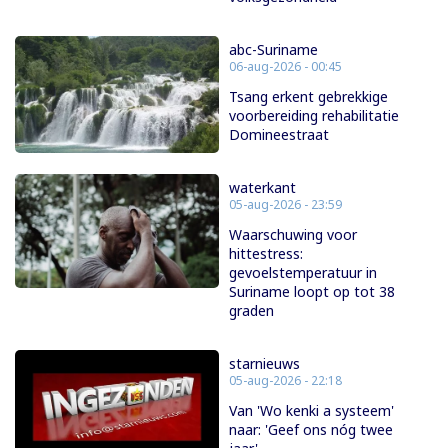
abc-Suriname
06-aug-2026 - 00:45
Tsang erkent gebrekkige
voorbereiding rehabilitatie
Domineestraat
waterkant
05-aug-2026 - 23:59
Waarschuwing voor
hittestress:
gevoelstemperatuur in
Suriname loopt op tot 38
graden
starnieuws
05-aug-2026 - 22:18
Van 'Wo kenki a systeem'
naar: 'Geef ons nóg twee