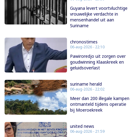
Guyana levert voortvluchtige
vrouwelijke verdachte in
mensenhandel uit aan
Suriname
chronostimes
06-aug-2026 - 22:10
Pawiroredjo uit zorgen over
goudwinning Klaaskreek en
geluidsoverlast
suriname herald
06-aug-2026 - 22:02
Meer dan 200 illegale kampen
ontmanteld tijdens operatie
bij Moeroekreek
united news
06-aug-2026 - 21:59