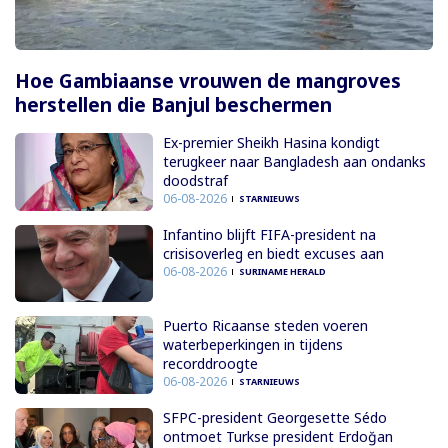
Hoe Gambiaanse vrouwen de mangroves
herstellen die Banjul beschermen
Ex-premier Sheikh Hasina kondigt
terugkeer naar Bangladesh aan ondanks
doodstraf
06-08-2026
STARNIEUWS
Infantino blijft FIFA-president na
crisisoverleg en biedt excuses aan
06-08-2026
SURINAME HERALD
Puerto Ricaanse steden voeren
waterbeperkingen in tijdens
recorddroogte
06-08-2026
STARNIEUWS
SFPC-president Georgesette Sédo
ontmoet Turkse president Erdoğan