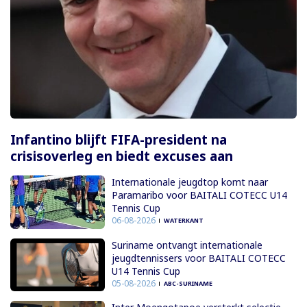
Infantino blijft FIFA-president na
crisisoverleg en biedt excuses aan
Internationale jeugdtop komt naar
Paramaribo voor BAITALI COTECC U14
Tennis Cup
06-08-2026
WATERKANT
Suriname ontvangt internationale
jeugdtennissers voor BAITALI COTECC
U14 Tennis Cup
05-08-2026
ABC-SURINAME