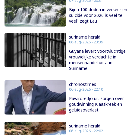
07-aug-2026 - 00:31
Bijna 100 doden in verkeer en
suïcide voor 2026 is veel te
veel’, zegt Lau
suriname herald
06-aug-2026 - 23:39
Guyana levert voortvluchtige
vrouwelijke verdachte in
mensenhandel uit aan
Suriname
chronostimes
06-aug-2026 - 22:10
Pawiroredjo uit zorgen over
goudwinning Klaaskreek en
geluidsoverlast
suriname herald
06-aug-2026 - 22:02