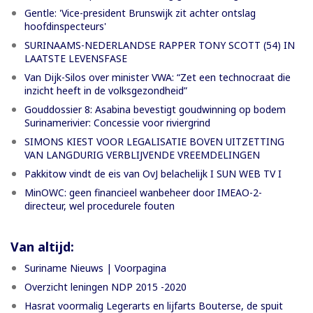
Gentle: 'Vice-president Brunswijk zit achter ontslag
hoofdinspecteurs'
SURINAAMS-NEDERLANDSE RAPPER TONY SCOTT (54) IN
LAATSTE LEVENSFASE
Van Dijk-Silos over minister VWA: “Zet een technocraat die
inzicht heeft in de volksgezondheid”
Gouddossier 8: Asabina bevestigt goudwinning op bodem
Surinamerivier: Concessie voor riviergrind
SIMONS KIEST VOOR LEGALISATIE BOVEN UITZETTING
VAN LANGDURIG VERBLIJVENDE VREEMDELINGEN
Pakkitow vindt de eis van OvJ belachelijk I SUN WEB TV I
MinOWC: geen financieel wanbeheer door IMEAO-2-
directeur, wel procedurele fouten
Van altijd:
Suriname Nieuws | Voorpagina
Overzicht leningen NDP 2015 -2020
Hasrat voormalig Legerarts en lijfarts Bouterse, de spuit