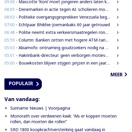
09:00
- Mascotte ‘Koni’ moet jongeren anders laten kijken naar Surinaamse houtsector
08:05
- Denemarken in actie tegen AI: scholieren moeten extra mondelinge examens doen
08:03
- Politieke overgangsgesprekken Venezuela beginnen zonder Machado
07:00
- Echtpaar Bhikhie-Joemanbaks 60 jaar getrouwd
06:48
- Politie neemt extra verkeersmaatregelen rond afgesloten Domineestraat
05:59
- Column: Banken zetten met hogere ATM-tarieven digitale economie op achterstand
05:03
- Abiamofo: ontruiming goudzoekers nodig na dodelijke risico’s in Moeroekreek en 21 Bergi
05:01
- Hakrinbank-directeur: geen verborgen motieven bij verkoop DSB-belang
05:00
- Bouwkosten blijven stijgen: prijzen in een jaar tijd gemiddeld 7,3% hoger
MEER
POPULAIR
Van vandaag:
Suriname Nieuws | Voorpagina
Monorath over verdwenen kwik: “Als er koppen moeten
rollen, dan moeten die rollen”
SRD 1800 koopkrachtversterking gaat vandaag in