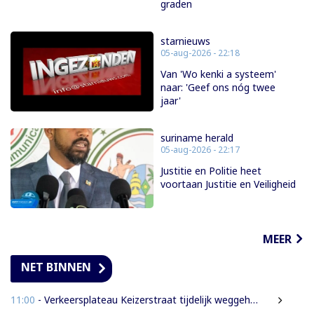
graden
starnieuws
05-aug-2026 - 22:18
Van 'Wo kenki a systeem'
naar: 'Geef ons nóg twee
jaar'
suriname herald
05-aug-2026 - 22:17
Justitie en Politie heet
voortaan Justitie en Veiligheid
MEER
NET BINNEN
11:00
- Verkeersplateau Keizerstraat tijdelijk weggehaald vanwege chaos rond Domineestraat