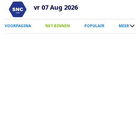
Overslaan
vr 07 Aug 2026
en
naar
0
VOORPAGINA
NET BINNEN
POPULAIR
MEER
de
Smartphone
inhoud
Menu
gaan