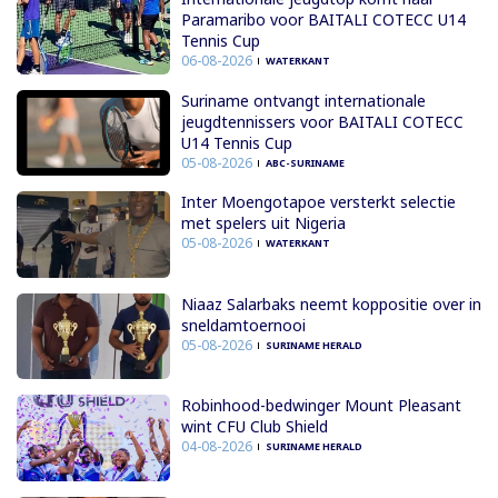
Paramaribo voor BAITALI COTECC U14
Tennis Cup
06-08-2026
WATERKANT
Suriname ontvangt internationale
jeugdtennissers voor BAITALI COTECC
U14 Tennis Cup
05-08-2026
ABC-SURINAME
Inter Moengotapoe versterkt selectie
met spelers uit Nigeria
05-08-2026
WATERKANT
Niaaz Salarbaks neemt koppositie over in
sneldamtoernooi
05-08-2026
SURINAME HERALD
Robinhood-bedwinger Mount Pleasant
wint CFU Club Shield
04-08-2026
SURINAME HERALD