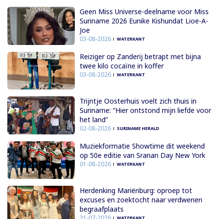
Geen Miss Universe-deelname voor Miss
Suriname 2026 Eunike Kishundat Lioe-A-
Joe
03-08-2026
WATERKANT
Reiziger op Zanderij betrapt met bijna
twee kilo cocaïne in koffer
03-08-2026
WATERKANT
Trijntje Oosterhuis voelt zich thuis in
Suriname: “Hier ontstond mijn liefde voor
het land”
02-08-2026
SURINAME HERALD
Muziekformatie Showtime dit weekend
op 50e editie van Sranan Day New York
01-08-2026
WATERKANT
Herdenking Mariënburg: oproep tot
excuses en zoektocht naar verdwenen
begraafplaats
31-07-2026
WATERKANT