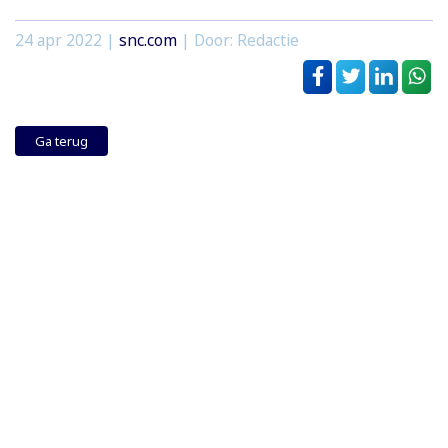
24 apr 2022
|
snc.com
| Door: Redactie
Ga terug