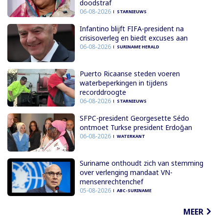
doodstraf
06-08-2026
STARNIEUWS
Infantino blijft FIFA-president na
crisisoverleg en biedt excuses aan
06-08-2026
SURINAME HERALD
Puerto Ricaanse steden voeren
waterbeperkingen in tijdens
recorddroogte
06-08-2026
STARNIEUWS
SFPC-president Georgesette Sédo
ontmoet Turkse president Erdoğan
06-08-2026
WATERKANT
Suriname onthoudt zich van stemming
over verlenging mandaat VN-
mensenrechtenchef
05-08-2026
ABC-SURINAME
MEER