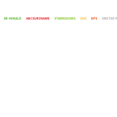
Overslaan
en
naar
SR-HERALD
ABCSURINAME
STARNIEUWS
CDS
KPS
UNITED 
de
inhoud
gaan