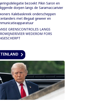
eringsdelegatie bezoekt Pikin Saron en
iggende dorpen langs de Saramaccarivier
oners Kalebaskreek onderscheppen
tenlanders met illegaal geweer en
mmunicatieapparatuur
ANSE GRENSCONTROLES LANGS
ROWIJNERIVIER WEDEROM FORS
NGESCHERPT
ITENLAND