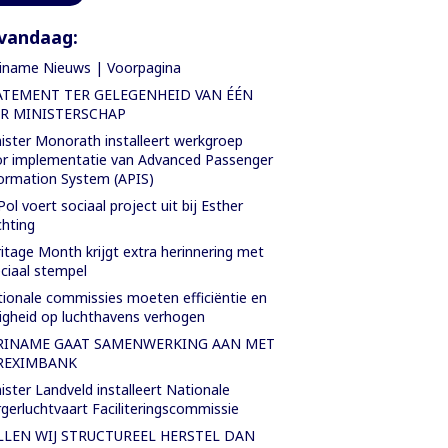
vandaag:
iname Nieuws | Voorpagina
ATEMENT TER GELEGENHEID VAN ÉÉN
AR MINISTERSCHAP
ister Monorath installeert werkgroep
r implementatie van Advanced Passenger
ormation System (APIS)
Pol voert sociaal project uit bij Esther
chting
itage Month krijgt extra herinnering met
ciaal stempel
ionale commissies moeten efficiëntie en
ligheid op luchthavens verhogen
RINAME GAAT SAMENWERKING AAN MET
REXIMBANK
ister Landveld installeert Nationale
gerluchtvaart Faciliteringscommissie
LLEN WIJ STRUCTUREEL HERSTEL DAN