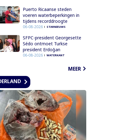
Puerto Ricaanse steden
voeren waterbeperkingen in
tijdens recorddroogte
06-08-2026
STARNIEUWS
SFPC-president Georgesette
Sédo ontmoet Turkse
president Erdoğan
06-08-2026
WATERKANT
MEER
DERLAND