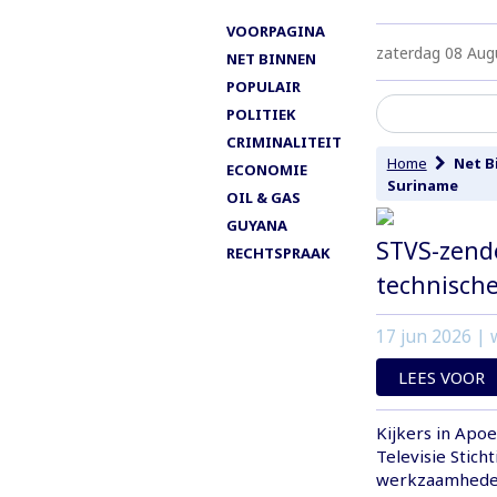
VOORPAGINA
zaterdag 08 Aug
NET BINNEN
POPULAIR
POLITIEK
CRIMINALITEIT
Home
Net B
ECONOMIE
Suriname
OIL & GAS
GUYANA
STVS-zende
RECHTSPRAAK
technisch
17 jun 2026
| w
LEES VOOR
Kijkers in Apo
Televisie Stich
werkzaamheden 