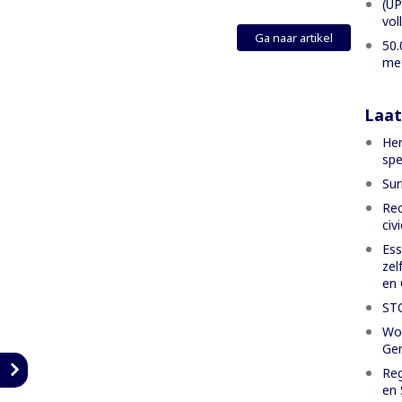
(UP
vol
Ga naar artikel
50.
met
Laat
Her
spe
Sur
Rec
civ
Ess
zel
en 
ST
Wor
Gen
n
Reg
en