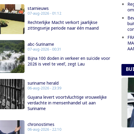
Reg
starnieuws
oml
07-aug-2026 - 01:12
Bew
Rechterlijke Macht verkort jaarlijkse
bui
zittingsvrije periode naar één maand
co
FR
MA
abc-Suriname
AA
07-aug-2026 - 00:31
Bijna 100 doden in verkeer en suïcide voor
2026 is veel te veel’, zegt Lau
BU
suriname herald
06-aug-2026 - 23:39
Guyana levert voortvluchtige vrouwelijke
verdachte in mensenhandel uit aan
Suriname
chronostimes
06-aug-2026 - 22:10