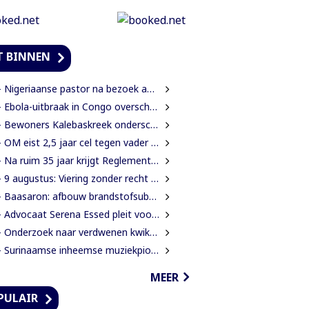
T BINNEN
Nigeriaanse pastor na bezoek aan president Simons: ‘Toename van rijkdom in Suriname’
 Ebola-uitbraak in Congo overschrijdt 4.000 gevallen
ewoners Kalebaskreek onderscheppen buitenlanders met illegaal geweer en communicatieapparatuur
OM eist 2,5 jaar cel tegen vader voor mishandeling en verwaarlozing van gezin
Na ruim 35 jaar krijgt Reglement van Orde DNA grondige herziening
 9 augustus: Viering zonder recht is een lege ceremonie
Baasaron: afbouw brandstofsubsidie op termijn onvermijdelijk
Advocaat Serena Essed pleit voor derde beroepsinstantie onder gezag van CCJ
 Onderzoek naar verdwenen kwik nog altijd zonder resultaat
Surinaamse inheemse muziekpionier Kariñha Basi krijgt oeuvreprijs in Rotterdam
MEER
PULAIR