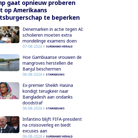
mp gaat opnieuw proberen
t op Amerikaans
tsburgerschap te beperken
Denemarken in actie tegen AI:
scholieren moeten extra
mondelinge examens doen
07-08-2026
SURINAME HERALD
Hoe Gambiaanse vrouwen de
mangroves herstellen die
Banjul beschermen
06-08-2026
STARNIEUWS
Ex-premier Sheikh Hasina
kondigt terugkeer naar
Bangladesh aan ondanks
doodstraf
06-08-2026
STARNIEUWS
Infantino blijft FIFA-president
na crisisoverleg en biedt
excuses aan
06-08-2026
SURINAME HERALD