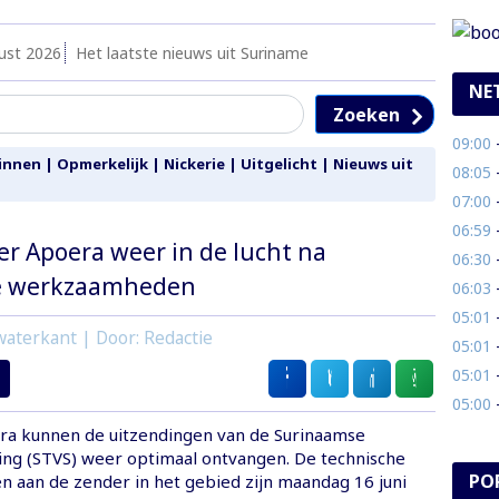
ust 2026
Het laatste nieuws uit Suriname
NE
Zoeken
09:00
- 
innen
|
Opmerkelijk
|
Nickerie
|
Uitgelicht
|
Nieuws uit
08:05
-
07:00
- B
06:59
- 
r Apoera weer in de lucht na
06:30
- 
e werkzaamheden
06:03
-
05:01
- 
aterkant | Door: Redactie
05:01
- 
05:01
-
05:00
- 
era kunnen de uitzendingen van de Surinaamse
ting (STVS) weer optimaal ontvangen. De technische
PO
aan de zender in het gebied zijn maandag 16 juni