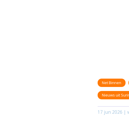
Net Binnen
Nieuws uit Sur
17 jun 2026
| w