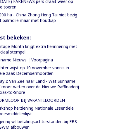
DATE) FAKENEWS pers draait weer op
le toeren
000 ha - China Zhong Heng Tai niet bezig
 palmolie maar met houtkap
st bekeken:
itage Month krijgt extra herinnering met
ciaal stempel
iname Nieuws | Voorpagina
hter wijst op 10 november vonnis in
iele zaak Decembermoorden
ay I: Van Zee naar Land - Wat Suriname
f moet weten over de Nieuwe Raffinaderij
Gas-to-Shore
ORMLOOP BIJ VAKANTIEOORDEN
kshop herziening Nationale Essentiële
eesmiddelenlijst
ering wil betalingsachterstanden bij EBS
 SWM afbouwen