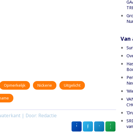
GA
TR
Gro
Nu
Van a
Sur
Ove
Has
Bou
Per
Ned
Opmerkelijk
Nickerie
Uitgelicht
‘Wi
iname
VA
CH
’Dr
aterkant | Door: Redactie
SRD
van