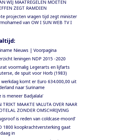
AN WIJ MAATREGELEN MOETEN
EFFEN ZEGT RAMDIEN
te projecten vragen tijd zegt minister
rmohamed van OW I SUN WEB TV I
ltijd:
iname Nieuws | Voorpagina
rzicht leningen NDP 2015 -2020
rat voormalig Legerarts en lijfarts
terse, de spuit voor Horb (1983)
 werkdag komt er Euro 634.000,00 uit
erland naar Suriname
e is meneer Badjalala’
N TRIKT MAAKTE VALUTA OVER NAAR
OTELAL ZONDER OMSCHRIJVING
ugsroof is reden van coldcase-moord’
 1800 koopkrachtversterking gaat
daag in