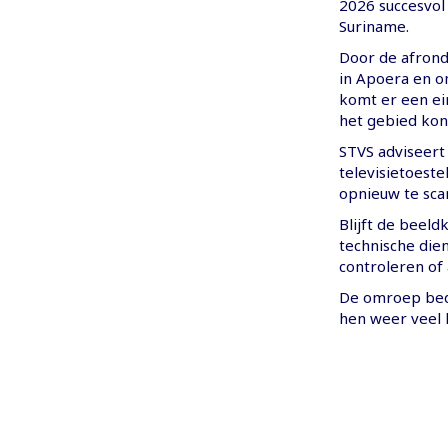
2026 succesvol
Suriname.
Door de afrond
in Apoera en o
komt er een ei
het gebied kon
STVS adviseert
televisietoest
opnieuw te sca
Blijft de beeld
technische dien
controleren of 
De omroep beda
hen weer veel k