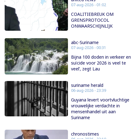
07-aug-2026 - 01:02
COALITIEBREUK OM
GRENSPROTOCOL
ONWAARSCHIJNLIJK
abc-Suriname
07-aug-2026 - 00:31
Bijna 100 doden in verkeer en
suïcide voor 2026 is veel te
veel’, zegt Lau
suriname herald
06-aug-2026 - 23:39
Guyana levert voortvluchtige
vrouwelijke verdachte in
mensenhandel uit aan
Suriname
chronostimes