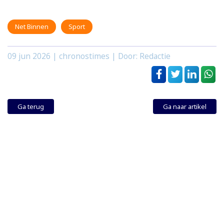
Net Binnen
Sport
09 jun 2026
| chronostimes | Door: Redactie
Ga terug
Ga naar artikel