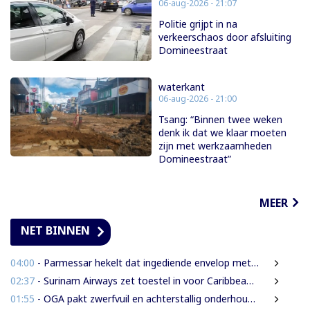
06-aug-2026 - 21:07
Politie grijpt in na
verkeerschaos door afsluiting
Domineestraat
waterkant
06-aug-2026 - 21:00
Tsang: “Binnen twee weken
denk ik dat we klaar moeten
zijn met werkzaamheden
Domineestraat”
MEER
NET BINNEN
04:00
- Parmessar hekelt dat ingediende envelop met vermogensinformatie van DNA-lid vermoedelijk is opengemaakt
02:37
- Surinam Airways zet toestel in voor Caribbean Premier League crickettoernooi
01:55
- OGA pakt zwerfvuil en achterstallig onderhoud gezamenlijk aan