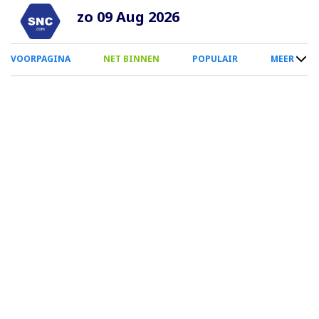
Overslaan
zo 09 Aug 2026
en
naar
0
VOORPAGINA
NET BINNEN
POPULAIR
MEER
de
Smartphone
inhoud
Menu
gaan