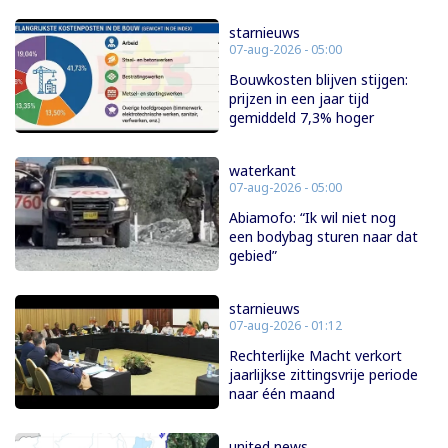
starnieuws
07-aug-2026 - 05:00
Bouwkosten blijven stijgen:
prijzen in een jaar tijd
gemiddeld 7,3% hoger
waterkant
07-aug-2026 - 05:00
Abiamofo: “Ik wil niet nog
een bodybag sturen naar dat
gebied”
starnieuws
07-aug-2026 - 01:12
Rechterlijke Macht verkort
jaarlijkse zittingsvrije periode
naar één maand
united news