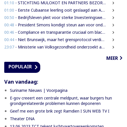
01:10
- STICHTING MULOKOT EN PARTNERS BEZORGD OVER VOORGENOMEN AFKONDIGING 5-KILOMETER-STRAALWET
01:00
- Eerste Cubaanse leerling ooit geslaagd aan A.T. Calorschool
00:50
- Bedrijfsleven pleit voor sterke Investeringswet en onafhankelijke SITA
00:48
- President Simons kondigt steun aan voor onderzoek naar cultureel erfgoed
00:46
- Compliance en transparantie cruciaal om blacklisting te voorkomen.
00:44
- Niet Brunswijk, maar het grensprotocol verdient het debat
23:07
- Ministerie van Volksgezondheid onderzoekt aanbieders van onbewezen middelen tegen nierfalen
MEER
POPULAIR
Van vandaag:
Suriname Nieuws | Voorpagina
E-gov creeert een centrale meldpunt, waar burgers hun
grondgerelateerde problemen kunnen deponeren
Geef me een grote brik zegt Ramdien I SUN WEB TV I
Theater DNA
13 06 2023 TCT tekent luchtvaartovereenkomsten