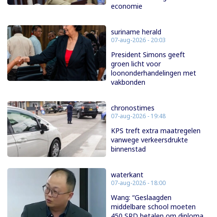
economie
suriname herald
07-aug-2026 - 20:03
President Simons geeft
groen licht voor
loononderhandelingen met
vakbonden
chronostimes
07-aug-2026 - 19:48
KPS treft extra maatregelen
vanwege verkeersdrukte
binnenstad
waterkant
07-aug-2026 - 18:00
Wang: “Geslaagden
middelbare school moeten
450 SRD betalen om diploma