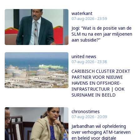
waterkant
07-aug-2026 - 23:59
Jogi: “Wat is de positie van de
SLM nu na een jaar miljoenen
aan subsidie?”
united news
07-aug-2026 - 23:38
CARIBISCH CLUSTER ZOEKT
PARTNER VOOR NIEUWE
HAVENS EN OFFSHORE-
INFRASTRUCTUUR | OOK
SURINAME IN BEELD
chronostimes
07-aug-2026 - 20:09
Jarbandhan wil opheldering
over verhoging ATM-tarieven
en beleid voor digitale