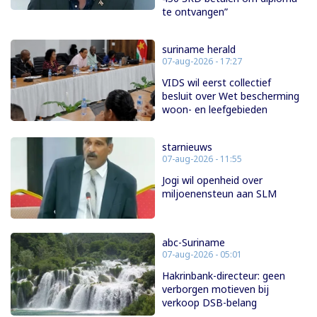
te ontvangen”
suriname herald
07-aug-2026 - 17:27
VIDS wil eerst collectief
besluit over Wet bescherming
woon- en leefgebieden
starnieuws
07-aug-2026 - 11:55
Jogi wil openheid over
miljoenensteun aan SLM
abc-Suriname
07-aug-2026 - 05:01
Hakrinbank-directeur: geen
verborgen motieven bij
verkoop DSB-belang