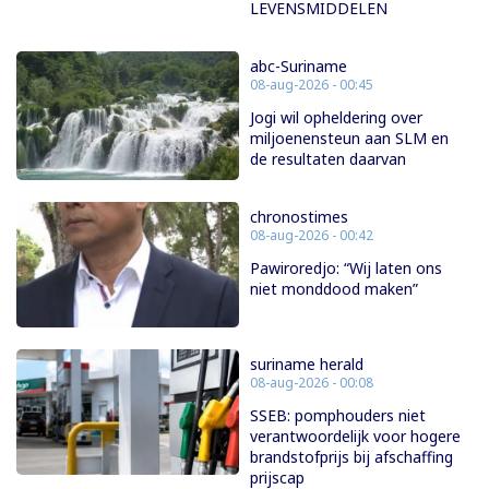
LEVENSMIDDELEN
abc-Suriname
08-aug-2026 - 00:45
Jogi wil opheldering over
miljoenensteun aan SLM en
de resultaten daarvan
chronostimes
08-aug-2026 - 00:42
Pawiroredjo: “Wij laten ons
niet monddood maken”
suriname herald
08-aug-2026 - 00:08
SSEB: pomphouders niet
verantwoordelijk voor hogere
brandstofprijs bij afschaffing
prijscap