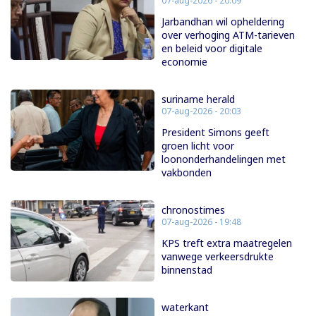
07-aug-2026 - 20:09
Jarbandhan wil opheldering
over verhoging ATM-tarieven
en beleid voor digitale
economie
suriname herald
07-aug-2026 - 20:03
President Simons geeft
groen licht voor
loononderhandelingen met
vakbonden
chronostimes
07-aug-2026 - 19:48
KPS treft extra maatregelen
vanwege verkeersdrukte
binnenstad
waterkant