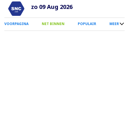
Overslaan
zo 09 Aug 2026
en
naar
0
VOORPAGINA
NET BINNEN
POPULAIR
MEER
de
Smartphone
inhoud
Menu
gaan