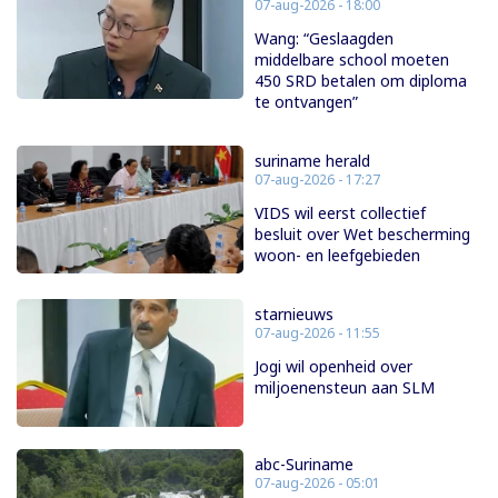
07-aug-2026 - 18:00
Wang: “Geslaagden
middelbare school moeten
450 SRD betalen om diploma
te ontvangen”
suriname herald
07-aug-2026 - 17:27
VIDS wil eerst collectief
besluit over Wet bescherming
woon- en leefgebieden
starnieuws
07-aug-2026 - 11:55
Jogi wil openheid over
miljoenensteun aan SLM
abc-Suriname
07-aug-2026 - 05:01