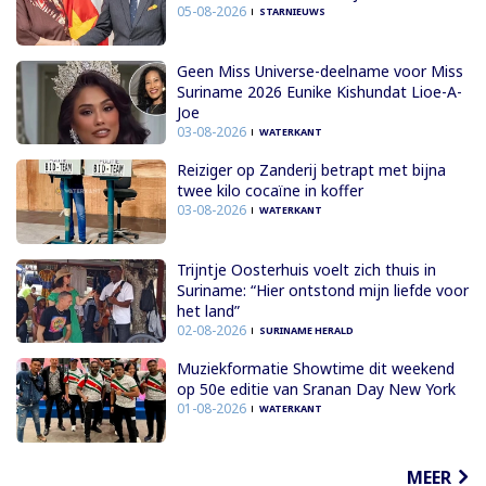
05-08-2026
STARNIEUWS
Geen Miss Universe-deelname voor Miss
Suriname 2026 Eunike Kishundat Lioe-A-
Joe
03-08-2026
WATERKANT
Reiziger op Zanderij betrapt met bijna
twee kilo cocaïne in koffer
03-08-2026
WATERKANT
Trijntje Oosterhuis voelt zich thuis in
Suriname: “Hier ontstond mijn liefde voor
het land”
02-08-2026
SURINAME HERALD
Muziekformatie Showtime dit weekend
op 50e editie van Sranan Day New York
01-08-2026
WATERKANT
MEER