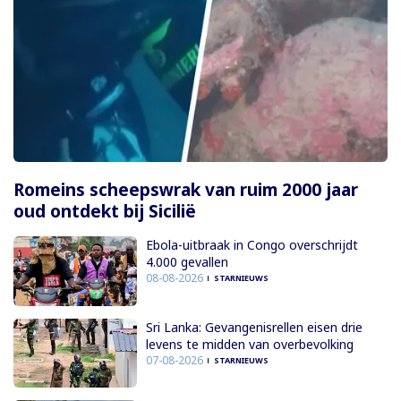
Romeins scheepswrak van ruim 2000 jaar
oud ontdekt bij Sicilië
Ebola-uitbraak in Congo overschrijdt
4.000 gevallen
08-08-2026
STARNIEUWS
Sri Lanka: Gevangenisrellen eisen drie
levens te midden van overbevolking
07-08-2026
STARNIEUWS