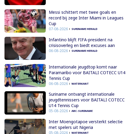
Messi schittert met twee goals en
record bij zege Inter Miami in Leagues
Cup
07-08-2026
SURINAME HERALD
Infantino blijft FIFA-president na
crisisoverleg en biedt excuses aan
06-08-2026
SURINAME HERALD
Internationale jeugdtop komt naar
Paramaribo voor BAITALI COTECC U14
Tennis Cup
06-08-2026
WATERKANT
Suriname ontvangt internationale
jeugdtennissers voor BAITALI COTECC
U14 Tennis Cup
05-08-2026
ABC-SURINAME
Inter Moengotapoe versterkt selectie
met spelers uit Nigeria
05-08-2026
WATERKANT