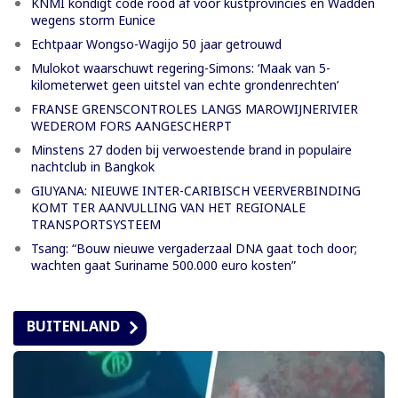
KNMI kondigt code rood af voor kustprovincies en Wadden
wegens storm Eunice
Echtpaar Wongso-Wagijo 50 jaar getrouwd
Mulokot waarschuwt regering-Simons: ‘Maak van 5-
kilometerwet geen uitstel van echte grondenrechten’
FRANSE GRENSCONTROLES LANGS MAROWIJNERIVIER
WEDEROM FORS AANGESCHERPT
Minstens 27 doden bij verwoestende brand in populaire
nachtclub in Bangkok
GIUYANA: NIEUWE INTER-CARIBISCH VEERVERBINDING
KOMT TER AANVULLING VAN HET REGIONALE
TRANSPORTSYSTEEM
Tsang: “Bouw nieuwe vergaderzaal DNA gaat toch door;
wachten gaat Suriname 500.000 euro kosten”
BUITENLAND