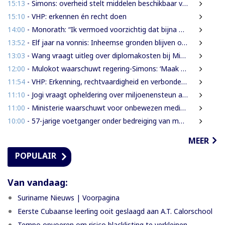
15:13
- Simons: overheid stelt middelen beschikbaar voor onderzoek na Heritage Month 2026
15:10
- VHP: erkennen én recht doen
14:00
- Monorath: “Ik vermoed voorzichtig dat bijna 30% personen in gevangenissen oplichters zijn”
13:52
- Elf jaar na vonnis: Inheemse gronden blijven onbeschermd in Suriname
13:03
- Wang vraagt uitleg over diplomakosten bij Miranda Lyceum
12:00
- Mulokot waarschuwt regering-Simons: ‘Maak van 5-kilometerwet geen uitstel van echte grondenrechten’
11:54
- VHP: Erkenning, rechtvaardigheid en verbondenheid op 9 augustus
11:10
- Jogi vraagt opheldering over miljoenensteun aan SLM en behaalde resultaten
11:00
- Ministerie waarschuwt voor onbewezen medische claims via sociale media
10:00
- 57-jarige voetganger onder bedreiging van mes beroofd van mobiele telefoon
MEER
POPULAIR
Van vandaag:
Suriname Nieuws | Voorpagina
Eerste Cubaanse leerling ooit geslaagd aan A.T. Calorschool
Tempo opvoeren om risico blacklisting te verkleinen