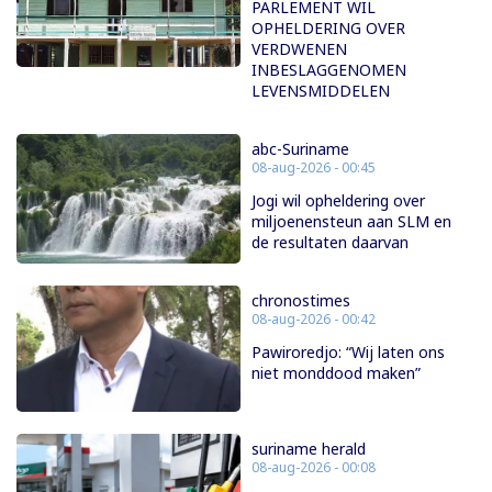
PARLEMENT WIL
OPHELDERING OVER
VERDWENEN
INBESLAGGENOMEN
LEVENSMIDDELEN
abc-Suriname
08-aug-2026 - 00:45
Jogi wil opheldering over
miljoenensteun aan SLM en
de resultaten daarvan
chronostimes
08-aug-2026 - 00:42
Pawiroredjo: “Wij laten ons
niet monddood maken”
suriname herald
08-aug-2026 - 00:08