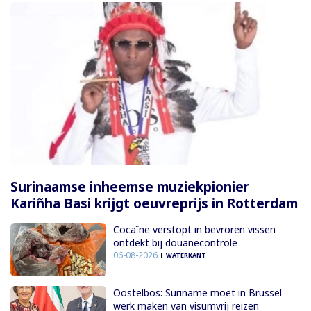
Surinaamse inheemse muziekpionier
Kariñha Basi krijgt oeuvreprijs in Rotterdam
Cocaïne verstopt in bevroren vissen
ontdekt bij douanecontrole
06-08-2026
WATERKANT
Oostelbos: Suriname moet in Brussel
werk maken van visumvrij reizen