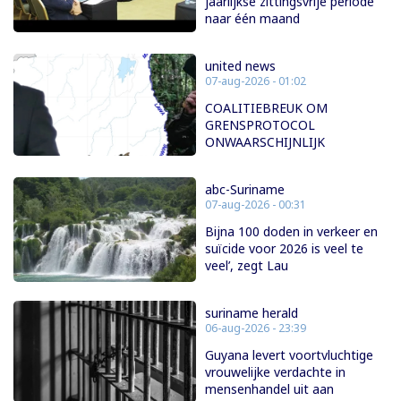
jaarlijkse zittingsvrije periode
naar één maand
united news
07-aug-2026 - 01:02
COALITIEBREUK OM
GRENSPROTOCOL
ONWAARSCHIJNLIJK
abc-Suriname
07-aug-2026 - 00:31
Bijna 100 doden in verkeer en
suïcide voor 2026 is veel te
veel’, zegt Lau
suriname herald
06-aug-2026 - 23:39
Guyana levert voortvluchtige
vrouwelijke verdachte in
mensenhandel uit aan