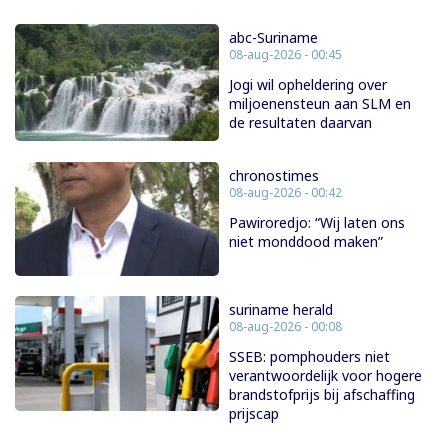
abc-Suriname
08-aug-2026 - 00:45
Jogi wil opheldering over
miljoenensteun aan SLM en
de resultaten daarvan
chronostimes
08-aug-2026 - 00:42
Pawiroredjo: “Wij laten ons
niet monddood maken”
suriname herald
08-aug-2026 - 00:08
SSEB: pomphouders niet
verantwoordelijk voor hogere
brandstofprijs bij afschaffing
prijscap