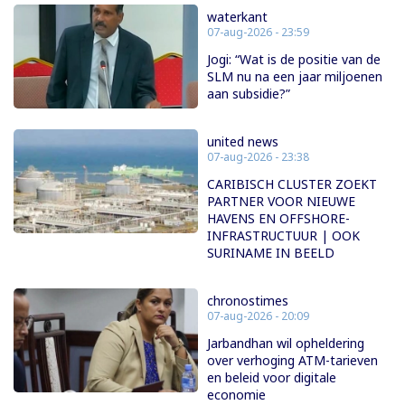
waterkant
07-aug-2026 - 23:59
Jogi: “Wat is de positie van de
SLM nu na een jaar miljoenen
aan subsidie?”
united news
07-aug-2026 - 23:38
CARIBISCH CLUSTER ZOEKT
PARTNER VOOR NIEUWE
HAVENS EN OFFSHORE-
INFRASTRUCTUUR | OOK
SURINAME IN BEELD
chronostimes
07-aug-2026 - 20:09
Jarbandhan wil opheldering
over verhoging ATM-tarieven
en beleid voor digitale
economie