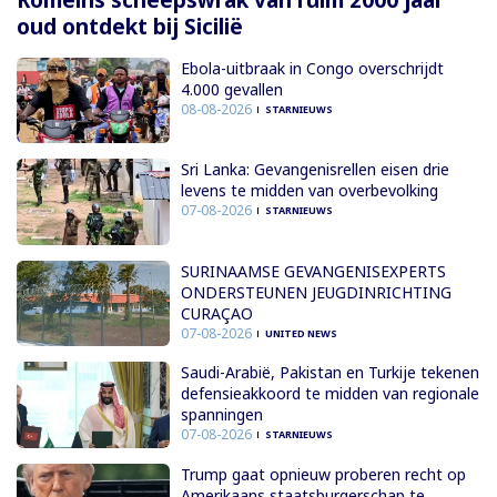
oud ontdekt bij Sicilië
Ebola-uitbraak in Congo overschrijdt
4.000 gevallen
08-08-2026
STARNIEUWS
Sri Lanka: Gevangenisrellen eisen drie
levens te midden van overbevolking
07-08-2026
STARNIEUWS
SURINAAMSE GEVANGENISEXPERTS
ONDERSTEUNEN JEUGDINRICHTING
CURAÇAO
07-08-2026
UNITED NEWS
Saudi-Arabië, Pakistan en Turkije tekenen
defensieakkoord te midden van regionale
spanningen
07-08-2026
STARNIEUWS
Trump gaat opnieuw proberen recht op
Amerikaans staatsburgerschap te