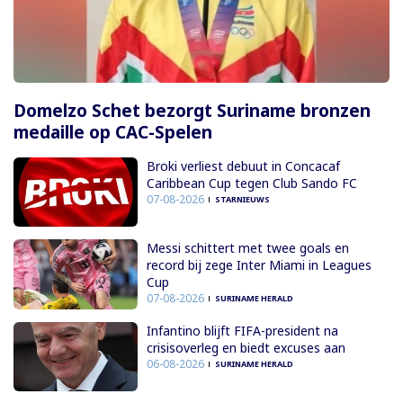
Domelzo Schet bezorgt Suriname bronzen
medaille op CAC-Spelen
Broki verliest debuut in Concacaf
Caribbean Cup tegen Club Sando FC
07-08-2026
STARNIEUWS
Messi schittert met twee goals en
record bij zege Inter Miami in Leagues
Cup
07-08-2026
SURINAME HERALD
Infantino blijft FIFA-president na
crisisoverleg en biedt excuses aan
06-08-2026
SURINAME HERALD