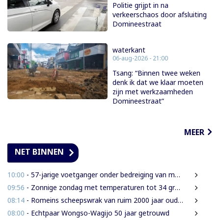
Politie grijpt in na
verkeerschaos door afsluiting
Domineestraat
waterkant
06-aug-2026 - 21:00
Tsang: “Binnen twee weken
denk ik dat we klaar moeten
zijn met werkzaamheden
Domineestraat”
MEER
NET BINNEN
10:00
- 57-jarige voetganger onder bedreiging van mes beroofd van mobiele telefoon
09:56
- Zonnige zondag met temperaturen tot 34 graden
08:14
- Romeins scheepswrak van ruim 2000 jaar oud ontdekt bij Sicilië
08:00
- Echtpaar Wongso-Wagijo 50 jaar getrouwd