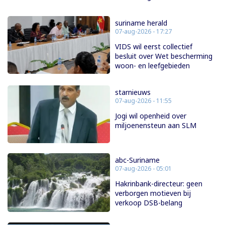
suriname herald
07-aug-2026 - 17:27
VIDS wil eerst collectief
besluit over Wet bescherming
woon- en leefgebieden
starnieuws
07-aug-2026 - 11:55
Jogi wil openheid over
miljoenensteun aan SLM
abc-Suriname
07-aug-2026 - 05:01
Hakrinbank-directeur: geen
verborgen motieven bij
verkoop DSB-belang