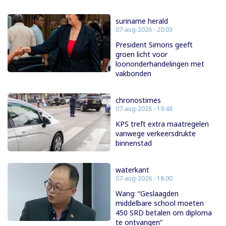
suriname herald
07-aug-2026 - 20:03
President Simons geeft
groen licht voor
loononderhandelingen met
vakbonden
chronostimes
07-aug-2026 - 19:48
KPS treft extra maatregelen
vanwege verkeersdrukte
binnenstad
waterkant
07-aug-2026 - 18:00
Wang: “Geslaagden
middelbare school moeten
450 SRD betalen om diploma
te ontvangen”