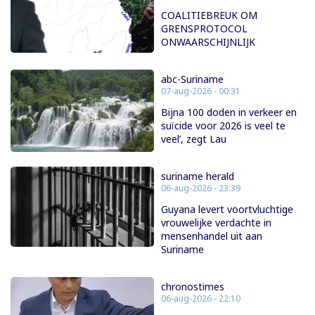
COALITIEBREUK OM
GRENSPROTOCOL
ONWAARSCHIJNLIJK
abc-Suriname
07-aug-2026 - 00:31
Bijna 100 doden in verkeer en
suïcide voor 2026 is veel te
veel’, zegt Lau
suriname herald
06-aug-2026 - 23:39
Guyana levert voortvluchtige
vrouwelijke verdachte in
mensenhandel uit aan
Suriname
chronostimes
06-aug-2026 - 22:10