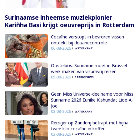
Surinaamse inheemse muziekpionier
Kariñha Basi krijgt oeuvreprijs in Rotterdam
Cocaïne verstopt in bevroren vissen
ontdekt bij douanecontrole
06-08-2026
WATERKANT
Oostelbos: Suriname moet in Brussel
werk maken van visumvrij reizen
05-08-2026
STARNIEUWS
Geen Miss Universe-deelname voor Miss
Suriname 2026 Eunike Kishundat Lioe-A-
Joe
03-08-2026
WATERKANT
Reiziger op Zanderij betrapt met bijna
twee kilo cocaïne in koffer
03-08-2026
WATERKANT