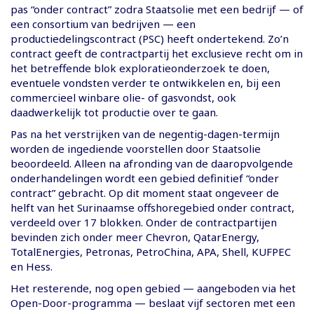
pas “onder contract” zodra Staatsolie met een bedrijf — of
een consortium van bedrijven — een
productiedelingscontract (PSC) heeft ondertekend. Zo’n
contract geeft de contractpartij het exclusieve recht om in
het betreffende blok exploratieonderzoek te doen,
eventuele vondsten verder te ontwikkelen en, bij een
commercieel winbare olie- of gasvondst, ook
daadwerkelijk tot productie over te gaan.
Pas na het verstrijken van de negentig-dagen-termijn
worden de ingediende voorstellen door Staatsolie
beoordeeld. Alleen na afronding van de daaropvolgende
onderhandelingen wordt een gebied definitief “onder
contract” gebracht. Op dit moment staat ongeveer de
helft van het Surinaamse offshoregebied onder contract,
verdeeld over 17 blokken. Onder de contractpartijen
bevinden zich onder meer Chevron, QatarEnergy,
TotalEnergies, Petronas, PetroChina, APA, Shell, KUFPEC
en Hess.
Het resterende, nog open gebied — aangeboden via het
Open-Door-programma — beslaat vijf sectoren met een