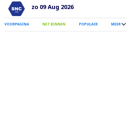
Overslaan
zo 09 Aug 2026
en
naar
0
VOORPAGINA
NET BINNEN
POPULAIR
MEER
de
Smartphone
inhoud
Menu
gaan