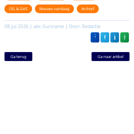
OIL & GAS
Nieuws vandaag
Archief
08 jul 2026
| abc-Suriname | Door: Redactie
Ga terug
Ga naar artikel