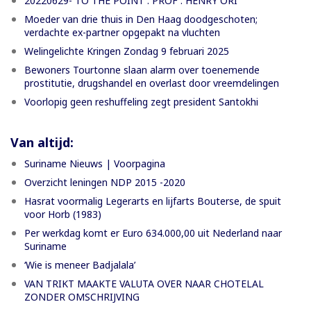
20220629- TO THE POINT : PROF . HENRY ORI
Moeder van drie thuis in Den Haag doodgeschoten;
verdachte ex-partner opgepakt na vluchten
Welingelichte Kringen Zondag 9 februari 2025
Bewoners Tourtonne slaan alarm over toenemende
prostitutie, drugshandel en overlast door vreemdelingen
Voorlopig geen reshuffeling zegt president Santokhi
Van altijd:
Suriname Nieuws | Voorpagina
Overzicht leningen NDP 2015 -2020
Hasrat voormalig Legerarts en lijfarts Bouterse, de spuit
voor Horb (1983)
Per werkdag komt er Euro 634.000,00 uit Nederland naar
Suriname
‘Wie is meneer Badjalala’
VAN TRIKT MAAKTE VALUTA OVER NAAR CHOTELAL
ZONDER OMSCHRIJVING