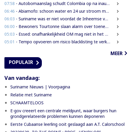
07:58
- Autobomaanslag schudt Colombia op na inauguratie van hardline president
06:46
- Abiamofo: schoon water en 24 uur stroom moeten ook afgelegen dorpen bereiken
06:03
- Suriname was er niet voordat de Inheemse volken er waren
06:00
- Bewoners Tourtonne slaan alarm over toenemende prostitutie, drugshandel en overlast door vreemdelingen
05:03
- Essed: onafhankelijkheid OM mag niet in het gedrang komen
05:01
- Tempo opvoeren om risico blacklisting te verkleinen
MEER
POPULAIR
Van vandaag:
Suriname Nieuws | Voorpagina
Relatie met Suriname
SCHAAMTELOOS
E-gov creeert een centrale meldpunt, waar burgers hun
grondgerelateerde problemen kunnen deponeren
Eerste Cubaanse leerling ooit geslaagd aan A.T. Calorschool