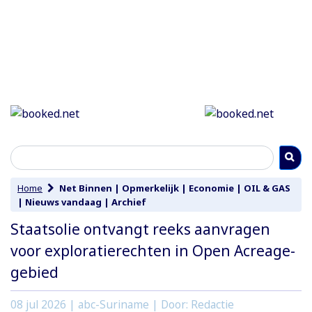
Home
Net Binnen
|
Opmerkelijk
|
Economie
|
OIL & GAS
|
Nieuws vandaag
|
Archief
Staatsolie ontvangt reeks aanvragen
voor exploratierechten in Open Acreage-
gebied
08 jul 2026
| abc-Suriname | Door: Redactie