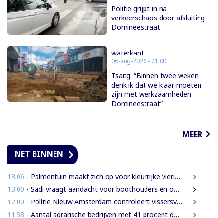
Politie grijpt in na
verkeerschaos door afsluiting
Domineestraat
waterkant
06-aug-2026 - 21:00
Tsang: “Binnen twee weken
denk ik dat we klaar moeten
zijn met werkzaamheden
Domineestraat”
MEER
NET BINNEN
13:06
- Palmentuin maakt zich op voor kleurrijke viering Dag der Inheemsen
13:00
- Sadi vraagt aandacht voor boothouders en overbelasting Wijdenboschbrug
12:00
- Politie Nieuw Amsterdam controleert vissersvaartuigen op de rivier
11:58
- Aantal agrarische bedrijven met 41 procent gegroeid