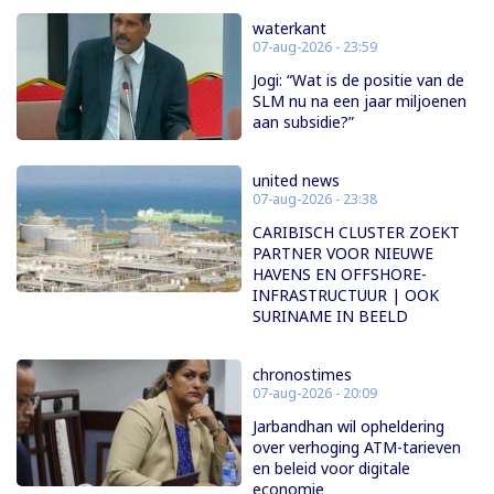
waterkant
07-aug-2026 - 23:59
Jogi: “Wat is de positie van de
SLM nu na een jaar miljoenen
aan subsidie?”
united news
07-aug-2026 - 23:38
CARIBISCH CLUSTER ZOEKT
PARTNER VOOR NIEUWE
HAVENS EN OFFSHORE-
INFRASTRUCTUUR | OOK
SURINAME IN BEELD
chronostimes
07-aug-2026 - 20:09
Jarbandhan wil opheldering
over verhoging ATM-tarieven
en beleid voor digitale
economie