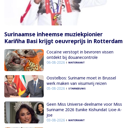
Surinaamse inheemse muziekpionier
Kariñha Basi krijgt oeuvreprijs in Rotterdam
Cocaïne verstopt in bevroren vissen
ontdekt bij douanecontrole
06-08-2026
WATERKANT
Oostelbos: Suriname moet in Brussel
werk maken van visumvrij reizen
05-08-2026
STARNIEUWS
Geen Miss Universe-deelname voor Miss
Suriname 2026 Eunike Kishundat Lioe-A-
Joe
03-08-2026
WATERKANT