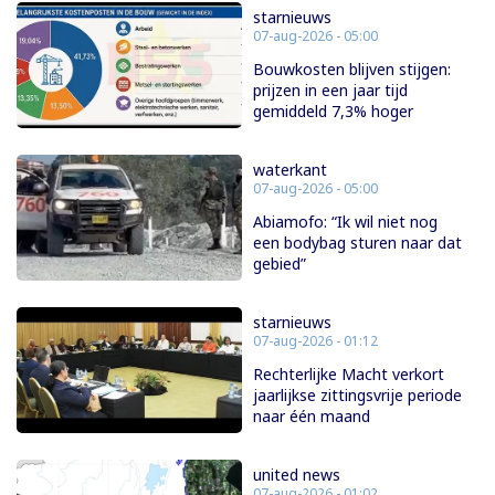
starnieuws
07-aug-2026 - 05:00
Bouwkosten blijven stijgen:
prijzen in een jaar tijd
gemiddeld 7,3% hoger
waterkant
07-aug-2026 - 05:00
Abiamofo: “Ik wil niet nog
een bodybag sturen naar dat
gebied”
starnieuws
07-aug-2026 - 01:12
Rechterlijke Macht verkort
jaarlijkse zittingsvrije periode
naar één maand
united news
07-aug-2026 - 01:02