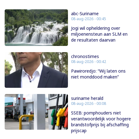
abc-Suriname
08-aug-2026 - 00:45
Jogi wil opheldering over
miljoenensteun aan SLM en
de resultaten daarvan
chronostimes
08-aug-2026 - 00:42
Pawiroredjo: “Wij laten ons
niet monddood maken”
suriname herald
08-aug-2026 - 00:08
SSEB: pomphouders niet
verantwoordelijk voor hogere
brandstofprijs bij afschaffing
prijscap