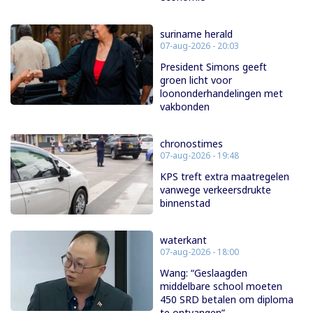
suriname herald
07-aug-2026 - 20:03
President Simons geeft
groen licht voor
loononderhandelingen met
vakbonden
chronostimes
07-aug-2026 - 19:48
KPS treft extra maatregelen
vanwege verkeersdrukte
binnenstad
waterkant
07-aug-2026 - 18:00
Wang: “Geslaagden
middelbare school moeten
450 SRD betalen om diploma
te ontvangen”