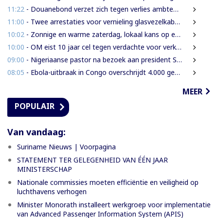
11:22
- Douanebond verzet zich tegen verlies ambtenarenstatus bij wijziging Wet Belastingdienst
11:00
- Twee arrestaties voor vernieling glasvezelkabels Telesur; maskers en kabelknipper gevonden
10:02
- Zonnige en warme zaterdag, lokaal kans op een bui
10:00
- OM eist 10 jaar cel tegen verdachte voor verkrachting, vrijheidsberoving en mishandeling
09:00
- Nigeriaanse pastor na bezoek aan president Simons: ‘Toename van rijkdom in Suriname’
08:05
- Ebola-uitbraak in Congo overschrijdt 4.000 gevallen
MEER
POPULAIR
Van vandaag:
Suriname Nieuws | Voorpagina
STATEMENT TER GELEGENHEID VAN ÉÉN JAAR
MINISTERSCHAP
Nationale commissies moeten efficiëntie en veiligheid op
luchthavens verhogen
Minister Monorath installeert werkgroep voor implementatie
van Advanced Passenger Information System (APIS)