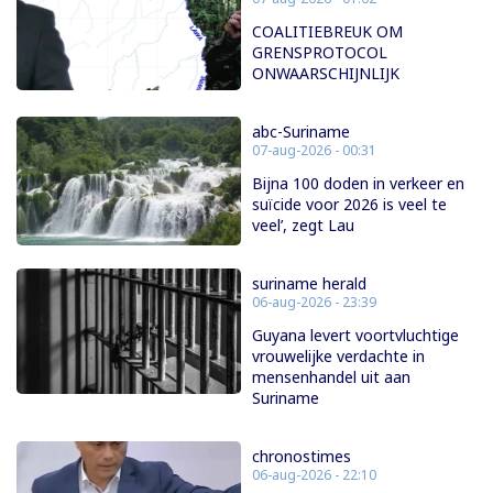
COALITIEBREUK OM
GRENSPROTOCOL
ONWAARSCHIJNLIJK
abc-Suriname
07-aug-2026 - 00:31
Bijna 100 doden in verkeer en
suïcide voor 2026 is veel te
veel’, zegt Lau
suriname herald
06-aug-2026 - 23:39
Guyana levert voortvluchtige
vrouwelijke verdachte in
mensenhandel uit aan
Suriname
chronostimes
06-aug-2026 - 22:10