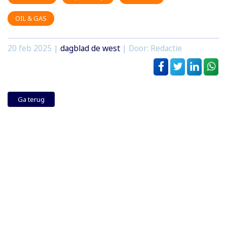
OIL & GAS
20 feb 2025
|
dagblad de west
| Door: Redactie
Ga terug