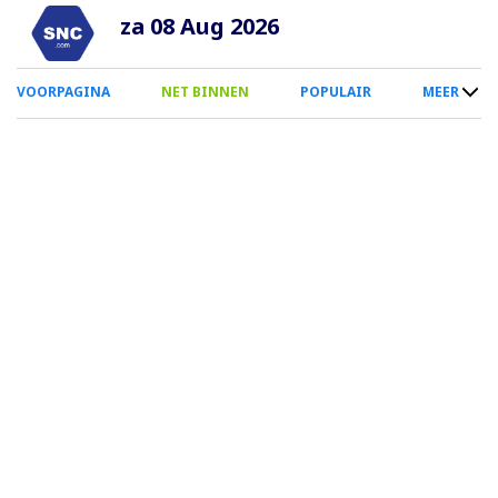
Overslaan
za 08 Aug 2026
en
naar
0
VOORPAGINA
NET BINNEN
POPULAIR
MEER
de
Smartphone
inhoud
Menu
gaan