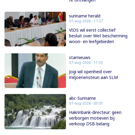
suriname herald
07-aug-2026 - 17:27
VIDS wil eerst collectief
besluit over Wet bescherming
woon- en leefgebieden
starnieuws
07-aug-2026 - 11:55
Jogi wil openheid over
miljoenensteun aan SLM
abc-Suriname
07-aug-2026 - 05:01
Hakrinbank-directeur: geen
verborgen motieven bij
verkoop DSB-belang