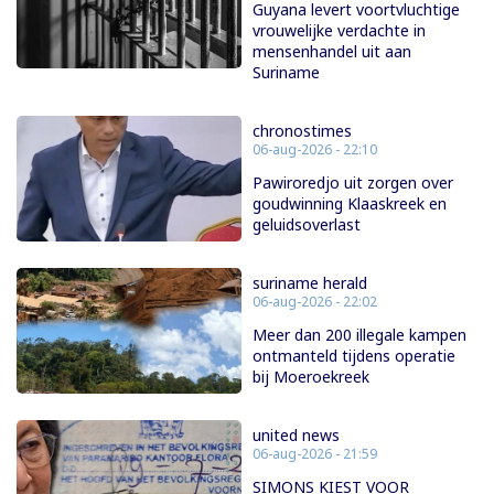
Guyana levert voortvluchtige
vrouwelijke verdachte in
mensenhandel uit aan
Suriname
chronostimes
06-aug-2026 - 22:10
Pawiroredjo uit zorgen over
goudwinning Klaaskreek en
geluidsoverlast
suriname herald
06-aug-2026 - 22:02
Meer dan 200 illegale kampen
ontmanteld tijdens operatie
bij Moeroekreek
united news
06-aug-2026 - 21:59
SIMONS KIEST VOOR