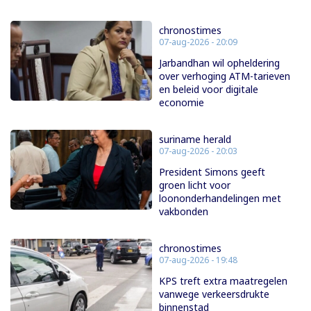
chronostimes
07-aug-2026 - 20:09
Jarbandhan wil opheldering
over verhoging ATM-tarieven
en beleid voor digitale
economie
suriname herald
07-aug-2026 - 20:03
President Simons geeft
groen licht voor
loononderhandelingen met
vakbonden
chronostimes
07-aug-2026 - 19:48
KPS treft extra maatregelen
vanwege verkeersdrukte
binnenstad