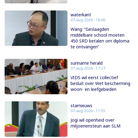
waterkant
07-aug-2026 - 18:00
Wang: “Geslaagden
middelbare school moeten
450 SRD betalen om diploma
te ontvangen”
suriname herald
07-aug-2026 - 17:27
VIDS wil eerst collectief
besluit over Wet bescherming
woon- en leefgebieden
starnieuws
07-aug-2026 - 11:55
Jogi wil openheid over
miljoenensteun aan SLM