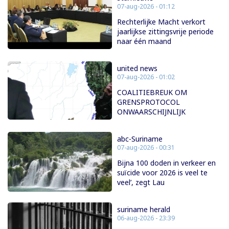
07-aug-2026 - 01:12
Rechterlijke Macht verkort
jaarlijkse zittingsvrije periode
naar één maand
united news
07-aug-2026 - 01:02
COALITIEBREUK OM
GRENSPROTOCOL
ONWAARSCHIJNLIJK
abc-Suriname
07-aug-2026 - 00:31
Bijna 100 doden in verkeer en
suïcide voor 2026 is veel te
veel’, zegt Lau
suriname herald
06-aug-2026 - 23:39