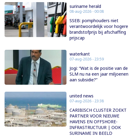
suriname herald
08-aug-2026 - 00:08
SSEB: pomphouders niet
verantwoordelijk voor hogere
brandstofprijs bij afschaffing
prijscap
waterkant
07-aug-2026 - 23:59
Jogi: “Wat is de positie van de
SLM nu na een jaar miljoenen
aan subsidie?”
united news
07-aug-2026 - 23:38
CARIBISCH CLUSTER ZOEKT
PARTNER VOOR NIEUWE
HAVENS EN OFFSHORE-
INFRASTRUCTUUR | OOK
SURINAME IN BEELD