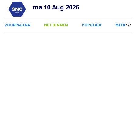
Overslaan
ma 10 Aug 2026
en
naar
0
VOORPAGINA
NET BINNEN
POPULAIR
MEER
de
Smartphone
inhoud
Menu
gaan