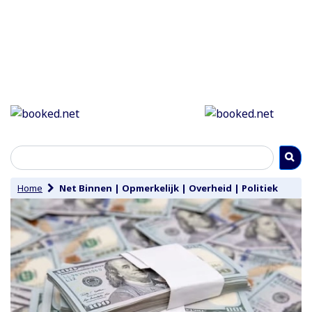
Home
Net Binnen
|
Opmerkelijk
|
Overheid
|
Politiek