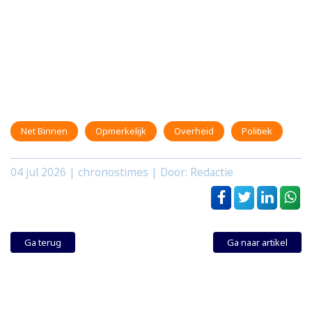
Net Binnen
Opmerkelijk
Overheid
Politiek
04 jul 2026
| chronostimes | Door: Redactie
Ga terug
Ga naar artikel