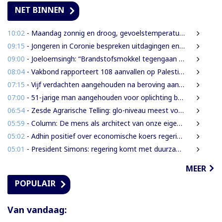
NET BINNEN
10:02
- Maandag zonnig en droog, gevoelstemperatuur tot 41 graden
09:15
- Jongeren in Coronie bespreken uitdagingen en toekomst tijdens districtsjeugdcongres
09:00
- Joeloemsingh: “Brandstofsmokkel tegengaan middels kleuren van legale brandstof”
08:04
- Vakbond rapporteert 108 aanvallen op Palestijnse journalisten in juli
07:15
- Vijf verdachten aangehouden na beroving aan Rijsdijkweg
07:00
- 51-jarige man aangehouden voor oplichting bejaarde vrouw in centrum Paramaribo
06:54
- Zesde Agrarische Telling: glo-niveau meest voorkomend onder landbouwers
05:59
- Column: De mens als architect van onze eigen rampen
05:02
- Adhin positief over economische koers regering, maar wil snellere uitvoering
05:01
- President Simons: regering komt met duurzame oplossing voor grondenrechten
MEER
POPULAIR
Van vandaag: