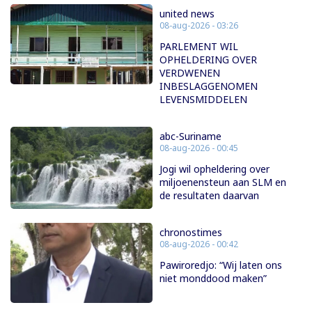
united news
08-aug-2026 - 03:26
PARLEMENT WIL
OPHELDERING OVER
VERDWENEN
INBESLAGGENOMEN
LEVENSMIDDELEN
abc-Suriname
08-aug-2026 - 00:45
Jogi wil opheldering over
miljoenensteun aan SLM en
de resultaten daarvan
chronostimes
08-aug-2026 - 00:42
Pawiroredjo: “Wij laten ons
niet monddood maken”