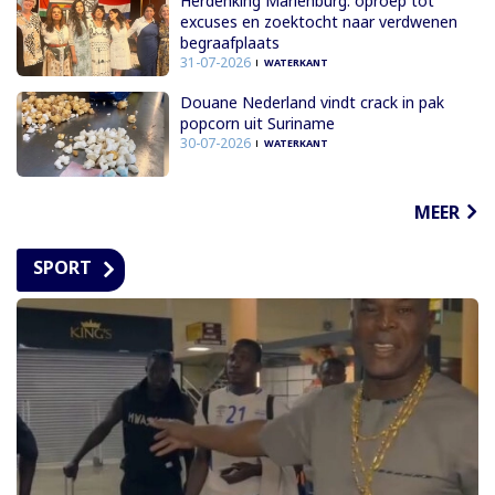
Herdenking Mariënburg: oproep tot
excuses en zoektocht naar verdwenen
begraafplaats
31-07-2026
WATERKANT
Douane Nederland vindt crack in pak
popcorn uit Suriname
30-07-2026
WATERKANT
MEER
SPORT