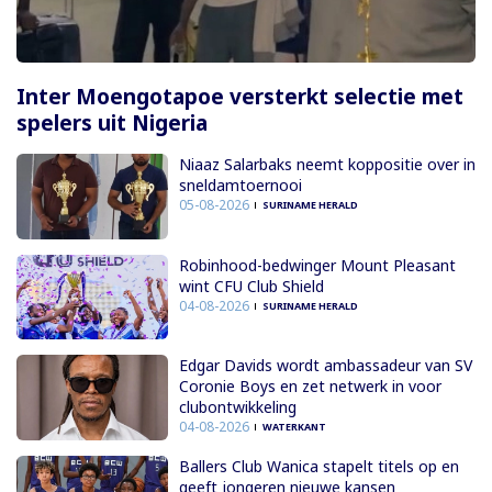
Inter Moengotapoe versterkt selectie met
spelers uit Nigeria
Niaaz Salarbaks neemt koppositie over in
sneldamtoernooi
05-08-2026
SURINAME HERALD
Robinhood-bedwinger Mount Pleasant
wint CFU Club Shield
04-08-2026
SURINAME HERALD
Edgar Davids wordt ambassadeur van SV
Coronie Boys en zet netwerk in voor
clubontwikkeling
04-08-2026
WATERKANT
Ballers Club Wanica stapelt titels op en
geeft jongeren nieuwe kansen