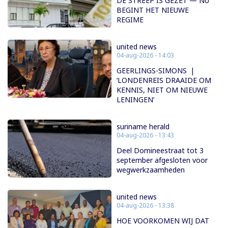
DE STREEP IS GEZET — NU
BEGINT HET NIEUWE
REGIME
united news
04-aug-2026 - 14:03
GEERLINGS-SIMONS |
‘LONDENREIS DRAAIDE OM
KENNIS, NIET OM NIEUWE
LENINGEN’
suriname herald
04-aug-2026 - 13:43
Deel Domineestraat tot 3
september afgesloten voor
wegwerkzaamheden
united news
04-aug-2026 - 13:38
HOE VOORKOMEN WIJ DAT