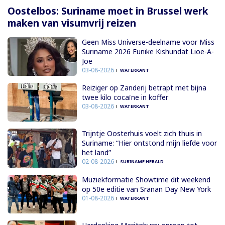
Oostelbos: Suriname moet in Brussel werk
maken van visumvrij reizen
Geen Miss Universe-deelname voor Miss
Suriname 2026 Eunike Kishundat Lioe-A-
Joe
03-08-2026
WATERKANT
Reiziger op Zanderij betrapt met bijna
twee kilo cocaïne in koffer
03-08-2026
WATERKANT
Trijntje Oosterhuis voelt zich thuis in
Suriname: “Hier ontstond mijn liefde voor
het land”
02-08-2026
SURINAME HERALD
Muziekformatie Showtime dit weekend
op 50e editie van Sranan Day New York
01-08-2026
WATERKANT