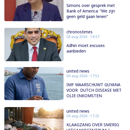
Simons over gesprek met
Bank of America: “We zijn
geen geld gaan lenen”
chronostimes
03-aug-2026 - 19:37
Adhin moet excuses
aanbieden
united news
03-aug-2026 - 17:52
IMF WAARSCHUWT GUYANA
VOOR DUTCH DISEASE MET
OLIE-INKOMSTEN
united news
03-aug-2026 - 17:25
KLAAGZANG OVER SMERIG