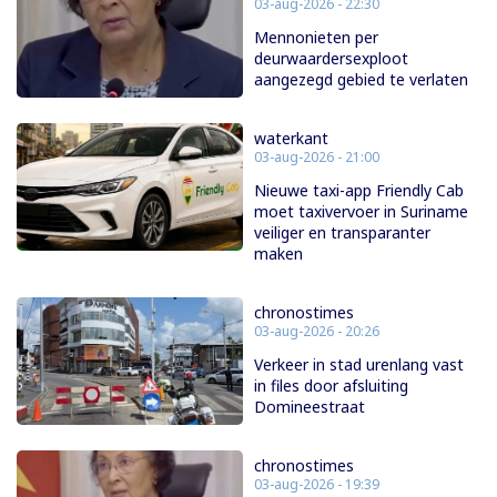
03-aug-2026 - 22:30
Mennonieten per
deurwaardersexploot
aangezegd gebied te verlaten
waterkant
03-aug-2026 - 21:00
Nieuwe taxi-app Friendly Cab
moet taxivervoer in Suriname
veiliger en transparanter
maken
chronostimes
03-aug-2026 - 20:26
Verkeer in stad urenlang vast
in files door afsluiting
Domineestraat
chronostimes
03-aug-2026 - 19:39