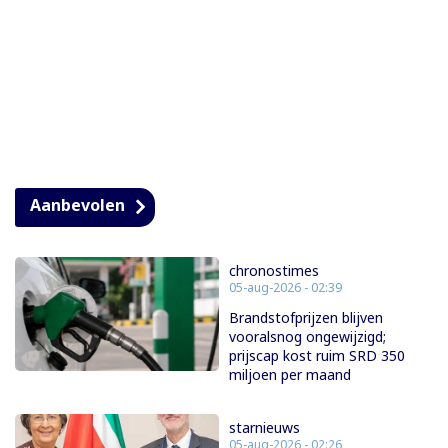
Aanbevolen
chronostimes
05-aug-2026 - 02:39
Brandstofprijzen blijven
vooralsnog ongewijzigd;
prijscap kost ruim SRD 350
miljoen per maand
starnieuws
05-aug-2026 - 02:26