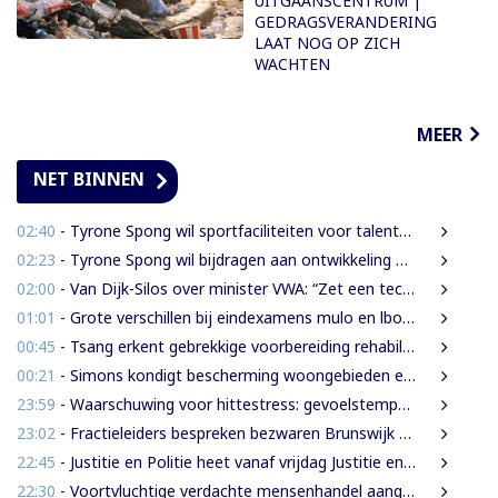
UITGAANSCENTRUM |
GEDRAGSVERANDERING
LAAT NOG OP ZICH
WACHTEN
MEER
NET BINNEN
02:40
- Tyrone Spong wil sportfaciliteiten voor talentvolle Surinaamse jongeren
02:23
- Tyrone Spong wil bijdragen aan ontwikkeling Surinaamse jeugd
02:00
- Van Dijk-Silos over minister VWA: “Zet een technocraat die inzicht heeft in de volksgezondheid”
01:01
- Grote verschillen bij eindexamens mulo en lbo: STS-1 telt 174 afgewezen leerlingen
00:45
- Tsang erkent gebrekkige voorbereiding rehabilitatie Domineestraat
00:21
- Simons kondigt bescherming woongebieden en strengere aanpak illegale activiteiten aan
23:59
- Waarschuwing voor hittestress: gevoelstemperatuur in Suriname loopt op tot 38 graden
23:02
- Fractieleiders bespreken bezwaren Brunswijk over grensprotocol met Frans-Guyana
22:45
- Justitie en Politie heet vanaf vrijdag Justitie en Veiligheid
22:30
- Voortvluchtige verdachte mensenhandel aangehouden in Guyana en uitgeleverd aan Suriname