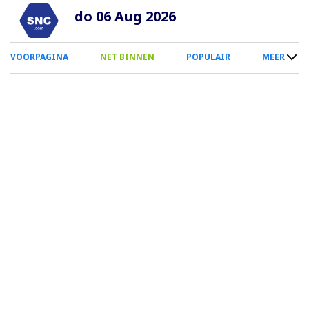
Overslaan
do 06 Aug 2026
en
naar
0
VOORPAGINA
NET BINNEN
POPULAIR
MEER
de
Smartphone
inhoud
Menu
gaan