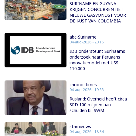
SURINAME EN GUYANA
KRIJGEN CONCURRENTIE |
NIEUWE GASVONDST VOOR
DE KUST VAN COLOMBIA
abc-Suriname
04-aug-2026 - 20:15
IDB ondersteunt Surinaams
onderzoek naar Peruaans
innovatiemodel met US$
110.000
chronostimes
04-aug-2026 - 19:33
Rusland: Overheid heeft circa
SRD 100 miljoen aan
schulden bij SWM
starnieuws
04-aug-2026 - 18:34