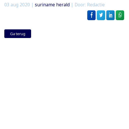
03 aug 2020
|
suriname herald
| Door: Redactie
Ga terug