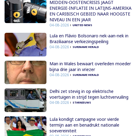
MIDDEN-OOSTENCRISIS JAAGT
ENERGIE-INFLATIE IN LATIJNS-AMERIKA
EN CARIBISCH GEBIED NAAR HOOGSTE
NIVEAU IN EEN JAAR
04-08-2026
UNITED NEWS
Lula en Flávio Bolsonaro nek-aan-nek in
Braziliaanse verkiezingspeiling
04-08-2026
SURINAME HERALD
Man in Wales bewaart overleden moeder
bijna drie jaar in vriezer
04-08-2026
SURINAME HERALD
Delhi zet stevig in op elektrische
voertuigen in strijd tegen luchtvervuiling
04-08-2026
STARNIEUWS
Lula kondigt campagne voor vierde
termijn aan en benadrukt nationale
soevereiniteit