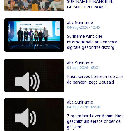
SURINAME FINANCIEEL
GEÏSOLEERD RAAKT?
abc-Suriname
04-aug-2026 - 12:45
Suriname wint drie
internationale prijzen voor
digitale gezondheidszorg
abc-Suriname
04-aug-2026 - 05:01
Kasreserves behoren toe aan
de banken, zegt Bousaid
abc-Suriname
04-aug-2026 - 05:00
Zeggen hard over Adhin: ‘Niet
geschikt als eerste onder de
gelijken’