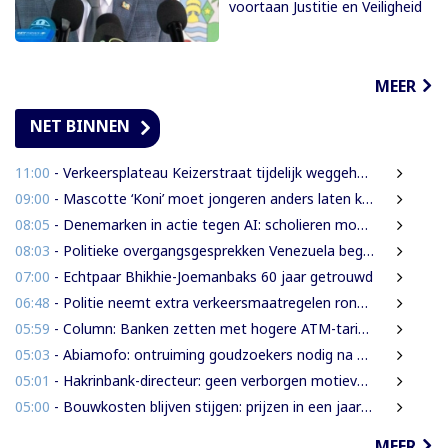
voortaan Justitie en Veiligheid
MEER
NET BINNEN
11:00
- Verkeersplateau Keizerstraat tijdelijk weggehaald vanwege chaos rond Domineestraat
09:00
- Mascotte ‘Koni’ moet jongeren anders laten kijken naar Surinaamse houtsector
08:05
- Denemarken in actie tegen AI: scholieren moeten extra mondelinge examens doen
08:03
- Politieke overgangsgesprekken Venezuela beginnen zonder Machado
07:00
- Echtpaar Bhikhie-Joemanbaks 60 jaar getrouwd
06:48
- Politie neemt extra verkeersmaatregelen rond afgesloten Domineestraat
05:59
- Column: Banken zetten met hogere ATM-tarieven digitale economie op achterstand
05:03
- Abiamofo: ontruiming goudzoekers nodig na dodelijke risico’s in Moeroekreek en 21 Bergi
05:01
- Hakrinbank-directeur: geen verborgen motieven bij verkoop DSB-belang
05:00
- Bouwkosten blijven stijgen: prijzen in een jaar tijd gemiddeld 7,3% hoger
MEER