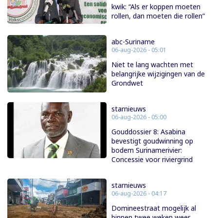
kwik: “Als er koppen moeten
rollen, dan moeten die rollen”
abc-Suriname
06-aug-2026 - 05:01
Niet te lang wachten met
belangrijke wijzigingen van de
Grondwet
starnieuws
06-aug-2026 - 05:00
Gouddossier 8: Asabina
bevestigt goudwinning op
bodem Surinamerivier:
Concessie voor riviergrind
starnieuws
06-aug-2026 - 04:17
Domineestraat mogelijk al
binnen twee weken weer