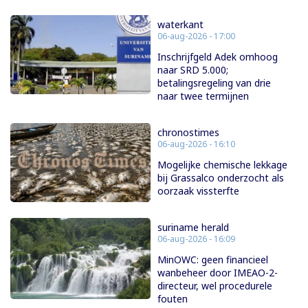
waterkant
06-aug-2026 - 17:00
Inschrijfgeld Adek omhoog
naar SRD 5.000;
betalingsregeling van drie
naar twee termijnen
chronostimes
06-aug-2026 - 16:10
Mogelijke chemische lekkage
bij Grassalco onderzocht als
oorzaak vissterfte
suriname herald
06-aug-2026 - 16:09
MinOWC: geen financieel
wanbeheer door IMEAO-2-
directeur, wel procedurele
fouten