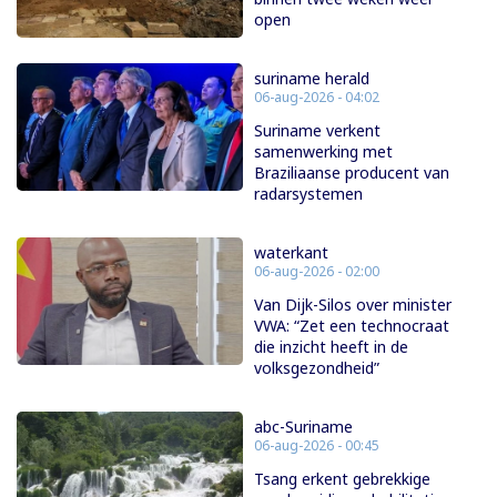
open
suriname herald
06-aug-2026 - 04:02
Suriname verkent
samenwerking met
Braziliaanse producent van
radarsystemen
waterkant
06-aug-2026 - 02:00
Van Dijk-Silos over minister
VWA: “Zet een technocraat
die inzicht heeft in de
volksgezondheid”
abc-Suriname
06-aug-2026 - 00:45
Tsang erkent gebrekkige