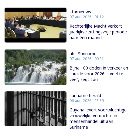
starnieuws
07-aug-2026 - 01:12
Rechterlijke Macht verkort
jaarlijkse zittingsvrije periode
naar één maand
abc-Suriname
07-aug-2026 - 00:31
Bijna 100 doden in verkeer en
suïcide voor 2026 is veel te
veel’, zegt Lau
suriname herald
06-aug-2026 - 23:39
Guyana levert voortvluchtige
vrouwelijke verdachte in
mensenhandel uit aan
Suriname