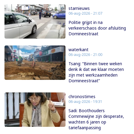
starnieuws
06-aug-2026 - 21:07
Politie grijpt in na
verkeerschaos door afsluiting
Domineestraat
waterkant
06-aug-2026 - 21:00
Tsang: “Binnen twee weken
denk ik dat we klaar moeten
zijn met werkzaamheden
Domineestraat”
chronostimes
06-aug-2026 - 19:31
Sadi: Boothouders
Commewijne zijn desperate,
wachten 6 jaren op
tariefaanpassing