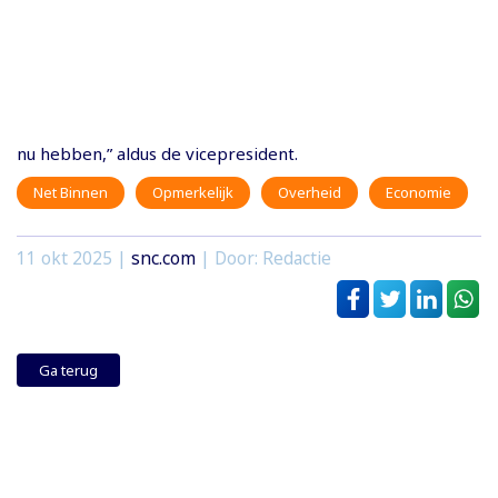
nu hebben,” aldus de vicepresident.
Net Binnen
Opmerkelijk
Overheid
Economie
11 okt 2025
|
snc.com
| Door: Redactie
Ga terug