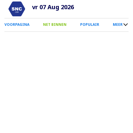
Overslaan
vr 07 Aug 2026
en
naar
0
VOORPAGINA
NET BINNEN
POPULAIR
MEER
de
Smartphone
inhoud
Menu
gaan