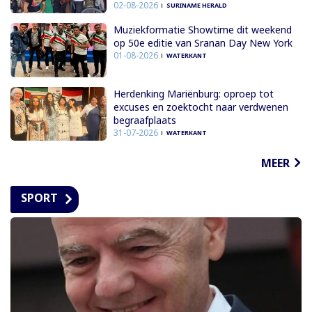
02-08-2026
SURINAME HERALD
Muziekformatie Showtime dit weekend
op 50e editie van Sranan Day New York
01-08-2026
WATERKANT
Herdenking Mariënburg: oproep tot
excuses en zoektocht naar verdwenen
begraafplaats
31-07-2026
WATERKANT
MEER
SPORT