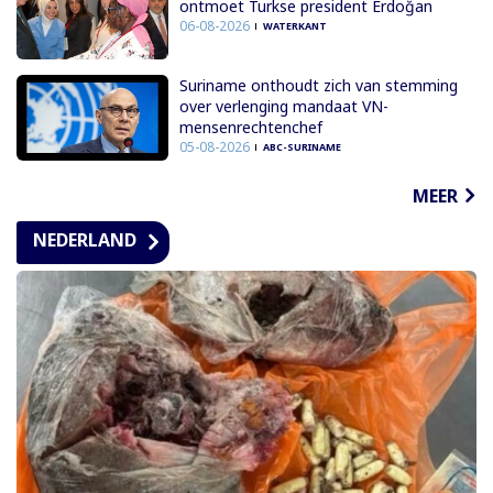
ontmoet Turkse president Erdoğan
06-08-2026
WATERKANT
Suriname onthoudt zich van stemming
over verlenging mandaat VN-
mensenrechtenchef
05-08-2026
ABC-SURINAME
MEER
NEDERLAND