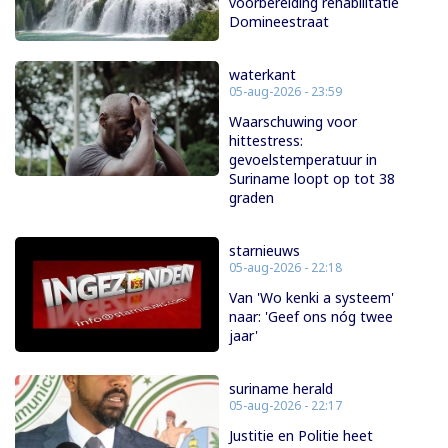
voorbereiding rehabilitatie
Domineestraat
waterkant
05-aug-2026 - 23:59
Waarschuwing voor
hittestress:
gevoelstemperatuur in
Suriname loopt op tot 38
graden
starnieuws
05-aug-2026 - 22:18
Van 'Wo kenki a systeem'
naar: 'Geef ons nóg twee
jaar'
suriname herald
05-aug-2026 - 22:17
Justitie en Politie heet