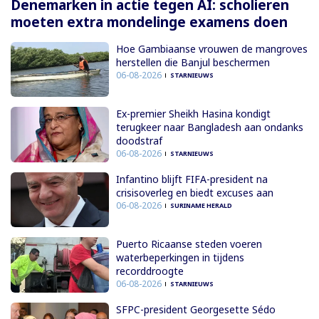
Denemarken in actie tegen AI: scholieren
moeten extra mondelinge examens doen
Hoe Gambiaanse vrouwen de mangroves
herstellen die Banjul beschermen
06-08-2026
STARNIEUWS
Ex-premier Sheikh Hasina kondigt
terugkeer naar Bangladesh aan ondanks
doodstraf
06-08-2026
STARNIEUWS
Infantino blijft FIFA-president na
crisisoverleg en biedt excuses aan
06-08-2026
SURINAME HERALD
Puerto Ricaanse steden voeren
waterbeperkingen in tijdens
recorddroogte
06-08-2026
STARNIEUWS
SFPC-president Georgesette Sédo