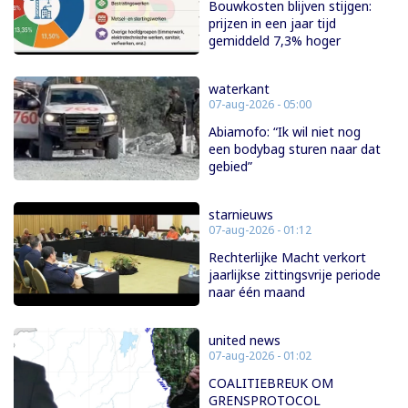
Bouwkosten blijven stijgen:
prijzen in een jaar tijd
gemiddeld 7,3% hoger
waterkant
07-aug-2026 - 05:00
Abiamofo: “Ik wil niet nog
een bodybag sturen naar dat
gebied”
starnieuws
07-aug-2026 - 01:12
Rechterlijke Macht verkort
jaarlijkse zittingsvrije periode
naar één maand
united news
07-aug-2026 - 01:02
COALITIEBREUK OM
GRENSPROTOCOL