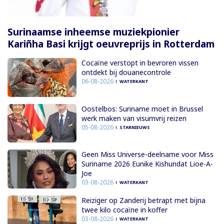
Surinaamse inheemse muziekpionier
Kariñha Basi krijgt oeuvreprijs in Rotterdam
Cocaïne verstopt in bevroren vissen
ontdekt bij douanecontrole
06-08-2026
WATERKANT
Oostelbos: Suriname moet in Brussel
werk maken van visumvrij reizen
05-08-2026
STARNIEUWS
Geen Miss Universe-deelname voor Miss
Suriname 2026 Eunike Kishundat Lioe-A-
Joe
03-08-2026
WATERKANT
Reiziger op Zanderij betrapt met bijna
twee kilo cocaïne in koffer
03-08-2026
WATERKANT