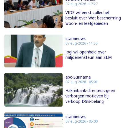
07-aug-2026 - 17:27
VIDS wil eerst collectief
besluit over Wet bescherming
woon- en leefgebieden
starnieuws
07-aug-2026 - 11:55
Jogi wil openheid over
miljoenensteun aan SLM
abc-Suriname
07-aug-2026 - 05:01
Hakrinbank-directeur: geen
verborgen motieven bij
verkoop DSB-belang
starnieuws
07-aug-2026 - 05:00