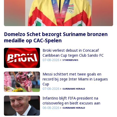
Domelzo Schet bezorgt Suriname bronzen
medaille op CAC-Spelen
Broki verliest debuut in Concacaf
Caribbean Cup tegen Club Sando FC
07-08-2026
STARNIEUWS
Messi schittert met twee goals en
record bij zege Inter Miami in Leagues
Cup
07-08-2026
SURINAME HERALD
Infantino blijft FIFA-president na
crisisoverleg en biedt excuses aan
06-08-2026
SURINAME HERALD