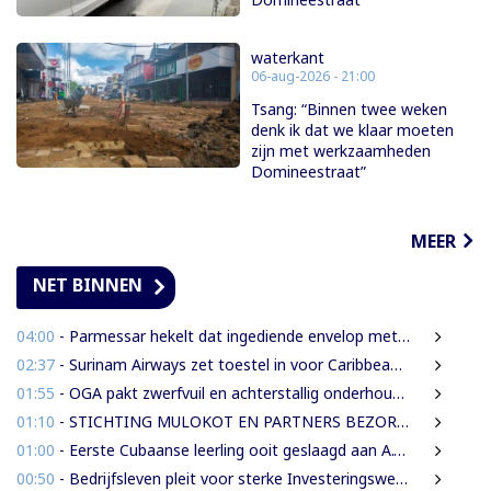
waterkant
06-aug-2026 - 21:00
Tsang: “Binnen twee weken
denk ik dat we klaar moeten
zijn met werkzaamheden
Domineestraat”
MEER
NET BINNEN
04:00
- Parmessar hekelt dat ingediende envelop met vermogensinformatie van DNA-lid vermoedelijk is opengemaakt
02:37
- Surinam Airways zet toestel in voor Caribbean Premier League crickettoernooi
01:55
- OGA pakt zwerfvuil en achterstallig onderhoud gezamenlijk aan
01:10
- STICHTING MULOKOT EN PARTNERS BEZORGD OVER VOORGENOMEN AFKONDIGING 5-KILOMETER-STRAALWET
01:00
- Eerste Cubaanse leerling ooit geslaagd aan A.T. Calorschool
00:50
- Bedrijfsleven pleit voor sterke Investeringswet en onafhankelijke SITA