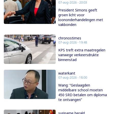
07-aug-2026 - 20:03
President Simons geeft
groen licht voor
loononderhandelingen met
vakbonden
chronostimes
07-aug-2026 - 19:48
KPS treft extra maatregelen
vanwege verkeersdrukte
binnenstad
waterkant
07-aug-2026 - 18:00
Wang: “Geslaagden
middelbare school moeten
450 SRD betalen om diploma
te ontvangen”
suriname herald