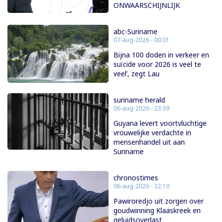
ONWAARSCHIJNLIJK
abc-Suriname
07-aug-2026 - 00:31
Bijna 100 doden in verkeer en
suïcide voor 2026 is veel te
veel’, zegt Lau
suriname herald
06-aug-2026 - 23:39
Guyana levert voortvluchtige
vrouwelijke verdachte in
mensenhandel uit aan
Suriname
chronostimes
06-aug-2026 - 22:10
Pawiroredjo uit zorgen over
goudwinning Klaaskreek en
geluidsoverlast