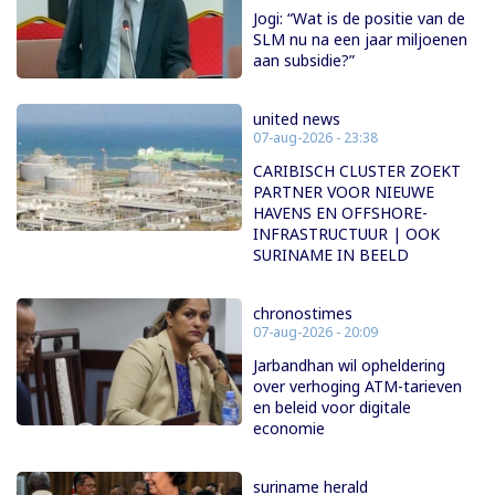
Jogi: “Wat is de positie van de
SLM nu na een jaar miljoenen
aan subsidie?”
united news
07-aug-2026 - 23:38
CARIBISCH CLUSTER ZOEKT
PARTNER VOOR NIEUWE
HAVENS EN OFFSHORE-
INFRASTRUCTUUR | OOK
SURINAME IN BEELD
chronostimes
07-aug-2026 - 20:09
Jarbandhan wil opheldering
over verhoging ATM-tarieven
en beleid voor digitale
economie
suriname herald