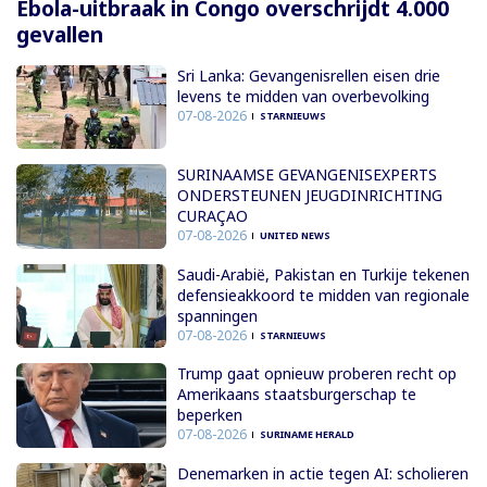
Ebola-uitbraak in Congo overschrijdt 4.000
gevallen
Sri Lanka: Gevangenisrellen eisen drie
levens te midden van overbevolking
07-08-2026
STARNIEUWS
SURINAAMSE GEVANGENISEXPERTS
ONDERSTEUNEN JEUGDINRICHTING
CURAÇAO
07-08-2026
UNITED NEWS
Saudi-Arabië, Pakistan en Turkije tekenen
defensieakkoord te midden van regionale
spanningen
07-08-2026
STARNIEUWS
Trump gaat opnieuw proberen recht op
Amerikaans staatsburgerschap te
beperken
07-08-2026
SURINAME HERALD
Denemarken in actie tegen AI: scholieren