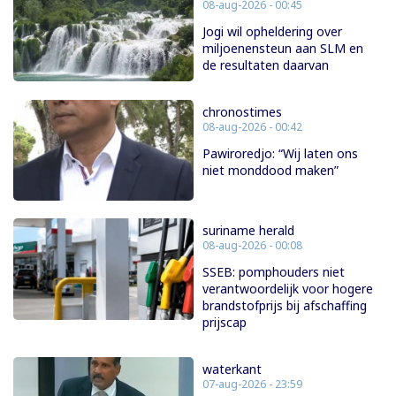
08-aug-2026 - 00:45
Jogi wil opheldering over
miljoenensteun aan SLM en
de resultaten daarvan
chronostimes
08-aug-2026 - 00:42
Pawiroredjo: “Wij laten ons
niet monddood maken”
suriname herald
08-aug-2026 - 00:08
SSEB: pomphouders niet
verantwoordelijk voor hogere
brandstofprijs bij afschaffing
prijscap
waterkant
07-aug-2026 - 23:59