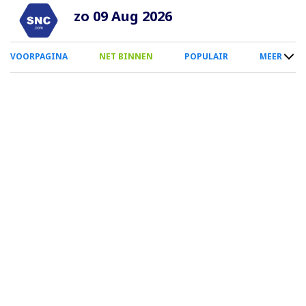
Overslaan
zo 09 Aug 2026
en
naar
0
VOORPAGINA
NET BINNEN
POPULAIR
MEER
de
Smartphone
inhoud
Menu
gaan