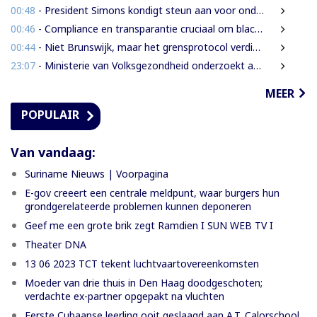
00:48
- President Simons kondigt steun aan voor onderzoek naar cultureel erfgoed
00:46
- Compliance en transparantie cruciaal om blacklisting te voorkomen.
00:44
- Niet Brunswijk, maar het grensprotocol verdient het debat
23:07
- Ministerie van Volksgezondheid onderzoekt aanbieders van onbewezen middelen tegen nierfalen
MEER
POPULAIR
Van vandaag:
Suriname Nieuws | Voorpagina
E-gov creeert een centrale meldpunt, waar burgers hun
grondgerelateerde problemen kunnen deponeren
Geef me een grote brik zegt Ramdien I SUN WEB TV I
Theater DNA
13 06 2023 TCT tekent luchtvaartovereenkomsten
Moeder van drie thuis in Den Haag doodgeschoten;
verdachte ex-partner opgepakt na vluchten
Eerste Cubaanse leerling ooit geslaagd aan A.T. Calorschool