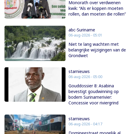
Monorath over verdwenen
kwik: “Als er koppen moeten
rollen, dan moeten die rollen”
abc-Suriname
06-aug-2026 - 05:01
Niet te lang wachten met
belangrijke wijzigingen van de
Grondwet
starnieuws
06-aug-2026 - 05:00
Gouddossier 8: Asabina
bevestigt goudwinning op
bodem Surinamerivier:
Concessie voor riviergrind
starnieuws
06-aug-2026 - 04:17
Domineestraat mogelijk al