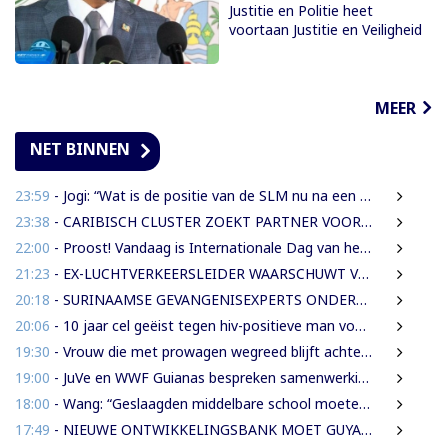
Justitie en Politie heet
voortaan Justitie en Veiligheid
MEER
NET BINNEN
23:59
- Jogi: “Wat is de positie van de SLM nu na een jaar miljoenen aan subsidie?”
23:38
- CARIBISCH CLUSTER ZOEKT PARTNER VOOR NIEUWE HAVENS EN OFFSHORE-INFRASTRUCTUUR | OOK SURINAME IN BEELD
22:00
- Proost! Vandaag is Internationale Dag van het Bier
21:23
- EX-LUCHTVERKEERSLEIDER WAARSCHUWT VOOR RISICO’S VLIEGVEILIGHEID
20:18
- SURINAAMSE GEVANGENISEXPERTS ONDERSTEUNEN JEUGDINRICHTING CURAÇAO
20:06
- 10 jaar cel geëist tegen hiv-positieve man voor vrijheidsberoving, mishandeling en verkrachting van sekswerkster
19:30
- Vrouw die met prowagen wegreed blijft achter tralies
19:00
- JuVe en WWF Guianas bespreken samenwerking rond natuurbescherming
18:00
- Wang: “Geslaagden middelbare school moeten 450 SRD betalen om diploma te ontvangen”
17:49
- NIEUWE ONTWIKKELINGSBANK MOET GUYANESE BEDRIJVEN KLAARSTOMEN OM BUITENLANDSE BEDRIJVEN TE VERVANGEN