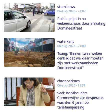
starnieuws
06-aug-2026 - 21:07
Politie grijpt in na
verkeerschaos door afsluiting
Domineestraat
waterkant
06-aug-2026 - 21:00
Tsang: “Binnen twee weken
denk ik dat we klaar moeten
zijn met werkzaamheden
Domineestraat”
chronostimes
06-aug-2026 - 19:31
Sadi: Boothouders
Commewijne zijn desperate,
wachten 6 jaren op
tariefaanpassing