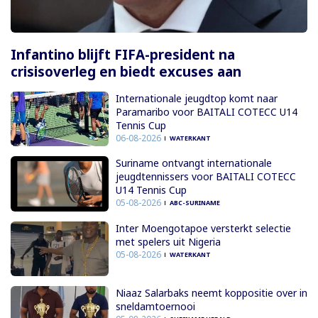
Infantino blijft FIFA-president na
crisisoverleg en biedt excuses aan
Internationale jeugdtop komt naar
Paramaribo voor BAITALI COTECC U14
Tennis Cup
06-08-2026
WATERKANT
Suriname ontvangt internationale
jeugdtennissers voor BAITALI COTECC
U14 Tennis Cup
05-08-2026
ABC-SURINAME
Inter Moengotapoe versterkt selectie
met spelers uit Nigeria
05-08-2026
WATERKANT
Niaaz Salarbaks neemt koppositie over in
sneldamtoernooi