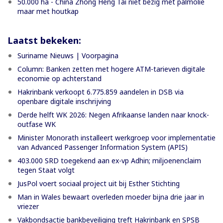
50.000 ha - China Zhong Heng Tai niet bezig met palmolie
maar met houtkap
Laatst bekeken:
Suriname Nieuws | Voorpagina
Column: Banken zetten met hogere ATM-tarieven digitale
economie op achterstand
Hakrinbank verkoopt 6.775.859 aandelen in DSB via
openbare digitale inschrijving
Derde helft WK 2026: Negen Afrikaanse landen naar knock-
outfase WK
Minister Monorath installeert werkgroep voor implementatie
van Advanced Passenger Information System (APIS)
403.000 SRD toegekend aan ex-vp Adhin; miljoenenclaim
tegen Staat volgt
JusPol voert sociaal project uit bij Esther Stichting
Man in Wales bewaart overleden moeder bijna drie jaar in
vriezer
Vakbondsactie bankbeveiliging treft Hakrinbank en SPSB