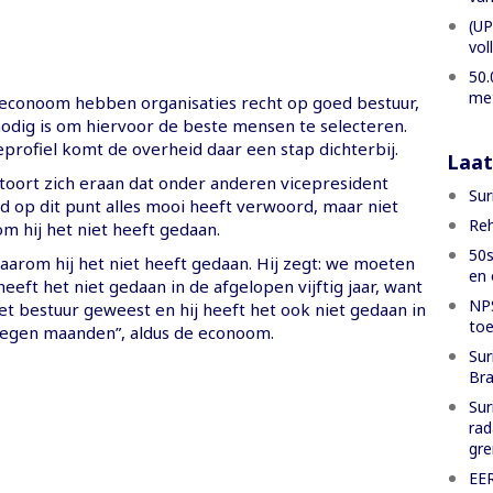
(UP
vol
50.
met
 econoom hebben organisaties recht op goed bestuur,
odig is om hiervoor de beste mensen te selecteren.
profiel komt de overheid daar een stap dichterbij.
Laat
toort zich eraan dat onder anderen vicepresident
Sur
d op dit punt alles mooi heeft verwoord, maar niet
Reh
m hij het niet heeft gedaan.
50s
waarom hij het niet heeft gedaan. Hij zegt: we moeten
en 
heeft het niet gedaan in de afgelopen vijftig jaar, want
NPS
 het bestuur geweest en hij heeft het ook niet gedaan in
toe
egen maanden”, aldus de econoom.
Sur
Bra
Sur
rad
gre
EE