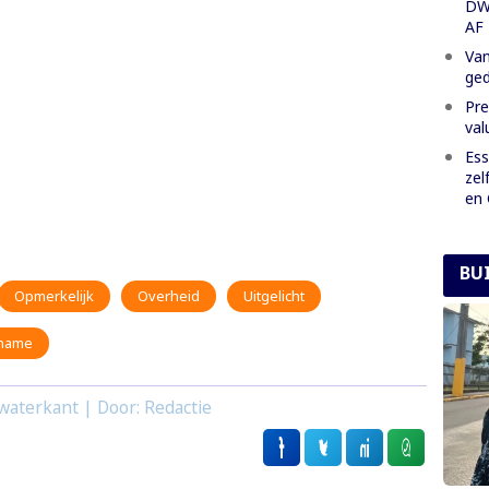
DW
AF
Van
ged
Pre
val
Ess
zel
en 
BU
Opmerkelijk
Overheid
Uitgelicht
iname
waterkant | Door: Redactie