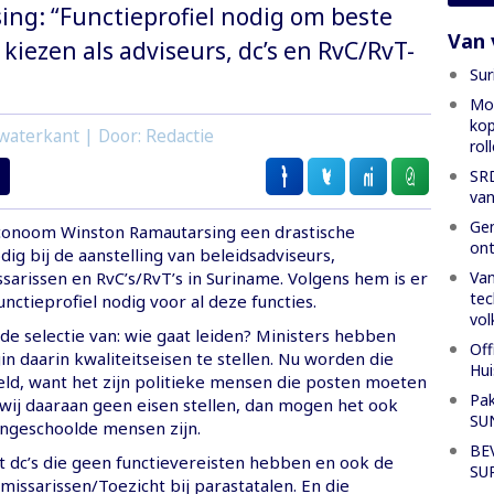
ng: “Functieprofiel nodig om beste
Van 
kiezen als adviseurs, dc’s en RvC/RvT-
Sur
Mon
kop
waterkant | Door: Redactie
rol
SRD
van
Gen
econoom Winston Ramautarsing een drastische
ont
ig bij de aanstelling van beleidsadviseurs,
Van
sarissen en RvC’s/RvT’s in Suriname. Volgens hem is er
tec
nctieprofiel nodig voor al deze functies.
vol
 de selectie van: wie gaat leiden? Ministers hebben
Off
n daarin kwaliteitseisen te stellen. Nu worden die
Hui
teld, want het zijn politieke mensen die posten moeten
Pak
wij daaraan geen eisen stellen, dan mogen het ook
SU
ongeschoolde mensen zijn.
BE
 dc’s die geen functievereisten hebben en ook de
SU
issarissen/Toezicht bij parastatalen. En die