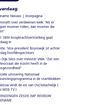
vandaag:
iname Nieuws | Voorpagina
orath over verdwenen kwik: “Als er
pen moeten rollen, dan moeten die
len”
 1800 koopkrachtversterking gaat
daag in
tle: 'Vice-president Brunswijk zit achter
slag hoofdinspecteurs'
 Dijk-Silos over minister VWA: “Zet een
hnocraat die inzicht heeft in de
ksgezondheid”
iciële uitvoering Nationaal
svestingsprogramma in de startblokken
kitow vindt de eis van OvJ belachelijk I
N WEB TV I
VINDINGEN ZESDE IMF REVIEUW
RINAME