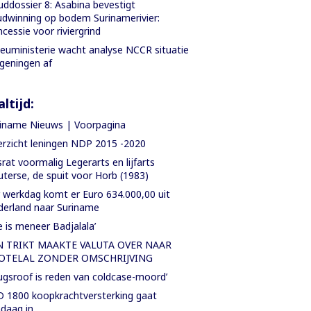
ddossier 8: Asabina bevestigt
dwinning op bodem Surinamerivier:
cessie voor riviergrind
ieuministerie wacht analyse NCCR situatie
geningen af
ltijd:
iname Nieuws | Voorpagina
rzicht leningen NDP 2015 -2020
rat voormalig Legerarts en lijfarts
terse, de spuit voor Horb (1983)
 werkdag komt er Euro 634.000,00 uit
erland naar Suriname
e is meneer Badjalala’
N TRIKT MAAKTE VALUTA OVER NAAR
OTELAL ZONDER OMSCHRIJVING
ugsroof is reden van coldcase-moord’
 1800 koopkrachtversterking gaat
daag in