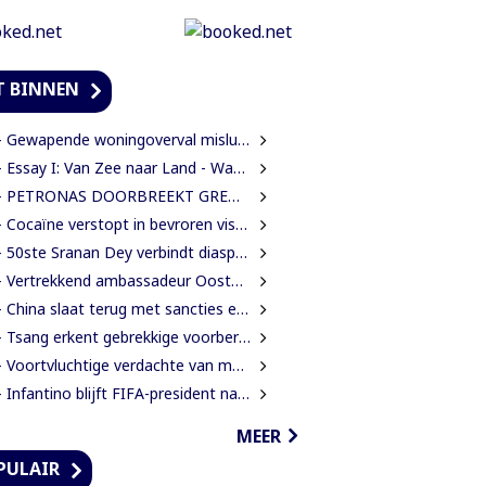
T BINNEN
Gewapende woningoverval mislukt nadat bewoners en buren alarm slaan
ssay I: Van Zee naar Land - Wat Suriname zelf moet weten over de Nieuwe Raffinaderij en Gas-to-Shore
ETRONAS DOORBREEKT GRENS VAN 1 MILJARD VATEN IN BLOK 52 | WAT BETEKENT DEZE MIJLPAAL VOOR DE SURINAAMSE ECONOMIE?
Cocaïne verstopt in bevroren vissen ontdekt bij douanecontrole
50ste Sranan Dey verbindt diaspora, cultuur en ondernemerschap in New York
Vertrekkend ambassadeur Oostelbos: ‘De grootste rijkdom van Suriname zijn de mensen’
China slaat terug met sancties en strengere exportregels in handelsconflict met VS
Tsang erkent gebrekkige voorbereiding werkzaamheden Domineestraat
Voortvluchtige verdachte van mensenhandel uitgeleverd door Guyana
Infantino blijft FIFA-president na crisisoverleg en biedt excuses aan
MEER
PULAIR