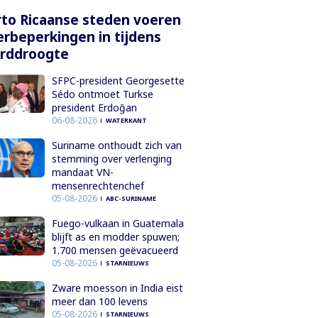
to Ricaanse steden voeren
rbeperkingen in tijdens
orddroogte
SFPC-president Georgesette
Sédo ontmoet Turkse
president Erdoğan
06-08-2026
WATERKANT
Suriname onthoudt zich van
stemming over verlenging
mandaat VN-
mensenrechtenchef
05-08-2026
ABC-SURINAME
Fuego-vulkaan in Guatemala
blijft as en modder spuwen;
1.700 mensen geëvacueerd
05-08-2026
STARNIEUWS
Zware moesson in India eist
meer dan 100 levens
05-08-2026
STARNIEUWS