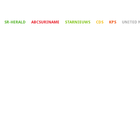
Overslaan
en
naar
SR-HERALD
ABCSURINAME
STARNIEUWS
CDS
KPS
UNITED 
de
inhoud
gaan