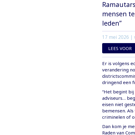
Ramautarsi
mensen te 
leden”
17 mei 2026
| 
LEES VOOR
Er is volgens 
verandering nod
districtscommis
dringend een fu
“Het begint bij
adviseurs… begi
eisen niet ges
bemensen. Als 
criminelen of 
Dan kom je met
Raden van Comm