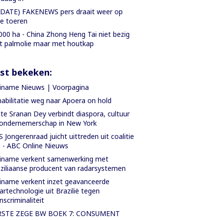
DATE) FAKENEWS pers draait weer op
le toeren
000 ha - China Zhong Heng Tai niet bezig
 palmolie maar met houtkap
st bekeken:
iname Nieuws | Voorpagina
abilitatie weg naar Apoera on hold
te Sranan Dey verbindt diaspora, cultuur
ondernemerschap in New York
 Jongerenraad juicht uittreden uit coalitie
 - ABC Online Nieuws
iname verkent samenwerking met
ziliaanse producent van radarsystemen
iname verkent inzet geavanceerde
artechnologie uit Brazilië tegen
nscriminaliteit
RSTE ZEGE BW BOEK 7: CONSUMENT