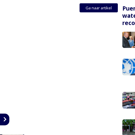
Puer
Ga naar artikel
wate
rec
n