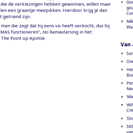
Gou
en die de verkiezingen hebben gewonnen, willen maar
gou
llen een graantje meepikken. Hierdoor krijg je dan
Con
 getraind zijn.
Mil
 man die zegt dat hij eens vis heeft verkocht, dus hij
Wa
 MAS functioneren”, zei Ramautarsing in het
The Point op Apintie
Van a
Sur
Ove
Has
Bou
Per
Ned
‘Wi
VA
CH
’Dr
SRD
van