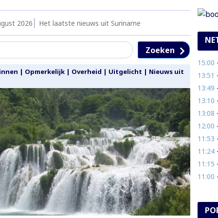
ugust 2026
Het laatste nieuws uit Suriname
NE
Zoeken
15:00
- 
innen
|
Opmerkelijk
|
Overheid
|
Uitgelicht
|
Nieuws uit
13:51
- E
13:49
- P
13:10
- 
13:08
- 
12:00
- 
11:53
- 
11:24
- 
11:15
- 
11:00
- 
PO