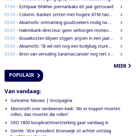
07:00
- Echtpaar Bhikhie-Joemanbaks 60 jaar getrouwd
05:59
- Column: Banken zetten met hogere ATM-tarieven digitale economie op achterstand
05:03
- Abiamofo: ontruiming goudzoekers nodig na dodelijke risico’s in Moeroekreek en 21 Bergi
05:01
- Hakrinbank-directeur: geen verborgen motieven bij verkoop DSB-belang
05:00
- Bouwkosten blijven stijgen: prijzen in een jaar tijd gemiddeld 7,3% hoger
05:00
- Abiamofo: “Ik wil niet nog een bodybag sturen naar dat gebied”
03:50
- Bron van vervuiling Saramaccarivier nog niet vastgesteld, onderzoek in afrondende fase
MEER
POPULAIR
Van vandaag:
Suriname Nieuws | Voorpagina
Monorath over verdwenen kwik: “Als er koppen moeten
rollen, dan moeten die rollen”
SRD 1800 koopkrachtversterking gaat vandaag in
Gentle: 'Vice-president Brunswijk zit achter ontslag