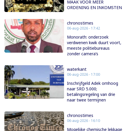
MAAK VOOR MEER
ORDENING EN INKOMSTEN
chronostimes
06-aug-2026 - 17:42
Monorath: onderzoek
verdwenen kwik duurt voort,
meeste politiebureaus
zonder camera’s
waterkant
06-aug-2026 - 17:00
Inschrijfgeld Adek omhoog
naar SRD 5.000;
betalingsregeling van drie
naar twee termijnen
chronostimes
06-aug-2026 - 16:10
Mogelijke chemische lekkage