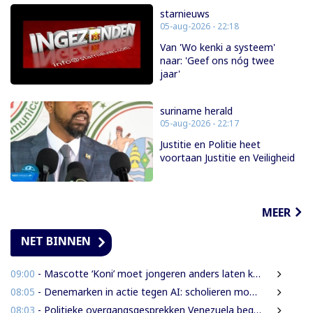
starnieuws
05-aug-2026 - 22:18
Van 'Wo kenki a systeem'
naar: 'Geef ons nóg twee
jaar'
suriname herald
05-aug-2026 - 22:17
Justitie en Politie heet
voortaan Justitie en Veiligheid
MEER
NET BINNEN
09:00
- Mascotte ‘Koni’ moet jongeren anders laten kijken naar Surinaamse houtsector
08:05
- Denemarken in actie tegen AI: scholieren moeten extra mondelinge examens doen
08:03
- Politieke overgangsgesprekken Venezuela beginnen zonder Machado