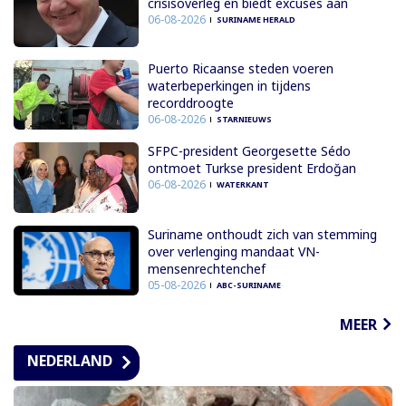
crisisoverleg en biedt excuses aan
06-08-2026
SURINAME HERALD
Puerto Ricaanse steden voeren
waterbeperkingen in tijdens
recorddroogte
06-08-2026
STARNIEUWS
SFPC-president Georgesette Sédo
ontmoet Turkse president Erdoğan
06-08-2026
WATERKANT
Suriname onthoudt zich van stemming
over verlenging mandaat VN-
mensenrechtenchef
05-08-2026
ABC-SURINAME
MEER
NEDERLAND