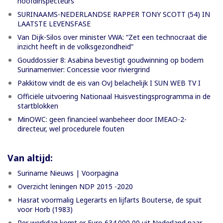
hoofdinspecteurs'
SURINAAMS-NEDERLANDSE RAPPER TONY SCOTT (54) IN
LAATSTE LEVENSFASE
Van Dijk-Silos over minister VWA: “Zet een technocraat die
inzicht heeft in de volksgezondheid”
Gouddossier 8: Asabina bevestigt goudwinning op bodem
Surinamerivier: Concessie voor riviergrind
Pakkitow vindt de eis van OvJ belachelijk I SUN WEB TV I
Officiële uitvoering Nationaal Huisvestingsprogramma in de
startblokken
MinOWC: geen financieel wanbeheer door IMEAO-2-
directeur, wel procedurele fouten
Van altijd:
Suriname Nieuws | Voorpagina
Overzicht leningen NDP 2015 -2020
Hasrat voormalig Legerarts en lijfarts Bouterse, de spuit
voor Horb (1983)
Per werkdag komt er Euro 634.000,00 uit Nederland naar