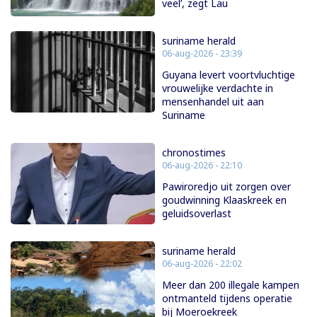
veel’, zegt Lau
suriname herald
06-aug-2026 - 23:39
Guyana levert voortvluchtige
vrouwelijke verdachte in
mensenhandel uit aan
Suriname
chronostimes
06-aug-2026 - 22:10
Pawiroredjo uit zorgen over
goudwinning Klaaskreek en
geluidsoverlast
suriname herald
06-aug-2026 - 22:02
Meer dan 200 illegale kampen
ontmanteld tijdens operatie
bij Moeroekreek