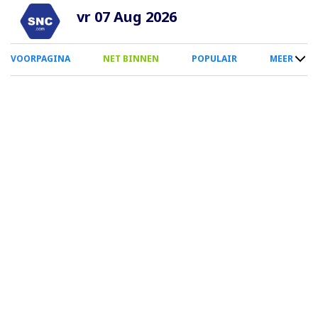
Overslaan
vr 07 Aug 2026
en
naar
0
VOORPAGINA
NET BINNEN
POPULAIR
MEER
de
Smartphone
inhoud
Menu
gaan