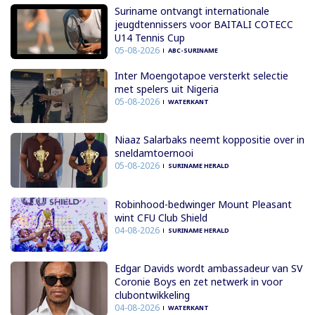
Suriname ontvangt internationale
jeugdtennissers voor BAITALI COTECC
U14 Tennis Cup
05-08-2026
ABC-SURINAME
Inter Moengotapoe versterkt selectie
met spelers uit Nigeria
05-08-2026
WATERKANT
Niaaz Salarbaks neemt koppositie over in
sneldamtoernooi
05-08-2026
SURINAME HERALD
Robinhood-bedwinger Mount Pleasant
wint CFU Club Shield
04-08-2026
SURINAME HERALD
Edgar Davids wordt ambassadeur van SV
Coronie Boys en zet netwerk in voor
clubontwikkeling
04-08-2026
WATERKANT