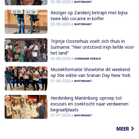
03-08-2026
WATERKANT
Reiziger op Zanderij betrapt met bijna
twee kilo cocaïne in koffer
03-08-2026
WATERKANT
Trijntje Oosterhuis voelt zich thuis in
Suriname: “Hier ontstond mijn liefde voor
het land”
02-08-2026
SURINAME HERALD
Muziekformatie Showtime dit weekend
op 50e editie van Sranan Day New York
01-08-2026
WATERKANT
Herdenking Mariënburg: oproep tot
excuses en zoektocht naar verdwenen
begraafplaats
31-07-2026
WATERKANT
MEER