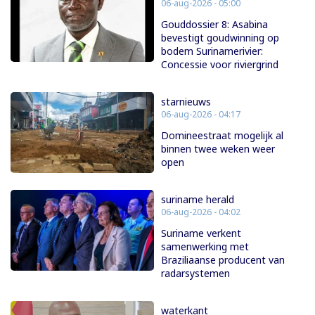
06-aug-2026 - 05:00
Gouddossier 8: Asabina
bevestigt goudwinning op
bodem Surinamerivier:
Concessie voor riviergrind
starnieuws
06-aug-2026 - 04:17
Domineestraat mogelijk al
binnen twee weken weer
open
suriname herald
06-aug-2026 - 04:02
Suriname verkent
samenwerking met
Braziliaanse producent van
radarsystemen
waterkant