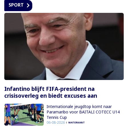
SPORT
Infantino blijft FIFA-president na
crisisoverleg en biedt excuses aan
Internationale jeugdtop komt naar
Paramaribo voor BAITALI COTECC U14
Tennis Cup
06-08-2026
WATERKANT