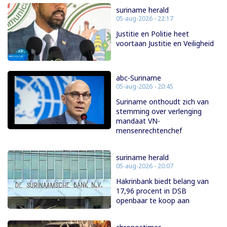
suriname herald
05-aug-2026 - 22:17
Justitie en Politie heet
voortaan Justitie en Veiligheid
abc-Suriname
05-aug-2026 - 20:45
Suriname onthoudt zich van
stemming over verlenging
mandaat VN-
mensenrechtenchef
suriname herald
05-aug-2026 - 20:07
Hakrinbank biedt belang van
17,96 procent in DSB
openbaar te koop aan