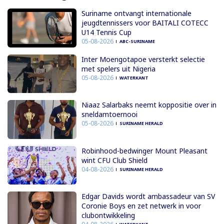
Suriname ontvangt internationale
jeugdtennissers voor BAITALI COTECC
U14 Tennis Cup
05-08-2026
ABC-SURINAME
Inter Moengotapoe versterkt selectie
met spelers uit Nigeria
05-08-2026
WATERKANT
Niaaz Salarbaks neemt koppositie over in
sneldamtoernooi
05-08-2026
SURINAME HERALD
Robinhood-bedwinger Mount Pleasant
wint CFU Club Shield
04-08-2026
SURINAME HERALD
Edgar Davids wordt ambassadeur van SV
Coronie Boys en zet netwerk in voor
clubontwikkeling