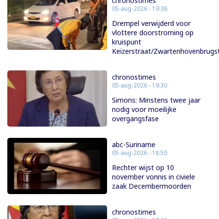
chronostimes
05-aug-2026 - 19:38
Drempel verwijderd voor
vlottere doorstroming op
kruispunt
Keizerstraat/Zwartenhovenbrugs
chronostimes
05-aug-2026 - 19:30
Simons: Minstens twee jaar
nodig voor moeilijke
overgangsfase
abc-Suriname
05-aug-2026 - 18:50
Rechter wijst op 10
november vonnis in civiele
zaak Decembermoorden
chronostimes