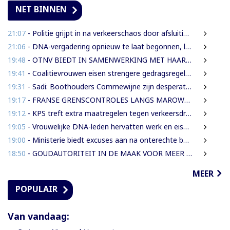
NET BINNEN
21:07
- Politie grijpt in na verkeerschaos door afsluiting Domineestraat
21:06
- DNA-vergadering opnieuw te laat begonnen, leden eisen aanpak laatkomers
19:48
- OTNV BIEDT IN SAMENWERKING MET HAAR INTERNATIONALE PARTNERS 200 GRATIS STUDIEBEURZEN AAN TECHNISCH TALENT
19:41
- Coalitievrouwen eisen strengere gedragsregels in DNA na uitspraak Van Samson
19:31
- Sadi: Boothouders Commewijne zijn desperate, wachten 6 jaren op tariefaanpassing
19:17
- FRANSE GRENSCONTROLES LANGS MAROWIJNERIVIER WEDEROM FORS AANGESCHERPT
19:12
- KPS treft extra maatregelen tegen verkeersdrukte binnenstad
19:05
- Vrouwelijke DNA-leden hervatten werk en eisen strengere gedragsregels na uitlating Van Samson
19:00
- Ministerie biedt excuses aan na onterechte beschuldigingen tegen IMEAO 2-directeur
18:50
- GOUDAUTORITEIT IN DE MAAK VOOR MEER ORDENING EN INKOMSTEN
MEER
POPULAIR
Van vandaag: