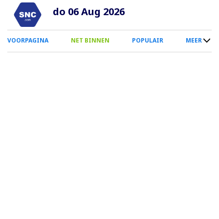
Overslaan
do 06 Aug 2026
en
naar
0
VOORPAGINA
NET BINNEN
POPULAIR
MEER
de
Smartphone
inhoud
Menu
gaan