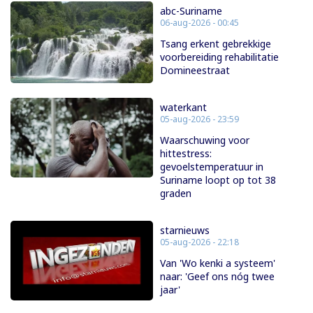
abc-Suriname
06-aug-2026 - 00:45
Tsang erkent gebrekkige
voorbereiding rehabilitatie
Domineestraat
waterkant
05-aug-2026 - 23:59
Waarschuwing voor
hittestress:
gevoelstemperatuur in
Suriname loopt op tot 38
graden
starnieuws
05-aug-2026 - 22:18
Van 'Wo kenki a systeem'
naar: 'Geef ons nóg twee
jaar'