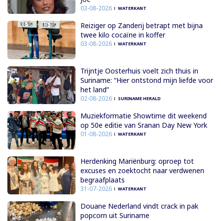
03-08-2026
WATERKANT
Reiziger op Zanderij betrapt met bijna
twee kilo cocaïne in koffer
03-08-2026
WATERKANT
Trijntje Oosterhuis voelt zich thuis in
Suriname: “Hier ontstond mijn liefde voor
het land”
02-08-2026
SURINAME HERALD
Muziekformatie Showtime dit weekend
op 50e editie van Sranan Day New York
01-08-2026
WATERKANT
Herdenking Mariënburg: oproep tot
excuses en zoektocht naar verdwenen
begraafplaats
31-07-2026
WATERKANT
Douane Nederland vindt crack in pak
popcorn uit Suriname