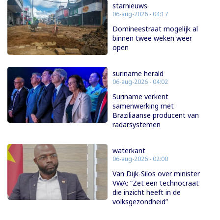
starnieuws
06-aug-2026 - 04:17
Domineestraat mogelijk al
binnen twee weken weer
open
suriname herald
06-aug-2026 - 04:02
Suriname verkent
samenwerking met
Braziliaanse producent van
radarsystemen
waterkant
06-aug-2026 - 02:00
Van Dijk-Silos over minister
VWA: “Zet een technocraat
die inzicht heeft in de
volksgezondheid”