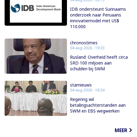
IDB ondersteunt Surinaams
onderzoek naar Peruaans
innovatiemodel met US$
110.000
chronostimes
04-aug-2026 - 19:33
Rusland: Overheid heeft circa
SRD 100 miljoen aan
schulden bij SWM
starnieuws
04-aug-2026 - 18:34
Regering wil
betalingsachterstanden aan
SWM en EBS wegwerken
MEER