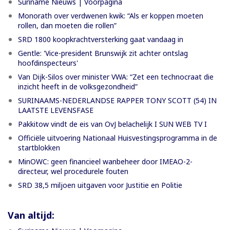
Suriname Nieuws | Voorpagina
Monorath over verdwenen kwik: “Als er koppen moeten
rollen, dan moeten die rollen”
SRD 1800 koopkrachtversterking gaat vandaag in
Gentle: 'Vice-president Brunswijk zit achter ontslag
hoofdinspecteurs'
Van Dijk-Silos over minister VWA: “Zet een technocraat die
inzicht heeft in de volksgezondheid”
SURINAAMS-NEDERLANDSE RAPPER TONY SCOTT (54) IN
LAATSTE LEVENSFASE
Pakkitow vindt de eis van OvJ belachelijk I SUN WEB TV I
Officiële uitvoering Nationaal Huisvestingsprogramma in de
startblokken
MinOWC: geen financieel wanbeheer door IMEAO-2-
directeur, wel procedurele fouten
SRD 38,5 miljoen uitgaven voor Justitie en Politie
Van altijd: