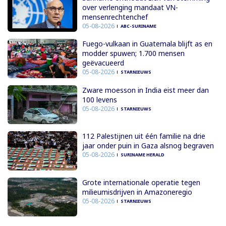
over verlenging mandaat VN-
mensenrechtenchef
05-08-2026
ABC-SURINAME
Fuego-vulkaan in Guatemala blijft as en
modder spuwen; 1.700 mensen
geëvacueerd
05-08-2026
STARNIEUWS
Zware moesson in India eist meer dan
100 levens
05-08-2026
STARNIEUWS
112 Palestijnen uit één familie na drie
jaar onder puin in Gaza alsnog begraven
05-08-2026
SURINAME HERALD
Grote internationale operatie tegen
milieumisdrijven in Amazoneregio
05-08-2026
STARNIEUWS