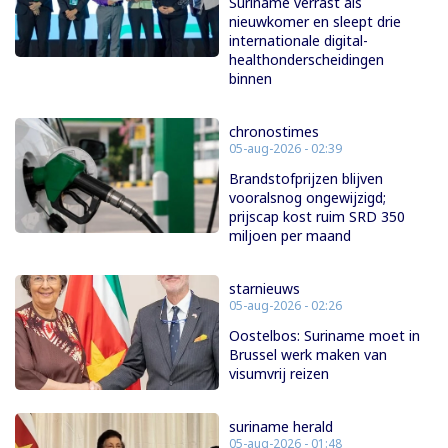
Suriname verrast als
nieuwkomer en sleept drie
internationale digital-
healthonderscheidingen
binnen
chronostimes
05-aug-2026 - 02:39
Brandstofprijzen blijven
vooralsnog ongewijzigd;
prijscap kost ruim SRD 350
miljoen per maand
starnieuws
05-aug-2026 - 02:26
Oostelbos: Suriname moet in
Brussel werk maken van
visumvrij reizen
suriname herald
05-aug-2026 - 01:48