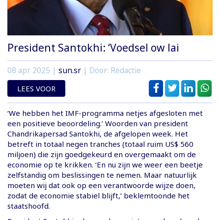
President Santokhi: ‘Voedsel ow lai
08 apr 2025
|
sun.sr
| Door: Redactie
LEES VOOR
‘We hebben het IMF-programma netjes afgesloten met
een positieve beoordeling.’ Woorden van president
Chandrikapersad Santokhi, de afgelopen week. Het
betreft in totaal negen tranches (totaal ruim US$ 560
miljoen) die zijn goedgekeurd en overgemaakt om de
economie op te krikken. ‘En nu zijn we weer een beetje
zelfstandig om beslissingen te nemen. Maar natuurlijk
moeten wij dat ook op een verantwoorde wijze doen,
zodat de economie stabiel blijft,’ beklemtoonde het
staatshoofd.