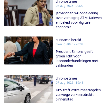
chronostimes
07-aug-2026 - 20:09
Jarbandhan wil opheldering
over verhoging ATM-tarieven
en beleid voor digitale
economie
suriname herald
07-aug-2026 - 20:03
President Simons geeft
groen licht voor
loononderhandelingen met
vakbonden
chronostimes
07-aug-2026 - 19:48
KPS treft extra maatregelen
vanwege verkeersdrukte
binnenstad