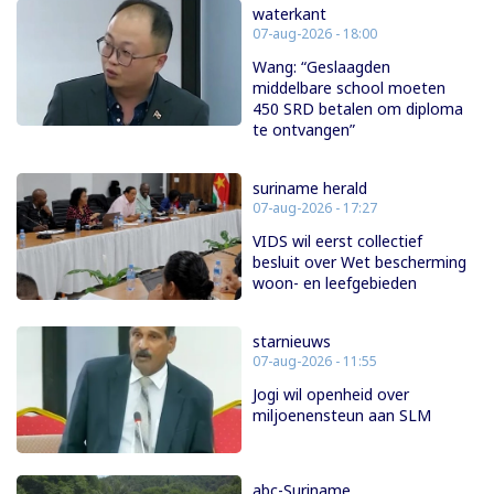
waterkant
07-aug-2026 - 18:00
Wang: “Geslaagden
middelbare school moeten
450 SRD betalen om diploma
te ontvangen”
suriname herald
07-aug-2026 - 17:27
VIDS wil eerst collectief
besluit over Wet bescherming
woon- en leefgebieden
starnieuws
07-aug-2026 - 11:55
Jogi wil openheid over
miljoenensteun aan SLM
abc-Suriname