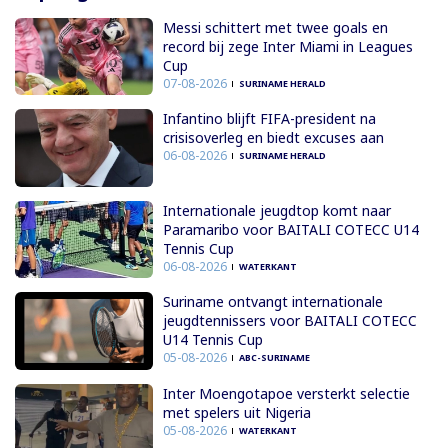
Messi schittert met twee goals en
record bij zege Inter Miami in Leagues
Cup
07-08-2026
SURINAME HERALD
Infantino blijft FIFA-president na
crisisoverleg en biedt excuses aan
06-08-2026
SURINAME HERALD
Internationale jeugdtop komt naar
Paramaribo voor BAITALI COTECC U14
Tennis Cup
06-08-2026
WATERKANT
Suriname ontvangt internationale
jeugdtennissers voor BAITALI COTECC
U14 Tennis Cup
05-08-2026
ABC-SURINAME
Inter Moengotapoe versterkt selectie
met spelers uit Nigeria
05-08-2026
WATERKANT