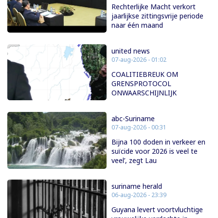
Rechterlijke Macht verkort
jaarlijkse zittingsvrije periode
naar één maand
united news
07-aug-2026 - 01:02
COALITIEBREUK OM
GRENSPROTOCOL
ONWAARSCHIJNLIJK
abc-Suriname
07-aug-2026 - 00:31
Bijna 100 doden in verkeer en
suïcide voor 2026 is veel te
veel’, zegt Lau
suriname herald
06-aug-2026 - 23:39
Guyana levert voortvluchtige