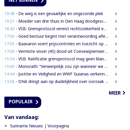
19:48
- De weg is een gevaarlijke en ongezonde plek
19:21
- Moeder van drie thuis in Den Haag doodgeschoten; verdachte ex-partner opgepakt na vluchten
18:42
- VSB: Grensprotocol vereist rechtszekerheid en harde waarborgen
17:50
- Goed bestuur begint met verantwoording afleggen
17:05
- Baasaron voert prijscontroles en toezicht op voedselveiligheid op
17:00
- Vermiste visser (45) dood uit Coesewijnerivier gehaald
15:54
- VSB: Ratificatie grensprotocol mag geen blanco cheque zijn
15:00
- Monorath: “Verwerpelijk zou zijn wanneer we de dingen zouden bedekken met de mantel der liefde”
14:44
- Justitie en Veiligheid en WWF Guianas verkennen verdere samenwerking
13:56
- DNA dringt aan op duidelijkheid over oorzaak massale vissterfte
MEER
POPULAIR
Van vandaag:
Suriname Nieuws | Voorpagina