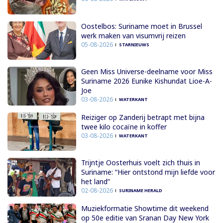
Oostelbos: Suriname moet in Brussel
werk maken van visumvrij reizen
05-08-2026
STARNIEUWS
Geen Miss Universe-deelname voor Miss
Suriname 2026 Eunike Kishundat Lioe-A-
Joe
03-08-2026
WATERKANT
Reiziger op Zanderij betrapt met bijna
twee kilo cocaïne in koffer
03-08-2026
WATERKANT
Trijntje Oosterhuis voelt zich thuis in
Suriname: “Hier ontstond mijn liefde voor
het land”
02-08-2026
SURINAME HERALD
Muziekformatie Showtime dit weekend
op 50e editie van Sranan Day New York