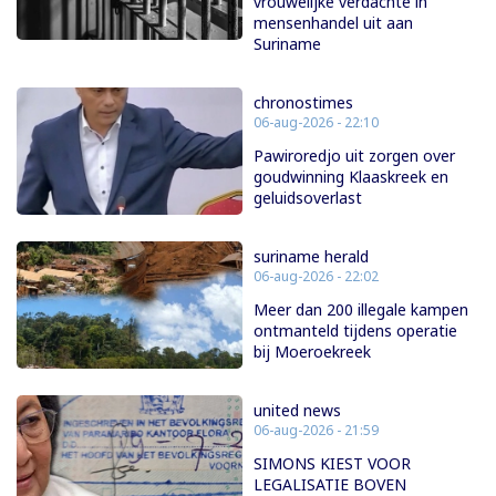
vrouwelijke verdachte in
mensenhandel uit aan
Suriname
chronostimes
06-aug-2026 - 22:10
Pawiroredjo uit zorgen over
goudwinning Klaaskreek en
geluidsoverlast
suriname herald
06-aug-2026 - 22:02
Meer dan 200 illegale kampen
ontmanteld tijdens operatie
bij Moeroekreek
united news
06-aug-2026 - 21:59
SIMONS KIEST VOOR
LEGALISATIE BOVEN