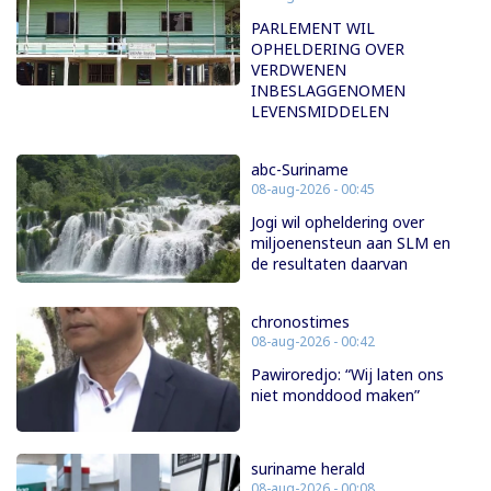
PARLEMENT WIL
OPHELDERING OVER
VERDWENEN
INBESLAGGENOMEN
LEVENSMIDDELEN
abc-Suriname
08-aug-2026 - 00:45
Jogi wil opheldering over
miljoenensteun aan SLM en
de resultaten daarvan
chronostimes
08-aug-2026 - 00:42
Pawiroredjo: “Wij laten ons
niet monddood maken”
suriname herald
08-aug-2026 - 00:08