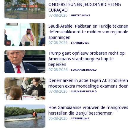
ONDERSTEUNEN JEUGDINRICHTING
CURAÇAO
07-08-2026
UNITED NEWS
Saudi-Arabië, Pakistan en Turkije tekenen
defensieakkoord te midden van regionale
spanningen
07-08-2026
STARNIEUWS
Trump gaat opnieuw proberen recht op
Amerikaans staatsburgerschap te
beperken
07-08-2026
SURINAME HERALD
Denemarken in actie tegen AI: scholieren
moeten extra mondelinge examens doen
07-08-2026
SURINAME HERALD
Hoe Gambiaanse vrouwen de mangroves
herstellen die Banjul beschermen
06-08-2026
STARNIEUWS