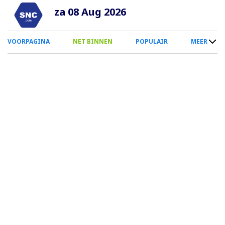
Overslaan
za 08 Aug 2026
en
naar
0
VOORPAGINA
NET BINNEN
POPULAIR
MEER
de
Smartphone
inhoud
Menu
gaan