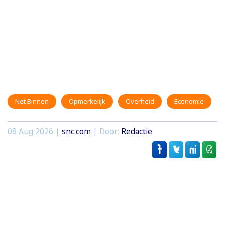
Net Binnen
Opmerkelijk
Overheid
Economie
08 Aug 2026 |
snc.com
| Door:
Redactie