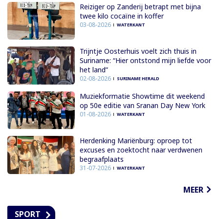
Reiziger op Zanderij betrapt met bijna
twee kilo cocaïne in koffer
03-08-2026
WATERKANT
Trijntje Oosterhuis voelt zich thuis in
Suriname: “Hier ontstond mijn liefde voor
het land”
02-08-2026
SURINAME HERALD
Muziekformatie Showtime dit weekend
op 50e editie van Sranan Day New York
01-08-2026
WATERKANT
Herdenking Mariënburg: oproep tot
excuses en zoektocht naar verdwenen
begraafplaats
31-07-2026
WATERKANT
MEER
SPORT