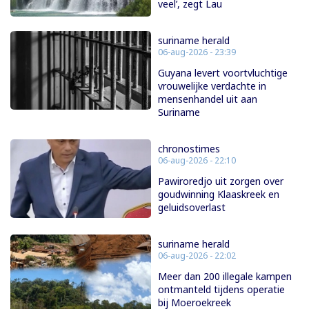
veel’, zegt Lau
suriname herald
06-aug-2026 - 23:39
Guyana levert voortvluchtige
vrouwelijke verdachte in
mensenhandel uit aan
Suriname
chronostimes
06-aug-2026 - 22:10
Pawiroredjo uit zorgen over
goudwinning Klaaskreek en
geluidsoverlast
suriname herald
06-aug-2026 - 22:02
Meer dan 200 illegale kampen
ontmanteld tijdens operatie
bij Moeroekreek