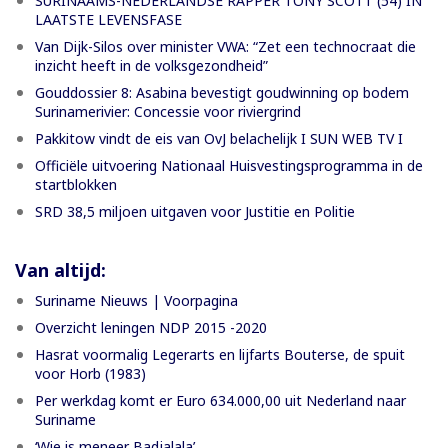
SURINAAMS-NEDERLANDSE RAPPER TONY SCOTT (54) IN
LAATSTE LEVENSFASE
Van Dijk-Silos over minister VWA: “Zet een technocraat die
inzicht heeft in de volksgezondheid”
Gouddossier 8: Asabina bevestigt goudwinning op bodem
Surinamerivier: Concessie voor riviergrind
Pakkitow vindt de eis van OvJ belachelijk I SUN WEB TV I
Officiële uitvoering Nationaal Huisvestingsprogramma in de
startblokken
SRD 38,5 miljoen uitgaven voor Justitie en Politie
Van altijd:
Suriname Nieuws | Voorpagina
Overzicht leningen NDP 2015 -2020
Hasrat voormalig Legerarts en lijfarts Bouterse, de spuit
voor Horb (1983)
Per werkdag komt er Euro 634.000,00 uit Nederland naar
Suriname
‘Wie is meneer Badjalala’