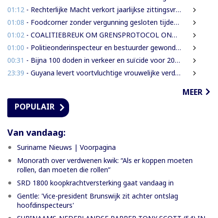
01:12
- Rechterlijke Macht verkort jaarlijkse zittingsvrije periode naar één maand
01:08
- Foodcorner zonder vergunning gesloten tijdens derde dag integrale controles
01:02
- COALITIEBREUK OM GRENSPROTOCOL ONWAARSCHIJNLIJK
01:00
- Politieonderinspecteur en bestuurder gewond nadat auto over de kop slaat
00:31
- Bijna 100 doden in verkeer en suïcide voor 2026 is veel te veel’, zegt Lau
23:39
- Guyana levert voortvluchtige vrouwelijke verdachte in mensenhandel uit aan Suriname
MEER
POPULAIR
Van vandaag:
Suriname Nieuws | Voorpagina
Monorath over verdwenen kwik: “Als er koppen moeten
rollen, dan moeten die rollen”
SRD 1800 koopkrachtversterking gaat vandaag in
Gentle: 'Vice-president Brunswijk zit achter ontslag
hoofdinspecteurs'