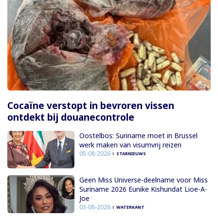
Cocaïne verstopt in bevroren vissen
ontdekt bij douanecontrole
Oostelbos: Suriname moet in Brussel
werk maken van visumvrij reizen
05-08-2026
STARNIEUWS
Geen Miss Universe-deelname voor Miss
Suriname 2026 Eunike Kishundat Lioe-A-
Joe
03-08-2026
WATERKANT