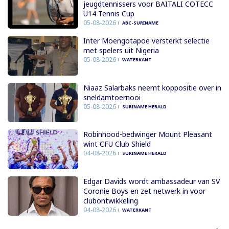
jeugdtennissers voor BAITALI COTECC
U14 Tennis Cup
05-08-2026
ABC-SURINAME
Inter Moengotapoe versterkt selectie
met spelers uit Nigeria
05-08-2026
WATERKANT
Niaaz Salarbaks neemt koppositie over in
sneldamtoernooi
05-08-2026
SURINAME HERALD
Robinhood-bedwinger Mount Pleasant
wint CFU Club Shield
04-08-2026
SURINAME HERALD
Edgar Davids wordt ambassadeur van SV
Coronie Boys en zet netwerk in voor
clubontwikkeling
04-08-2026
WATERKANT