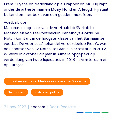
Frans Guyana en Nederland op als rapper en MC. Hij rapt
onder de artiestennamen Mony Hond en A Jeugd. Hij staat
bekend om het bezit van een gouden microfoon.
Voetbalclubs
Martinus is eigenaar van de voetbalclub SV Notch uit
Moengo en van zaalvoetbalclub Kabelboys-Bordo. SV
Notch komt uit in de hoogste klasse van het Surinaamse
voetbal. De voor cocaïnehandel veroordeelde Piet W. was
ook sponsor van SV Notch, tot aan zijn arrestatie in 2012.
W. werd in oktober dit jaar in Almere opgepakt op
verdenking van twee liquidaties in 2019 in Amsterdam en
op Curaçao.
Spraakmakende rechterlijke uitspraken in Suriname
Net Binnen
Justitie en politie
21 nov 2022
|
snc.com
| Door: Redactie