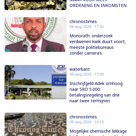
ORDENING EN INKOMSTEN
chronostimes
06-aug-2026 - 17:42
Monorath: onderzoek
verdwenen kwik duurt voort,
meeste politiebureaus
zonder camera’s
waterkant
06-aug-2026 - 17:00
Inschrijfgeld Adek omhoog
naar SRD 5.000;
betalingsregeling van drie
naar twee termijnen
chronostimes
06-aug-2026 - 16:10
Mogelijke chemische lekkage