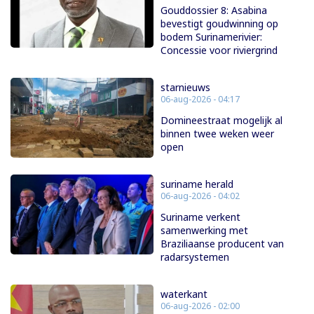
Gouddossier 8: Asabina
bevestigt goudwinning op
bodem Surinamerivier:
Concessie voor riviergrind
starnieuws
06-aug-2026 - 04:17
Domineestraat mogelijk al
binnen twee weken weer
open
suriname herald
06-aug-2026 - 04:02
Suriname verkent
samenwerking met
Braziliaanse producent van
radarsystemen
waterkant
06-aug-2026 - 02:00