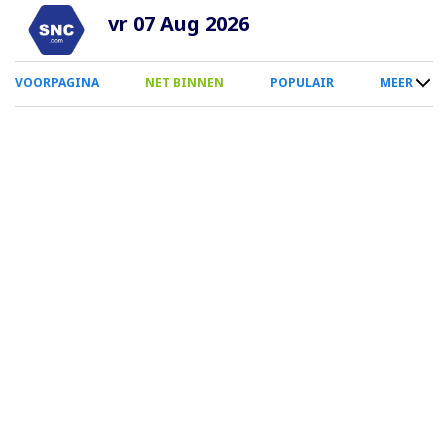
Overslaan
vr 07 Aug 2026
en
naar
0
VOORPAGINA
NET BINNEN
POPULAIR
MEER
de
Smartphone
inhoud
Menu
gaan