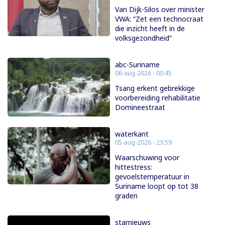
Van Dijk-Silos over minister
VWA: “Zet een technocraat
die inzicht heeft in de
volksgezondheid”
abc-Suriname
06-aug-2026 - 00:45
Tsang erkent gebrekkige
voorbereiding rehabilitatie
Domineestraat
waterkant
05-aug-2026 - 23:59
Waarschuwing voor
hittestress:
gevoelstemperatuur in
Suriname loopt op tot 38
graden
starnieuws