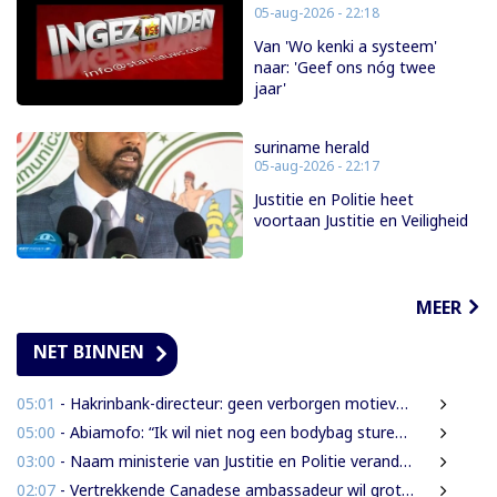
05-aug-2026 - 22:18
Van 'Wo kenki a systeem'
naar: 'Geef ons nóg twee
jaar'
suriname herald
05-aug-2026 - 22:17
Justitie en Politie heet
voortaan Justitie en Veiligheid
MEER
NET BINNEN
05:01
- Hakrinbank-directeur: geen verborgen motieven bij verkoop DSB-belang
05:00
- Abiamofo: “Ik wil niet nog een bodybag sturen naar dat gebied”
03:00
- Naam ministerie van Justitie en Politie verandert naar Justitie en Veiligheid
02:07
- Vertrekkende Canadese ambassadeur wil grotere rol voor Canada in Suriname