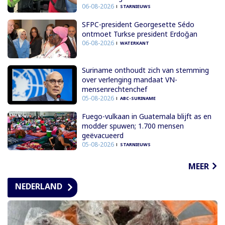
06-08-2026
STARNIEUWS
SFPC-president Georgesette Sédo
ontmoet Turkse president Erdoğan
06-08-2026
WATERKANT
Suriname onthoudt zich van stemming
over verlenging mandaat VN-
mensenrechtenchef
05-08-2026
ABC-SURINAME
Fuego-vulkaan in Guatemala blijft as en
modder spuwen; 1.700 mensen
geëvacueerd
05-08-2026
STARNIEUWS
MEER
NEDERLAND