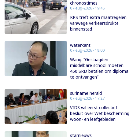
chronostimes
07-aug-2026 - 19:48
KPS treft extra maatregelen
vanwege verkeersdrukte
binnenstad
waterkant
07-aug-2026 - 18:00
Wang: “Geslaagden
middelbare school moeten
450 SRD betalen om diploma
te ontvangen”
suriname herald
07-aug-2026 - 17:27
VIDS wil eerst collectief
besluit over Wet bescherming
woon- en leefgebieden
starnieuws