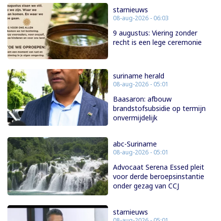
starnieuws
08-aug-2026 - 06:03
9 augustus: Viering zonder
recht is een lege ceremonie
suriname herald
08-aug-2026 - 05:01
Baasaron: afbouw
brandstofsubsidie op termijn
onvermijdelijk
abc-Suriname
08-aug-2026 - 05:01
Advocaat Serena Essed pleit
voor derde beroepsinstantie
onder gezag van CCJ
starnieuws
08-aug-2026 - 05:01