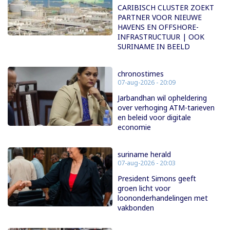
CARIBISCH CLUSTER ZOEKT
PARTNER VOOR NIEUWE
HAVENS EN OFFSHORE-
INFRASTRUCTUUR | OOK
SURINAME IN BEELD
chronostimes
07-aug-2026 - 20:09
Jarbandhan wil opheldering
over verhoging ATM-tarieven
en beleid voor digitale
economie
suriname herald
07-aug-2026 - 20:03
President Simons geeft
groen licht voor
loononderhandelingen met
vakbonden