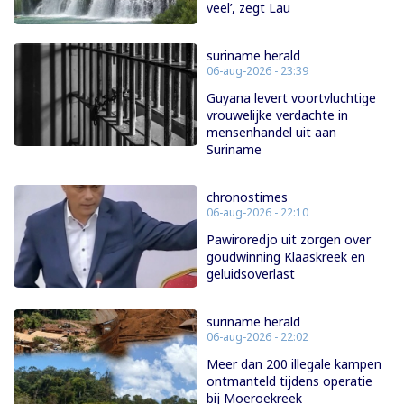
veel’, zegt Lau
suriname herald
06-aug-2026 - 23:39
Guyana levert voortvluchtige
vrouwelijke verdachte in
mensenhandel uit aan
Suriname
chronostimes
06-aug-2026 - 22:10
Pawiroredjo uit zorgen over
goudwinning Klaaskreek en
geluidsoverlast
suriname herald
06-aug-2026 - 22:02
Meer dan 200 illegale kampen
ontmanteld tijdens operatie
bij Moeroekreek