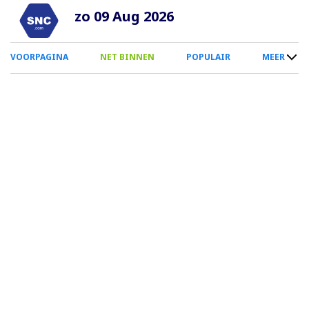
Overslaan
zo 09 Aug 2026
en
naar
0
VOORPAGINA
NET BINNEN
POPULAIR
MEER
de
Smartphone
inhoud
Menu
gaan