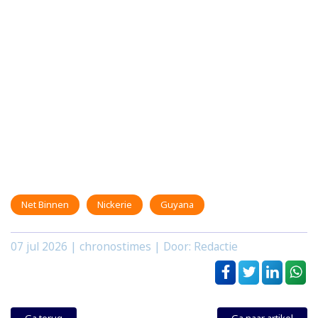
Net Binnen
Nickerie
Guyana
07 jul 2026
| chronostimes | Door: Redactie
Ga terug
Ga naar artikel