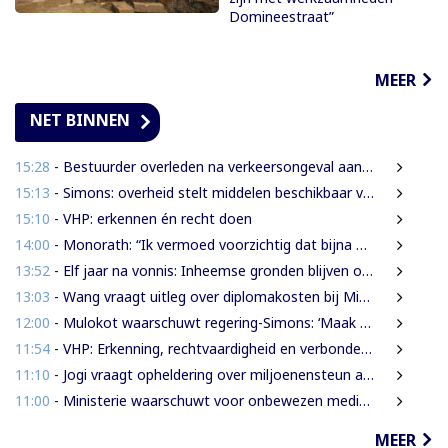
Domineestraat”
MEER
NET BINNEN
15:28
- Bestuurder overleden na verkeersongeval aan Commissaris Weythingweg
15:13
- Simons: overheid stelt middelen beschikbaar voor onderzoek na Heritage Month 2026
15:10
- VHP: erkennen én recht doen
14:00
- Monorath: “Ik vermoed voorzichtig dat bijna 30% personen in gevangenissen oplichters zijn”
13:52
- Elf jaar na vonnis: Inheemse gronden blijven onbeschermd in Suriname
13:03
- Wang vraagt uitleg over diplomakosten bij Miranda Lyceum
12:00
- Mulokot waarschuwt regering-Simons: ‘Maak van 5-kilometerwet geen uitstel van echte grondenrechten’
11:54
- VHP: Erkenning, rechtvaardigheid en verbondenheid op 9 augustus
11:10
- Jogi vraagt opheldering over miljoenensteun aan SLM en behaalde resultaten
11:00
- Ministerie waarschuwt voor onbewezen medische claims via sociale media
MEER