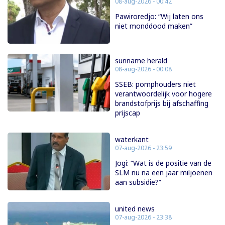
08-aug-2026 - 00:42
Pawiroredjo: “Wij laten ons
niet monddood maken”
suriname herald
08-aug-2026 - 00:08
SSEB: pomphouders niet
verantwoordelijk voor hogere
brandstofprijs bij afschaffing
prijscap
waterkant
07-aug-2026 - 23:59
Jogi: “Wat is de positie van de
SLM nu na een jaar miljoenen
aan subsidie?”
united news
07-aug-2026 - 23:38