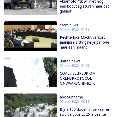
Abiamofo: “Ik wil niet nog
een bodybag sturen naar dat
gebied”
starnieuws
07-aug-2026 - 01:12
Rechterlijke Macht verkort
jaarlijkse zittingsvrije periode
naar één maand
united news
07-aug-2026 - 01:02
COALITIEBREUK OM
GRENSPROTOCOL
ONWAARSCHIJNLIJK
abc-Suriname
07-aug-2026 - 00:31
Bijna 100 doden in verkeer en
suïcide voor 2026 is veel te